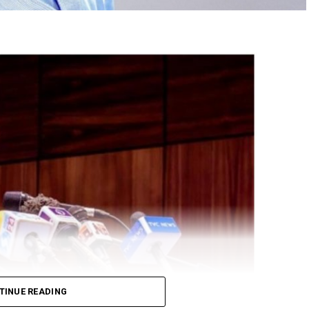
TINUE READING