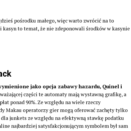
gdzieś pośrodku małego, więc warto zwrócić na to
i kasyn to temat, że nie zdeponowali środków w kasynie
ack
wymienione jako opcja zabawy hazardu, Quinel i
ważającej części te automaty mają wystawną grafikę, a
łat ponad 90%. Ze względu na wiele rzeczy
gdy Makau operatorzy gier mogą oferować zachęty tylko
o dla junkets ze względu na efektywną stawkę podatku
online najbardziej satysfakcjonującym symbolem był sam