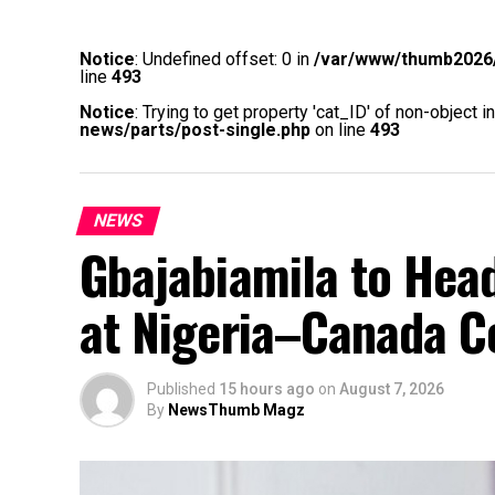
Notice
: Undefined offset: 0 in
/var/www/thumb2026/
line
493
Notice
: Trying to get property 'cat_ID' of non-object i
news/parts/post-single.php
on line
493
NEWS
Gbajabiamila to Head
at Nigeria–Canada C
Published
15 hours ago
on
August 7, 2026
By
NewsThumb Magz