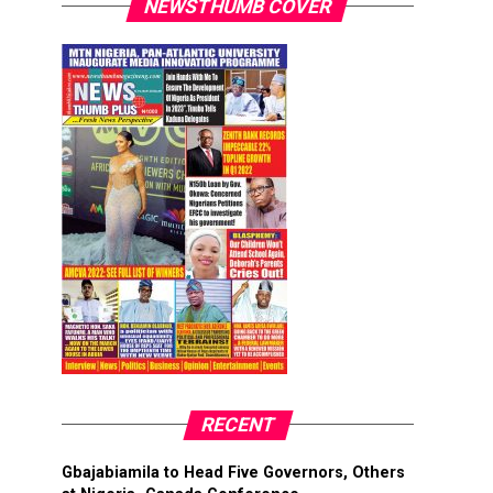
NEWSTHUMB COVER
RECENT
Gbajabiamila to Head Five Governors, Others