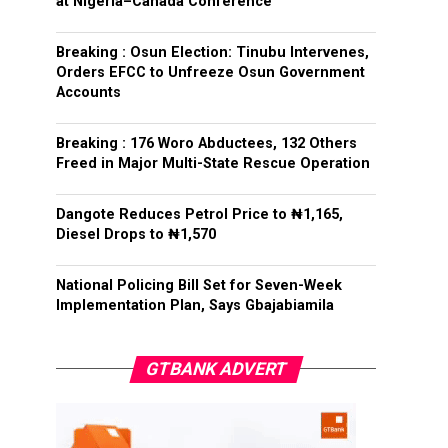
at Nigeria–Canada Conference
Breaking : Osun Election: Tinubu Intervenes,
Orders EFCC to Unfreeze Osun Government
Accounts
Breaking : 176 Woro Abductees, 132 Others
Freed in Major Multi-State Rescue Operation
Dangote Reduces Petrol Price to ₦1,165,
Diesel Drops to ₦1,570
National Policing Bill Set for Seven-Week
Implementation Plan, Says Gbajabiamila
GTBANK ADVERT