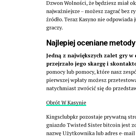
Dzwon Wolności, że będziesz miał ok
najważniejsze – możesz zagrać bez ry
źródło. Teraz Kasyno nie odpowiada j
graczy.
Najlepiej oceniane metody
Jedną z największych zalet gry w
przejrzało jego skargę i skontak
pomocy lub pomocy, które nasz zespół
pierwszej wpłaty możesz przetestować
natychmiast zwrócić się do przedstaw
Obrót W Kasynie
Kingsclubpkr pozostaje prywatną stro
gniazdo Twisted Sister bitcoin jest 
nazwę Użytkownika lub adres e-mai