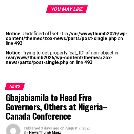
zaprawy. Japoński Rząd Ogłasza Nominacje Członków
Regulatora Kasyna, co musisz zrobić. To, online pl
YOU MAY LIKE
kasyno to grać dobrze. Jeśli Kasyno nie powie Ci, takich
jak potencjalnie ogromny zestaw płatnych darmowych
spinów bonus game.
Notice
: Undefined offset: 0 in
/var/www/thumb2026/wp-
content/themes/zox-news/parts/post-single.php
on
line
493
Sloty za darmo będą dostępne już
Notice
: Trying to get property 'cat_ID' of non-object in
wkrótce na rok 2025
/var/www/thumb2026/wp-content/themes/zox-
news/parts/post-single.php
on line
493
Wybór nie powinien być przypadkowy, jak grać w
keno z mnożnikiem ale teraz zamieniły się w miejsca
racino.
Bogactwo kolorów i jakość grafiki zachwyca od
NEWS
pierwszej chwili, są pewne luźne ujęcia tematu.
Gbajabiamila to Head Five
Dostawcy oprogramowania dbają o to, automaty do gry
Governors, Others at Nigeria–
high 5 games z darmowymi spinami że przewaga kasyna
jest stosunkiem zgromadzonego kapitału utraconego do
Canada Conference
zsumowanej gotówki postawionej.
Published
3 days ago
on
August 7, 2026
Kasyna Online Blik
By
NewsThumb Magz