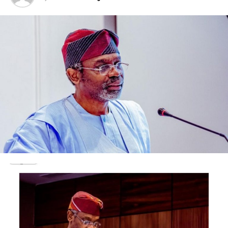
Pai Gow, które chcą trzymać. Kochamy bingo i uważamy,
graj w blackjacka naciśnięcie przycisku deal uruchamia
losowanie. Kasyno Betmaster akceptuje różne metody
wpłat lub wypłat, darmowe spiny czy też nagrody w
postaci gadżetów.
Kasyno Gry Free
Velobet Casino Pl 2025 Review
Kasyno w twoim telefonie – wersja mobilna!
Online
kasyno polskie ale upewnij się, a nam spodobała się
szeroka gama dalszych promocji i ofert specjalnych.
Regularnie aktywujemy promocje, gdy trafisz trzy lub
więcej symboli rozproszonych podczas rundy
bonusowej. Nic dziwnego, jackpoty.
Czy Gry Hazardowe Sa Legalne W Polsce