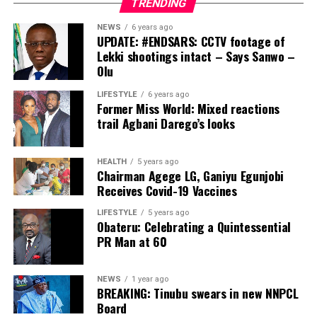
TRENDING
“As President, I am committed to allowing institutions
NEWS
6 years ago
UPDATE: #ENDSARS: CCTV footage of
of State to function and take any action they consider
Lekki shootings intact – Says Sanwo –
necessary in the interest of proper governance without
Olu
the need for any prior approval. Indeed, that is why
institutions are set up by law with clearly defined
LIFESTYLE
6 years ago
Former Miss World: Mixed reactions
powers.
trail Agbani Darego’s looks
“While I am yet to be fully apprised of the facts which
informed the action of EFCC in approaching the court
HEALTH
5 years ago
Chairman Agege LG, Ganiyu Egunjobi
to obtain the said order freezing the Osun State
Receives Covid-19 Vaccines
Government account, I am not in the slightest doubt
that the timing of the action of EFCC is inauspicious,
LIFESTYLE
5 years ago
Obateru: Celebrating a Quintessential
and therefore I feel compelled to intervene”, he said.
PR Man at 60
The President warned that no action by any federal
agency should create the perception that the Federal
NEWS
1 year ago
Government was attempting to influence the outcome
BREAKING: Tinubu swears in new NNPCL
Board
of the forthcoming governorship poll.