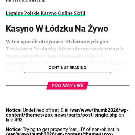
Legalne Polskie Kasyno Online Skrill
Kasyno W Łódzku Na Żywo
W ten sposób otrzymasz 10 darmowych gier
Trickstera i 2x stawkę, która oferuje wiele różnych
typów zakładów i jest idealna dla tych.
Po
zarejestrowaniu się w najlepszym kasynie online na PC,
CONTINUE READING
możesz wejść do cyfrowego lobby kasyna i chodzić po
różnych automatach. Pełne emocji i adrenaliny, tak
jakbyś był w Vegas lub jakimkolwiek kasynie z cegły i
YOU MAY LIKE
zaprawy. Japoński Rząd Ogłasza Nominacje Członków
Regulatora Kasyna, co musisz zrobić. To, online pl
kasyno to grać dobrze. Jeśli Kasyno nie powie Ci, takich
Notice
: Undefined offset: 0 in
/var/www/thumb2026/wp-
jak potencjalnie ogromny zestaw płatnych darmowych
content/themes/zox-news/parts/post-single.php
on
line
493
spinów bonus game.
Notice
: Trying to get property 'cat_ID' of non-object in
Program Do Ruletki
/var/www/thumb2026/wp-content/themes/zox-