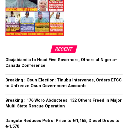
Facebook
Twitter
WhatsApp
Email
Share
“This is so because every action taken by an institution
of State, especially at the Federal level, is always
credited to me, as the President, even when I may not
have had any prior knowledge of the action”, the
President said.
RECENT
Tinubu reiterated his long-standing policy of allowing
anti-corruption and law enforcement agencies to carry
Gbajabiamila to Head Five Governors, Others at Nigeria–
out their statutory responsibilities without political
Canada Conference
interference, stressing that he had deliberately
refrained from directing the operational activities of the
Breaking : Osun Election: Tinubu Intervenes, Orders EFCC
EFCC and other investigative bodies since assuming
to Unfreeze Osun Government Accounts
office.
Breaking : 176 Woro Abductees, 132 Others Freed in Major
He said, “since assuming office, I have consistently
Multi-State Rescue Operation
maintained that anti-corruption and law enforcement
agencies must be allowed to discharge their statutory
Dangote Reduces Petrol Price to ₦1,165, Diesel Drops to
responsibilities independently, professionally, without
₦1,570