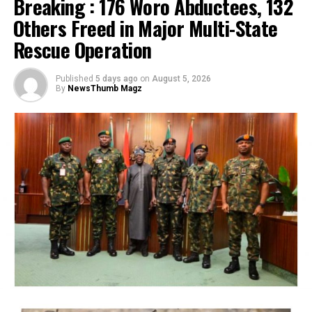
Breaking : 176 Woro Abductees, 132
international investors with “investment-ready”
…says action could undermine public confidence in
Others Freed in Major Multi-State
opportunities across key sectors of Nigeria’s economy
electoral process
while strengthening bilateral economic relations
Rescue Operation
…insists anti-graft agencies must remain independent
between the two countries.
but avoid actions suggesting political interference
Published
5 days ago
on
August 5, 2026
According to the statement, the conference is being
By
NewsThumb Magz
President Bola Ahmed Tinubu on Thursday directed the
organised by NiDCOM in collaboration with the Nigerian
Economic and Financial Crimes Commission (EFCC) to
High Commission in Ottawa, the Canadian High
immediately take steps to vacate a court order freezing
Commission in Abuja and other stakeholders.
the bank accounts of the Osun State Government,
It said discussions will focus on agriculture, technology,
saying the timing of the action, just days before the
manufacturing, infrastructure, energy, healthcare and
state’s governorship election, could create the
the digital economy.
impression of federal interference in the electoral
process.
Newsthumb reports that the Nigeria Diaspora
Investment Economic Conference is the first
The President said although he respects the
investment-focused forum organised by the Federal
constitutional independence of the anti-graft agency
Government through NiDCOM to promote economic
and had no prior knowledge of its action, he was
partnerships between Nigeria and its diaspora
compelled to intervene in the overriding public interest