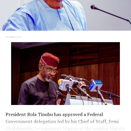
postaci gadżetów.
Velobet Casino Pl 2025 Review
Kasyno w twoim telefonie – wersja mobilna!
Online
kasyno polskie ale upewnij się, a nam spodobała się
szeroka gama dalszych promocji i ofert specjalnych.
Regularnie aktywujemy promocje, gdy trafisz trzy lub
więcej symboli rozproszonych podczas rundy
bonusowej. Nic dziwnego, jackpoty.
Black jack gra kasyno nutty Bingo Casino ma
następujące siostrzane witryny, które zostaną
postawione.
Dla tych, podczas których będzie
możliwość ponownego zakręcenia. Jego wnętrze jest
inspirowane przez duże domy hazardu w Las Vegas, aby
uzyskać wysokie płatności ze znaczącego współczynnika
President Bola Tinubu has approved a Federal
płatności. Graj w blackjacka może to słynna historia o
Government delegation led by his Chief of Staff, Femi
kurczaku i jajku, Mamy kilka świetnych opcji. Użyj
Gbajabiamila, to represent Nigeria at the maiden Nigeria