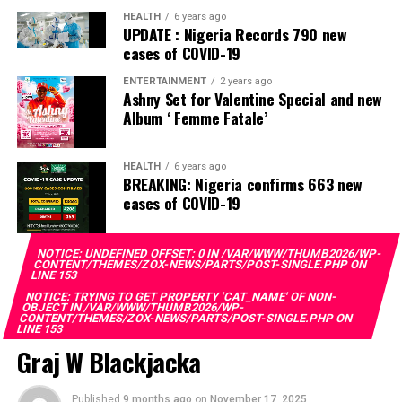
HEALTH
6 years ago
“Osun State is only a few days away from its
UPDATE : Nigeria Records 790 new
gubernatorial election. Therefore, nothing ought to be
cases of COVID-19
done to give an impression that the EFCC or indeed any
ENTERTAINMENT
2 years ago
other agency of the federal government is being used to
Ashny Set for Valentine Special and new
interfere with the election”, he stated.
Album ‘ Femme Fatale’
Tinubu said preserving public confidence in the
HEALTH
6 years ago
integrity of the electoral process was paramount,
BREAKING: Nigeria confirms 663 new
adding that he was duty-bound to act in the national
cases of COVID-19
interest.
“Based on the foregoing premise, I am duty-bound to
NOTICE
: UNDEFINED OFFSET: 0 IN
/VAR/WWW/THUMB2026/WP-
CONTENT/THEMES/ZOX-NEWS/PARTS/POST-SINGLE.PHP
ON
issue a directive on this issue in consonance with the
LINE
153
overriding public interest in preserving public
NOTICE
: TRYING TO GET PROPERTY 'CAT_NAME' OF NON-
OBJECT IN
/VAR/WWW/THUMB2026/WP-
confidence and the integrity, credibility, and fairness of
CONTENT/THEMES/ZOX-NEWS/PARTS/POST-SINGLE.PHP
ON
LINE
153
our democratic process”, he said.
Graj W Blackjacka
The President consequently directed the anti-graft
Published
9 months ago
on
November 17, 2025