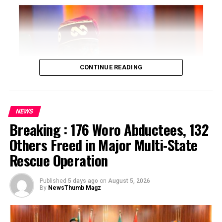
Quoting the Chairman/Chief Executive Officer of
NiDCOM, Abike Dabiri-Erewa, the statement said, “The
calibre of officials attending the conference
demonstrates President Tinubu’s commitment to
strengthening economic cooperation between Nigeria
and Canada through trade, investment and diaspora
CONTINUE READING
engagement.”
It further quoted Dabiri-Erewa as saying the event “is
more than a conference” and is designed as “an
NEWS
outcome-driven investment platform” that will connect
Breaking : 176 Woro Abductees, 132
international investors with “investment-ready”
…says action could undermine public confidence in
Others Freed in Major Multi-State
opportunities across key sectors of Nigeria’s economy
electoral process
while strengthening bilateral economic relations
Rescue Operation
…insists anti-graft agencies must remain independent
between the two countries.
but avoid actions suggesting political interference
Published
5 days ago
on
August 5, 2026
According to the statement, the conference is being
By
NewsThumb Magz
President Bola Ahmed Tinubu on Thursday directed the
organised by NiDCOM in collaboration with the Nigerian
Economic and Financial Crimes Commission (EFCC) to
High Commission in Ottawa, the Canadian High