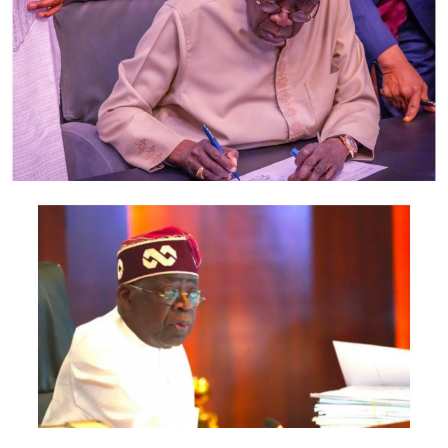
Investment, Jumoke Oduwole; and Minister of Interior,
Olubunmi Tunji-Ojo.
Representatives of the Central Bank of Nigeria, Nigeria
Customs Service, Nigeria Immigration Service, Nigeria
Revenue Service, Nigeria Investment Promotion
Commission, Nigeria Export Promotion Council and the
National Information Technology Development Agency
are also expected to participate.
The statement said Canadian officials expected at the
conference include President of the Treasury Board of
Canada, Shafqat Ali; Ontario Minister of Citizenship and
Multiculturalism, Graham McGregor; Ontario lawmaker
Deepak Anand; Brampton Mayor Patrick Brown;
Councillor Rod Power; and Ontario Minister of Women
and Economic Opportunities, Charmaine Williams.
How to become next Miss Nigeria