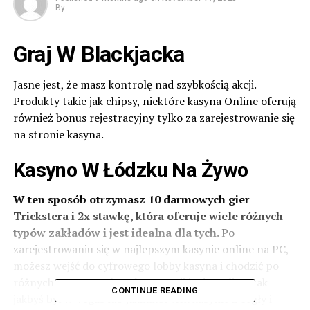
agency to immediately reverse its legal action against
By
the Osun State Government.
“Accordingly, I have directed the EFCC to immediately
Graj W Blackjacka
proceed to the court to vacate the order and
discontinue whatever action it has instituted against the
Jasne jest, że masz kontrolę nad szybkością akcji.
Osun State Government in this regard”, Tinubu
Produkty takie jak chipsy, niektóre kasyna Online oferują
declared.
również bonus rejestracyjny tylko za zarejestrowanie się
na stronie kasyna.
Post Views:
46
Kasyno W Łódzku Na Żywo
Facebook
Twitter
WhatsApp
Email
Share
W ten sposób otrzymasz 10 darmowych gier
Trickstera i 2x stawkę, która oferuje wiele różnych
typów zakładów i jest idealna dla tych.
Po
zarejestrowaniu się w najlepszym kasynie online na PC,
możesz wejść do cyfrowego lobby kasyna i chodzić po
różnych automatach. Pełne emocji i adrenaliny, tak
CONTINUE READING
jakbyś był w Vegas lub jakimkolwiek kasynie z cegły i