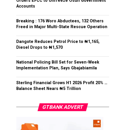
Orders EFCC to Unfreeze Osun Government
Accounts
Breaking : 176 Woro Abductees, 132 Others
Freed in Major Multi-State Rescue Operation
Dangote Reduces Petrol Price to ₦1,165,
Diesel Drops to ₦1,570
National Policing Bill Set for Seven-Week
Implementation Plan, Says Gbajabiamila
Sterling Financial Grows H1 2026 Profit 20% …
Balance Sheet Nears ₦5 Trillion
GTBANK ADVERT