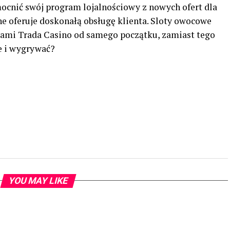
mocnić swój program lojalnościowy z nowych ofert dla
ne oferuje doskonałą obsługę klienta. Sloty owocowe
czami Trada Casino od samego początku, zamiast tego
ie i wygrywać?
YOU MAY LIKE