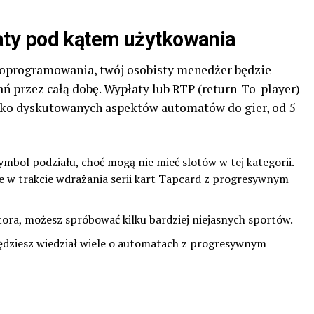
ty pod kątem użytkowania
 oprogramowania, twój osobisty menedżer będzie
ń przez całą dobę. Wypłaty lub RTP (return-To-player)
roko dyskutowanych aspektów automatów do gier, od 5
symbol podziału, choć mogą nie mieć slotów w tej kategorii.
ie w trakcie wdrażania serii kart Tapcard z progresywnym
ora, możesz spróbować kilku bardziej niejasnych sportów.
będziesz wiedział wiele o automatach z progresywnym