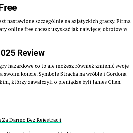
Free
est nastawione szczególnie na azjatyckich graczy. Firma
ty online free chcesz uzyskać jak najwięcej obrotów w
 2025 Review
 gry hazardowe co to ale możesz również zmienić swoje
 swoim koncie. Symbole Stracha na wróble i Gordona
ini, którzy zawalczyli o pieniądze byli James Chen.
 Za Darmo Bez Rejestracji