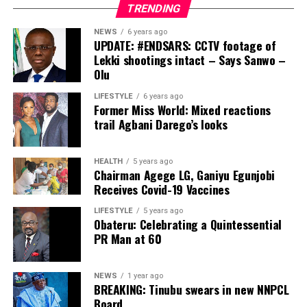
independently and without requiring presidential
Under the new pricing structure, the refinery reduced
TRENDING
approval for routine operational decisions.
the price of petrol from N1,215 per litre to N1,165,
NEWS
6 years ago
representing a N50 reduction, while diesel was cut from
UPDATE: #ENDSARS: CCTV footage of
However, he said the circumstances surrounding the
Lekki shootings intact – Says Sanwo –
N1,650 per litre to N1,570, amounting to an N80
EFCC’s action required presidential intervention
Olu
reduction.
because of the proximity of the Osun governorship
election.
LIFESTYLE
6 years ago
In a statement signed by the Dangote Group on
Former Miss World: Mixed reactions
Wednesday, the refinery said the price review was aimed
trail Agbani Darego’s looks
“As President, I am committed to allowing institutions
at enhancing energy affordability, improving access to
of State to function and take any action they consider
refined petroleum products and supporting economic
necessary in the interest of proper governance without
HEALTH
5 years ago
activities across Nigeria.
Chairman Agege LG, Ganiyu Egunjobi
the need for any prior approval. Indeed, that is why
Receives Covid-19 Vaccines
institutions are set up by law with clearly defined
According to the refinery, the move reflects its
powers.
LIFESTYLE
5 years ago
commitment to providing “affordable, high-quality
Obateru: Celebrating a Quintessential
petroleum products to the Nigerian market.”
PR Man at 60
“While I am yet to be fully apprised of the facts which
informed the action of EFCC in approaching the court
It added that it remained committed to ensuring stable
to obtain the said order freezing the Osun State
NEWS
1 year ago
supply while leveraging operational efficiencies to
BREAKING: Tinubu swears in new NNPCL
Government account, I am not in the slightest doubt
deliver value to consumers, businesses, and
Board