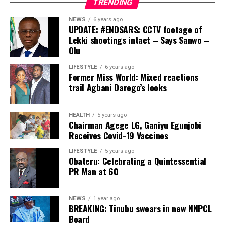
Under the new pricing structure, the refinery reduced
TRENDING
approval for routine operational decisions.
the price of petrol from N1,215 per litre to N1,165,
NEWS
6 years ago
representing a N50 reduction, while diesel was cut from
UPDATE: #ENDSARS: CCTV footage of
However, he said the circumstances surrounding the
Lekki shootings intact – Says Sanwo –
N1,650 per litre to N1,570, amounting to an N80
EFCC’s action required presidential intervention
Olu
reduction.
because of the proximity of the Osun governorship
election.
LIFESTYLE
6 years ago
In a statement signed by the Dangote Group on
Former Miss World: Mixed reactions
Wednesday, the refinery said the price review was aimed
trail Agbani Darego’s looks
“As President, I am committed to allowing institutions
at enhancing energy affordability, improving access to
of State to function and take any action they consider
refined petroleum products and supporting economic
necessary in the interest of proper governance without
HEALTH
5 years ago
activities across Nigeria.
Chairman Agege LG, Ganiyu Egunjobi
the need for any prior approval. Indeed, that is why
Receives Covid-19 Vaccines
institutions are set up by law with clearly defined
According to the refinery, the move reflects its
powers.
LIFESTYLE
5 years ago
commitment to providing “affordable, high-quality
Obateru: Celebrating a Quintessential
petroleum products to the Nigerian market.”
PR Man at 60
“While I am yet to be fully apprised of the facts which
informed the action of EFCC in approaching the court
It added that it remained committed to ensuring stable
to obtain the said order freezing the Osun State
NEWS
1 year ago
supply while leveraging operational efficiencies to
BREAKING: Tinubu swears in new NNPCL
Government account, I am not in the slightest doubt
deliver value to consumers, businesses, and
Board
that the timing of the action of EFCC is inauspicious,