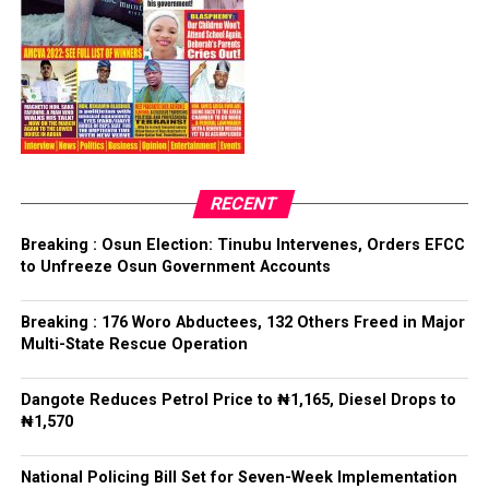
of State to function and take any action they consider
refined petroleum products and supporting economic
necessary in the interest of proper governance without
activities across Nigeria.
the need for any prior approval. Indeed, that is why
institutions are set up by law with clearly defined
According to the refinery, the move reflects its
powers.
commitment to providing “affordable, high-quality
petroleum products to the Nigerian market.”
“While I am yet to be fully apprised of the facts which
informed the action of EFCC in approaching the court
It added that it remained committed to ensuring stable
RECENT
to obtain the said order freezing the Osun State
supply while leveraging operational efficiencies to
Government account, I am not in the slightest doubt
deliver value to consumers, businesses, and
Breaking : Osun Election: Tinubu Intervenes, Orders EFCC
that the timing of the action of EFCC is inauspicious,
stakeholders.
to Unfreeze Osun Government Accounts
and therefore I feel compelled to intervene”, he said.
Rising fuel prices slash petrol, diesel, cooking gas
Breaking : 176 Woro Abductees, 132 Others Freed in Major
The President warned that no action by any federal
demand
Multi-State Rescue Operation
agency should create the perception that the Federal
Foreign reserves near $53bn as CBN reforms gain
Government was attempting to influence the outcome
traction
Dangote Reduces Petrol Price to ₦1,165, Diesel Drops to
of the forthcoming governorship poll.
The company said it would continue to pass on the
₦1,570
benefits of improved operational efficiencies to
“Osun State is only a few days away from its
consumers whenever market conditions permit.
National Policing Bill Set for Seven-Week Implementation
gubernatorial election. Therefore, nothing ought to be