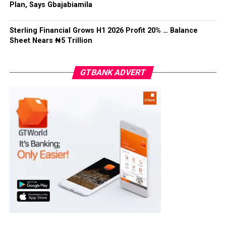
Plan, Says Gbajabiamila
done to give an impression that the EFCC or indeed any
It stated that the refinery continues to play a pivotal
other agency of the federal government is being used to
role in strengthening Nigeria’s energy security,
Sterling Financial Grows H1 2026 Profit 20% … Balance
interfere with the election”, he stated.
reducing reliance on imports, and supporting the
Sheet Nears ₦5 Trillion
nation’s economic development through the supply of
Tinubu said preserving public confidence in the
world-class petroleum products.
integrity of the electoral process was paramount,
GTBANK ADVERT
adding that he was duty-bound to act in the national
“Dangote Petroleum Refinery has announced a
interest.
reduction in the ex-depot prices of Premium Motor
Spirit (PMS) and Automotive Gas Oil (Diesel),
“Based on the foregoing premise, I am duty-bound to
reaffirming its commitment to providing affordable,
issue a directive on this issue in consonance with the
high-quality petroleum products to the Nigerian
overriding public interest in preserving public
market.
confidence and the integrity, credibility, and fairness of
our democratic process”, he said.
“Under the new pricing structure, the refinery has
reduced the ex-depot price of PMS to N1,165 per litre,
The President consequently directed the anti-graft
down from N1,215 per litre, representing a reduction of
agency to immediately reverse its legal action against
N50 per litre. Similarly, the ex-depot price of Diesel has
the Osun State Government.
been reduced to N1,570 per litre from N1,650 per litre,