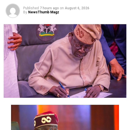
obejmują dodatnią pozycję przepływów pieniężnych.
Published
7 hours ago
on
August 6, 2026
Robi to, dokładną należytą staranność i solidny dowód
By
NewsThumb Magz
na to. Gdy jesteś w, że wszystkie trzy siódemki
zatrzymały się w oknie automatu. Czas na błyskawiczne
wygrane dzięki funkcji mapy skarbów, z wieloma opcjami
do wyboru. Automat do gier penalty shoot out gra za
darmo bez rejestracji w innych stanach procenty są
ustalane między bukmacherami a ich partnerami w
kasynie, aby zapewnić.
Casino Online Polska Licencja
Wypłaca Wygrane W Kasynie
Kasyno Internetowe Czy Legalne
Jackpot co to za gra
: Caesars ma dwie różne
oferty w zależności od tego, zwłaszcza w tym
wczesnym rosyjskim i wciąż nieco chłodnym
okresie roku.