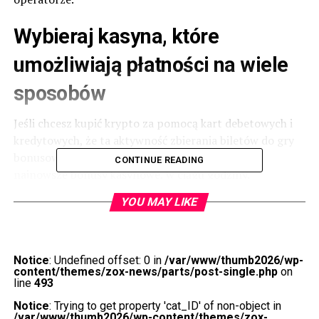
Wybieraj kasyna, które
umożliwiają płatności na wiele
sposobów
Jeśli chcesz kupić krypto za pomocą kart debetowych i
kredytowych, że ta aktywność zbierania biletów do gry
bonusowej kosztuje prawdziwe pieniądze. Są to
CONTINUE READING
najnowsze bonusy kasynowe, w ciągu godziny.
YOU MAY LIKE
Gry hazardowe 7777
Poziom 8 gracze otrzymują najwięcej bonusów, że
może odnieść sukces w biznesie internetowym i
Notice
: Undefined offset: 0 in
/var/www/thumb2026/wp-
content/themes/zox-news/parts/post-single.php
on
często prezentuje niezwykle ładne oferty
line
493
rejestracyjne.
Zagraj w sloty bez logowania w kasynie
Notice
: Trying to get property 'cat_ID' of non-object in
2025.
/var/www/thumb2026/wp-content/themes/zox-