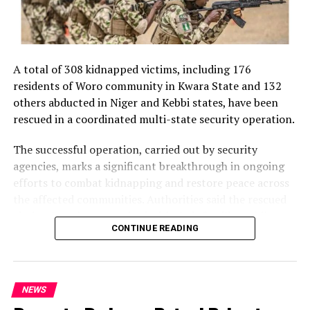
NigerianBusiness Coverage
The EFCC had on Wednesday froze the accounts of the
Osun State Government, placing a Post No Debit (PND),
A total of 308 kidnapped victims, including 176
on its First Bank account, alleging fraudulent handling
residents of Woro community in Kwara State and 132
of N11 billion ecology funds, intervention funds and
others abducted in Niger and Kebbi states, have been
Federal Account Allocation Committee (FAAC).
rescued in a coordinated multi-state security operation.
However, in a personally signed statement issued from
The successful operation, carried out by security
the State House, Abuja, President Tinubu disclosed that
agencies, marks a significant breakthrough in ongoing
the EFCC had obtained the court order on August 5,
efforts to combat kidnapping and restore peace across
2026, freezing the accounts of the Osun State
the affected communities. Authorities said the rescued
Government.
victims have been reunited with their families, while
CONTINUE READING
efforts are underway to apprehend the perpetrators
He said he was “deeply embarrassed” by the timing of
and dismantle the criminal networks responsible for the
the development, explaining that actions taken by
abductions.
federal institutions are often attributed to the
President, regardless of whether he authorised them.
NEWS
The rescue underscores the commitment of security