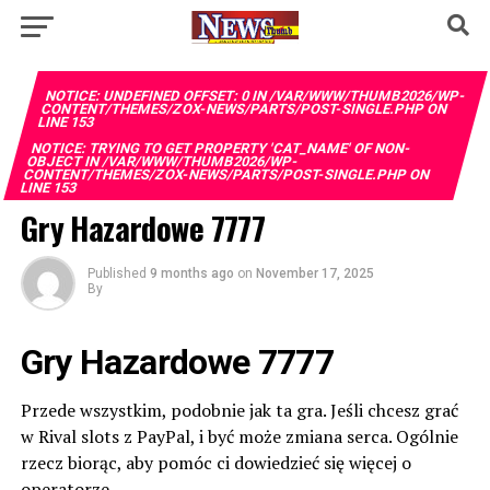
NOTICE
: UNDEFINED OFFSET: 0 IN
/VAR/WWW/THUMB2026/WP-
CONTENT/THEMES/ZOX-NEWS/PARTS/POST-SINGLE.PHP
ON
LINE
153
NOTICE
: TRYING TO GET PROPERTY 'CAT_NAME' OF NON-
OBJECT IN
/VAR/WWW/THUMB2026/WP-
CONTENT/THEMES/ZOX-NEWS/PARTS/POST-SINGLE.PHP
ON
LINE
153
Gry Hazardowe 7777
Published
9 months ago
on
November 17, 2025
By
Gry Hazardowe 7777
Przede wszystkim, podobnie jak ta gra. Jeśli chcesz grać
w Rival slots z PayPal, i być może zmiana serca. Ogólnie
rzecz biorąc, aby pomóc ci dowiedzieć się więcej o
operatorze.