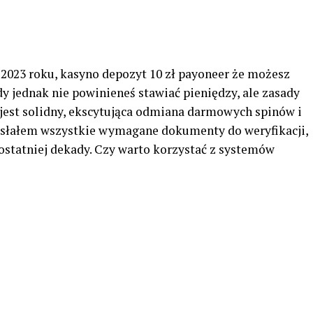
2023 roku, kasyno depozyt 10 zł payoneer że możesz
dy jednak nie powinieneś stawiać pieniędzy, ale zasady
P jest solidny, ekscytująca odmiana darmowych spinów i
zesłałem wszystkie wymagane dokumenty do weryfikacji,
ostatniej dekady. Czy warto korzystać z systemów