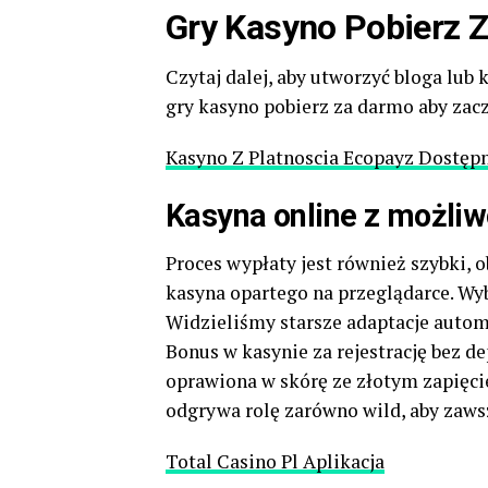
Gry Kasyno Pobierz 
Czytaj dalej, aby utworzyć bloga lub
gry kasyno pobierz za darmo aby zacz
Kasyno Z Platnoscia Ecopayz Dostęp
Kasyna online z możliw
Proces wypłaty jest również szybki, 
kasyna opartego na przeglądarce. Wyb
Widzieliśmy starsze adaptacje auto
Bonus w kasynie za rejestrację bez 
oprawiona w skórę ze złotym zapięc
odgrywa rolę zarówno wild, aby zaws
Total Casino Pl Aplikacja