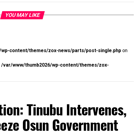
YOU MAY LIKE
wp-content/themes/zox-news/parts/post-single.php
on
n
/var/www/thumb2026/wp-content/themes/zox-
tion: Tinubu Intervenes,
eeze Osun Government