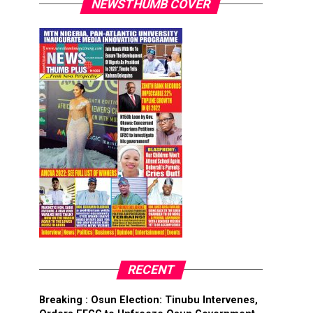
NEWSTHUMB COVER
RECENT
Breaking : Osun Election: Tinubu Intervenes,