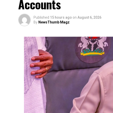
Accounts
Published
15 hours ago
on
August 6, 2026
By
NewsThumb Magz