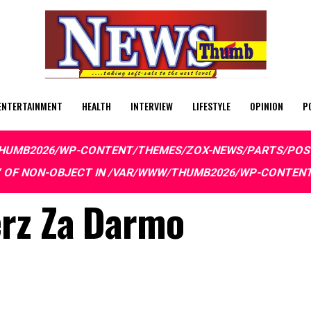
ENTERTAINMENT
HEALTH
INTERVIEW
LIFESTYLE
OPINION
P
HUMB2026/WP-CONTENT/THEMES/ZOX-NEWS/PARTS/POST
' OF NON-OBJECT IN
/VAR/WWW/THUMB2026/WP-CONTENT
erz Za Darmo