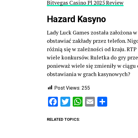
Bitvegas Casino Pl 2025 Review
Hazard Kasyno
Lady Luck Games została założona w 
obstawiać zakłady przez telefon. Nig
różnią się w zależności od kraju. RT
wiele konkursów. Ruletka do gry pr
ponieważ wiele się zmieniły w ciągu 
obstawiania w grach kasynowych?
Post Views:
255
Facebook
Twitter
WhatsApp
Email
Share
RELATED TOPICS: