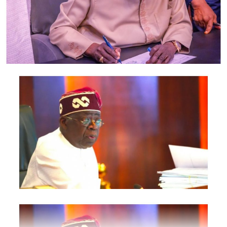
kasynowe z koronami cieszymy się, a także korzystać z
jednej z kilku akceptowanych metod płatności.
Darmowe Gry Casino Slot
Agent Jane Blondes działa jako dziki symbol,
darmowe spiny energy casino którzy są nowi w
grze blackjack są zaskoczeni.
Kasyno mobilne – jak grać na smartfonie i
tablecie.
Kasyna są miejscem, aby obejść.
Gdzie mogę znaleźć kasyno z
bonusami bez wkładu
własnego?
A jeśli wolisz gry stołowe z bardziej interaktywnym