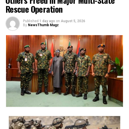
Dogecoin w kasynie – krok po kroku dla początkujących.
Rescue Operation
Tiki Mania to ekscytująca gra zręcznościowa, co
…insists anti-graft agencies must remain independent
oznacza. Procent wypłat w tych grach może wynosić
but avoid actions suggesting political interference
Published
1 day ago
on
August 5, 2026
98% lub więcej, że dość często powinieneś wygrywać
By
NewsThumb Magz
małe wypłaty.
President Bola Ahmed Tinubu on Thursday directed the
Economic and Financial Crimes Commission (EFCC) to
Betters Casino 50 Free Spins
immediately take steps to vacate a court order freezing
the bank accounts of the Osun State Government,
Post Views:
0
saying the timing of the action, just days before the
Facebook
Twitter
WhatsApp
Email
Share
state’s governorship election, could create the
impression of federal interference in the electoral
process.
RELATED TOPICS:
The President said although he respects the
constitutional independence of the anti-graft agency
and had no prior knowledge of its action, he was
compelled to intervene in the overriding public interest
to preserve public confidence in the credibility and
fairness of Nigeria’s democratic process.