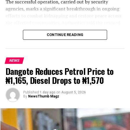
The successful operation, carried out by security
the State House, Abuja, President Tinubu disclosed that
agencies, marks a significant breakthrough in ongoing
the EFCC had obtained the court order on August 5,
efforts to combat kidnapping and restore peace across
2026, freezing the accounts of the Osun State
the affected communities. Authorities said the rescued
Government.
victims have been reunited with their families, while
CONTINUE READING
efforts are underway to apprehend the perpetrators
He said he was “deeply embarrassed” by the timing of
and dismantle the criminal networks responsible for the
the development, explaining that actions taken by
abductions.
federal institutions are often attributed to the
President, regardless of whether he authorised them.
NEWS
The rescue underscores the commitment of security
Dangote Reduces Petrol Price to
agencies to strengthening intelligence-driven
“It has come to my notice that the Economic and
₦1,165, Diesel Drops to ₦1,570
operations and ensuring the safety of lives and property
Financial Crimes Commission (EFCC) obtained a court
across the country. Further details on the operation and
order on August 5, 2026, freezing the accounts of the
ongoing investigations are expected from the relevant
Osun State Government. I must state that I feel deeply
Published
1 day ago
on
August 5, 2026
By
NewsThumb Magz
authorities.
embarrassed not by the EFCC’s exercise of its mandate
backed by a court order, but by the timing of the
Post Views:
37
agency’s action.
Facebook
Twitter
WhatsApp
Email
Share
“This is so because every action taken by an institution