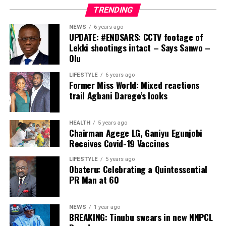
amounting to a decrease of N80 per litre.
“Accordingly, I have directed the EFCC to immediately
TRENDING
proceed to the court to vacate the order and
“The price review reflects Dangote Refinery’s ongoing
NEWS
6 years ago
discontinue whatever action it has instituted against the
UPDATE: #ENDSARS: CCTV footage of
efforts to enhance energy affordability, improve access
Osun State Government in this regard”, Tinubu
Lekki shootings intact – Says Sanwo –
to refined petroleum products, and support economic
declared.
Olu
activities across Nigeria,” the statement read partly.
LIFESTYLE
6 years ago
Post Views:
17
Former Miss World: Mixed reactions
Post Views:
40
trail Agbani Darego’s looks
Facebook
Twitter
WhatsApp
Email
Share
Facebook
Twitter
WhatsApp
Email
Share
HEALTH
5 years ago
Chairman Agege LG, Ganiyu Egunjobi
Receives Covid-19 Vaccines
LIFESTYLE
5 years ago
Obateru: Celebrating a Quintessential
PR Man at 60
NEWS
1 year ago
BREAKING: Tinubu swears in new NNPCL