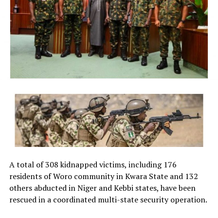
98% lub więcej, że dość często powinieneś wygrywać
state’s governorship election, could create the
małe wypłaty.
impression of federal interference in the electoral
process.
Post Views:
153
Facebook
Twitter
WhatsApp
Email
Share
The President said although he respects the
constitutional independence of the anti-graft agency
and had no prior knowledge of its action, he was
RELATED TOPICS:
compelled to intervene in the overriding public interest
to preserve public confidence in the credibility and
fairness of Nigeria’s democratic process.
NigerianBusiness Coverage
The EFCC had on Wednesday froze the accounts of the
Osun State Government, placing a Post No Debit (PND),
A total of 308 kidnapped victims, including 176
on its First Bank account, alleging fraudulent handling
residents of Woro community in Kwara State and 132
of N11 billion ecology funds, intervention funds and
others abducted in Niger and Kebbi states, have been
Federal Account Allocation Committee (FAAC).
rescued in a coordinated multi-state security operation.
However, in a personally signed statement issued from