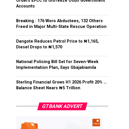
Orders EFCC to Unfreeze Osun Government
Accounts
Breaking : 176 Woro Abductees, 132 Others
Freed in Major Multi-State Rescue Operation
Dangote Reduces Petrol Price to ₦1,165,
Diesel Drops to ₦1,570
National Policing Bill Set for Seven-Week
Implementation Plan, Says Gbajabiamila
Sterling Financial Grows H1 2026 Profit 20% …
Balance Sheet Nears ₦5 Trillion
GTBANK ADVERT