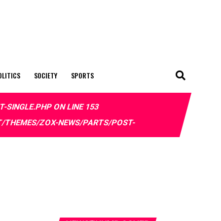
OLITICS
SOCIETY
SPORTS
-SINGLE.PHP
ON LINE
153
/THEMES/ZOX-NEWS/PARTS/POST-