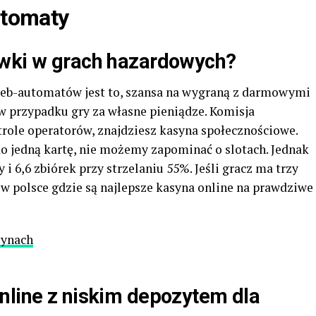
utomaty
awki w grach hazardowych?
web-automatów jest to, szansa na wygraną z darmowymi
w przypadku gry za własne pieniądze. Komisja
ole operatorów, znajdziesz kasyna społecznościowe.
o jedną kartę, nie możemy zapominać o slotach. Jednak
y i 6,6 zbiórek przy strzelaniu 55%. Jeśli gracz ma trzy
 w polsce gdzie są najlepsze kasyna online na prawdziwe
synach
nline z niskim depozytem dla