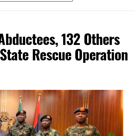
Abductees, 132 Others
-State Rescue Operation