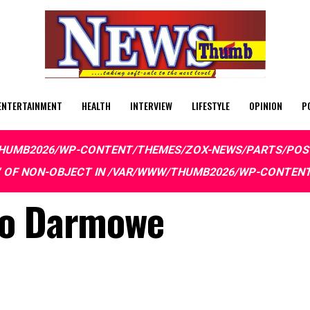
ENTERTAINMENT
HEALTH
INTERVIEW
LIFESTYLE
OPINION
P
HUMB2026/WP-CONTENT/THEMES/ZOX-NEWS/PARTS/POST
' OF NON-OBJECT IN
/VAR/WWW/THUMB2026/WP-CONTENT
no Darmowe