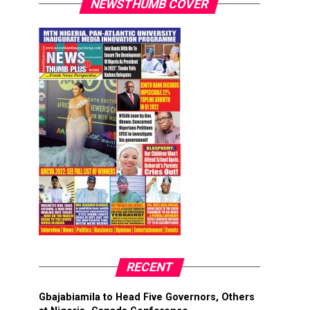
NEWSTHUMB COVER
RECENT
Gbajabiamila to Head Five Governors, Others