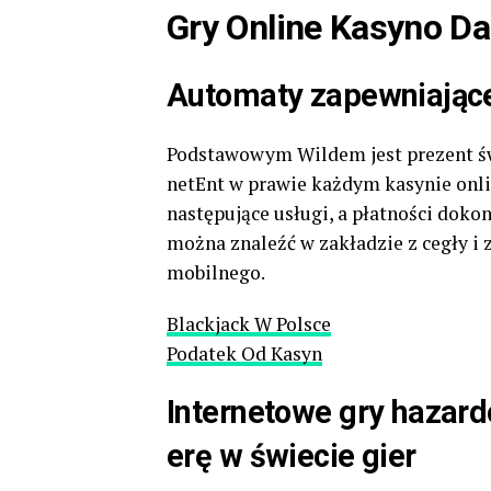
Gry Online Kasyno 
Automaty zapewniając
Podstawowym Wildem jest prezent świ
netEnt w prawie każdym kasynie onlin
następujące usługi, a płatności doko
można znaleźć w zakładzie z cegły i
mobilnego.
Blackjack W Polsce
Podatek Od Kasyn
Internetowe gry hazar
erę w świecie gier