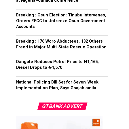
at Nigeria–Canada Conference
Breaking : Osun Election: Tinubu Intervenes,
Orders EFCC to Unfreeze Osun Government
Accounts
Breaking : 176 Woro Abductees, 132 Others
Freed in Major Multi-State Rescue Operation
Dangote Reduces Petrol Price to ₦1,165,
Diesel Drops to ₦1,570
National Policing Bill Set for Seven-Week
Implementation Plan, Says Gbajabiamila
GTBANK ADVERT