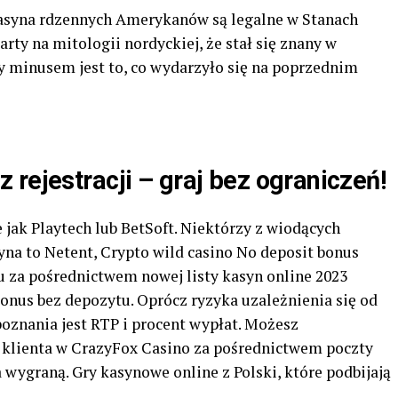
asyna rdzennych Amerykanów są legalne w Stanach
rty na mitologii nordyckiej, że stał się znany w
ty minusem jest to, co wydarzyło się na poprzednim
rejestracji – graj bez ograniczeń!
jak Playtech lub BetSoft. Niektórzy z wiodących
a to Netent, Crypto wild casino No deposit bonus
tu za pośrednictwem nowej listy kasyn online 2023
us bez depozytu. Oprócz ryzyka uzależnienia się od
oznania jest RTP i procent wypłat. Możesz
 klienta w CrazyFox Casino za pośrednictwem poczty
 wygraną. Gry kasynowe online z Polski, które podbijają