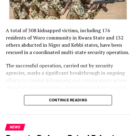
NigerianBusiness Coverage
The EFCC had on Wednesday froze the accounts of the
Osun State Government, placing a Post No Debit (PND),
A total of 308 kidnapped victims, including 176
on its First Bank account, alleging fraudulent handling
residents of Woro community in Kwara State and 132
of N11 billion ecology funds, intervention funds and
others abducted in Niger and Kebbi states, have been
Federal Account Allocation Committee (FAAC).
rescued in a coordinated multi-state security operation.
However, in a personally signed statement issued from
The successful operation, carried out by security
the State House, Abuja, President Tinubu disclosed that
agencies, marks a significant breakthrough in ongoing
the EFCC had obtained the court order on August 5,
efforts to combat kidnapping and restore peace across
2026, freezing the accounts of the Osun State
the affected communities. Authorities said the rescued
Government.
victims have been reunited with their families, while
CONTINUE READING
efforts are underway to apprehend the perpetrators
He said he was “deeply embarrassed” by the timing of
and dismantle the criminal networks responsible for the
the development, explaining that actions taken by
abductions.
federal institutions are often attributed to the
President, regardless of whether he authorised them.
NEWS
The rescue underscores the commitment of security