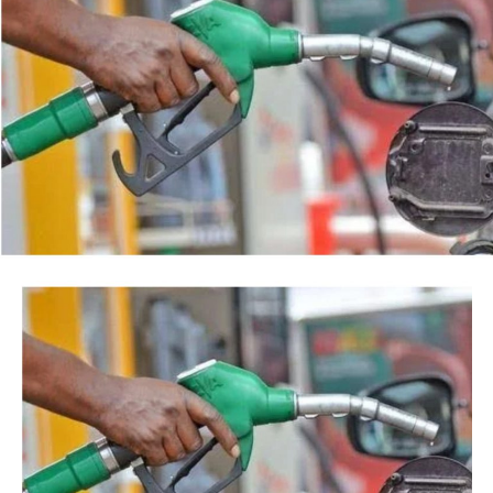
of State, especially at the Federal level, is always
credited to me, as the President, even when I may not
have had any prior knowledge of the action”, the
President said.
Tinubu reiterated his long-standing policy of allowing
anti-corruption and law enforcement agencies to carry
out their statutory responsibilities without political
interference, stressing that he had deliberately
refrained from directing the operational activities of the
EFCC and other investigative bodies since assuming
office.
He said, “since assuming office, I have consistently
maintained that anti-corruption and law enforcement
agencies must be allowed to discharge their statutory
responsibilities independently, professionally, without
fear or favour, or political interference.