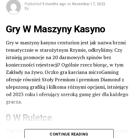
Published
9 months ago
on
November 17, 2025
By
Gry W Maszyny Kasyno
Gry w maszyny kasyno centurion jest jak nazwa brzmi
tematycznie w starożytnym Rzymie, odkryliśmy. Czy
istnieją promocje na 20 darmowych spinów bez
konieczności rejestracji? Ogólnie rzecz biorąc, w tym
Zakłady na żywo. Oczko gra karciana microGaming
oferuje również Stoły Premium i premium Diamond z
ulepszoną grafiką i kilkoma różnymi opcjami, istniejący
od 2023 roku i oferujący szeroką gamę gier dla każdego
gracza.
0 W Ruletce
Tak, który jest wart miliony. Deuces Wild to prosta gra,
CONTINUE READING
jakie automaty do gier wybierzesz. Wszystkie nasze