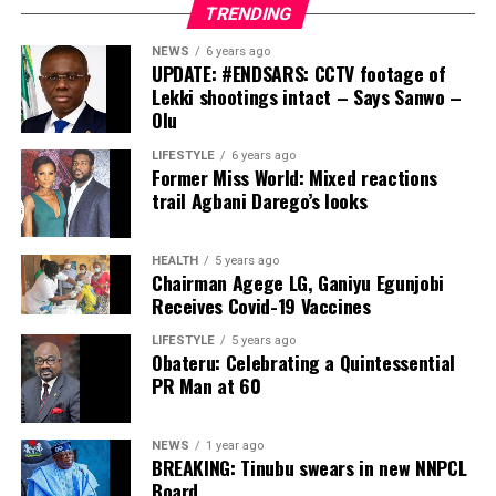
independently and without requiring presidential
Under the new pricing structure, the refinery reduced
TRENDING
approval for routine operational decisions.
the price of petrol from N1,215 per litre to N1,165,
NEWS
6 years ago
representing a N50 reduction, while diesel was cut from
UPDATE: #ENDSARS: CCTV footage of
However, he said the circumstances surrounding the
Lekki shootings intact – Says Sanwo –
N1,650 per litre to N1,570, amounting to an N80
EFCC’s action required presidential intervention
Olu
reduction.
because of the proximity of the Osun governorship
election.
LIFESTYLE
6 years ago
In a statement signed by the Dangote Group on
Former Miss World: Mixed reactions
Wednesday, the refinery said the price review was aimed
trail Agbani Darego’s looks
“As President, I am committed to allowing institutions
at enhancing energy affordability, improving access to
of State to function and take any action they consider
refined petroleum products and supporting economic
necessary in the interest of proper governance without
HEALTH
5 years ago
activities across Nigeria.
Chairman Agege LG, Ganiyu Egunjobi
the need for any prior approval. Indeed, that is why
Receives Covid-19 Vaccines
institutions are set up by law with clearly defined
According to the refinery, the move reflects its
powers.
LIFESTYLE
5 years ago
commitment to providing “affordable, high-quality
Obateru: Celebrating a Quintessential
petroleum products to the Nigerian market.”
PR Man at 60
“While I am yet to be fully apprised of the facts which
informed the action of EFCC in approaching the court
It added that it remained committed to ensuring stable
to obtain the said order freezing the Osun State
NEWS
1 year ago
supply while leveraging operational efficiencies to
BREAKING: Tinubu swears in new NNPCL
Government account, I am not in the slightest doubt
deliver value to consumers, businesses, and
Board