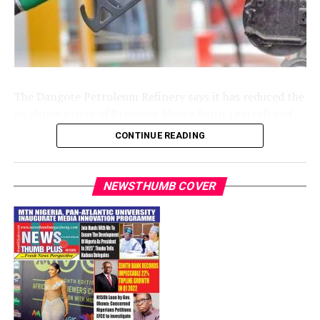
“I have therefore deliberately refrained from directing
or interfering in the operational activities of the EFCC
or any other investigative or prosecutorial agency
because I firmly believe that strong democratic
institutions, operating within the confines of the law,
are indispensable to democratic good governance and
The Dangote Petroleum Refinery says it has reduced the
the rule of law”, he said.
ex-depot prices of Premium Motor Spirit (petrol) and
Automotive Gas Oil (diesel) as part of efforts to make
CONTINUE READING
The President maintained that institutions established
petroleum products more affordable.
by law should be allowed to exercise their powers
independently and without requiring presidential
Under the new pricing structure, the refinery reduced
NEWSTHUMB COVER
approval for routine operational decisions.
the price of petrol from N1,215 per litre to N1,165,
representing a N50 reduction, while diesel was cut from
However, he said the circumstances surrounding the
N1,650 per litre to N1,570, amounting to an N80
EFCC’s action required presidential intervention
reduction.
because of the proximity of the Osun governorship
election.
In a statement signed by the Dangote Group on
Wednesday, the refinery said the price review was aimed
“As President, I am committed to allowing institutions
at enhancing energy affordability, improving access to