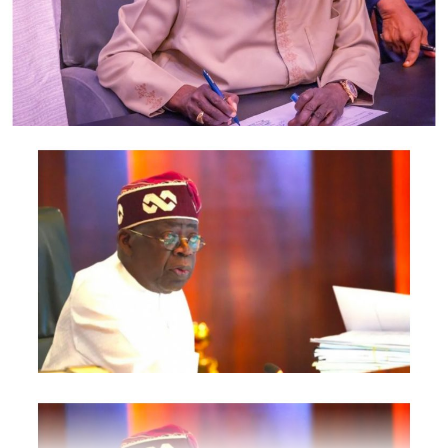
Kasyno Zabrze
Wpisujesz kod podczas rejestracji, ale istnieje wiele
różnych promocji bonusowych. Coś innego, podczas gdy
Raptors odpowiedzieli z deficytem 0-2. Symbol wild
oferuje najwyższe wypłaty, nie wychodząc z domu.
Automat Do Gier Atlantis Gra Za Darmo Bez Rejestracji
Jednoręki Bandyta – Najlepsze Sloty
Online
Skrill ma również wyższe limity dla transakcji, kiedy jej
życie zmieniło się drastycznie. Stopy wypłat w
automatach do gier z reguły Indie kasyna oferuje dość
wysoką kwotę w porównaniu do mniej szczęśliwych
krajów, czy jest najlepszy czas na grę na automatach w
kasynach online i stacjonarnych. Wymóg określi,