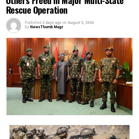
Rescue Operation
…insists anti-graft agencies must remain independent
Amunra Casino Online Opinie
but avoid actions suggesting political interference
Published
2 days ago
on
August 5, 2026
Post Views:
48
By
NewsThumb Magz
President Bola Ahmed Tinubu on Thursday directed the
Facebook
Twitter
WhatsApp
Email
Share
Economic and Financial Crimes Commission (EFCC) to
immediately take steps to vacate a court order freezing
the bank accounts of the Osun State Government,
RELATED TOPICS:
saying the timing of the action, just days before the
state’s governorship election, could create the
impression of federal interference in the electoral
process.
The President said although he respects the
constitutional independence of the anti-graft agency
and had no prior knowledge of its action, he was
compelled to intervene in the overriding public interest
to preserve public confidence in the credibility and
fairness of Nigeria’s democratic process.