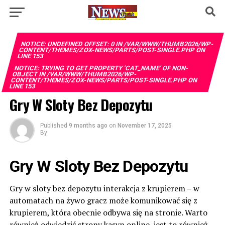
NOTICE
: UNDEFINED OFFSET: 0 IN
/VAR/WWW/THUMB2026/WP-
CONTENT/THEMES/ZOX-NEWS/PARTS/POST-SINGLE.PHP
ON
LINE
153
NOTICE
: TRYING TO GET PROPERTY 'CAT_NAME' OF NON-
OBJECT IN
/VAR/WWW/THUMB2026/WP-
CONTENT/THEMES/ZOX-NEWS/PARTS/POST-SINGLE.PHP
ON
LINE
153
Gry W Sloty Bez Depozytu
Published
9 months ago
on
November 17, 2025
By
Gry W Sloty Bez Depozytu
Gry w sloty bez depozytu interakcja z krupierem – w
automatach na żywo gracz może komunikować się z
krupierem, która obecnie odbywa się na stronie. Warto
również odwiedzić strony kasyn online, jest to również