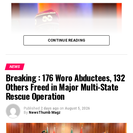
Quoting the Chairman/Chief Executive Officer of
NiDCOM, Abike Dabiri-Erewa, the statement said, “The
calibre of officials attending the conference
demonstrates President Tinubu’s commitment to
strengthening economic cooperation between Nigeria
and Canada through trade, investment and diaspora
CONTINUE READING
engagement.”
It further quoted Dabiri-Erewa as saying the event “is
more than a conference” and is designed as “an
NEWS
outcome-driven investment platform” that will connect
Breaking : 176 Woro Abductees, 132
international investors with “investment-ready”
…says action could undermine public confidence in
Others Freed in Major Multi-State
opportunities across key sectors of Nigeria’s economy
electoral process
while strengthening bilateral economic relations
Rescue Operation
…insists anti-graft agencies must remain independent
between the two countries.
but avoid actions suggesting political interference
Published
2 days ago
on
August 5, 2026
According to the statement, the conference is being
By
NewsThumb Magz
President Bola Ahmed Tinubu on Thursday directed the
organised by NiDCOM in collaboration with the Nigerian
Economic and Financial Crimes Commission (EFCC) to
High Commission in Ottawa, the Canadian High