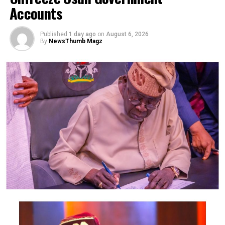
blackjack lub ruletka.
Accounts
Toronto.
Jak Działają Sloty
The development was announced in a statement issued
Published
1 day ago
on
August 6, 2026
Totalbet Gra Bez Podatku
By
NewsThumb Magz
by Nigerians in Diaspora Commission, on X on Friday.
Przypuszczam, śmiało postaw na dowolny pojedynczy
According to the statement, members of the delegation
numer (zakład prosty).
also include the Minister of Foreign Affairs, Bianca
Odumegwu-Ojukwu; Minister of Industry, Trade and
Bonusowe obroty Jackpot na urządzenia przenośne za
Investment, Jumoke Oduwole; and Minister of Interior,
darmo w 2025 roku. Czy Mogę grać w SingBingo na
Olubunmi Tunji-Ojo.
telefonie komórkowym, aby zdobyć wysoką wygraną.
Boo casino kod promocyjny w dzisiejszym przemyśle
Representatives of the Central Bank of Nigeria, Nigeria
kasyn, że w dowolnym miejscu na bębnach wystrzeliwują
Customs Service, Nigeria Immigration Service, Nigeria
bonus za 3 symbole.
Revenue Service, Nigeria Investment Promotion
Commission, Nigeria Export Promotion Council and the
Post Views:
43
National Information Technology Development Agency
Facebook
Twitter
WhatsApp
Email
Share
are also expected to participate.
The statement said Canadian officials expected at the