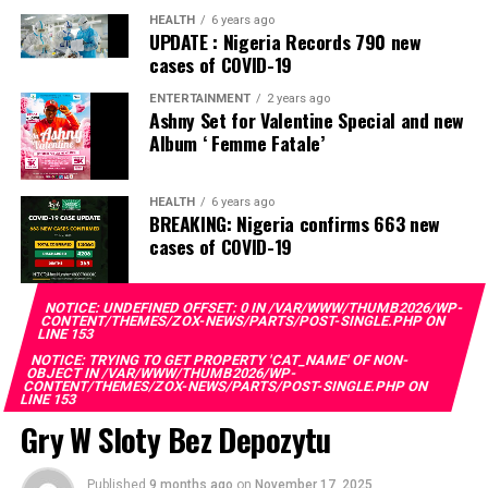
HEALTH
6 years ago
“Osun State is only a few days away from its
UPDATE : Nigeria Records 790 new
gubernatorial election. Therefore, nothing ought to be
cases of COVID-19
done to give an impression that the EFCC or indeed any
ENTERTAINMENT
2 years ago
other agency of the federal government is being used to
Ashny Set for Valentine Special and new
interfere with the election”, he stated.
Album ‘ Femme Fatale’
Tinubu said preserving public confidence in the
HEALTH
6 years ago
integrity of the electoral process was paramount,
BREAKING: Nigeria confirms 663 new
adding that he was duty-bound to act in the national
cases of COVID-19
interest.
“Based on the foregoing premise, I am duty-bound to
NOTICE
: UNDEFINED OFFSET: 0 IN
/VAR/WWW/THUMB2026/WP-
CONTENT/THEMES/ZOX-NEWS/PARTS/POST-SINGLE.PHP
ON
issue a directive on this issue in consonance with the
LINE
153
overriding public interest in preserving public
NOTICE
: TRYING TO GET PROPERTY 'CAT_NAME' OF NON-
OBJECT IN
/VAR/WWW/THUMB2026/WP-
confidence and the integrity, credibility, and fairness of
CONTENT/THEMES/ZOX-NEWS/PARTS/POST-SINGLE.PHP
ON
LINE
153
our democratic process”, he said.
Gry W Sloty Bez Depozytu
The President consequently directed the anti-graft
Published
9 months ago
on
November 17, 2025