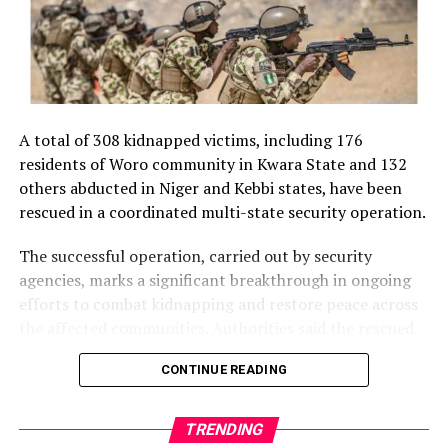
community.
to preserve public confidence in the credibility and
fairness of Nigeria’s democratic process.
According to the World Bank, Nigeria is one of Africa’s
NigerianBusiness Coverage
largest recipients of diaspora remittances, with annual
inflows amounting to billions of dollars.
The EFCC had on Wednesday froze the accounts of the
Osun State Government, placing a Post No Debit (PND),
A total of 308 kidnapped victims, including 176
Post Views:
27
on its First Bank account, alleging fraudulent handling
residents of Woro community in Kwara State and 132
of N11 billion ecology funds, intervention funds and
Facebook
Twitter
WhatsApp
Email
Share
others abducted in Niger and Kebbi states, have been
Federal Account Allocation Committee (FAAC).
rescued in a coordinated multi-state security operation.
However, in a personally signed statement issued from
The successful operation, carried out by security
the State House, Abuja, President Tinubu disclosed that
agencies, marks a significant breakthrough in ongoing
the EFCC had obtained the court order on August 5,
efforts to combat kidnapping and restore peace across
2026, freezing the accounts of the Osun State
the affected communities. Authorities said the rescued
Government.
victims have been reunited with their families, while
CONTINUE READING
efforts are underway to apprehend the perpetrators
He said he was “deeply embarrassed” by the timing of
and dismantle the criminal networks responsible for the
the development, explaining that actions taken by
abductions.
federal institutions are often attributed to the
TRENDING