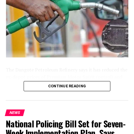
Abiodun dismissed insinuations that the Federal
Government was attempting to retain control over
state policing through the proposed legislation,
insisting that the bill was intended only to translate the
constitutional amendment into an effective and
workable legal framework.
He said: “Someone has to be responsible for ensuring
that the amendment now reflects in a bill that can be
operated, and that’s what we’re working on.”
The Dangote Petroleum Refinery says it has reduced the
ex-depot prices of Premium Motor Spirit (petrol) and
The governor explained that the legislation would also
Automotive Gas Oil (diesel) as part of efforts to make
make consequential amendments to other existing laws,
CONTINUE READING
petroleum products more affordable.
including the Firearms Act, while clearly defining the
responsibilities of both federal and state police services.
Under the new pricing structure, the refinery reduced
the price of petrol from N1,215 per litre to N1,165,
NEWS
He urged Nigerians to actively participate in shaping
representing a N50 reduction, while diesel was cut from
National Policing Bill Set for Seven-
the proposed legislation through the newly launched
N1,650 per litre to N1,570, amounting to an N80
public engagement portal, nationalpolicingbill.com,
Week Implementation Plan, Says
reduction.