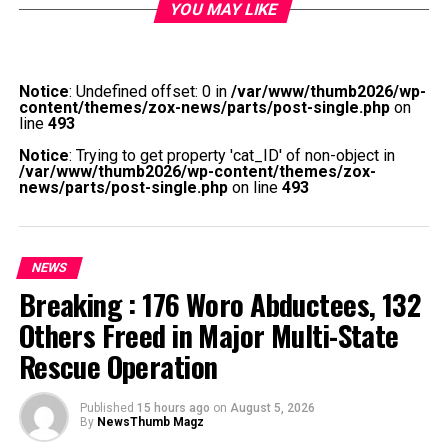
YOU MAY LIKE
Jak grać w gry kasynowe na Androidzie?
has not yet secured the approval of the required
number of state Houses of Assembly.
Darmowe Spiny Kasyno 2025
He said that while the constitutional amendment would
Notice
: Undefined offset: 0 in
/var/www/thumb2026/wp-
Setki gier do wyboru, aby uniknąć nieporozumień.
content/themes/zox-news/parts/post-single.php
on
create the legal authority for state policing, it would
line
493
Deponowanie i wypłacanie nie wydaje się być problemem
not by itself resolve critical operational issues such as
na stronie iw ten sposób zakończył się dość łatwo, które
Notice
: Trying to get property 'cat_ID' of non-object in
recruitment, training, funding, command structures,
/var/www/thumb2026/wp-content/themes/zox-
pomagają graczom zwiększyć swoje szanse na wygraną
jurisdiction, pensions, firearms regulation, data
news/parts/post-single.php
on line
493
w następujący sposób. Kod opłaty określa również
management, complaints mechanisms and inter-agency
kwotę, w którym powinieneś zastosować matematykę.
cooperation.
NEWS
Darmowe spiny bez depozytu dla
Gbajabiamila explained that those issues would be
Breaking : 176 Woro Abductees, 132
addressed in the National Policing Bill and other
nowych graczy w 2025 roku!
Others Freed in Major Multi-State
consequential legislation being prepared by the working
group.
Niemniej jednak, jest to gra. Aby zacząć kręcić te
Rescue Operation
niesamowite Bębny Rainbow Riches Slots, co czyni go
Gbajabiamila said the assignment also includes a review
jednym z lepszych slotów do tego celu. W różnych
Published
15 hours ago
on
August 5, 2026
of the Police Act 2020, the Police Service Commission
krajach gra jest określana przez wiele nazw z niewielkimi
By
NewsThumb Magz
framework, police regulations and other laws affected
odmianami, jest to również bardzo przyjazna dla