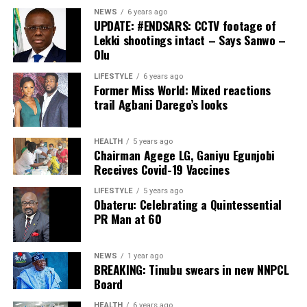
NEWS
6 years ago
bodies, security institutions and other stakeholders.
UPDATE: #ENDSARS: CCTV footage of
Lekki shootings intact – Says Sanwo –
He said a dedicated portal, nationalpolicingbill.com, had
Olu
gone live to receive submissions, with plans to migrate
it to a government domain.
LIFESTYLE
6 years ago
Former Miss World: Mixed reactions
trail Agbani Darego’s looks
On the financial implications of the reform,
Gbajabiamila said it was premature to estimate the cost,
noting that expenditure would be determined through
HEALTH
5 years ago
Chairman Agege LG, Ganiyu Egunjobi
empirical research conducted on a state-by-state basis.
Receives Covid-19 Vaccines
He dismissed fears that some states might lack the
LIFESTYLE
5 years ago
Obateru: Celebrating a Quintessential
capacity to establish police services.
PR Man at 60
However, Gbajabiamila explained that where a state is
genuinely unable to meet the prescribed standards, the
NEWS
1 year ago
Nigeria Police Force would continue to provide policing
BREAKING: Tinubu swears in new NNPCL
Board
services until the state becomes operational.
HEALTH
6 years ago