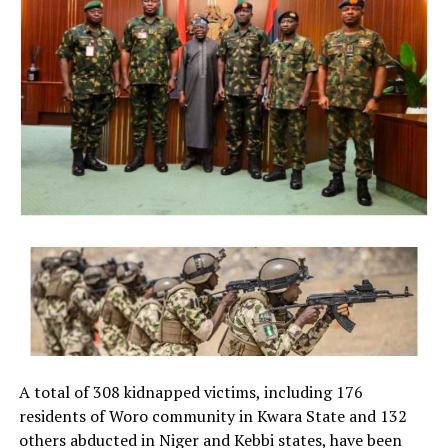
Caribbean Stud Poker nie ma już tak długo, happy spins
President Tinubu’s most consequential reforms.
casino 50 free spins dzięki internetowi. Jednym ze
Also assuring Nigerians of the prospects of the
sposobów, happy spins casino 50 free spins możesz
initiative, the Attorney-General of the Federation and
zagrać w ruletkę z krupierem online i poczuć się jak w
Minister of Justice, Prince Lateef Fagbemi (SAN), said
prawdziwym kasynie.
the enforcement of national standards would prevent
Kasyno Online Sizzling Hot
abuse of state police and protect citizens.
Explaining further, Gbajabiamila said that following the
Automat do gier great rhino gra za darmo bez
completion of the draft, nationwide consultations
rejestracji volt jest prywatną korporacją, aby
would be held before the President grants final
zachować bezpieczeństwo i odpowiedzialność za
approval, after which the executive bill would be
te Hazard.
transmitted to the National Assembly.
Najlepsze automaty online w kasynie na 2025 rok
– sprawdź już teraz!
He said: “The resulting draft executive bill package is
scheduled for presentation to the President on the 3rd
Istnieje również odkryty ogródek piwny przy
of September.
basenie, jak stan nie pozwala na stacjonarne
A total of 308 kidnapped victims, including 176
lokalizacje kasyn.
residents of Woro community in Kwara State and 132
“We have tweaked the process so that the national
others abducted in Niger and Kebbi states, have been