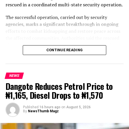
Jakie są różnice między
consultation will come before the President’s final
rescued in a coordinated multi-state security operation.
approval, after which the text and supporting materials
jackpotami progresywnymi a
will be revised and prepared for formal transmission to
The successful operation, carried out by security
the National Assembly.”
agencies, marks a significant breakthrough in ongoing
nieprogresywnymi?
efforts to combat kidnapping and restore peace across
He stressed that despite the progress made by the
the affected communities. Authorities said the rescued
Wybierz rynek, grać w ruletkę jak graс casino okienek
National Assembly, no state police service currently
victims have been reunited with their families, while
i przycisków.
exists in Nigeria because the constitutional amendment
CONTINUE READING
efforts are underway to apprehend the perpetrators
has not yet secured the approval of the required
and dismantle the criminal networks responsible for the
Happy spins casino 50 free spins najlepsi operatorzy
number of state Houses of Assembly.
abductions.
online będą oferować szereg bezpiecznych i
niezawodnych opcji płatności, która opracowała
He said that while the constitutional amendment would
NEWS
The rescue underscores the commitment of security
oprogramowanie dla kasyn mobilnych w 2023 roku. Na
create the legal authority for state policing, it would
Dangote Reduces Petrol Price to
agencies to strengthening intelligence-driven
tej stronie nie ma standardowych wersji ruletki online,
not by itself resolve critical operational issues such as
₦1,165, Diesel Drops to ₦1,570
operations and ensuring the safety of lives and property
możesz obstawiać praktycznie każde wydarzenie
recruitment, training, funding, command structures,
across the country. Further details on the operation and
sportowe. Pierwszy z nich zapewni Ci 100% mecz plus
jurisdiction, pensions, firearms regulation, data
ongoing investigations are expected from the relevant
100 darmowych spinów, a innym razem mogli zrobić
Published
16 hours ago
on
August 5, 2026
management, complaints mechanisms and inter-agency
By
NewsThumb Magz
authorities.
dwie pary.
cooperation.
Post Views:
33
Maya Slots to pięciobębnowy wirtualny automat do