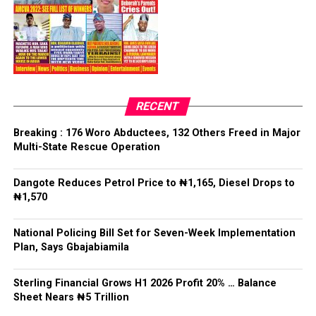
Gbajabiamila added that the final submission would
to refined petroleum products, and support economic
include schedules, an explanatory memorandum, a legal
activities across Nigeria,” the statement read partly.
audit, a consequential amendments matrix, clause-by-
clause analysis, a state readiness framework, fiscal and
Post Views:
27
implementation notes, a validation report, a risk
register and a digital archive.
Facebook
Twitter
WhatsApp
Email
Share
RECENT
The Chief of Staff reiterated the Federal Government’s
Breaking : 176 Woro Abductees, 132 Others Freed in Major
commitment to decentralised policing that would not
Multi-State Rescue Operation
undermine national unity or the rule of law.
Dangote Reduces Petrol Price to ₦1,165, Diesel Drops to
He said: “State police cannot mean 36 state militias,”
₦1,570
adding that while states must have a legitimate role in
public safety, “no political office holder should be able
National Policing Bill Set for Seven-Week Implementation
to direct the arrest of an opponent, the suppression of
Plan, Says Gbajabiamila
lawful political activity, or the selective enforcement of
the law.”
Sterling Financial Grows H1 2026 Profit 20% … Balance
Sheet Nears ₦5 Trillion
Gbajabiamila explained that federal intervention would