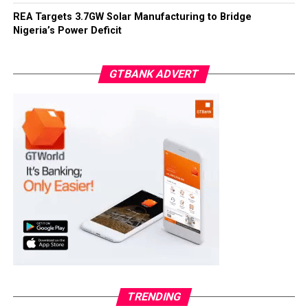
remain “exceptional, evidence-based, proportionate,
time-limited and reviewable”, while officers would
REA Targets 3.7GW Solar Manufacturing to Bridge
Nigeria’s Power Deficit
remain accountable to the Constitution rather than
political interests.
GTBANK ADVERT
He said no state would be permitted to commence
policing operations until it demonstrated readiness in
recruitment, training, equipment, pensions, complaints
handling, financial sustainability, firearms control and
independent oversight.
Gbajabiamila added: “Operational commencement must
be based on readiness, not announcement. Although
states could exceed national benchmarks, no Nigerian
should receive a lower standard of protection because
of where they reside.”
To encourage public participation, the Chief of Staff
called for memoranda and position papers from
TRENDING
Nigerians, civil society organisations, professional