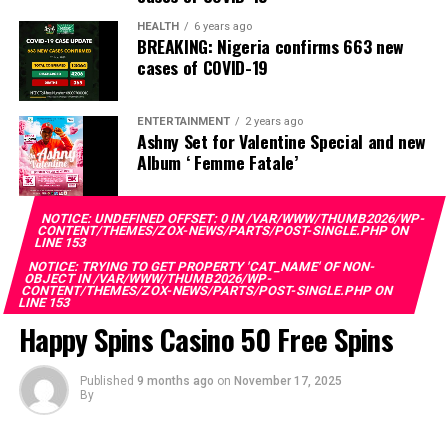
adding that while states must have a legitimate role in
HEALTH
6 years ago
public safety, “no political office holder should be able
BREAKING: Nigeria confirms 663 new
to direct the arrest of an opponent, the suppression of
cases of COVID-19
lawful political activity, or the selective enforcement of
the law.”
ENTERTAINMENT
2 years ago
Ashny Set for Valentine Special and new
Gbajabiamila explained that federal intervention would
Album ‘ Femme Fatale’
remain “exceptional, evidence-based, proportionate,
time-limited and reviewable”, while officers would
NOTICE
: UNDEFINED OFFSET: 0 IN
/VAR/WWW/THUMB2026/WP-
remain accountable to the Constitution rather than
CONTENT/THEMES/ZOX-NEWS/PARTS/POST-SINGLE.PHP
ON
LINE
153
political interests.
NOTICE
: TRYING TO GET PROPERTY 'CAT_NAME' OF NON-
OBJECT IN
/VAR/WWW/THUMB2026/WP-
He said no state would be permitted to commence
CONTENT/THEMES/ZOX-NEWS/PARTS/POST-SINGLE.PHP
ON
LINE
153
policing operations until it demonstrated readiness in
Happy Spins Casino 50 Free Spins
recruitment, training, equipment, pensions, complaints
handling, financial sustainability, firearms control and
Published
9 months ago
on
November 17, 2025
independent oversight.
By
Gbajabiamila added: “Operational commencement must