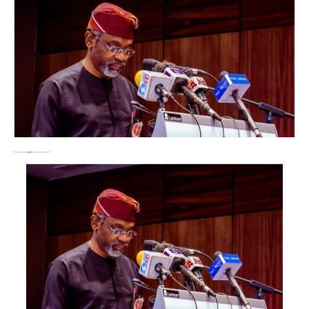
According to the refinery, the move reflects its
commitment to providing “affordable, high-quality
petroleum products to the Nigerian market.”
It added that it remained committed to ensuring stable
supply while leveraging operational efficiencies to
deliver value to consumers, businesses, and
stakeholders.
Rising fuel prices slash petrol, diesel, cooking gas
demand
Foreign reserves near $53bn as CBN reforms gain
traction
The company said it would continue to pass on the
benefits of improved operational efficiencies to
consumers whenever market conditions permit.
It stated that the refinery continues to play a pivotal
role in strengthening Nigeria’s energy security,