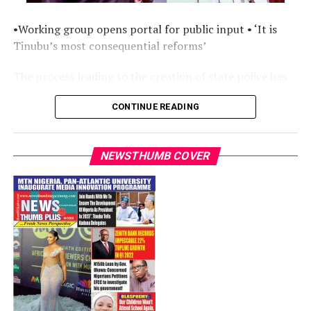
reducing reliance on imports, and supporting the
nation’s economic development through the supply of
•Working group opens portal for public input • ‘It is
world-class petroleum products.
Tinubu’s most consequential reforms’
“Dangote Petroleum Refinery has announced a
The process leading to the creation of state police has
reduction in the ex-depot prices of Premium Motor
been fast-tracked.
Spirit (PMS) and Automotive Gas Oil (Diesel),
CONTINUE READING
reaffirming its commitment to providing affordable,
A seven-week roadmap for the National Policing Bill
high-quality petroleum products to the Nigerian
commenced on July 27 and is expected to be completed
market.
NEWSTHUMB COVER
on September 14.
“Under the new pricing structure, the refinery has
Chairman of the Presidential Working Group on the
reduced the ex-depot price of PMS to N1,165 per litre,
National Policing Bill, Mr Femi Gbajabiamila, unveiled
down from N1,215 per litre, representing a reduction of
the action plan yesterday after the group’s meeting.
N50 per litre. Similarly, the ex-depot price of Diesel has
been reduced to N1,570 per litre from N1,650 per litre,
He said the seven-week work programme would proceed
amounting to a decrease of N80 per litre.
through simultaneous legal drafting, policy research,
data analysis and implementation modelling.
“The price review reflects Dangote Refinery’s ongoing
efforts to enhance energy affordability, improve access