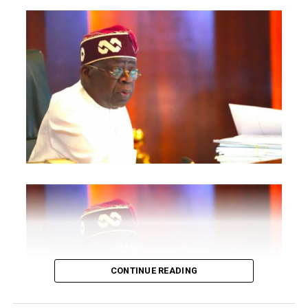
are also expected to participate.
The statement said Canadian officials expected at the
conference include President of the Treasury Board of
Canada, Shafqat Ali; Ontario Minister of Citizenship and
Multiculturalism, Graham McGregor; Ontario lawmaker
Deepak Anand; Brampton Mayor Patrick Brown;
Councillor Rod Power; and Ontario Minister of Women
and Economic Opportunities, Charmaine Williams.
How to become next Miss Nigeria
Quoting the Chairman/Chief Executive Officer of
NiDCOM, Abike Dabiri-Erewa, the statement said, “The
calibre of officials attending the conference
demonstrates President Tinubu’s commitment to
strengthening economic cooperation between Nigeria
and Canada through trade, investment and diaspora
CONTINUE READING
engagement.”