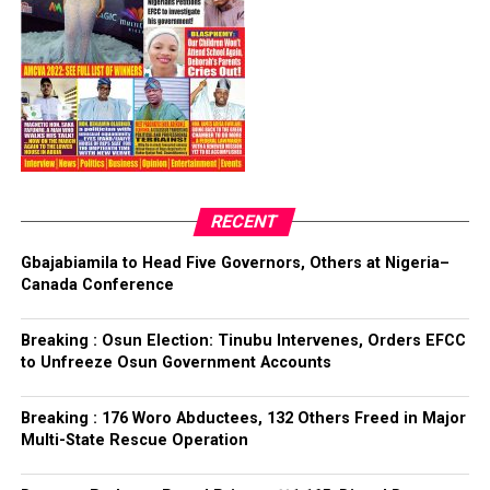
backed by a court order, but by the timing of the
Post Views:
44
agency’s action.
Facebook
Twitter
WhatsApp
Email
Share
“This is so because every action taken by an institution
of State, especially at the Federal level, is always
credited to me, as the President, even when I may not
have had any prior knowledge of the action”, the
President said.
RECENT
Tinubu reiterated his long-standing policy of allowing
anti-corruption and law enforcement agencies to carry
Gbajabiamila to Head Five Governors, Others at Nigeria–
out their statutory responsibilities without political
Canada Conference
interference, stressing that he had deliberately
refrained from directing the operational activities of the
Breaking : Osun Election: Tinubu Intervenes, Orders EFCC
EFCC and other investigative bodies since assuming
to Unfreeze Osun Government Accounts
office.
Breaking : 176 Woro Abductees, 132 Others Freed in Major
He said, “since assuming office, I have consistently
Multi-State Rescue Operation
maintained that anti-corruption and law enforcement