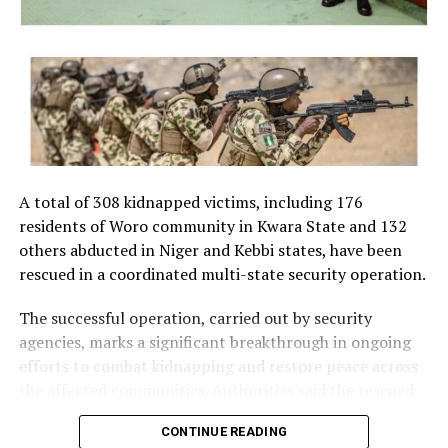
Government through NiDCOM to promote economic
and had no prior knowledge of its action, he was
partnerships between Nigeria and its diaspora
compelled to intervene in the overriding public interest
community.
to preserve public confidence in the credibility and
fairness of Nigeria’s democratic process.
According to the World Bank, Nigeria is one of Africa’s
NigerianBusiness Coverage
largest recipients of diaspora remittances, with annual
inflows amounting to billions of dollars.
The EFCC had on Wednesday froze the accounts of the
Osun State Government, placing a Post No Debit (PND),
A total of 308 kidnapped victims, including 176
Post Views:
28
on its First Bank account, alleging fraudulent handling
residents of Woro community in Kwara State and 132
of N11 billion ecology funds, intervention funds and
Facebook
Twitter
WhatsApp
Email
Share
others abducted in Niger and Kebbi states, have been
Federal Account Allocation Committee (FAAC).
rescued in a coordinated multi-state security operation.
However, in a personally signed statement issued from
The successful operation, carried out by security
the State House, Abuja, President Tinubu disclosed that
agencies, marks a significant breakthrough in ongoing
the EFCC had obtained the court order on August 5,
efforts to combat kidnapping and restore peace across
2026, freezing the accounts of the Osun State
the affected communities. Authorities said the rescued
Government.
victims have been reunited with their families, while
CONTINUE READING
efforts are underway to apprehend the perpetrators
He said he was “deeply embarrassed” by the timing of