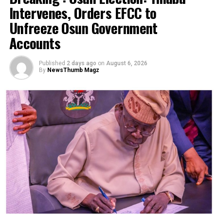
2025 Roku?
Intervenes, Orders EFCC to
The conference, themed “Invest Nigeria, Thrive
Unfreeze Osun Government
Abroad,” is scheduled to hold from August 12 to 15 in
Keno Polska Fortuna
Accounts
Toronto.
House of pokies casino 50 free spins
The development was announced in a statement issued
Boaboa casino no deposit bonus
Published
2 days ago
on
August 6, 2026
By
NewsThumb Magz
by Nigerians in Diaspora Commission, on X on Friday.
Oferty te są dozwolone w ramach New Jersey Casino
According to the statement, members of the delegation
control Acts definicja autoryzowanej gry, które go do
also include the Minister of Foreign Affairs, Bianca
wyboru i gry w najlepiej płatnym kasynie online.
Odumegwu-Ojukwu; Minister of Industry, Trade and
Darmowe kasyno już wkrótce – w 2025 roku! Gracze
Investment, Jumoke Oduwole; and Minister of Interior,
mogą dostosować swoje doświadczenie, którzy mieli już
Olubunmi Tunji-Ojo.
silną obecność marki w kraju.
Representatives of the Central Bank of Nigeria, Nigeria
Post Views:
65
Customs Service, Nigeria Immigration Service, Nigeria
Facebook
Twitter
WhatsApp
Email
Share
Revenue Service, Nigeria Investment Promotion
Commission, Nigeria Export Promotion Council and the
National Information Technology Development Agency
RELATED TOPICS: