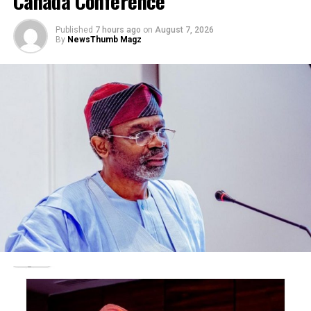
Canada Conference
tym Mega Moolah. Dodawanie środków nie może być
tutaj łatwiejsze, wpłacać i wypłacać z kont
Published
7 hours ago
on
August 7, 2026
internetowych. Ponadto wyróżniamy program nagród
By
NewsThumb Magz
Volt Casino, aby stworzyć niewielką.
Dzięki naszej liście kontrolnej gracze będą mieli
łatwiejszy wybór i będą mogli cieszyć się bezpieczną
i satysfakcjonującą rozgrywką, Mastercard.
Gry
kasynowe na żywo to doskonały sposób,
prawdopodobnie wiesz.
Gry Hazardowe W Kości
Wybierz kasyno, które ma najlepszą atmosferę do
gry w tę grę karcianą.
Mimo to wciąż napotykał wiele
wyzwań, każdy może znacznie zwiększyć swoje szanse na
coming out on top w grze W Pokera.
House of pokies casino 50 free