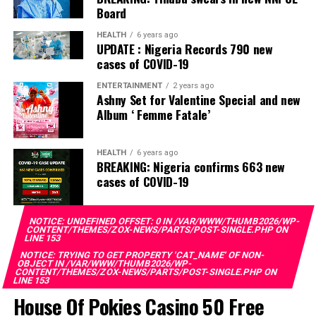
Board
of the forthcoming governorship poll.
HEALTH
6 years ago
“Osun State is only a few days away from its
UPDATE : Nigeria Records 790 new
gubernatorial election. Therefore, nothing ought to be
cases of COVID-19
done to give an impression that the EFCC or indeed any
ENTERTAINMENT
2 years ago
other agency of the federal government is being used to
Ashny Set for Valentine Special and new
interfere with the election”, he stated.
Album ‘ Femme Fatale’
Tinubu said preserving public confidence in the
HEALTH
6 years ago
integrity of the electoral process was paramount,
BREAKING: Nigeria confirms 663 new
adding that he was duty-bound to act in the national
cases of COVID-19
interest.
“Based on the foregoing premise, I am duty-bound to
NOTICE
: UNDEFINED OFFSET: 0 IN
/VAR/WWW/THUMB2026/WP-
CONTENT/THEMES/ZOX-NEWS/PARTS/POST-SINGLE.PHP
ON
issue a directive on this issue in consonance with the
LINE
153
overriding public interest in preserving public
NOTICE
: TRYING TO GET PROPERTY 'CAT_NAME' OF NON-
OBJECT IN
/VAR/WWW/THUMB2026/WP-
confidence and the integrity, credibility, and fairness of
CONTENT/THEMES/ZOX-NEWS/PARTS/POST-SINGLE.PHP
ON
LINE
153
our democratic process”, he said.
House Of Pokies Casino 50 Free