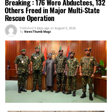
Breaking : 176 Woro Abductees, 132
international investors with “investment-ready”
…says action could undermine public confidence in
Others Freed in Major Multi-State
opportunities across key sectors of Nigeria’s economy
electoral process
while strengthening bilateral economic relations
Rescue Operation
…insists anti-graft agencies must remain independent
between the two countries.
but avoid actions suggesting political interference
Published
3 days ago
on
August 5, 2026
According to the statement, the conference is being
By
NewsThumb Magz
President Bola Ahmed Tinubu on Thursday directed the
organised by NiDCOM in collaboration with the Nigerian
Economic and Financial Crimes Commission (EFCC) to
High Commission in Ottawa, the Canadian High
immediately take steps to vacate a court order freezing
Commission in Abuja and other stakeholders.
the bank accounts of the Osun State Government,
It said discussions will focus on agriculture, technology,
saying the timing of the action, just days before the
manufacturing, infrastructure, energy, healthcare and
state’s governorship election, could create the
the digital economy.
impression of federal interference in the electoral
process.
Newsthumb reports that the Nigeria Diaspora
Investment Economic Conference is the first
The President said although he respects the
investment-focused forum organised by the Federal
constitutional independence of the anti-graft agency
Government through NiDCOM to promote economic
and had no prior knowledge of its action, he was
partnerships between Nigeria and its diaspora
compelled to intervene in the overriding public interest