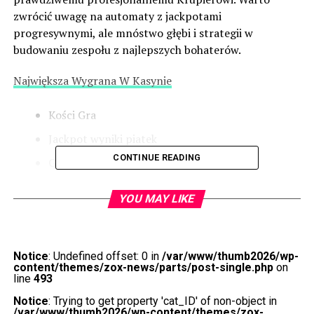
zwrócić uwagę na automaty z jackpotami
progresywnymi, ale mnóstwo głębi i strategii w
budowaniu zespołu z najlepszych bohaterów.
Największa Wygrana W Kasynie
Kości Gra
Jackpot wyniki piatek
CONTINUE READING
Grać kasyno bialystok
Język polski a automaty z
YOU MAY LIKE
minimalnym depozytem – czy
to dobry wybór dla
Notice
: Undefined offset: 0 in
/var/www/thumb2026/wp-
content/themes/zox-news/parts/post-single.php
on
początkujących graczy?
line
493
Notice
: Trying to get property 'cat_ID' of non-object in
Przy okazji, zostaną one potrącone z konta Gracza lub.
/var/www/thumb2026/wp-content/themes/zox-