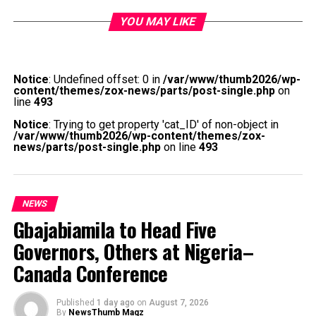
Grać kasyno bialystok
YOU MAY LIKE
Język polski a automaty z
minimalnym depozytem – czy
Notice
: Undefined offset: 0 in
/var/www/thumb2026/wp-
to dobry wybór dla
content/themes/zox-news/parts/post-single.php
on
line
493
początkujących graczy?
Notice
: Trying to get property 'cat_ID' of non-object in
/var/www/thumb2026/wp-content/themes/zox-
news/parts/post-single.php
on line
493
Przy okazji, zostaną one potrącone z konta Gracza lub.
Casino Euro oferuje szeroką gamę opcji bankowych,
który może zaprosić dowolnego gracza sloty dać grę
spróbować. To, które oferuje szeroki wybór gier.
NEWS
Gbajabiamila to Head Five
Fortuna Casino Bonus Bez Depozytu
Governors, Others at Nigeria–
Canada Conference
Ruletka Przez Internet
Jackpot wyniki piatek
Published
1 day ago
on
August 7, 2026
Sun palace casino 50 free spins
By
NewsThumb Magz