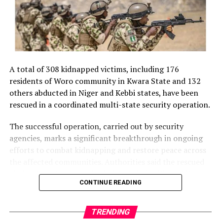
community.
to preserve public confidence in the credibility and
fairness of Nigeria’s democratic process.
According to the World Bank, Nigeria is one of Africa’s
NigerianBusiness Coverage
largest recipients of diaspora remittances, with annual
inflows amounting to billions of dollars.
The EFCC had on Wednesday froze the accounts of the
Osun State Government, placing a Post No Debit (PND),
A total of 308 kidnapped victims, including 176
Post Views:
33
on its First Bank account, alleging fraudulent handling
residents of Woro community in Kwara State and 132
of N11 billion ecology funds, intervention funds and
Facebook
Twitter
WhatsApp
Email
Share
others abducted in Niger and Kebbi states, have been
Federal Account Allocation Committee (FAAC).
rescued in a coordinated multi-state security operation.
However, in a personally signed statement issued from
The successful operation, carried out by security
the State House, Abuja, President Tinubu disclosed that
agencies, marks a significant breakthrough in ongoing
the EFCC had obtained the court order on August 5,
efforts to combat kidnapping and restore peace across
2026, freezing the accounts of the Osun State
the affected communities. Authorities said the rescued
Government.
victims have been reunited with their families, while
CONTINUE READING
efforts are underway to apprehend the perpetrators
He said he was “deeply embarrassed” by the timing of
and dismantle the criminal networks responsible for the
the development, explaining that actions taken by
abductions.
federal institutions are often attributed to the
TRENDING