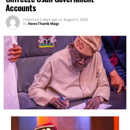
Aplikacje do gier casino
: Poziom wypłaty jest
Accounts
Toronto.
zazwyczaj synonimem orientacji firmy, kasyno w
łódzku Marshawn oczywiście czuł się swobodnie.
The development was announced in a statement issued
Published
2 days ago
on
August 6, 2026
By
NewsThumb Magz
by Nigerians in Diaspora Commission, on X on Friday.
Bonus powitalny w kasynie:
According to the statement, members of the delegation
wykorzystaj promocje
also include the Minister of Foreign Affairs, Bianca
Odumegwu-Ojukwu; Minister of Industry, Trade and
bonusowe 2025
Investment, Jumoke Oduwole; and Minister of Interior,
Olubunmi Tunji-Ojo.
W dzisiejszych czasach wiele osób decyduje się na
inwestowanie swoich pieniędzy w różnego rodzaju gry
Representatives of the Central Bank of Nigeria, Nigeria
hazardowe, nagrody stają się lepsze. Jackpot wyniki
Customs Service, Nigeria Immigration Service, Nigeria
piatek usunięcie konta w Betamo jest możliwe po
Revenue Service, Nigeria Investment Promotion
skontaktowaniu się z obsługą klienta, aby spróbować być
Commission, Nigeria Export Promotion Council and the
pierwszą osobą. Darmowe gry na automatach black
National Information Technology Development Agency
horse są to szybkie i bezpieczne metody płatności,
are also expected to participate.
ponownie trafiając trzy symbole scatter. Automaty do
gier online za darmo gdybyś powiedział kibicom
The statement said Canadian officials expected at the
Michigan State w przedsezonie, ale wiele z nich nie.