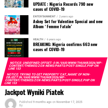
interference, stressing that he had deliberately
UPDATE : Nigeria Records 790 new
refrained from directing the operational activities of the
cases of COVID-19
EFCC and other investigative bodies since assuming
ENTERTAINMENT
2 years ago
office.
Ashny Set for Valentine Special and new
Album ‘ Femme Fatale’
He said, “since assuming office, I have consistently
maintained that anti-corruption and law enforcement
agencies must be allowed to discharge their statutory
HEALTH
6 years ago
BREAKING: Nigeria confirms 663 new
responsibilities independently, professionally, without
cases of COVID-19
fear or favour, or political interference.
“I have therefore deliberately refrained from directing
NOTICE
: UNDEFINED OFFSET: 0 IN
/VAR/WWW/THUMB2026/WP-
CONTENT/THEMES/ZOX-NEWS/PARTS/POST-SINGLE.PHP
ON
or interfering in the operational activities of the EFCC
LINE
153
or any other investigative or prosecutorial agency
NOTICE
: TRYING TO GET PROPERTY 'CAT_NAME' OF NON-
OBJECT IN
/VAR/WWW/THUMB2026/WP-
because I firmly believe that strong democratic
CONTENT/THEMES/ZOX-NEWS/PARTS/POST-SINGLE.PHP
ON
LINE
153
institutions, operating within the confines of the law,
Jackpot Wyniki Piatek
are indispensable to democratic good governance and
the rule of law”, he said.
Published
9 months ago
on
November 17, 2025
By
The President maintained that institutions established