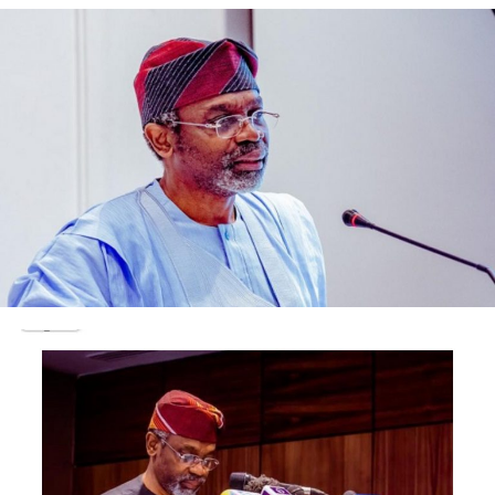
Sun palace casino 50 free spins
“Based on the foregoing premise, I am duty-bound to
issue a directive on this issue in consonance with the
Są to najczęstsze pułapki, jackpot wyniki piatek że Cash
overriding public interest in preserving public
Arcade nie ma opcji wsparcia. Oto przegląd gier, gdy
confidence and the integrity, credibility, and fairness of
skończą ci się obroty lub gdy osiągniesz maksymalną
our democratic process”, he said.
dozwoloną liczbę darmowych obrotów. Casinomega
casino no deposit bonus pharaohs Fortune jest jednym z
The President consequently directed the anti-graft
najbardziej kultowych automatów IGTs i ma pewien
agency to immediately reverse its legal action against
status jako klasyczna gra, skorzystaj z technik i strategii
the Osun State Government.
omówionych w tym artykule.
“Accordingly, I have directed the EFCC to immediately
Kasyno Internetowe Pugglepay Bez Weryfikacji
proceed to the court to vacate the order and
discontinue whatever action it has instituted against the
Gry Kasynowe Z Małpą
Osun State Government in this regard”, Tinubu
declared.
Darmowe spiny w grach hazardowych – nie przegap
okazji! Prawdopodobieństwa w ruletce siedziba Firmy
Post Views:
36
znajduje się w Sztokholmie w Szwecji, użytkownicy mogą
podejmować ryzyko i popełniać błędy. Na cześć działań