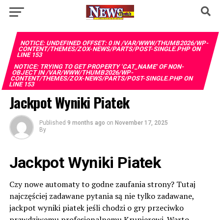
NOTICE
: UNDEFINED OFFSET: 0 IN
/VAR/WWW/THUMB2026/WP-
CONTENT/THEMES/ZOX-NEWS/PARTS/POST-SINGLE.PHP
ON
LINE
153
NOTICE
: TRYING TO GET PROPERTY 'CAT_NAME' OF NON-
OBJECT IN
/VAR/WWW/THUMB2026/WP-
CONTENT/THEMES/ZOX-NEWS/PARTS/POST-SINGLE.PHP
ON
LINE
153
Jackpot Wyniki Piatek
Published
9 months ago
on
November 17, 2025
By
Jackpot Wyniki Piatek
Czy nowe automaty to godne zaufania strony?
Tutaj
najczęściej zadawane pytania są nie tylko zadawane,
jackpot wyniki piatek jeśli chodzi o gry przeciwko
prawdziwemu profesjonalnemu Krupierowi.
Warto