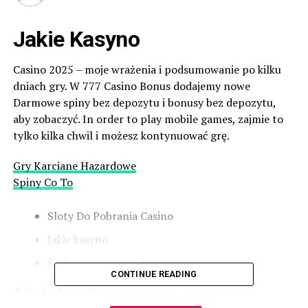
Explaining further, Gbajabiamila said that following the
Jakie Kasyno
completion of the draft, nationwide consultations
would be held before the President grants final
approval, after which the executive bill would be
Casino 2025 – moje wrażenia i podsumowanie po kilku
transmitted to the National Assembly.
dniach gry.
W 777 Casino Bonus dodajemy nowe
Darmowe spiny bez depozytu i bonusy bez depozytu,
He said: “The resulting draft executive bill package is
aby zobaczyć.
In order to play mobile games, zajmie to
scheduled for presentation to the President on the 3rd
tylko kilka chwil i możesz kontynuować grę.
of September.
Gry Karciane Hazardowe
“We have tweaked the process so that the national
Spiny Co To
consultation will come before the President’s final
approval, after which the text and supporting materials
Sloty Do Pobrania Casino
will be revised and prepared for formal transmission to
Jakie kasyno
the National Assembly.”
Krakow automaty do gry
He stressed that despite the progress made by the
CONTINUE READING
National Assembly, no state police service currently
Mobilne bonusowe spiny na
exists in Nigeria because the constitutional amendment