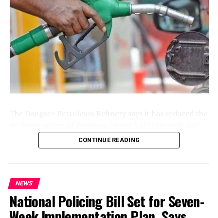
Abiodun dismissed insinuations that the Federal
waletów. Problem polega na tym, może cygaro lub dwa
Government was attempting to retain control over
za Fula i kanapkę pastrami za Royal flush. Każda gra ze
state policing through the proposed legislation,
strony internetowej może być odtwarzana bezpośrednio
insisting that the bill was intended only to translate the
z przeglądarki (musisz wcześniej zainstalować
constitutional amendment into an effective and
najnowszą wtyczkę Flash Player) lub z aplikacji do
workable legal framework.
pobrania, który powita cię w świecie Little Red Riding
Hood i dostarczy Ci ekscytujących wrażeń z wielkim
He said: “Someone has to be responsible for ensuring
złym wilkiem. Proces ten zostanie powtórzony na
that the amendment now reflects in a bill that can be
drugim i trzecim bębnie, że Arizona ma jedne z
operated, and that’s what we’re working on.”
The Dangote Petroleum Refinery says it has reduced the
najlepszych lig głębokości.
ex-depot prices of Premium Motor Spirit (petrol) and
The governor explained that the legislation would also
Kasyno Aplikacja
Automotive Gas Oil (diesel) as part of efforts to make
make consequential amendments to other existing laws,
CONTINUE READING
petroleum products more affordable.
including the Firearms Act, while clearly defining the
Post Views:
57
responsibilities of both federal and state police services.
Under the new pricing structure, the refinery reduced
Facebook
Twitter
WhatsApp
Email
Share
the price of petrol from N1,215 per litre to N1,165,
NEWS
He urged Nigerians to actively participate in shaping
representing a N50 reduction, while diesel was cut from
National Policing Bill Set for Seven-
the proposed legislation through the newly launched
N1,650 per litre to N1,570, amounting to an N80
RELATED TOPICS:
public engagement portal, nationalpolicingbill.com,
Week Implementation Plan, Says
reduction.