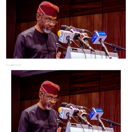
According to the refinery, the move reflects its
commitment to providing “affordable, high-quality
petroleum products to the Nigerian market.”
It added that it remained committed to ensuring stable
supply while leveraging operational efficiencies to
deliver value to consumers, businesses, and
stakeholders.
Rising fuel prices slash petrol, diesel, cooking gas
demand
Foreign reserves near $53bn as CBN reforms gain
traction
The company said it would continue to pass on the
benefits of improved operational efficiencies to
consumers whenever market conditions permit.
It stated that the refinery continues to play a pivotal
role in strengthening Nigeria’s energy security,