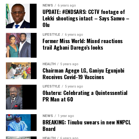
NEWS
6 years ago
bodies, security institutions and other stakeholders.
UPDATE: #ENDSARS: CCTV footage of
Lekki shootings intact – Says Sanwo –
He said a dedicated portal, nationalpolicingbill.com, had
Olu
gone live to receive submissions, with plans to migrate
it to a government domain.
LIFESTYLE
6 years ago
Former Miss World: Mixed reactions
trail Agbani Darego’s looks
On the financial implications of the reform,
Gbajabiamila said it was premature to estimate the cost,
noting that expenditure would be determined through
HEALTH
5 years ago
Chairman Agege LG, Ganiyu Egunjobi
empirical research conducted on a state-by-state basis.
Receives Covid-19 Vaccines
He dismissed fears that some states might lack the
LIFESTYLE
5 years ago
Obateru: Celebrating a Quintessential
capacity to establish police services.
PR Man at 60
However, Gbajabiamila explained that where a state is
genuinely unable to meet the prescribed standards, the
NEWS
1 year ago
Nigeria Police Force would continue to provide policing
BREAKING: Tinubu swears in new NNPCL
Board
services until the state becomes operational.
HEALTH
6 years ago