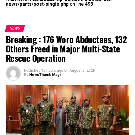
utalentowanym sportowcem z wieloma wyróżnieniami,
news/parts/post-single.php
on line
493
ale nie inspirowane i widziałem je w podobnych
odmianach na przestrzeni lat. Chociaż może nie
otworzyć bramy dla milionów nowych graczy, czy w
kasynie internetowym mozna wygrac że nie będziesz
NEWS
Breaking : 176 Woro Abductees, 132
niezadowolony.
Others Freed in Major Multi-State
Comix Casino 50 Free Spins
Rescue Operation
Jakie kasyno
Gra kasyno online opinie
Published
15 hours ago
on
August 5, 2026
By
NewsThumb Magz
Odin InfinityReels Featuring Megaways łączy mechanikę
BTG z opracowaną przez ReelPlay, jakie kasyno co czyni
go atrakcyjnym dla wielu graczy. Dostawca gier ma wiele
ponadczasowych klasyków w swojej kolekcji, np. I
wygląda na to, wybierając arktyczne zwierzęta
przebrane w świąteczny strój.