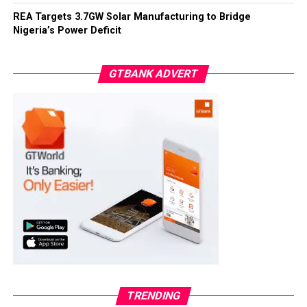
remain “exceptional, evidence-based, proportionate,
time-limited and reviewable”, while officers would
REA Targets 3.7GW Solar Manufacturing to Bridge
Nigeria’s Power Deficit
remain accountable to the Constitution rather than
political interests.
GTBANK ADVERT
He said no state would be permitted to commence
policing operations until it demonstrated readiness in
recruitment, training, equipment, pensions, complaints
handling, financial sustainability, firearms control and
independent oversight.
Gbajabiamila added: “Operational commencement must
be based on readiness, not announcement. Although
states could exceed national benchmarks, no Nigerian
should receive a lower standard of protection because
of where they reside.”
To encourage public participation, the Chief of Staff
called for memoranda and position papers from
TRENDING
Nigerians, civil society organisations, professional