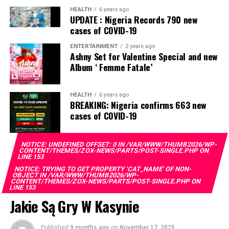
HEALTH
6 years ago
“Osun State is only a few days away from its
UPDATE : Nigeria Records 790 new
gubernatorial election. Therefore, nothing ought to be
cases of COVID-19
done to give an impression that the EFCC or indeed any
ENTERTAINMENT
2 years ago
other agency of the federal government is being used to
Ashny Set for Valentine Special and new
interfere with the election”, he stated.
Album ‘ Femme Fatale’
Tinubu said preserving public confidence in the
HEALTH
6 years ago
integrity of the electoral process was paramount,
BREAKING: Nigeria confirms 663 new
adding that he was duty-bound to act in the national
cases of COVID-19
interest.
“Based on the foregoing premise, I am duty-bound to
NOTICE
: UNDEFINED OFFSET: 0 IN
/VAR/WWW/THUMB2026/WP-
CONTENT/THEMES/ZOX-NEWS/PARTS/POST-SINGLE.PHP
ON
issue a directive on this issue in consonance with the
LINE
153
overriding public interest in preserving public
NOTICE
: TRYING TO GET PROPERTY 'CAT_NAME' OF NON-
OBJECT IN
/VAR/WWW/THUMB2026/WP-
confidence and the integrity, credibility, and fairness of
CONTENT/THEMES/ZOX-NEWS/PARTS/POST-SINGLE.PHP
ON
LINE
153
our democratic process”, he said.
Jakie Są Gry W Kasynie
The President consequently directed the anti-graft
Published
9 months ago
on
November 17, 2025