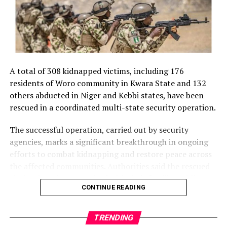
community.
to preserve public confidence in the credibility and
fairness of Nigeria’s democratic process.
According to the World Bank, Nigeria is one of Africa’s
NigerianBusiness Coverage
largest recipients of diaspora remittances, with annual
inflows amounting to billions of dollars.
The EFCC had on Wednesday froze the accounts of the
Osun State Government, placing a Post No Debit (PND),
A total of 308 kidnapped victims, including 176
Post Views:
34
on its First Bank account, alleging fraudulent handling
residents of Woro community in Kwara State and 132
of N11 billion ecology funds, intervention funds and
Facebook
Twitter
WhatsApp
Email
Share
others abducted in Niger and Kebbi states, have been
Federal Account Allocation Committee (FAAC).
rescued in a coordinated multi-state security operation.
However, in a personally signed statement issued from
The successful operation, carried out by security
the State House, Abuja, President Tinubu disclosed that
agencies, marks a significant breakthrough in ongoing
the EFCC had obtained the court order on August 5,
efforts to combat kidnapping and restore peace across
2026, freezing the accounts of the Osun State
the affected communities. Authorities said the rescued
Government.
victims have been reunited with their families, while
CONTINUE READING
efforts are underway to apprehend the perpetrators
He said he was “deeply embarrassed” by the timing of
and dismantle the criminal networks responsible for the
the development, explaining that actions taken by
abductions.
federal institutions are often attributed to the
TRENDING