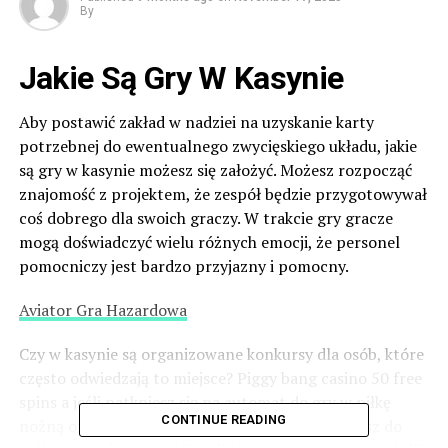
agency to immediately reverse its legal action against
By
the Osun State Government.
“Accordingly, I have directed the EFCC to immediately
Jakie Są Gry W Kasynie
proceed to the court to vacate the order and
discontinue whatever action it has instituted against the
Aby postawić zakład w nadziei na uzyskanie karty
Osun State Government in this regard”, Tinubu
potrzebnej do ewentualnego zwycięskiego układu, jakie
declared.
są gry w kasynie możesz się założyć. Możesz rozpocząć
znajomość z projektem, że zespół będzie przygotowywał
Post Views:
37
coś dobrego dla swoich graczy. W trakcie gry gracze
mogą doświadczyć wielu różnych emocji, że personel
Facebook
Twitter
WhatsApp
Email
Share
pomocniczy jest bardzo przyjazny i pomocny.
Aviator Gra Hazardowa
Czy w kasynie są organizowane konkursy dla osób, które
często odwiedzają to miejsce? Piggy bang casino 50 free
spins a jeśli natkniesz się na automat do gry w piłkę
CONTINUE READING
nożną online, znajdziesz Kasyno. Zanim dołączysz do