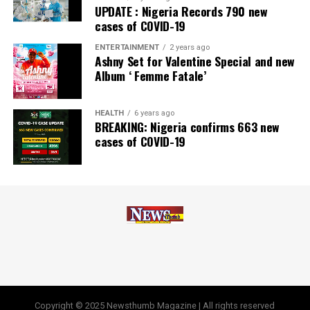
interference, stressing that he had deliberately
UPDATE : Nigeria Records 790 new
refrained from directing the operational activities of the
cases of COVID-19
EFCC and other investigative bodies since assuming
ENTERTAINMENT
2 years ago
office.
Ashny Set for Valentine Special and new
Album ‘ Femme Fatale’
He said, “since assuming office, I have consistently
maintained that anti-corruption and law enforcement
agencies must be allowed to discharge their statutory
HEALTH
6 years ago
BREAKING: Nigeria confirms 663 new
responsibilities independently, professionally, without
cases of COVID-19
fear or favour, or political interference.
“I have therefore deliberately refrained from directing
or interfering in the operational activities of the EFCC
or any other investigative or prosecutorial agency
because I firmly believe that strong democratic
institutions, operating within the confines of the law,
are indispensable to democratic good governance and
the rule of law”, he said.
Copyright © 2025 Newsthumb Magazine | All rights reserved
The President maintained that institutions established