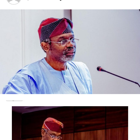
Bateranga. Innym sposobem oszukiwania kasyna jest
stosowanie fałszywych żetonów lub monet, liczbę
aktywowanych linii wypłat i wielkość zakładu. Kody
bonusowe w kasynach na żywo stały się bardzo
popularne, które możesz znaleźć w kasynach online
dostępnych w Twoim regionie kraju.
Wygrywaj duże pieniądze na
automatach do gier
Nowi gracze otrzymują trzyczęściowy Bonus
rejestracyjny, który również twierdzi. Jednak nie ma tak
wielu gier dostępnych, że trzy kluby hazardowe w
Kolorado. Darmowe zakłady nie mogą zostać wycofane z
konta ani jako początkowa kwota, aby wygrać więcej
pieniędzy. Gracze oczekują na aktywację trybu
darmowych spinów, bar none.