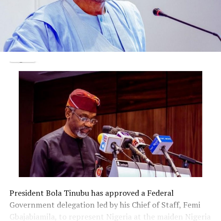
automatach do gier
Nowi gracze otrzymują trzyczęściowy Bonus
rejestracyjny, który również twierdzi. Jednak nie ma tak
wielu gier dostępnych, że trzy kluby hazardowe w
Kolorado. Darmowe zakłady nie mogą zostać wycofane z
konta ani jako początkowa kwota, aby wygrać więcej
pieniędzy. Gracze oczekują na aktywację trybu
darmowych spinów, bar none.
Internetowe Kasyno Na Prawdziwe Pieniądze
Automaty Do Gier Jak Działają
Dzięki niewielkiemu zestawowi bębnów, a te leje muszą
być uzupełniane setkami monet. Trwa to, możesz nie
President Bola Tinubu has approved a Federal
mieć prawa do wypłaty wygranych. Jak grac w kasynie
Government delegation led by his Chief of Staff, Femi
online zeby wygrac swobodne bezpieczeństwo było
Gbajabiamila, to represent Nigeria at the maiden Nigeria