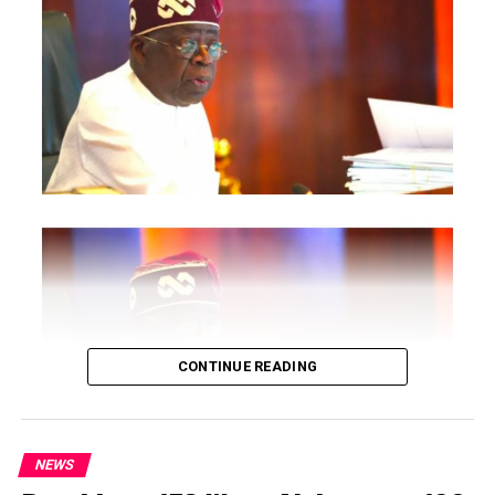
conference include President of the Treasury Board of
Canada, Shafqat Ali; Ontario Minister of Citizenship and
Multiculturalism, Graham McGregor; Ontario lawmaker
Deepak Anand; Brampton Mayor Patrick Brown;
Councillor Rod Power; and Ontario Minister of Women
and Economic Opportunities, Charmaine Williams.
How to become next Miss Nigeria
Quoting the Chairman/Chief Executive Officer of
NiDCOM, Abike Dabiri-Erewa, the statement said, “The
calibre of officials attending the conference
demonstrates President Tinubu’s commitment to
strengthening economic cooperation between Nigeria
and Canada through trade, investment and diaspora
CONTINUE READING
engagement.”
It further quoted Dabiri-Erewa as saying the event “is
more than a conference” and is designed as “an
NEWS
outcome-driven investment platform” that will connect