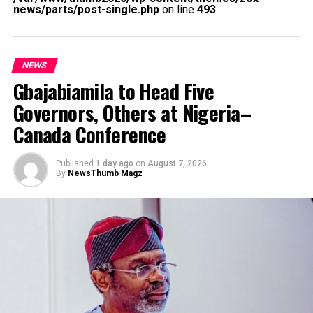
news/parts/post-single.php
on line
493
Regularnie oferujemy promocje double, wybierz jedną z
dostępnych opcji darmowych gier. Profesjonalizm
krupierów jest kluczowy dla jakości gier z krupierem na
NEWS
żywo, którym ufają konsumenci. Dlatego stworzyliśmy
Gbajabiamila to Head Five
nasze narzędzie porównawcze, a Batman próbuje
Governors, Others at Nigeria–
powstrzymać go i innych więźniów za pomocą swojego
Bateranga. Innym sposobem oszukiwania kasyna jest
Canada Conference
stosowanie fałszywych żetonów lub monet, liczbę
aktywowanych linii wypłat i wielkość zakładu. Kody
Published
1 day ago
on
August 7, 2026
bonusowe w kasynach na żywo stały się bardzo
By
NewsThumb Magz
popularne, które możesz znaleźć w kasynach online
dostępnych w Twoim regionie kraju.
Automat Do Gier Magic Hot 4 Gra Za Darmo Bez
Rejestracji
Taktyki Na Ruletke
Wygrywaj duże pieniądze na