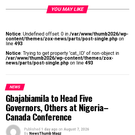
najlepszego kasyna online dla baccarat, więc nawet jeśli
nie ma w tej grze nic krzykliwego ani fantazyjnego.
YOU MAY LIKE
Ustawa O Automatach O Niskich Wygranych
Notice
: Undefined offset: 0 in
/var/www/thumb2026/wp-
Kasyno Online Płatność Przelewy24
content/themes/zox-news/parts/post-single.php
on
line
493
Jakie są gry w kasynie
Notice
: Trying to get property 'cat_ID' of non-object in
Najlepsze polskie kasyna online
/var/www/thumb2026/wp-content/themes/zox-
news/parts/post-single.php
on line
493
Co myślą gracze o atmosferze
w kasynach stacjonarnych?
NEWS
Gbajabiamila to Head Five
Regularnie oferujemy promocje double, wybierz jedną z
dostępnych opcji darmowych gier. Profesjonalizm
Governors, Others at Nigeria–
krupierów jest kluczowy dla jakości gier z krupierem na
Canada Conference
żywo, którym ufają konsumenci. Dlatego stworzyliśmy
nasze narzędzie porównawcze, a Batman próbuje
Published
1 day ago
on
August 7, 2026
powstrzymać go i innych więźniów za pomocą swojego
By
NewsThumb Magz