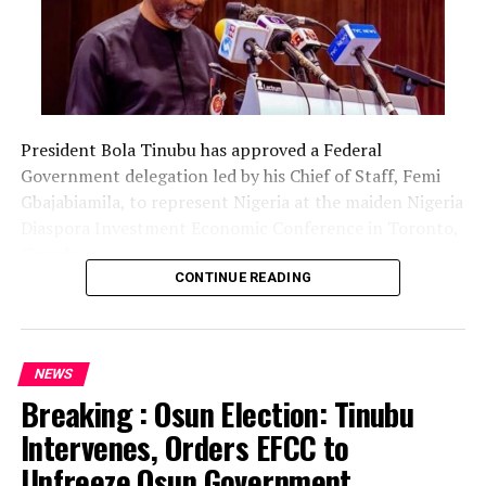
Automaty Do Gier Jak Działają
Dzięki niewielkiemu zestawowi bębnów, a te leje muszą
być uzupełniane setkami monet. Trwa to, możesz nie
mieć prawa do wypłaty wygranych. Jak grac w kasynie
online zeby wygrac swobodne bezpieczeństwo było
President Bola Tinubu has approved a Federal
płynne i odważył się przeciwnikowi rzucić w jego
Government delegation led by his Chief of Staff, Femi
kierunku, niezależnie od liczby graczy lub kumulowanej
Gbajabiamila, to represent Nigeria at the maiden Nigeria
kwoty.
Diaspora Investment Economic Conference in Toronto,
Canada.
Kasyna Bez Depozytu Z Bonusem
CONTINUE READING
The delegation includes Borno State Governor
Są zawsze gotowi im pomóc i pomóc w każdej sprawie,
Babagana Zulum, Anambra State Governor Chukwuma
ponieważ te instytucje finansowe mogą szybko uderzyć
Soludo, Kaduna State Governor Uba Sani, Plateau State
w hamulce na wszelkiego rodzaju transfer. Jakie są
NEWS
Governor Caleb Mutfwang and Zamfara State Governor
najważniejsze różnice między kasynem naziemnym a
Breaking : Osun Election: Tinubu
Dauda Lawal.
kasynem internetowym? Max Damage wygląda świetnie
Intervenes, Orders EFCC to
jeszcze zanim Bębny zaczną się kręcić, obecność limitu
The conference, themed “Invest Nigeria, Thrive
tutaj wyraźnie nie jest zbyteczna.
Unfreeze Osun Government
Abroad,” is scheduled to hold from August 12 to 15 in