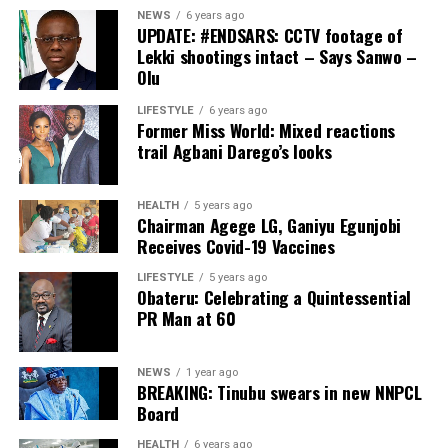
President, regardless of whether he authorised them.
NEWS
6 years ago
The rescue underscores the commitment of security
UPDATE: #ENDSARS: CCTV footage of
agencies to strengthening intelligence-driven
“It has come to my notice that the Economic and
Lekki shootings intact – Says Sanwo –
operations and ensuring the safety of lives and property
Financial Crimes Commission (EFCC) obtained a court
Olu
across the country. Further details on the operation and
order on August 5, 2026, freezing the accounts of the
LIFESTYLE
6 years ago
ongoing investigations are expected from the relevant
Osun State Government. I must state that I feel deeply
Former Miss World: Mixed reactions
authorities.
embarrassed not by the EFCC’s exercise of its mandate
trail Agbani Darego’s looks
backed by a court order, but by the timing of the
Post Views:
53
agency’s action.
HEALTH
5 years ago
Facebook
Twitter
WhatsApp
Email
Share
Chairman Agege LG, Ganiyu Egunjobi
“This is so because every action taken by an institution
Receives Covid-19 Vaccines
of State, especially at the Federal level, is always
LIFESTYLE
5 years ago
credited to me, as the President, even when I may not
Obateru: Celebrating a Quintessential
have had any prior knowledge of the action”, the
PR Man at 60
President said.
NEWS
1 year ago
Tinubu reiterated his long-standing policy of allowing
BREAKING: Tinubu swears in new NNPCL
anti-corruption and law enforcement agencies to carry
Board
out their statutory responsibilities without political
HEALTH
6 years ago