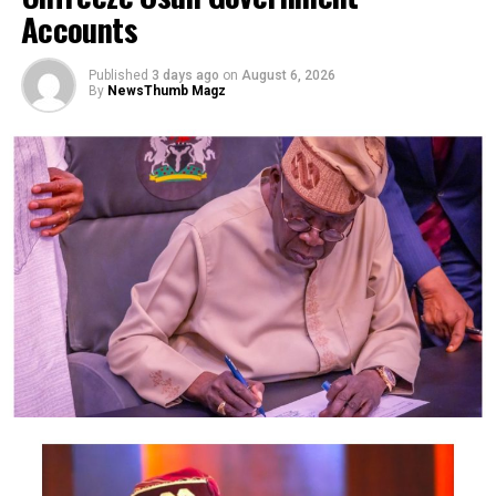
Accounts
Toronto.
Blockbets Casino No Deposit Bonus
The development was announced in a statement issued
Published
3 days ago
on
August 6, 2026
Post Views:
46
By
NewsThumb Magz
by Nigerians in Diaspora Commission, on X on Friday.
Facebook
Twitter
WhatsApp
Email
Share
According to the statement, members of the delegation
also include the Minister of Foreign Affairs, Bianca
RELATED TOPICS:
Odumegwu-Ojukwu; Minister of Industry, Trade and
Investment, Jumoke Oduwole; and Minister of Interior,
Olubunmi Tunji-Ojo.
Representatives of the Central Bank of Nigeria, Nigeria
Customs Service, Nigeria Immigration Service, Nigeria
Revenue Service, Nigeria Investment Promotion
Commission, Nigeria Export Promotion Council and the
National Information Technology Development Agency
are also expected to participate.
The statement said Canadian officials expected at the