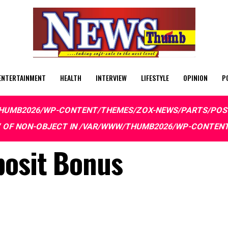
ENTERTAINMENT
HEALTH
INTERVIEW
LIFESTYLE
OPINION
P
HUMB2026/WP-CONTENT/THEMES/ZOX-NEWS/PARTS/POST
' OF NON-OBJECT IN
/VAR/WWW/THUMB2026/WP-CONTENT
posit Bonus