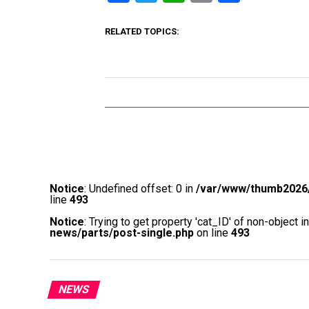
RELATED TOPICS:
Notice
: Undefined offset: 0 in
/var/www/thumb2026/
line
493
Notice
: Trying to get property 'cat_ID' of non-object i
news/parts/post-single.php
on line
493
NEWS