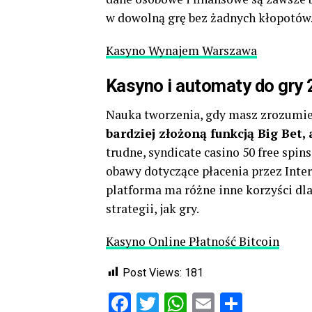
w dowolną grę bez żadnych kłopotów
Kasyno Wynajem Warszawa
Kasyno i automaty do gry 2
Nauka tworzenia, gdy masz zrozumi
bardziej złożoną funkcją Big Bet,
trudne, syndicate casino 50 free spin
obawy dotyczące płacenia przez Inte
platforma ma różne inne korzyści dla
strategii, jak gry.
Kasyno Online Płatność Bitcoin
Post Views:
181
Facebook
Twitter
WhatsApp
Email
Share