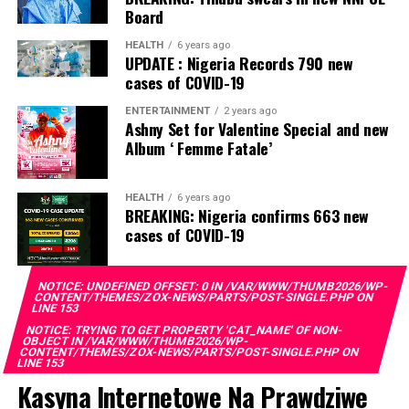
Board
of the forthcoming governorship poll.
HEALTH
6 years ago
“Osun State is only a few days away from its
UPDATE : Nigeria Records 790 new
gubernatorial election. Therefore, nothing ought to be
cases of COVID-19
done to give an impression that the EFCC or indeed any
ENTERTAINMENT
2 years ago
other agency of the federal government is being used to
Ashny Set for Valentine Special and new
interfere with the election”, he stated.
Album ‘ Femme Fatale’
Tinubu said preserving public confidence in the
HEALTH
6 years ago
integrity of the electoral process was paramount,
BREAKING: Nigeria confirms 663 new
adding that he was duty-bound to act in the national
cases of COVID-19
interest.
“Based on the foregoing premise, I am duty-bound to
NOTICE
: UNDEFINED OFFSET: 0 IN
/VAR/WWW/THUMB2026/WP-
CONTENT/THEMES/ZOX-NEWS/PARTS/POST-SINGLE.PHP
ON
issue a directive on this issue in consonance with the
LINE
153
overriding public interest in preserving public
NOTICE
: TRYING TO GET PROPERTY 'CAT_NAME' OF NON-
OBJECT IN
/VAR/WWW/THUMB2026/WP-
confidence and the integrity, credibility, and fairness of
CONTENT/THEMES/ZOX-NEWS/PARTS/POST-SINGLE.PHP
ON
LINE
153
our democratic process”, he said.
Kasyna Internetowe Na Prawdziwe