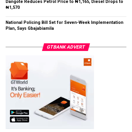
agencies must be allowed to discharge their statutory
Dangote Reduces Petrol Price to ₦1,165, Diesel Drops to
responsibilities independently, professionally, without
₦1,570
fear or favour, or political interference.
National Policing Bill Set for Seven-Week Implementation
“I have therefore deliberately refrained from directing
Plan, Says Gbajabiamila
or interfering in the operational activities of the EFCC
or any other investigative or prosecutorial agency
GTBANK ADVERT
because I firmly believe that strong democratic
institutions, operating within the confines of the law,
are indispensable to democratic good governance and
the rule of law”, he said.
The President maintained that institutions established
by law should be allowed to exercise their powers
independently and without requiring presidential
approval for routine operational decisions.
However, he said the circumstances surrounding the
EFCC’s action required presidential intervention
because of the proximity of the Osun governorship