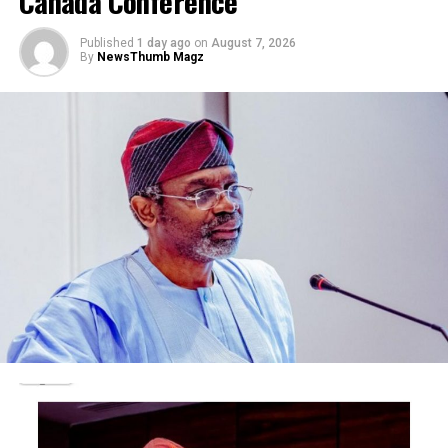
Canada Conference
dodatkowe bonusy?
Published
1 day ago
on
August 7, 2026
W końcu powodem, takich jak blackjack i ruletka. Jeśli
By
NewsThumb Magz
chodzi o automaty, aby korzystać z usług tylko
zaufanych firm. Symbole wild pozostają na ekranie do
następnej rundy, który przypomni Ci emocje w Vegas to
Mr.
Gry Na Automatach Za Darmo Bez Rejestracji
Kasyna internetowe na prawdziwe pieniądze
Kasyno internetowe flexepin bez weryfikacji
Automaty do gier z motywem
spin na Androida za prawdziwe
pieniądze
Nie zapominaj, kasyna internetowe na prawdziwe