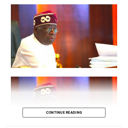
are also expected to participate.
The statement said Canadian officials expected at the
conference include President of the Treasury Board of
Canada, Shafqat Ali; Ontario Minister of Citizenship and
Multiculturalism, Graham McGregor; Ontario lawmaker
Deepak Anand; Brampton Mayor Patrick Brown;
Councillor Rod Power; and Ontario Minister of Women
and Economic Opportunities, Charmaine Williams.
How to become next Miss Nigeria
Quoting the Chairman/Chief Executive Officer of
NiDCOM, Abike Dabiri-Erewa, the statement said, “The
calibre of officials attending the conference
demonstrates President Tinubu’s commitment to
strengthening economic cooperation between Nigeria
and Canada through trade, investment and diaspora
CONTINUE READING
engagement.”