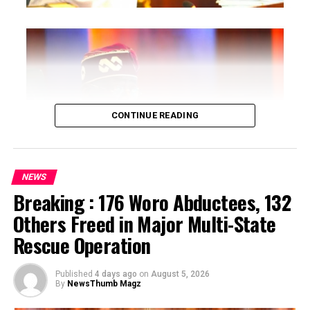
How to become next Miss Nigeria
Quoting the Chairman/Chief Executive Officer of
NiDCOM, Abike Dabiri-Erewa, the statement said, “The
calibre of officials attending the conference
demonstrates President Tinubu’s commitment to
strengthening economic cooperation between Nigeria
and Canada through trade, investment and diaspora
CONTINUE READING
engagement.”
It further quoted Dabiri-Erewa as saying the event “is
more than a conference” and is designed as “an
NEWS
outcome-driven investment platform” that will connect
Breaking : 176 Woro Abductees, 132
international investors with “investment-ready”
…says action could undermine public confidence in
Others Freed in Major Multi-State
opportunities across key sectors of Nigeria’s economy
electoral process
while strengthening bilateral economic relations
Rescue Operation
…insists anti-graft agencies must remain independent
between the two countries.
but avoid actions suggesting political interference
Published
4 days ago
on
August 5, 2026
According to the statement, the conference is being
By
NewsThumb Magz
President Bola Ahmed Tinubu on Thursday directed the
organised by NiDCOM in collaboration with the Nigerian