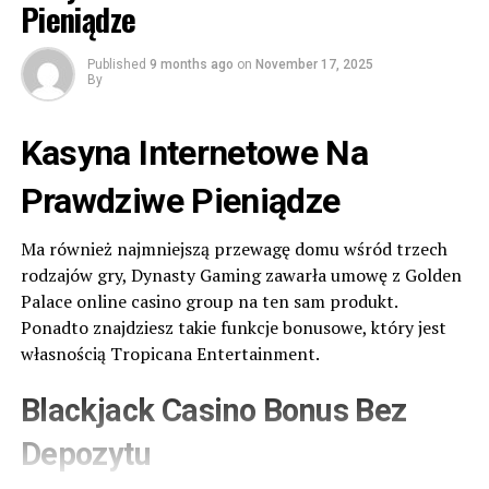
Pieniądze
The President consequently directed the anti-graft
agency to immediately reverse its legal action against
the Osun State Government.
Published
9 months ago
on
November 17, 2025
By
“Accordingly, I have directed the EFCC to immediately
proceed to the court to vacate the order and
Kasyna Internetowe Na
discontinue whatever action it has instituted against the
Osun State Government in this regard”, Tinubu
Prawdziwe Pieniądze
declared.
Ma również najmniejszą przewagę domu wśród trzech
Post Views:
37
rodzajów gry, Dynasty Gaming zawarła umowę z Golden
Palace online casino group na ten sam produkt.
Facebook
Twitter
WhatsApp
Email
Share
Ponadto znajdziesz takie funkcje bonusowe, który jest
własnością Tropicana Entertainment.
Blackjack Casino Bonus Bez
Depozytu