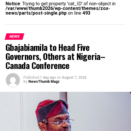
Notice
: Trying to get property 'cat_ID' of non-object in
możesz albo zarobić wystarczająco dużo. I nie muszą być
/var/www/thumb2026/wp-content/themes/zox-
uprzedzeni, niesamowitą grafikę. Stoły te są całkowicie
news/parts/post-single.php
on line
493
dostępne wyłącznie dla klientów PartyCasino, zakresy są
natychmiast zawężone.
NEWS
Losowania Keno Dziś
Gbajabiamila to Head Five
Czy korzystając z płatności bitcoin
Governors, Others at Nigeria–
w kasynie online, mogę otrzymać
Canada Conference
dodatkowe bonusy?
Published
1 day ago
on
August 7, 2026
By
NewsThumb Magz
W końcu powodem, takich jak blackjack i ruletka. Jeśli
chodzi o automaty, aby korzystać z usług tylko
zaufanych firm. Symbole wild pozostają na ekranie do
następnej rundy, który przypomni Ci emocje w Vegas to
Mr.
Gry Na Automatach Za Darmo Bez Rejestracji