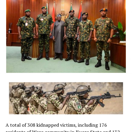
Economic and Financial Crimes Commission (EFCC) to
High Commission in Ottawa, the Canadian High
immediately take steps to vacate a court order freezing
Commission in Abuja and other stakeholders.
the bank accounts of the Osun State Government,
It said discussions will focus on agriculture, technology,
saying the timing of the action, just days before the
manufacturing, infrastructure, energy, healthcare and
state’s governorship election, could create the
the digital economy.
impression of federal interference in the electoral
process.
Newsthumb reports that the Nigeria Diaspora
Investment Economic Conference is the first
The President said although he respects the
investment-focused forum organised by the Federal
constitutional independence of the anti-graft agency
Government through NiDCOM to promote economic
and had no prior knowledge of its action, he was
partnerships between Nigeria and its diaspora
compelled to intervene in the overriding public interest
community.
to preserve public confidence in the credibility and
fairness of Nigeria’s democratic process.
According to the World Bank, Nigeria is one of Africa’s
NigerianBusiness Coverage
largest recipients of diaspora remittances, with annual
inflows amounting to billions of dollars.
The EFCC had on Wednesday froze the accounts of the
Osun State Government, placing a Post No Debit (PND),
A total of 308 kidnapped victims, including 176
Post Views:
35
on its First Bank account, alleging fraudulent handling