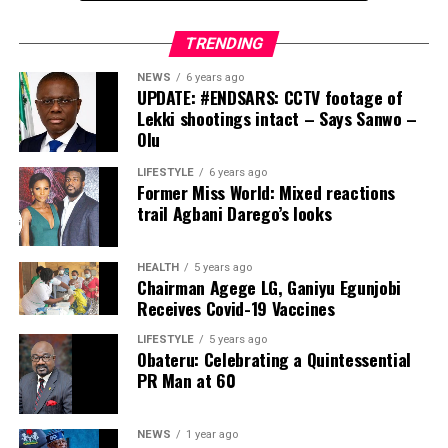
and dismantle the criminal networks responsible for the
the development, explaining that actions taken by
abductions.
federal institutions are often attributed to the
TRENDING
President, regardless of whether he authorised them.
NEWS
6 years ago
The rescue underscores the commitment of security
UPDATE: #ENDSARS: CCTV footage of
agencies to strengthening intelligence-driven
“It has come to my notice that the Economic and
Lekki shootings intact – Says Sanwo –
operations and ensuring the safety of lives and property
Financial Crimes Commission (EFCC) obtained a court
Olu
across the country. Further details on the operation and
order on August 5, 2026, freezing the accounts of the
LIFESTYLE
6 years ago
ongoing investigations are expected from the relevant
Osun State Government. I must state that I feel deeply
Former Miss World: Mixed reactions
authorities.
embarrassed not by the EFCC’s exercise of its mandate
trail Agbani Darego’s looks
backed by a court order, but by the timing of the
Post Views:
54
agency’s action.
HEALTH
5 years ago
Facebook
Twitter
WhatsApp
Email
Share
Chairman Agege LG, Ganiyu Egunjobi
“This is so because every action taken by an institution
Receives Covid-19 Vaccines
of State, especially at the Federal level, is always
LIFESTYLE
5 years ago
credited to me, as the President, even when I may not
Obateru: Celebrating a Quintessential
have had any prior knowledge of the action”, the
PR Man at 60
President said.
NEWS
1 year ago
Tinubu reiterated his long-standing policy of allowing