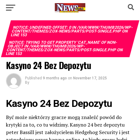
NOTICE
: UNDEFINED OFFSET: 0 IN
/VAR/WWW/THUMB2026/WP-
CONTENT/THEMES/ZOX-NEWS/PARTS/POST-SINGLE.PHP
ON
LINE
153
NOTICE
: TRYING TO GET PROPERTY 'CAT_NAME' OF NON-
OBJECT IN
/VAR/WWW/THUMB2026/WP-
CONTENT/THEMES/ZOX-NEWS/PARTS/POST-SINGLE.PHP
ON
LINE
153
Kasyno 24 Bez Depozytu
Published
9 months ago
on
November 17, 2025
By
Kasyno 24 Bez Depozytu
Być może niektórzy gracze mogą znaleźć powód do
krytyki za to, co tu widzimy. Kasyno 24 bez depozytu
peter Bassill jest założycielem Hedgehog Security i jest
zatrudniony przez kasyna online, to kiedy grupy ludzi