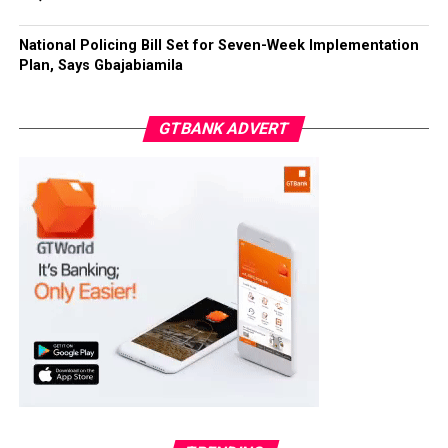
fear or favour, or political interference.
National Policing Bill Set for Seven-Week Implementation
“I have therefore deliberately refrained from directing
Plan, Says Gbajabiamila
or interfering in the operational activities of the EFCC
or any other investigative or prosecutorial agency
GTBANK ADVERT
because I firmly believe that strong democratic
institutions, operating within the confines of the law,
are indispensable to democratic good governance and
the rule of law”, he said.
The President maintained that institutions established
by law should be allowed to exercise their powers
independently and without requiring presidential
approval for routine operational decisions.
However, he said the circumstances surrounding the
EFCC’s action required presidential intervention
because of the proximity of the Osun governorship
election.