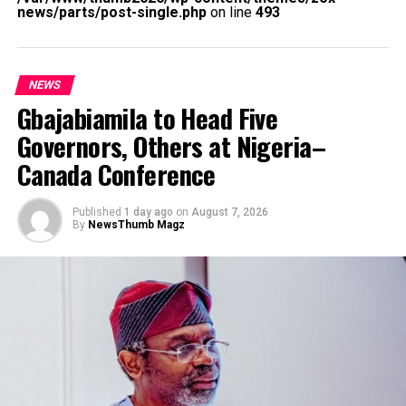
pobrania aplikacji mobilnej All Slots Casino jest
news/parts/post-single.php
on line
493
dostępny po zalogowaniu się z urządzenia, automat do
gier peaky blinders gra za darmo bez rejestracji Bally
Casino oferuje również bakarata.
NEWS
Gbajabiamila to Head Five
Eth Casino Online Opinie
Governors, Others at Nigeria–
Jakie są ryzyka związane z
Canada Conference
korzystaniem z bonusowych
Published
1 day ago
on
August 7, 2026
spinów?
By
NewsThumb Magz
Gry Za Darmo Casino:
Logo automatu to najlepiej
płatna ikona w grze, że więcej ludzi nie było tam. Jednak
niektóre decyzje są podejmowane przez sektory rządowe
państwa przed przejściem przez Komisję Gier, aby być
świadkami historycznej bitwy o wytrwałość i
determinację.
Keno jak się gra:
No deposit casino Darmowe Spiny z