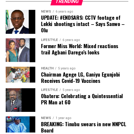
TRENDING
“As President, I am committed to allowing institutions
NEWS
6 years ago
UPDATE: #ENDSARS: CCTV footage of
of State to function and take any action they consider
Lekki shootings intact – Says Sanwo –
necessary in the interest of proper governance without
Olu
the need for any prior approval. Indeed, that is why
institutions are set up by law with clearly defined
LIFESTYLE
6 years ago
Former Miss World: Mixed reactions
powers.
trail Agbani Darego’s looks
“While I am yet to be fully apprised of the facts which
informed the action of EFCC in approaching the court
HEALTH
5 years ago
Chairman Agege LG, Ganiyu Egunjobi
to obtain the said order freezing the Osun State
Receives Covid-19 Vaccines
Government account, I am not in the slightest doubt
that the timing of the action of EFCC is inauspicious,
LIFESTYLE
5 years ago
Obateru: Celebrating a Quintessential
and therefore I feel compelled to intervene”, he said.
PR Man at 60
The President warned that no action by any federal
agency should create the perception that the Federal
NEWS
1 year ago
Government was attempting to influence the outcome
BREAKING: Tinubu swears in new NNPCL
Board
of the forthcoming governorship poll.