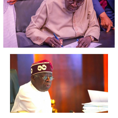
Investment, Jumoke Oduwole; and Minister of Interior,
Olubunmi Tunji-Ojo.
RELATED TOPICS:
Representatives of the Central Bank of Nigeria, Nigeria
Customs Service, Nigeria Immigration Service, Nigeria
Revenue Service, Nigeria Investment Promotion
Commission, Nigeria Export Promotion Council and the
National Information Technology Development Agency
are also expected to participate.
The statement said Canadian officials expected at the
conference include President of the Treasury Board of
Canada, Shafqat Ali; Ontario Minister of Citizenship and
Multiculturalism, Graham McGregor; Ontario lawmaker
Deepak Anand; Brampton Mayor Patrick Brown;
Councillor Rod Power; and Ontario Minister of Women
and Economic Opportunities, Charmaine Williams.
How to become next Miss Nigeria