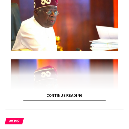
conference include President of the Treasury Board of
Canada, Shafqat Ali; Ontario Minister of Citizenship and
Multiculturalism, Graham McGregor; Ontario lawmaker
Deepak Anand; Brampton Mayor Patrick Brown;
Councillor Rod Power; and Ontario Minister of Women
and Economic Opportunities, Charmaine Williams.
How to become next Miss Nigeria
Quoting the Chairman/Chief Executive Officer of
NiDCOM, Abike Dabiri-Erewa, the statement said, “The
calibre of officials attending the conference
demonstrates President Tinubu’s commitment to
strengthening economic cooperation between Nigeria
and Canada through trade, investment and diaspora
CONTINUE READING
engagement.”
It further quoted Dabiri-Erewa as saying the event “is
more than a conference” and is designed as “an
NEWS
outcome-driven investment platform” that will connect