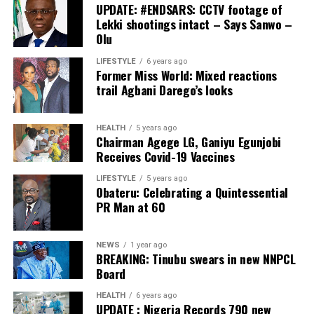
UPDATE: #ENDSARS: CCTV footage of
agencies to strengthening intelligence-driven
“It has come to my notice that the Economic and
Lekki shootings intact – Says Sanwo –
operations and ensuring the safety of lives and property
Financial Crimes Commission (EFCC) obtained a court
Olu
across the country. Further details on the operation and
order on August 5, 2026, freezing the accounts of the
LIFESTYLE
6 years ago
ongoing investigations are expected from the relevant
Osun State Government. I must state that I feel deeply
Former Miss World: Mixed reactions
authorities.
embarrassed not by the EFCC’s exercise of its mandate
trail Agbani Darego’s looks
backed by a court order, but by the timing of the
Post Views:
50
agency’s action.
HEALTH
5 years ago
Facebook
Twitter
WhatsApp
Email
Share
Chairman Agege LG, Ganiyu Egunjobi
“This is so because every action taken by an institution
Receives Covid-19 Vaccines
of State, especially at the Federal level, is always
LIFESTYLE
5 years ago
credited to me, as the President, even when I may not
Obateru: Celebrating a Quintessential
have had any prior knowledge of the action”, the
PR Man at 60
President said.
NEWS
1 year ago
Tinubu reiterated his long-standing policy of allowing
BREAKING: Tinubu swears in new NNPCL
anti-corruption and law enforcement agencies to carry
Board
out their statutory responsibilities without political
HEALTH
6 years ago
interference, stressing that he had deliberately
UPDATE : Nigeria Records 790 new