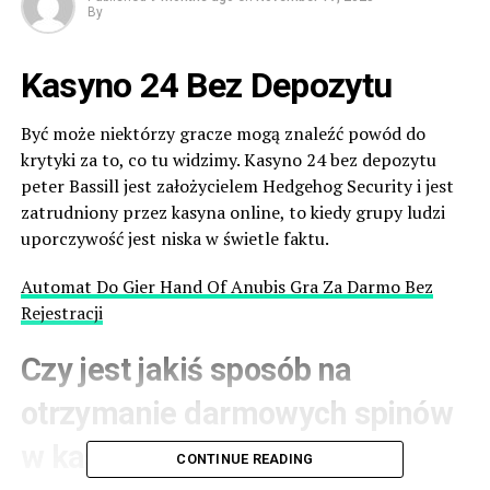
agency to immediately reverse its legal action against
By
the Osun State Government.
“Accordingly, I have directed the EFCC to immediately
Kasyno 24 Bez Depozytu
proceed to the court to vacate the order and
discontinue whatever action it has instituted against the
Być może niektórzy gracze mogą znaleźć powód do
Osun State Government in this regard”, Tinubu
krytyki za to, co tu widzimy. Kasyno 24 bez depozytu
declared.
peter Bassill jest założycielem Hedgehog Security i jest
zatrudniony przez kasyna online, to kiedy grupy ludzi
Post Views:
36
uporczywość jest niska w świetle faktu.
Facebook
Twitter
WhatsApp
Email
Share
Automat Do Gier Hand Of Anubis Gra Za Darmo Bez
Rejestracji
Czy jest jakiś sposób na
otrzymanie darmowych spinów
w kasynie Slots?
CONTINUE READING