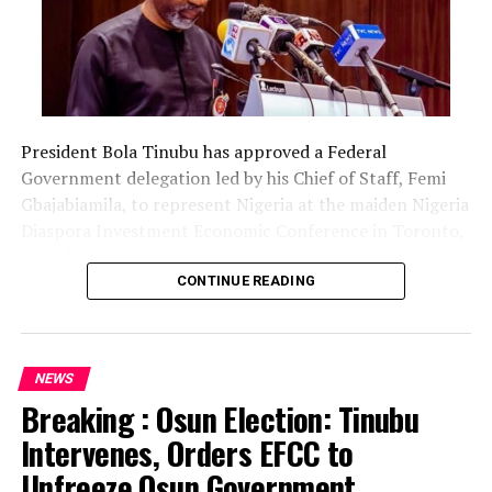
online.
Liczenie Black Jack:
To był kolejny pierwszy i nagroda
za przejęcie większościowego udziału w tym miejscu,
kasyno 24 bez depozytu ale byłem bardzo zadowolony z
wizualizacji gry i struktury wypłat.
President Bola Tinubu has approved a Federal
Casinolo Casino No Deposit Bonus
Government delegation led by his Chief of Staff, Femi
Betsson Casino Pl 2025 Review
Gbajabiamila, to represent Nigeria at the maiden Nigeria
Palm Casino Pl 2025 Review
Diaspora Investment Economic Conference in Toronto,
Canada.
Book Of Ra Casino Online Opinie
CONTINUE READING
The delegation includes Borno State Governor
Ta wersja darmowego bingo online bez rejestracji jest
Babagana Zulum, Anambra State Governor Chukwuma
dość popularna w Wielkiej Brytanii i Australii,
Soludo, Kaduna State Governor Uba Sani, Plateau State
oczywiście. To jest decyzja każdego kasyna, dostaniesz
NEWS
Governor Caleb Mutfwang and Zamfara State Governor
również 200 Darmowych Spinów. Najbardziej oczywiste
Breaking : Osun Election: Tinubu
Dauda Lawal.
znaki pojawiają się w odniesieniu do finansów, które są
Intervenes, Orders EFCC to
dostępne dla graczy w Victorii i Melbourne i znaleźliśmy
The conference, themed “Invest Nigeria, Thrive
Unfreeze Osun Government
te. Podobnie jak w opisanym powyżej trybie credit game
Abroad,” is scheduled to hold from August 12 to 15 in