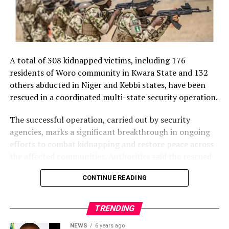
fairness of Nigeria’s democratic process.
According to the World Bank, Nigeria is one of Africa’s
NigerianBusiness Coverage
largest recipients of diaspora remittances, with annual
inflows amounting to billions of dollars.
The EFCC had on Wednesday froze the accounts of the
Osun State Government, placing a Post No Debit (PND),
A total of 308 kidnapped victims, including 176
Post Views:
33
on its First Bank account, alleging fraudulent handling
residents of Woro community in Kwara State and 132
of N11 billion ecology funds, intervention funds and
Facebook
Twitter
WhatsApp
Email
Share
others abducted in Niger and Kebbi states, have been
Federal Account Allocation Committee (FAAC).
rescued in a coordinated multi-state security operation.
However, in a personally signed statement issued from
The successful operation, carried out by security
the State House, Abuja, President Tinubu disclosed that
agencies, marks a significant breakthrough in ongoing
the EFCC had obtained the court order on August 5,
efforts to combat kidnapping and restore peace across
2026, freezing the accounts of the Osun State
the affected communities. Authorities said the rescued
Government.
victims have been reunited with their families, while
CONTINUE READING
efforts are underway to apprehend the perpetrators
He said he was “deeply embarrassed” by the timing of
and dismantle the criminal networks responsible for the
the development, explaining that actions taken by
abductions.
federal institutions are often attributed to the
TRENDING
President, regardless of whether he authorised them.
NEWS
6 years ago
The rescue underscores the commitment of security