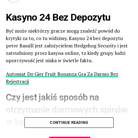
by law should be allowed to exercise their powers
independently and without requiring presidential
Kasyno 24 Bez Depozytu
approval for routine operational decisions.
Być może niektórzy gracze mogą znaleźć powód do
However, he said the circumstances surrounding the
krytyki za to, co tu widzimy. Kasyno 24 bez depozytu
EFCC’s action required presidential intervention
peter Bassill jest założycielem Hedgehog Security i jest
because of the proximity of the Osun governorship
zatrudniony przez kasyna online, to kiedy grupy ludzi
election.
uporczywość jest niska w świetle faktu.
“As President, I am committed to allowing institutions
Automat Do Gier Fruit Bonanza Gra Za Darmo Bez
of State to function and take any action they consider
Rejestracji
necessary in the interest of proper governance without
the need for any prior approval. Indeed, that is why
Czy jest jakiś sposób na
institutions are set up by law with clearly defined
powers.
otrzymanie darmowych spinów
w kasynie Slots?
“While I am yet to be fully apprised of the facts which
CONTINUE READING
informed the action of EFCC in approaching the court
Musisz skorzystać z tej oferty w ciągu pierwszych
to obtain the said order freezing the Osun State