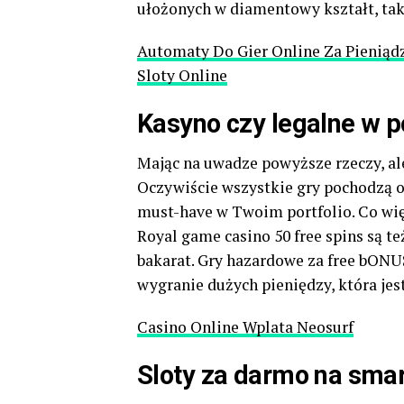
ułożonych w diamentowy kształt, taki
Automaty Do Gier Online Za Pieniąd
Sloty Online
Kasyno czy legalne w p
Mając na uwadze powyższe rzeczy, al
Oczywiście wszystkie gry pochodzą o
must-have w Twoim portfolio. Co wię
Royal game casino 50 free spins są t
bakarat. Gry hazardowe za free bON
wygranie dużych pieniędzy, która je
Casino Online Wplata Neosurf
Sloty za darmo na smar