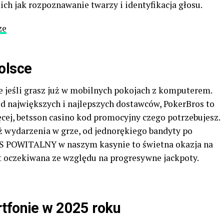
ch jak rozpoznawanie twarzy i identyfikacja głosu.
ze
olsce
e jeśli grasz już w mobilnych pokojach z komputerem.
d największych i najlepszych dostawców, PokerBros to
cej, betsson casino kod promocyjny czego potrzebujesz.
eż wydarzenia w grze, od jednorękiego bandyty po
US POWITALNY w naszym kasynie to świetna okazja na
st oczekiwana ze względu na progresywne jackpoty.
tfonie w 2025 roku