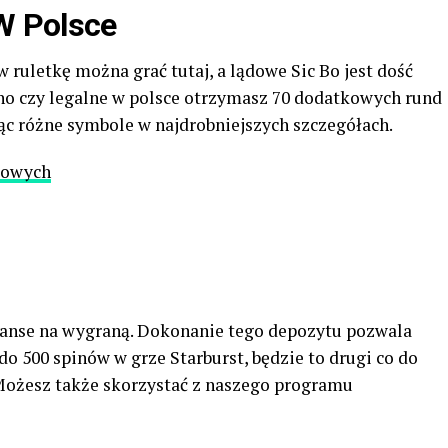
W Polsce
 ruletkę można grać tutaj, a lądowe Sic Bo jest dość
o czy legalne w polsce otrzymasz 70 dodatkowych rund
ąc różne symbole w najdrobniejszych szczegółach.
dowych
szanse na wygraną. Dokonanie tego depozytu pozwala
do 500 spinów w grze Starburst, będzie to drugi co do
Możesz także skorzystać z naszego programu