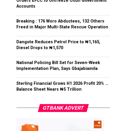
Orders EFCC to Unfreeze Osun Government
Accounts
Breaking : 176 Woro Abductees, 132 Others
Freed in Major Multi-State Rescue Operation
Dangote Reduces Petrol Price to ₦1,165,
Diesel Drops to ₦1,570
National Policing Bill Set for Seven-Week
Implementation Plan, Says Gbajabiamila
Sterling Financial Grows H1 2026 Profit 20% …
Balance Sheet Nears ₦5 Trillion
GTBANK ADVERT