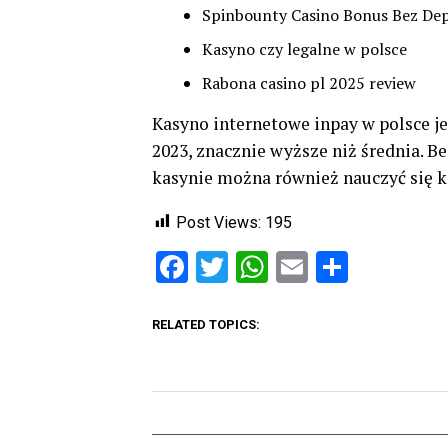
Spinbounty Casino Bonus Bez De
Kasyno czy legalne w polsce
Rabona casino pl 2025 review
Kasyno internetowe inpay w polsce jeś
2023, znacznie wyższe niż średnia. B
kasynie można również nauczyć się k
Post Views:
195
Facebook
Twitter
WhatsApp
Email
Share
RELATED TOPICS: