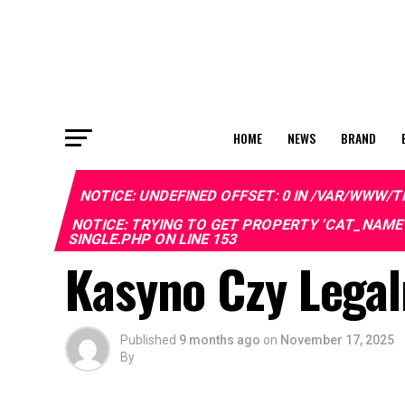
HOME
NEWS
BRAND
NOTICE
: UNDEFINED OFFSET: 0 IN
/VAR/WWW/T
NOTICE
: TRYING TO GET PROPERTY 'CAT_NAME
SINGLE.PHP
ON LINE
153
Kasyno Czy Legal
Published
9 months ago
on
November 17, 2025
By