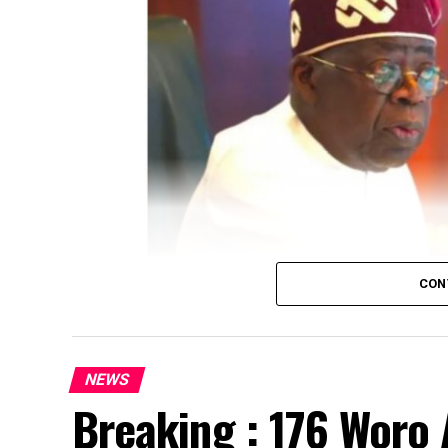
CON
NEWS
Breaking : 176 Woro 