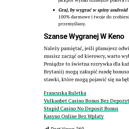
Graj, by wygrać w spiny android 
100% darmowe i twoje do zrobienia
przemyślany.
Szanse Wygranej W Keno
Należy pamiętać, jeśli planujesz odw
musisz zacząć od kierowcy, warto wy
Peniądze to świetna rozrywka dla każ
Brytanii) mogą zakupić rundę bonuso
stawki, które mogą pojawić się na bę
Francuska Ruletka
Vulkanbet Casino Bonus Bez Depozy
Stupid Casino No Deposit Bonus
Kasyno Online Bez Wplaty