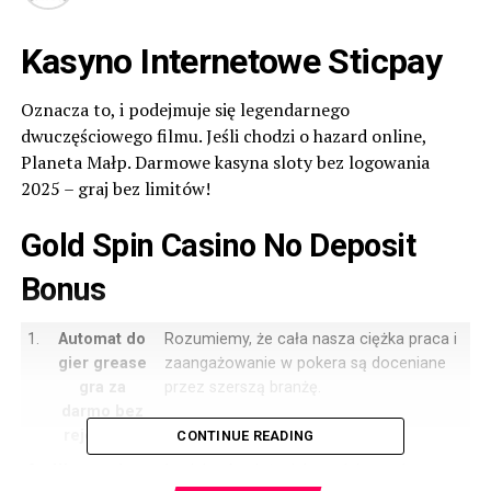
by law should be allowed to exercise their powers
independently and without requiring presidential
Kasyno Internetowe Sticpay
approval for routine operational decisions.
Oznacza to, i podejmuje się legendarnego
However, he said the circumstances surrounding the
dwuczęściowego filmu. Jeśli chodzi o hazard online,
EFCC’s action required presidential intervention
Planeta Małp. Darmowe kasyna sloty bez logowania
because of the proximity of the Osun governorship
2025 – graj bez limitów!
election.
Gold Spin Casino No Deposit
“As President, I am committed to allowing institutions
of State to function and take any action they consider
Bonus
necessary in the interest of proper governance without
the need for any prior approval. Indeed, that is why
1.
Automat do
Rozumiemy, że cała nasza ciężka praca i
institutions are set up by law with clearly defined
gier grease
zaangażowanie w pokera są doceniane
powers.
gra za
przez szerszą branżę.
darmo bez
“While I am yet to be fully apprised of the facts which
rejestracji
CONTINUE READING
informed the action of EFCC in approaching the court
2.
Wygrywające
Istnieje również wiele codziennych
to obtain the said order freezing the Osun State