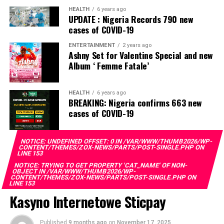
HEALTH
6 years ago
“Osun State is only a few days away from its
UPDATE : Nigeria Records 790 new
gubernatorial election. Therefore, nothing ought to be
cases of COVID-19
done to give an impression that the EFCC or indeed any
ENTERTAINMENT
2 years ago
other agency of the federal government is being used to
Ashny Set for Valentine Special and new
interfere with the election”, he stated.
Album ‘ Femme Fatale’
Tinubu said preserving public confidence in the
HEALTH
6 years ago
integrity of the electoral process was paramount,
BREAKING: Nigeria confirms 663 new
adding that he was duty-bound to act in the national
cases of COVID-19
interest.
“Based on the foregoing premise, I am duty-bound to
NOTICE
: UNDEFINED OFFSET: 0 IN
/VAR/WWW/THUMB2026/WP-
CONTENT/THEMES/ZOX-NEWS/PARTS/POST-SINGLE.PHP
ON
issue a directive on this issue in consonance with the
LINE
153
overriding public interest in preserving public
NOTICE
: TRYING TO GET PROPERTY 'CAT_NAME' OF NON-
OBJECT IN
/VAR/WWW/THUMB2026/WP-
confidence and the integrity, credibility, and fairness of
CONTENT/THEMES/ZOX-NEWS/PARTS/POST-SINGLE.PHP
ON
LINE
153
our democratic process”, he said.
Kasyno Internetowe Sticpay
The President consequently directed the anti-graft
Published
9 months ago
on
November 17, 2025