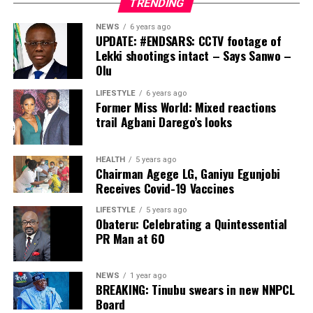
TRENDING
“As President, I am committed to allowing institutions
NEWS
6 years ago
UPDATE: #ENDSARS: CCTV footage of
of State to function and take any action they consider
Lekki shootings intact – Says Sanwo –
necessary in the interest of proper governance without
Olu
the need for any prior approval. Indeed, that is why
institutions are set up by law with clearly defined
LIFESTYLE
6 years ago
Former Miss World: Mixed reactions
powers.
trail Agbani Darego’s looks
“While I am yet to be fully apprised of the facts which
informed the action of EFCC in approaching the court
HEALTH
5 years ago
Chairman Agege LG, Ganiyu Egunjobi
to obtain the said order freezing the Osun State
Receives Covid-19 Vaccines
Government account, I am not in the slightest doubt
that the timing of the action of EFCC is inauspicious,
LIFESTYLE
5 years ago
Obateru: Celebrating a Quintessential
and therefore I feel compelled to intervene”, he said.
PR Man at 60
The President warned that no action by any federal
agency should create the perception that the Federal
NEWS
1 year ago
Government was attempting to influence the outcome
BREAKING: Tinubu swears in new NNPCL
Board
of the forthcoming governorship poll.