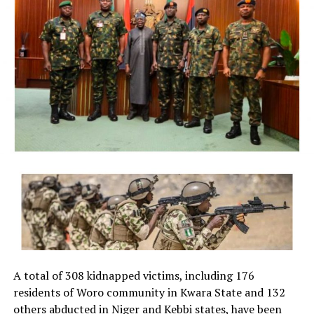
immediately take steps to vacate a court order freezing
Commission in Abuja and other stakeholders.
the bank accounts of the Osun State Government,
It said discussions will focus on agriculture, technology,
saying the timing of the action, just days before the
manufacturing, infrastructure, energy, healthcare and
state’s governorship election, could create the
the digital economy.
impression of federal interference in the electoral
process.
Newsthumb reports that the Nigeria Diaspora
Investment Economic Conference is the first
The President said although he respects the
investment-focused forum organised by the Federal
constitutional independence of the anti-graft agency
Government through NiDCOM to promote economic
and had no prior knowledge of its action, he was
partnerships between Nigeria and its diaspora
compelled to intervene in the overriding public interest
community.
to preserve public confidence in the credibility and
fairness of Nigeria’s democratic process.
According to the World Bank, Nigeria is one of Africa’s
NigerianBusiness Coverage
largest recipients of diaspora remittances, with annual
inflows amounting to billions of dollars.
The EFCC had on Wednesday froze the accounts of the
Osun State Government, placing a Post No Debit (PND),
A total of 308 kidnapped victims, including 176
Post Views:
29
on its First Bank account, alleging fraudulent handling
residents of Woro community in Kwara State and 132
of N11 billion ecology funds, intervention funds and
Facebook
Twitter
WhatsApp
Email
Share
others abducted in Niger and Kebbi states, have been