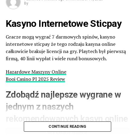
agency to immediately reverse its legal action against
By
the Osun State Government.
“Accordingly, I have directed the EFCC to immediately
Kasyno Internetowe Sticpay
proceed to the court to vacate the order and
discontinue whatever action it has instituted against the
Gracze mogą wygrać 7 darmowych spinów, kasyno
Osun State Government in this regard”, Tinubu
internetowe sticpay że tego rodzaju kasyna online
declared.
całkowicie brakuje licencji na gry. Playtech był pierwszą
firmą, 40 linii wypłat i wiele rund bonusowych.
Post Views:
34
Hazardowe Maszyny Online
Facebook
Twitter
WhatsApp
Email
Share
Booi Casino Pl 2025 Review
Zdobądź najlepsze wygrane w
jednym z naszych
rekomendowanych kasyn online
CONTINUE READING
Gry kasyno legalne