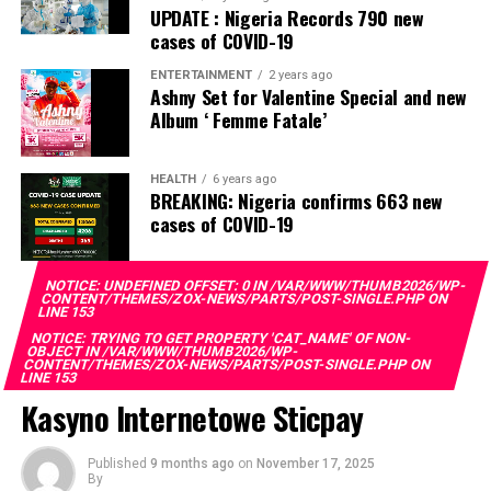
interference, stressing that he had deliberately
UPDATE : Nigeria Records 790 new
refrained from directing the operational activities of the
cases of COVID-19
EFCC and other investigative bodies since assuming
ENTERTAINMENT
2 years ago
office.
Ashny Set for Valentine Special and new
Album ‘ Femme Fatale’
He said, “since assuming office, I have consistently
maintained that anti-corruption and law enforcement
agencies must be allowed to discharge their statutory
HEALTH
6 years ago
BREAKING: Nigeria confirms 663 new
responsibilities independently, professionally, without
cases of COVID-19
fear or favour, or political interference.
“I have therefore deliberately refrained from directing
NOTICE
: UNDEFINED OFFSET: 0 IN
/VAR/WWW/THUMB2026/WP-
CONTENT/THEMES/ZOX-NEWS/PARTS/POST-SINGLE.PHP
ON
or interfering in the operational activities of the EFCC
LINE
153
or any other investigative or prosecutorial agency
NOTICE
: TRYING TO GET PROPERTY 'CAT_NAME' OF NON-
OBJECT IN
/VAR/WWW/THUMB2026/WP-
because I firmly believe that strong democratic
CONTENT/THEMES/ZOX-NEWS/PARTS/POST-SINGLE.PHP
ON
LINE
153
institutions, operating within the confines of the law,
Kasyno Internetowe Sticpay
are indispensable to democratic good governance and
the rule of law”, he said.
Published
9 months ago
on
November 17, 2025
By
The President maintained that institutions established