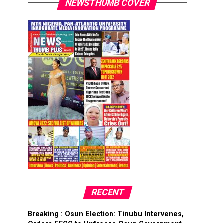
NEWSTHUMB COVER
RECENT
Breaking : Osun Election: Tinubu Intervenes,