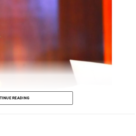
TINUE READING