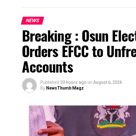
NEWS
Breaking : Osun Elec
Orders EFCC to Unfr
Accounts
Published
20 hours ago
on
August 6, 2026
By
NewsThumb Magz