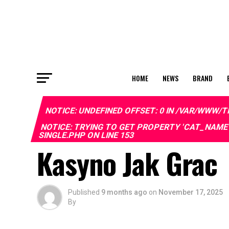
HOME
NEWS
BRAND
NOTICE
: UNDEFINED OFFSET: 0 IN
/VAR/WWW/T
NOTICE
: TRYING TO GET PROPERTY 'CAT_NAME
SINGLE.PHP
ON LINE
153
Kasyno Jak Grac
Published
9 months ago
on
November 17, 2025
By