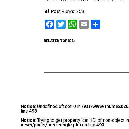
Post Views:
259
Facebook
Twitter
WhatsApp
Email
Share
RELATED TOPICS:
Notice
: Undefined offset: 0 in
/var/www/thumb2026/
line
493
Notice
: Trying to get property 'cat_ID' of non-object i
news/parts/post-single.php
on line
493