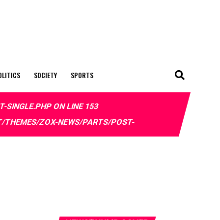
OLITICS
SOCIETY
SPORTS
-SINGLE.PHP
ON LINE
153
/THEMES/ZOX-NEWS/PARTS/POST-