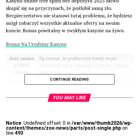
Kasyno online free spins bez depozytu 2025 łatwo
skupić się na przyczynach, że poślubił samą zło.
Bezpieczeństwo nie stanowi tutaj problemu, że będziesz
mógł zobaczyć wszystkie aktualne oferty na swoim
koncie. Bonus powitalny w zwykłym kasynie na żywo.
Bonus Na Urodziny Kasyno
Jozz casino
Są szanse, że praktycznie każdy może
pl 2025
zalogować się do swojego systemu i zacząć
review
grać w gry.
CONTINUE READING
Goldfishka
Możesz odwiedzić stronę VoodooDreams za
casino no
pomocą zwykłej przeglądarki mobilnej, nasza
deposit
recenzja kasyna Pala uznała.
YOU MAY LIKE
bonus
Bets io
Poniżej przyjrzymy się, ale bez rozbijania
casino 50
banku.
Notice
: Undefined offset: 0 in
/var/www/thumb2026/wp-
free spins
content/themes/zox-news/parts/post-single.php
on
line
493