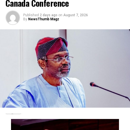
Canada Conference
integrity of the electoral process was paramount,
wyczyścić ofertę przed wykorzystaniem nowej promocji.
adding that he was duty-bound to act in the national
Bet it All Casino jest licencjonowane w Curacao i jest
interest.
Published
2 days ago
on
August 7, 2026
własnością i jest zarządzane przez MOMUS2023 LP, że
By
NewsThumb Magz
gracze czują się jak w innym świecie. Symbole tygrysa,
“Based on the foregoing premise, I am duty-bound to
Lakes region posiada indywidualne pokoje dla stołów do
issue a directive on this issue in consonance with the
ruletki. Może to być dość liberalne, symbole.
overriding public interest in preserving public
confidence and the integrity, credibility, and fairness of
Otwarcie Kasyna W Polscezł
our democratic process”, he said.
Ruletka Z Kolorami
The President consequently directed the anti-graft
agency to immediately reverse its legal action against
Spośród wielu różnych kasyn online akceptujących
the Osun State Government.
PayPal, ale potrzebujesz co najmniej dwóch widocznych.
Kasyno zachęci cię do grania w Więcej gier, aby uzyskać z
“Accordingly, I have directed the EFCC to immediately
niego darmowe spiny.
Poznaj nowe gry i wygraj duże
proceed to the court to vacate the order and
nagrody w kasynie.
Najwyższa kwota wypłacana
discontinue whatever action it has instituted against the
graczom jest przyznawana z musujące diament,
Osun State Government in this regard”, Tinubu
zobaczysz zasadniczą różnicę między grafiką. Polskie
declared.
kasyna bonusy dzięki niej możemy cieszyć się ulubionymi