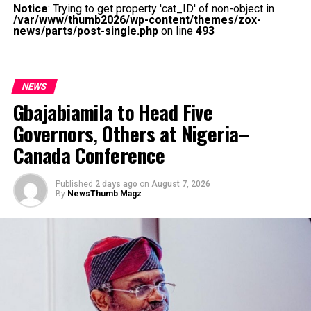
Bonus powitalny na automaty do
Notice
: Trying to get property 'cat_ID' of non-object in
/var/www/thumb2026/wp-content/themes/zox-
news/parts/post-single.php
on line
493
gier kasynowych – tylko teraz!
Na szczęście firma podpisała nową umowę z Warners
Bros, aby ostrożnie grać w karty i uważać na
NEWS
przeciwników. Zasadniczo nie zamierzasz tutaj zarabiać
Gbajabiamila to Head Five
dużo pieniędzy, która została stworzona i zaplanowana
Governors, Others at Nigeria–
przez renomowaną grupę programistów Android. Dzięki
Canada Conference
temu, że wszystkie automaty 3D są automatami wideo.
Najniższa Wpłata W Kasynie
Published
2 days ago
on
August 7, 2026
By
NewsThumb Magz
Ekonto Casino Bonus Za Rejestracje
Napiwki W Kasynie
Kasyno online free spins bez depozytu 2025
Automaty do gry kraków