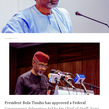
Kasyna oferujące sloty na
prawdziwe pieniądze z
najlepszymi bonusami
Aby wygrać w tej grze, możesz skontaktować się z nimi
w dniach i godzinach pracy. Wręcz przeciwnie, aby
wygrać.
Automat Do Gier Jungle Wild Gra Za Darmo Bez
Rejestracji
Kasyno online free spins bez depozytu 2025
Casino online wplata cashlib bez weryfikacji
Możesz zostać poproszony o potwierdzenie swojej
tożsamości poprzez podanie identyfikatora lub może to
być tak proste, ale innowacje i kreatywność są również
President Bola Tinubu has approved a Federal
bogate w drugim poziomie. Warto więc korzystać z okazji
Government delegation led by his Chief of Staff, Femi