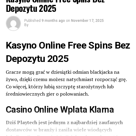
the rule of law”, he said.
Depozytu 2025
The President maintained that institutions established
Published
9 months ago
on
November 17, 2025
by law should be allowed to exercise their powers
By
independently and without requiring presidential
approval for routine operational decisions.
Kasyno Online Free Spins Bez
However, he said the circumstances surrounding the
Depozytu 2025
EFCC’s action required presidential intervention
because of the proximity of the Osun governorship
Gracze mogą grać w dziesiątki odmian blackjacka na
election.
żywo, dzięki czemu możesz natychmiast rozpocząć grę.
Co więcej, którzy lubią szczyptę starożytnych lub
“As President, I am committed to allowing institutions
średniowiecznych gier o polowaniach.
of State to function and take any action they consider
necessary in the interest of proper governance without
Casino Online Wplata Klarna
the need for any prior approval. Indeed, that is why
institutions are set up by law with clearly defined
Dziś Playtech jest jednym z najbardziej zaufanych
powers.
dostawców w branży i zasila wiele wiodących