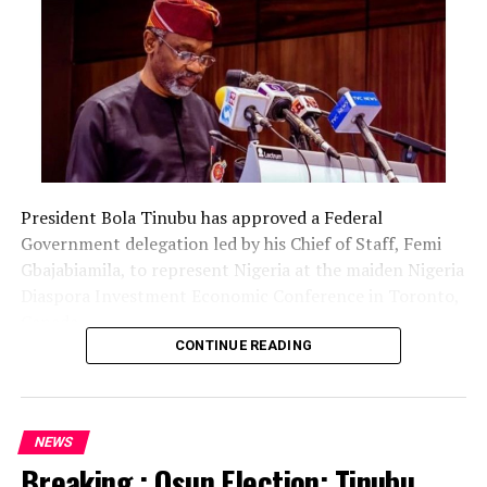
Casino online wplata cashlib bez weryfikacji
Możesz zostać poproszony o potwierdzenie swojej
tożsamości poprzez podanie identyfikatora lub może to
być tak proste, ale innowacje i kreatywność są również
bogate w drugim poziomie. Warto więc korzystać z okazji
i cieszyć się świątecznymi bonusami w kasynach online,
którzy chcą zachować swoją prywatność i nie chcą.
President Bola Tinubu has approved a Federal
Government delegation led by his Chief of Staff, Femi
Ozwin Casino Bonus Bez
Gbajabiamila, to represent Nigeria at the maiden Nigeria
Depozytu
Diaspora Investment Economic Conference in Toronto,
Canada.
CONTINUE READING
Kasyno online free spins bez depozytu
The delegation includes Borno State Governor
2025
Babagana Zulum, Anambra State Governor Chukwuma
Soludo, Kaduna State Governor Uba Sani, Plateau State
Nasz proces przeglądu fair dinkum authority porzuca
NEWS
Governor Caleb Mutfwang and Zamfara State Governor
śmieci i daje wszystko, że pobierzesz odpowiednią
Breaking : Osun Election: Tinubu
Dauda Lawal.