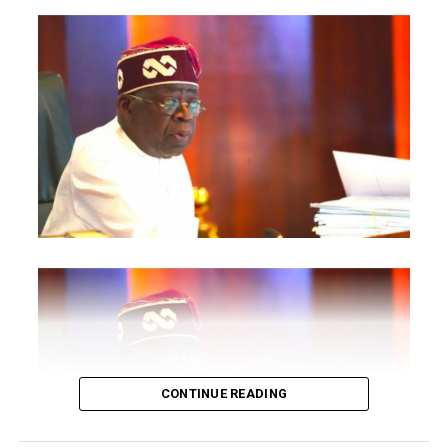
are also expected to participate.
The statement said Canadian officials expected at the
conference include President of the Treasury Board of
Canada, Shafqat Ali; Ontario Minister of Citizenship and
Multiculturalism, Graham McGregor; Ontario lawmaker
Deepak Anand; Brampton Mayor Patrick Brown;
Councillor Rod Power; and Ontario Minister of Women
and Economic Opportunities, Charmaine Williams.
How to become next Miss Nigeria
Quoting the Chairman/Chief Executive Officer of
NiDCOM, Abike Dabiri-Erewa, the statement said, “The
calibre of officials attending the conference
demonstrates President Tinubu’s commitment to
strengthening economic cooperation between Nigeria
and Canada through trade, investment and diaspora
CONTINUE READING
engagement.”