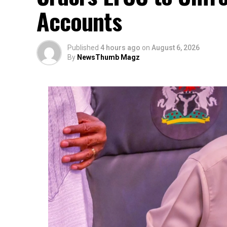
Accounts
Published
4 hours ago
on
August 6, 2026
By
NewsThumb Magz