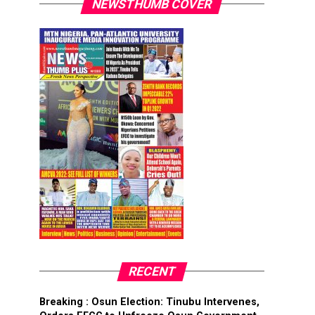
NEWSTHUMB COVER
RECENT
Breaking : Osun Election: Tinubu Intervenes,