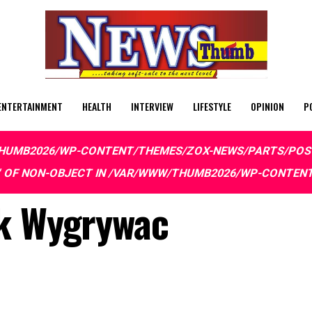
ENTERTAINMENT
HEALTH
INTERVIEW
LIFESTYLE
OPINION
P
HUMB2026/WP-CONTENT/THEMES/ZOX-NEWS/PARTS/POST
' OF NON-OBJECT IN
/VAR/WWW/THUMB2026/WP-CONTENT
ak Wygrywac