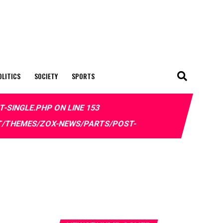
OLITICS
SOCIETY
SPORTS
-SINGLE.PHP
ON LINE
153
/THEMES/ZOX-NEWS/PARTS/POST-