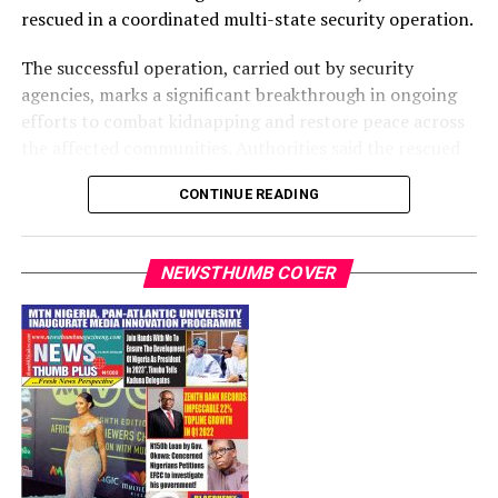
Federal Account Allocation Committee (FAAC).
rescued in a coordinated multi-state security operation.
However, in a personally signed statement issued from
The successful operation, carried out by security
the State House, Abuja, President Tinubu disclosed that
agencies, marks a significant breakthrough in ongoing
the EFCC had obtained the court order on August 5,
efforts to combat kidnapping and restore peace across
2026, freezing the accounts of the Osun State
the affected communities. Authorities said the rescued
Government.
victims have been reunited with their families, while
CONTINUE READING
efforts are underway to apprehend the perpetrators
He said he was “deeply embarrassed” by the timing of
and dismantle the criminal networks responsible for the
the development, explaining that actions taken by
abductions.
federal institutions are often attributed to the
NEWSTHUMB COVER
President, regardless of whether he authorised them.
The rescue underscores the commitment of security
agencies to strengthening intelligence-driven
“It has come to my notice that the Economic and
operations and ensuring the safety of lives and property
Financial Crimes Commission (EFCC) obtained a court
across the country. Further details on the operation and
order on August 5, 2026, freezing the accounts of the
ongoing investigations are expected from the relevant
Osun State Government. I must state that I feel deeply
authorities.
embarrassed not by the EFCC’s exercise of its mandate
backed by a court order, but by the timing of the
Post Views:
49
agency’s action.