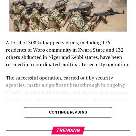
community.
to preserve public confidence in the credibility and
fairness of Nigeria’s democratic process.
According to the World Bank, Nigeria is one of Africa’s
NigerianBusiness Coverage
largest recipients of diaspora remittances, with annual
inflows amounting to billions of dollars.
The EFCC had on Wednesday froze the accounts of the
Osun State Government, placing a Post No Debit (PND),
A total of 308 kidnapped victims, including 176
Post Views:
31
on its First Bank account, alleging fraudulent handling
residents of Woro community in Kwara State and 132
of N11 billion ecology funds, intervention funds and
Facebook
Twitter
WhatsApp
Email
Share
others abducted in Niger and Kebbi states, have been
Federal Account Allocation Committee (FAAC).
rescued in a coordinated multi-state security operation.
However, in a personally signed statement issued from
The successful operation, carried out by security
the State House, Abuja, President Tinubu disclosed that
agencies, marks a significant breakthrough in ongoing
the EFCC had obtained the court order on August 5,
efforts to combat kidnapping and restore peace across
2026, freezing the accounts of the Osun State
the affected communities. Authorities said the rescued
Government.
victims have been reunited with their families, while
CONTINUE READING
efforts are underway to apprehend the perpetrators
He said he was “deeply embarrassed” by the timing of
and dismantle the criminal networks responsible for the
the development, explaining that actions taken by
abductions.
federal institutions are often attributed to the
TRENDING