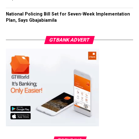
fear or favour, or political interference.
National Policing Bill Set for Seven-Week Implementation
“I have therefore deliberately refrained from directing
Plan, Says Gbajabiamila
or interfering in the operational activities of the EFCC
or any other investigative or prosecutorial agency
GTBANK ADVERT
because I firmly believe that strong democratic
institutions, operating within the confines of the law,
are indispensable to democratic good governance and
the rule of law”, he said.
The President maintained that institutions established
by law should be allowed to exercise their powers
independently and without requiring presidential
approval for routine operational decisions.
However, he said the circumstances surrounding the
EFCC’s action required presidential intervention
because of the proximity of the Osun governorship
election.