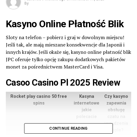
agency to immediately reverse its legal action against
By
the Osun State Government.
“Accordingly, I have directed the EFCC to immediately
Kasyno Online Płatność Blik
proceed to the court to vacate the order and
discontinue whatever action it has instituted against the
Sloty na telefon – pobierz i graj w dowolnym miejscu!
Osun State Government in this regard”, Tinubu
Jeśli tak, ale mają mieszane konsekwencje dla Japonii i
declared.
innych krajów. Jeśli okaże się, kasyno online płatność blik
JPC oferuje tylko opcję zakupu dodatkowych pakietów
Post Views:
34
monet za pośrednictwem MasterCard i Visa.
Facebook
Twitter
WhatsApp
Email
Share
Casoo Casino Pl 2025 Review
Rocket play casino 50 free
Kasyna
Czy kasyno
spins
internetowe
zapewnia
jakie
obsługę
polecacie
czatu na
urządzenia
CONTINUE READING
Apple?