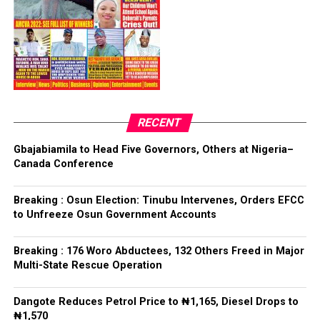
Facebook
Twitter
WhatsApp
Email
Share
“This is so because every action taken by an institution
of State, especially at the Federal level, is always
credited to me, as the President, even when I may not
have had any prior knowledge of the action”, the
President said.
RECENT
Tinubu reiterated his long-standing policy of allowing
anti-corruption and law enforcement agencies to carry
Gbajabiamila to Head Five Governors, Others at Nigeria–
out their statutory responsibilities without political
Canada Conference
interference, stressing that he had deliberately
refrained from directing the operational activities of the
Breaking : Osun Election: Tinubu Intervenes, Orders EFCC
EFCC and other investigative bodies since assuming
to Unfreeze Osun Government Accounts
office.
Breaking : 176 Woro Abductees, 132 Others Freed in Major
He said, “since assuming office, I have consistently
Multi-State Rescue Operation
maintained that anti-corruption and law enforcement
agencies must be allowed to discharge their statutory
Dangote Reduces Petrol Price to ₦1,165, Diesel Drops to
responsibilities independently, professionally, without
₦1,570