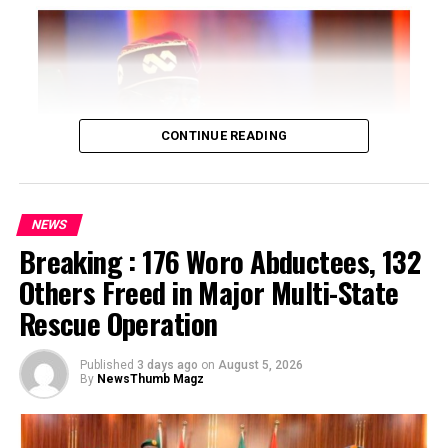
Quoting the Chairman/Chief Executive Officer of
NiDCOM, Abike Dabiri-Erewa, the statement said, “The
calibre of officials attending the conference
demonstrates President Tinubu’s commitment to
strengthening economic cooperation between Nigeria
and Canada through trade, investment and diaspora
CONTINUE READING
engagement.”
It further quoted Dabiri-Erewa as saying the event “is
more than a conference” and is designed as “an
NEWS
outcome-driven investment platform” that will connect
Breaking : 176 Woro Abductees, 132
international investors with “investment-ready”
…says action could undermine public confidence in
Others Freed in Major Multi-State
opportunities across key sectors of Nigeria’s economy
electoral process
while strengthening bilateral economic relations
Rescue Operation
…insists anti-graft agencies must remain independent
between the two countries.
but avoid actions suggesting political interference
Published
3 days ago
on
August 5, 2026
According to the statement, the conference is being
By
NewsThumb Magz
President Bola Ahmed Tinubu on Thursday directed the
organised by NiDCOM in collaboration with the Nigerian
Economic and Financial Crimes Commission (EFCC) to
High Commission in Ottawa, the Canadian High