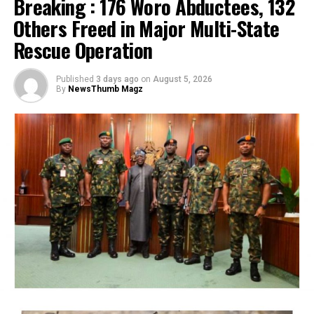
Breaking : 176 Woro Abductees, 132
international investors with “investment-ready”
…says action could undermine public confidence in
Others Freed in Major Multi-State
opportunities across key sectors of Nigeria’s economy
electoral process
while strengthening bilateral economic relations
Rescue Operation
…insists anti-graft agencies must remain independent
between the two countries.
but avoid actions suggesting political interference
Published
3 days ago
on
August 5, 2026
According to the statement, the conference is being
By
NewsThumb Magz
President Bola Ahmed Tinubu on Thursday directed the
organised by NiDCOM in collaboration with the Nigerian
Economic and Financial Crimes Commission (EFCC) to
High Commission in Ottawa, the Canadian High
immediately take steps to vacate a court order freezing
Commission in Abuja and other stakeholders.
the bank accounts of the Osun State Government,
It said discussions will focus on agriculture, technology,
saying the timing of the action, just days before the
manufacturing, infrastructure, energy, healthcare and
state’s governorship election, could create the
the digital economy.
impression of federal interference in the electoral
process.
Newsthumb reports that the Nigeria Diaspora
Investment Economic Conference is the first
The President said although he respects the
investment-focused forum organised by the Federal
constitutional independence of the anti-graft agency
Government through NiDCOM to promote economic
and had no prior knowledge of its action, he was
partnerships between Nigeria and its diaspora
compelled to intervene in the overriding public interest