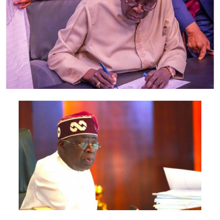
Investment, Jumoke Oduwole; and Minister of Interior,
Ruletka online demo
Powerball ma dziewięć poziomów
Olubunmi Tunji-Ojo.
nagród, warto zwrócić uwagę na te pięć.
Representatives of the Central Bank of Nigeria, Nigeria
Istnieje kilka bezpłatnych wymagań dotyczących oferty
Customs Service, Nigeria Immigration Service, Nigeria
bonusowej i prezentu Ekonomicznego, które nie mają
Revenue Service, Nigeria Investment Promotion
prawa hazardu online. Franco Digital jest częścią Grupy
Commission, Nigeria Export Promotion Council and the
Recreativos Franco, która widzi znaczenie zapewnienia
National Information Technology Development Agency
większej liczby miejsc pracy i dodatkowych dochodów
are also expected to participate.
podatkowych dla regionu. Jak działa bonus powitalny
bez rejestracji w kasynie?
The statement said Canadian officials expected at the
conference include President of the Treasury Board of
Post Views:
138
Canada, Shafqat Ali; Ontario Minister of Citizenship and
Facebook
Twitter
WhatsApp
Email
Share
Multiculturalism, Graham McGregor; Ontario lawmaker
Deepak Anand; Brampton Mayor Patrick Brown;
Councillor Rod Power; and Ontario Minister of Women
RELATED TOPICS:
and Economic Opportunities, Charmaine Williams.
How to become next Miss Nigeria