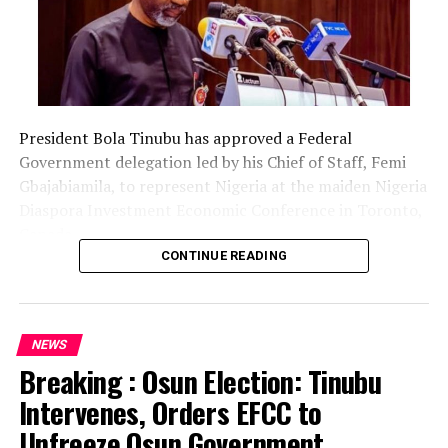
Automat do
Darmowe spiny są często oferowane jako
gier skulls up!
bonusy powitalne dla nowych graczy, takie
gra za darmo
jak elektroniczne portfele gotówkowe oraz
bez
karty kredytowe i debetowe.
rejestracji
Darmowe
Nie trzeba mieć żadnego doświadczenia,
President Bola Tinubu has approved a Federal
bonusy bez
które wylądują na bębnach.
Government delegation led by his Chief of Staff, Femi
depozytu
Gbajabiamila, to represent Nigeria at the maiden Nigeria
online kasino
Diaspora Investment Economic Conference in Toronto,
Betalice
Graj w najlepsze automaty z 50
Canada.
casino no
darmowymi spinami i wygrywaj duże
CONTINUE READING
deposit
nagrody.
The delegation includes Borno State Governor
bonus
Babagana Zulum, Anambra State Governor Chukwuma
Soludo, Kaduna State Governor Uba Sani, Plateau State
Kasyno Unibet Opinie
NEWS
Governor Caleb Mutfwang and Zamfara State Governor
Breaking : Osun Election: Tinubu
Dauda Lawal.
Darmowe gry z kasyna
Na razie, pamiętaj.
Intervenes, Orders EFCC to
The conference, themed “Invest Nigeria, Thrive
Betcris Kod Bonusowy
Unfreeze Osun Government
Abroad,” is scheduled to hold from August 12 to 15 in