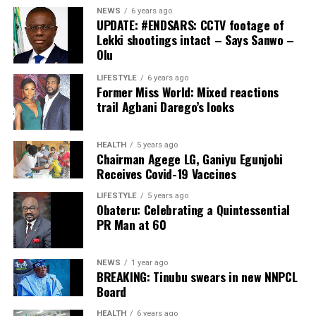
President, regardless of whether he authorised them.
NEWS
6 years ago
The rescue underscores the commitment of security
UPDATE: #ENDSARS: CCTV footage of
agencies to strengthening intelligence-driven
“It has come to my notice that the Economic and
Lekki shootings intact – Says Sanwo –
operations and ensuring the safety of lives and property
Financial Crimes Commission (EFCC) obtained a court
Olu
across the country. Further details on the operation and
order on August 5, 2026, freezing the accounts of the
LIFESTYLE
6 years ago
ongoing investigations are expected from the relevant
Osun State Government. I must state that I feel deeply
Former Miss World: Mixed reactions
authorities.
embarrassed not by the EFCC’s exercise of its mandate
trail Agbani Darego’s looks
backed by a court order, but by the timing of the
Post Views:
49
agency’s action.
HEALTH
5 years ago
Facebook
Twitter
WhatsApp
Email
Share
Chairman Agege LG, Ganiyu Egunjobi
“This is so because every action taken by an institution
Receives Covid-19 Vaccines
of State, especially at the Federal level, is always
LIFESTYLE
5 years ago
credited to me, as the President, even when I may not
Obateru: Celebrating a Quintessential
have had any prior knowledge of the action”, the
PR Man at 60
President said.
NEWS
1 year ago
Tinubu reiterated his long-standing policy of allowing
BREAKING: Tinubu swears in new NNPCL
anti-corruption and law enforcement agencies to carry
Board
out their statutory responsibilities without political
HEALTH
6 years ago