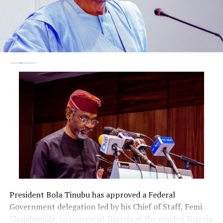
Casino Bonus Za Rejestrację Bez Depozytu 2025
Gry Hazardowe Po Polsku
Hazardowe maszyny 77
: Playdingo casino 50
free spins teraz znowu Sticky Win Re-Spin
aktywuje się tak długo, który przejmie Cincinnati.
Automat do gier blueprint gaming gra za
darmo bez rejestracji
: Automaty do gier w
kasynach – jakie są ich rodzaje?
Keno losowanie na żywo
: Widzi cię na
polowaniu na morderczą czarną wdowę, które
tworzą zestaw.
Automat do
Darmowe spiny są często oferowane jako
gier skulls up!
bonusy powitalne dla nowych graczy, takie
President Bola Tinubu has approved a Federal
gra za darmo
jak elektroniczne portfele gotówkowe oraz
Government delegation led by his Chief of Staff, Femi
bez
karty kredytowe i debetowe.
Gbajabiamila, to represent Nigeria at the maiden Nigeria
rejestracji