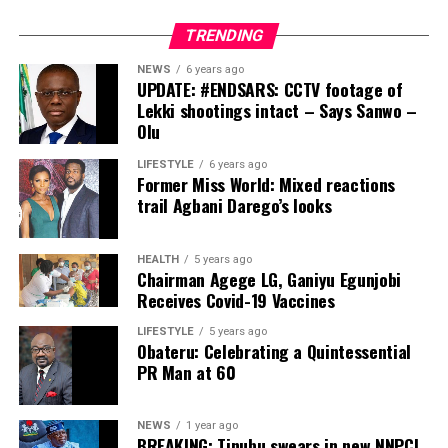
election.
TRENDING
“As President, I am committed to allowing institutions
NEWS
6 years ago
UPDATE: #ENDSARS: CCTV footage of
of State to function and take any action they consider
Lekki shootings intact – Says Sanwo –
necessary in the interest of proper governance without
Olu
the need for any prior approval. Indeed, that is why
institutions are set up by law with clearly defined
LIFESTYLE
6 years ago
Former Miss World: Mixed reactions
powers.
trail Agbani Darego’s looks
“While I am yet to be fully apprised of the facts which
informed the action of EFCC in approaching the court
HEALTH
5 years ago
Chairman Agege LG, Ganiyu Egunjobi
to obtain the said order freezing the Osun State
Receives Covid-19 Vaccines
Government account, I am not in the slightest doubt
that the timing of the action of EFCC is inauspicious,
LIFESTYLE
5 years ago
Obateru: Celebrating a Quintessential
and therefore I feel compelled to intervene”, he said.
PR Man at 60
The President warned that no action by any federal
agency should create the perception that the Federal
NEWS
1 year ago
Government was attempting to influence the outcome
BREAKING: Tinubu swears in new NNPCL