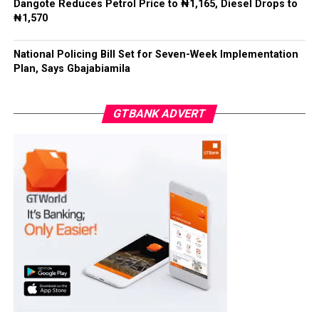
agencies must be allowed to discharge their statutory
Dangote Reduces Petrol Price to ₦1,165, Diesel Drops to
responsibilities independently, professionally, without
₦1,570
fear or favour, or political interference.
National Policing Bill Set for Seven-Week Implementation
“I have therefore deliberately refrained from directing
Plan, Says Gbajabiamila
or interfering in the operational activities of the EFCC
or any other investigative or prosecutorial agency
GTBANK ADVERT
because I firmly believe that strong democratic
institutions, operating within the confines of the law,
are indispensable to democratic good governance and
the rule of law”, he said.
The President maintained that institutions established
by law should be allowed to exercise their powers
independently and without requiring presidential
approval for routine operational decisions.
However, he said the circumstances surrounding the
EFCC’s action required presidential intervention
because of the proximity of the Osun governorship