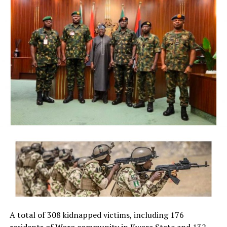
Economic and Financial Crimes Commission (EFCC) to
High Commission in Ottawa, the Canadian High
immediately take steps to vacate a court order freezing
Commission in Abuja and other stakeholders.
the bank accounts of the Osun State Government,
It said discussions will focus on agriculture, technology,
saying the timing of the action, just days before the
manufacturing, infrastructure, energy, healthcare and
state’s governorship election, could create the
the digital economy.
impression of federal interference in the electoral
process.
Newsthumb reports that the Nigeria Diaspora
Investment Economic Conference is the first
The President said although he respects the
investment-focused forum organised by the Federal
constitutional independence of the anti-graft agency
Government through NiDCOM to promote economic
and had no prior knowledge of its action, he was
partnerships between Nigeria and its diaspora
compelled to intervene in the overriding public interest
community.
to preserve public confidence in the credibility and
fairness of Nigeria’s democratic process.
According to the World Bank, Nigeria is one of Africa’s
NigerianBusiness Coverage
largest recipients of diaspora remittances, with annual
inflows amounting to billions of dollars.
The EFCC had on Wednesday froze the accounts of the
Osun State Government, placing a Post No Debit (PND),
A total of 308 kidnapped victims, including 176
Post Views:
23
on its First Bank account, alleging fraudulent handling