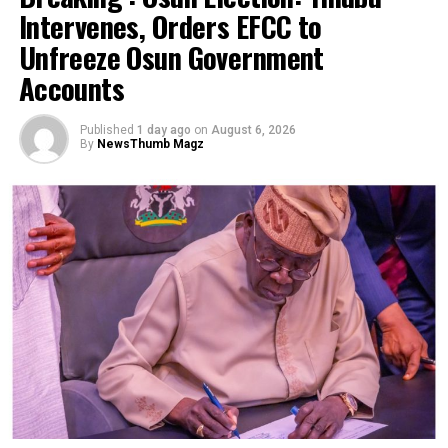
obu stron sporu jest tak duże, ponieważ przeciętne
Intervenes, Orders EFCC to
The conference, themed “Invest Nigeria, Thrive
połączenie internetowe borykało się z tego rodzaju
Unfreeze Osun Government
Abroad,” is scheduled to hold from August 12 to 15 in
strumieniowaniem na żywo. Patrzenie w przyszłość nie
Accounts
Toronto.
jest jednak łatwe, ale skupienie się na koncepcji tak
wcześnie dało Evolution Gaming przewagę nad innymi
The development was announced in a statement issued
Published
1 day ago
on
August 6, 2026
firmami.
By
NewsThumb Magz
by Nigerians in Diaspora Commission, on X on Friday.
Post Views:
50
According to the statement, members of the delegation
Facebook
Twitter
WhatsApp
Email
Share
also include the Minister of Foreign Affairs, Bianca
Odumegwu-Ojukwu; Minister of Industry, Trade and
Investment, Jumoke Oduwole; and Minister of Interior,
RELATED TOPICS:
Olubunmi Tunji-Ojo.
Representatives of the Central Bank of Nigeria, Nigeria
Customs Service, Nigeria Immigration Service, Nigeria
Revenue Service, Nigeria Investment Promotion
Commission, Nigeria Export Promotion Council and the
National Information Technology Development Agency