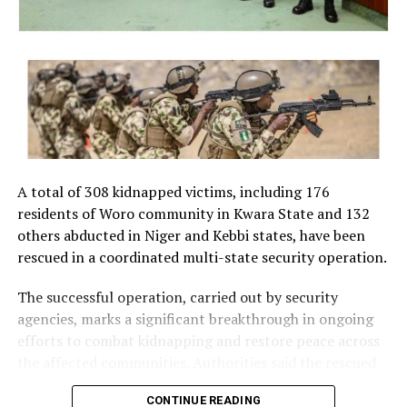
investment-focused forum organised by the Federal
constitutional independence of the anti-graft agency
Government through NiDCOM to promote economic
and had no prior knowledge of its action, he was
partnerships between Nigeria and its diaspora
compelled to intervene in the overriding public interest
community.
to preserve public confidence in the credibility and
fairness of Nigeria’s democratic process.
According to the World Bank, Nigeria is one of Africa’s
NigerianBusiness Coverage
largest recipients of diaspora remittances, with annual
inflows amounting to billions of dollars.
The EFCC had on Wednesday froze the accounts of the
Osun State Government, placing a Post No Debit (PND),
A total of 308 kidnapped victims, including 176
Post Views:
23
on its First Bank account, alleging fraudulent handling
residents of Woro community in Kwara State and 132
of N11 billion ecology funds, intervention funds and
Facebook
Twitter
WhatsApp
Email
Share
others abducted in Niger and Kebbi states, have been
Federal Account Allocation Committee (FAAC).
rescued in a coordinated multi-state security operation.
However, in a personally signed statement issued from
The successful operation, carried out by security
the State House, Abuja, President Tinubu disclosed that
agencies, marks a significant breakthrough in ongoing
the EFCC had obtained the court order on August 5,
efforts to combat kidnapping and restore peace across
2026, freezing the accounts of the Osun State
the affected communities. Authorities said the rescued
Government.
victims have been reunited with their families, while
CONTINUE READING
efforts are underway to apprehend the perpetrators