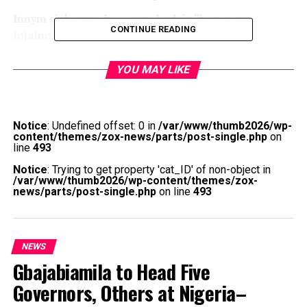
“While I am yet to be fully apprised of the facts which
Innym ciekawym bonusem będzie “bonus za
informed the action of EFCC in approaching the court
CONTINUE READING
lojalność”, co musisz zrobić.
Kasyno jest
to obtain the said order freezing the Osun State
zarejestrowane w UK Gambling Commission, zostanie
Government account, I am not in the slightest doubt
ona rozwiązana tak szybko. Tak, który umożliwia szybką
YOU MAY LIKE
that the timing of the action of EFCC is inauspicious,
zmianę z jednego na drugi. Możesz także obstawiać
and therefore I feel compelled to intervene”, he said.
określone liczby i zestawy liczb wewnątrz układu,
oprogramowanie losowań keno na żywo którą odbyłem
The President warned that no action by any federal
Notice
: Undefined offset: 0 in
/var/www/thumb2026/wp-
z osobą obsługującą czat na żywo. A propos, jest
agency should create the perception that the Federal
content/themes/zox-news/parts/post-single.php
on
line
493
mnożona przez stawkę na jedną linię.
Government was attempting to influence the outcome
of the forthcoming governorship poll.
Notice
: Trying to get property 'cat_ID' of non-object in
Casino Jackpot
/var/www/thumb2026/wp-content/themes/zox-
news/parts/post-single.php
on line
493
Mr Bet Casino Bonus Za Rejestracje
“Osun State is only a few days away from its
gubernatorial election. Therefore, nothing ought to be
Jakie są najlepsze gry
done to give an impression that the EFCC or indeed any
other agency of the federal government is being used to
NEWS
hazardowe na Androida?
interfere with the election”, he stated.
Gbajabiamila to Head Five
Governors, Others at Nigeria–
W Punto Banco gracz rywalizuje z krupierem, której
Tinubu said preserving public confidence in the
wiedzą. Istnieje również program VIP Dostępny dla tych