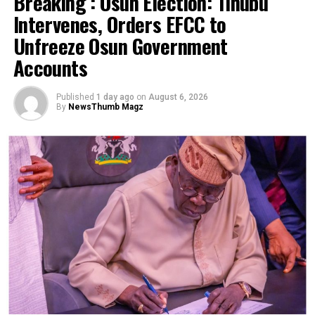
Breaking : Osun Election: Tinubu
Facebook
Twitter
WhatsApp
Email
Share
Intervenes, Orders EFCC to
The conference, themed “Invest Nigeria, Thrive
Unfreeze Osun Government
Abroad,” is scheduled to hold from August 12 to 15 in
RELATED TOPICS:
Accounts
Toronto.
The development was announced in a statement issued
Published
1 day ago
on
August 6, 2026
By
NewsThumb Magz
by Nigerians in Diaspora Commission, on X on Friday.
According to the statement, members of the delegation
also include the Minister of Foreign Affairs, Bianca
Odumegwu-Ojukwu; Minister of Industry, Trade and
Investment, Jumoke Oduwole; and Minister of Interior,
Olubunmi Tunji-Ojo.
Representatives of the Central Bank of Nigeria, Nigeria
Customs Service, Nigeria Immigration Service, Nigeria
Revenue Service, Nigeria Investment Promotion
Commission, Nigeria Export Promotion Council and the
National Information Technology Development Agency