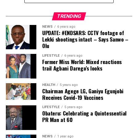
He said he was “deeply embarrassed” by the timing of
and dismantle the criminal networks responsible for the
the development, explaining that actions taken by
abductions.
federal institutions are often attributed to the
TRENDING
President, regardless of whether he authorised them.
NEWS
6 years ago
The rescue underscores the commitment of security
UPDATE: #ENDSARS: CCTV footage of
agencies to strengthening intelligence-driven
“It has come to my notice that the Economic and
Lekki shootings intact – Says Sanwo –
operations and ensuring the safety of lives and property
Financial Crimes Commission (EFCC) obtained a court
Olu
across the country. Further details on the operation and
order on August 5, 2026, freezing the accounts of the
LIFESTYLE
6 years ago
ongoing investigations are expected from the relevant
Osun State Government. I must state that I feel deeply
Former Miss World: Mixed reactions
authorities.
embarrassed not by the EFCC’s exercise of its mandate
trail Agbani Darego’s looks
backed by a court order, but by the timing of the
Post Views:
41
agency’s action.
HEALTH
5 years ago
Facebook
Twitter
WhatsApp
Email
Share
Chairman Agege LG, Ganiyu Egunjobi
“This is so because every action taken by an institution
Receives Covid-19 Vaccines
of State, especially at the Federal level, is always
LIFESTYLE
5 years ago
credited to me, as the President, even when I may not
Obateru: Celebrating a Quintessential
have had any prior knowledge of the action”, the
PR Man at 60
President said.
NEWS
1 year ago
Tinubu reiterated his long-standing policy of allowing