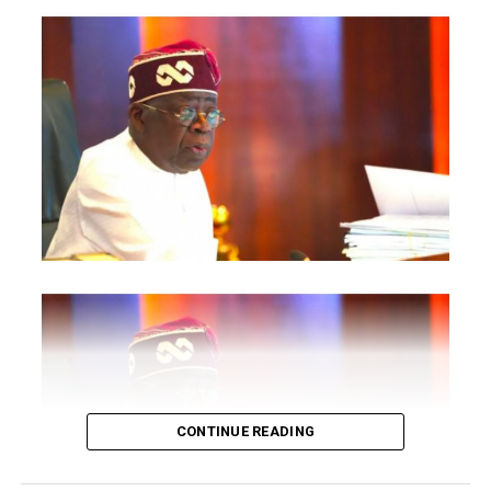
are also expected to participate.
The statement said Canadian officials expected at the
conference include President of the Treasury Board of
Canada, Shafqat Ali; Ontario Minister of Citizenship and
Multiculturalism, Graham McGregor; Ontario lawmaker
Deepak Anand; Brampton Mayor Patrick Brown;
Councillor Rod Power; and Ontario Minister of Women
and Economic Opportunities, Charmaine Williams.
How to become next Miss Nigeria
Quoting the Chairman/Chief Executive Officer of
NiDCOM, Abike Dabiri-Erewa, the statement said, “The
calibre of officials attending the conference
demonstrates President Tinubu’s commitment to
strengthening economic cooperation between Nigeria
and Canada through trade, investment and diaspora
CONTINUE READING
engagement.”