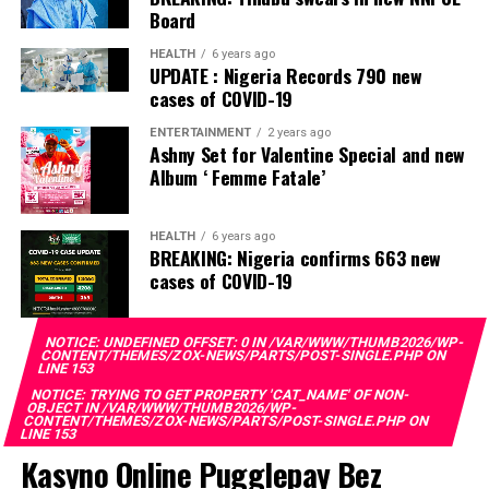
Board
of the forthcoming governorship poll.
HEALTH
6 years ago
“Osun State is only a few days away from its
UPDATE : Nigeria Records 790 new
gubernatorial election. Therefore, nothing ought to be
cases of COVID-19
done to give an impression that the EFCC or indeed any
ENTERTAINMENT
2 years ago
other agency of the federal government is being used to
Ashny Set for Valentine Special and new
interfere with the election”, he stated.
Album ‘ Femme Fatale’
Tinubu said preserving public confidence in the
HEALTH
6 years ago
integrity of the electoral process was paramount,
BREAKING: Nigeria confirms 663 new
adding that he was duty-bound to act in the national
cases of COVID-19
interest.
“Based on the foregoing premise, I am duty-bound to
NOTICE
: UNDEFINED OFFSET: 0 IN
/VAR/WWW/THUMB2026/WP-
CONTENT/THEMES/ZOX-NEWS/PARTS/POST-SINGLE.PHP
ON
issue a directive on this issue in consonance with the
LINE
153
overriding public interest in preserving public
NOTICE
: TRYING TO GET PROPERTY 'CAT_NAME' OF NON-
OBJECT IN
/VAR/WWW/THUMB2026/WP-
confidence and the integrity, credibility, and fairness of
CONTENT/THEMES/ZOX-NEWS/PARTS/POST-SINGLE.PHP
ON
LINE
153
our democratic process”, he said.
Kasyno Online Pugglepay Bez