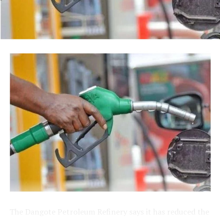
out their statutory responsibilities without political
interference, stressing that he had deliberately
refrained from directing the operational activities of the
EFCC and other investigative bodies since assuming
office.
He said, “since assuming office, I have consistently
maintained that anti-corruption and law enforcement
agencies must be allowed to discharge their statutory
responsibilities independently, professionally, without
fear or favour, or political interference.
“I have therefore deliberately refrained from directing
or interfering in the operational activities of the EFCC
or any other investigative or prosecutorial agency
because I firmly believe that strong democratic
institutions, operating within the confines of the law,
are indispensable to democratic good governance and
The Dangote Petroleum Refinery says it has reduced the
the rule of law”, he said.