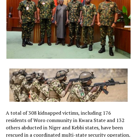
the bank accounts of the Osun State Government,
saying the timing of the action, just days before the
state’s governorship election, could create the
impression of federal interference in the electoral
process.
The President said although he respects the
constitutional independence of the anti-graft agency
and had no prior knowledge of its action, he was
compelled to intervene in the overriding public interest
to preserve public confidence in the credibility and
fairness of Nigeria’s democratic process.
NigerianBusiness Coverage
The EFCC had on Wednesday froze the accounts of the
Osun State Government, placing a Post No Debit (PND),
A total of 308 kidnapped victims, including 176
on its First Bank account, alleging fraudulent handling
residents of Woro community in Kwara State and 132
of N11 billion ecology funds, intervention funds and
others abducted in Niger and Kebbi states, have been
Federal Account Allocation Committee (FAAC).
rescued in a coordinated multi-state security operation.