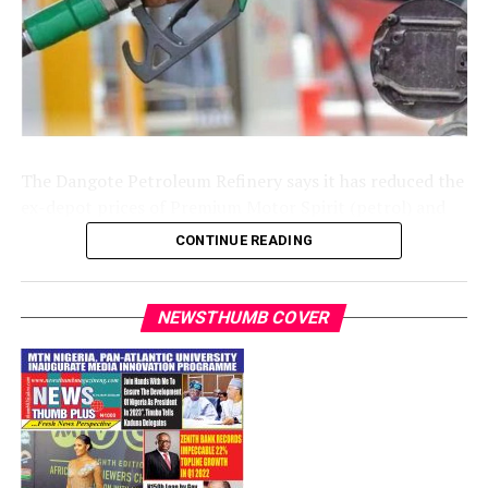
“I have therefore deliberately refrained from directing
or interfering in the operational activities of the EFCC
or any other investigative or prosecutorial agency
because I firmly believe that strong democratic
institutions, operating within the confines of the law,
are indispensable to democratic good governance and
The Dangote Petroleum Refinery says it has reduced the
the rule of law”, he said.
ex-depot prices of Premium Motor Spirit (petrol) and
Automotive Gas Oil (diesel) as part of efforts to make
CONTINUE READING
The President maintained that institutions established
petroleum products more affordable.
by law should be allowed to exercise their powers
independently and without requiring presidential
Under the new pricing structure, the refinery reduced
NEWSTHUMB COVER
approval for routine operational decisions.
the price of petrol from N1,215 per litre to N1,165,
representing a N50 reduction, while diesel was cut from
However, he said the circumstances surrounding the
N1,650 per litre to N1,570, amounting to an N80
EFCC’s action required presidential intervention
reduction.
because of the proximity of the Osun governorship
election.
In a statement signed by the Dangote Group on
Wednesday, the refinery said the price review was aimed