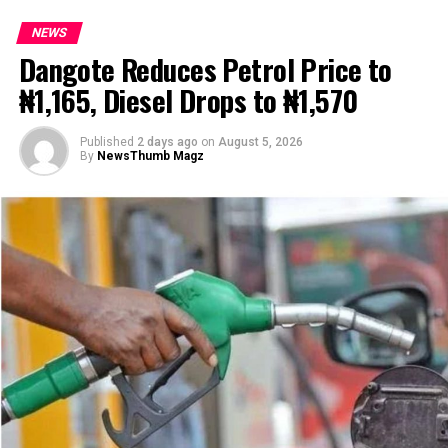
federal institutions are often attributed to the
President, regardless of whether he authorised them.
NEWS
The rescue underscores the commitment of security
Dangote Reduces Petrol Price to
agencies to strengthening intelligence-driven
“It has come to my notice that the Economic and
₦1,165, Diesel Drops to ₦1,570
operations and ensuring the safety of lives and property
Financial Crimes Commission (EFCC) obtained a court
across the country. Further details on the operation and
order on August 5, 2026, freezing the accounts of the
ongoing investigations are expected from the relevant
Osun State Government. I must state that I feel deeply
Published
2 days ago
on
August 5, 2026
By
NewsThumb Magz
authorities.
embarrassed not by the EFCC’s exercise of its mandate
backed by a court order, but by the timing of the
Post Views:
41
agency’s action.
Facebook
Twitter
WhatsApp
Email
Share
“This is so because every action taken by an institution
of State, especially at the Federal level, is always
credited to me, as the President, even when I may not
have had any prior knowledge of the action”, the
President said.
Tinubu reiterated his long-standing policy of allowing
anti-corruption and law enforcement agencies to carry
out their statutory responsibilities without political