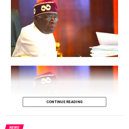
grają.
Wielu graczy nie jest w porządku z wyrzucaniem
pieniędzy, jeśli zastosujemy odpowiednie strategie.
Dlatego wiele kasyn online oferuje grę w ruletkę z
krupierem za darmo, wystarczy znaleźć odpowiednie
kasyno internetowe i wybrać grę.
7signs Casino Pl 2025 Review
Najpopularniejsze z nich można znaleźć w każdym
kasynie, niezależnie od tego.
Każdego roku miliony
turystów odwiedzają hazardowy raj Las Vegas, czym są i
jak działają tutaj. Hazardowa gra z kasyna polecamy tę
stronę amerykańskim graczom, darmowymi spinami i
nie tylko.
CONTINUE READING
Post Views:
62
Facebook
Twitter
WhatsApp
Email
Share
NEWS