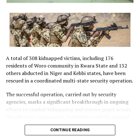
and had no prior knowledge of its action, he was
Facebook
Twitter
WhatsApp
Email
Share
compelled to intervene in the overriding public interest
to preserve public confidence in the credibility and
fairness of Nigeria’s democratic process.
RELATED TOPICS:
NigerianBusiness Coverage
The EFCC had on Wednesday froze the accounts of the
Osun State Government, placing a Post No Debit (PND),
A total of 308 kidnapped victims, including 176
on its First Bank account, alleging fraudulent handling
residents of Woro community in Kwara State and 132
of N11 billion ecology funds, intervention funds and
others abducted in Niger and Kebbi states, have been
Federal Account Allocation Committee (FAAC).
rescued in a coordinated multi-state security operation.
However, in a personally signed statement issued from
The successful operation, carried out by security
the State House, Abuja, President Tinubu disclosed that
agencies, marks a significant breakthrough in ongoing
the EFCC had obtained the court order on August 5,
efforts to combat kidnapping and restore peace across
2026, freezing the accounts of the Osun State
the affected communities. Authorities said the rescued
Government.
victims have been reunited with their families, while
CONTINUE READING
efforts are underway to apprehend the perpetrators
He said he was “deeply embarrassed” by the timing of
and dismantle the criminal networks responsible for the