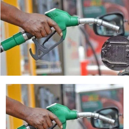
Facebook
Twitter
WhatsApp
Email
Share
“This is so because every action taken by an institution
of State, especially at the Federal level, is always
credited to me, as the President, even when I may not
have had any prior knowledge of the action”, the
President said.
Tinubu reiterated his long-standing policy of allowing
anti-corruption and law enforcement agencies to carry
out their statutory responsibilities without political
interference, stressing that he had deliberately
refrained from directing the operational activities of the
EFCC and other investigative bodies since assuming
office.
He said, “since assuming office, I have consistently
maintained that anti-corruption and law enforcement
agencies must be allowed to discharge their statutory
responsibilities independently, professionally, without
fear or favour, or political interference.