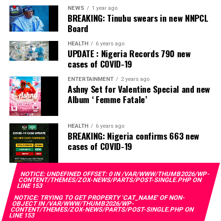
to obtain the said order freezing the Osun State
NEWS
1 year ago
supply while leveraging operational efficiencies to
BREAKING: Tinubu swears in new NNPCL
Government account, I am not in the slightest doubt
deliver value to consumers, businesses, and
Board
that the timing of the action of EFCC is inauspicious,
stakeholders.
and therefore I feel compelled to intervene”, he said.
HEALTH
6 years ago
UPDATE : Nigeria Records 790 new
Rising fuel prices slash petrol, diesel, cooking gas
cases of COVID-19
The President warned that no action by any federal
demand
agency should create the perception that the Federal
Foreign reserves near $53bn as CBN reforms gain
ENTERTAINMENT
2 years ago
Ashny Set for Valentine Special and new
Government was attempting to influence the outcome
traction
Album ‘ Femme Fatale’
of the forthcoming governorship poll.
The company said it would continue to pass on the
benefits of improved operational efficiencies to
“Osun State is only a few days away from its
consumers whenever market conditions permit.
HEALTH
6 years ago
gubernatorial election. Therefore, nothing ought to be
BREAKING: Nigeria confirms 663 new
cases of COVID-19
done to give an impression that the EFCC or indeed any
It stated that the refinery continues to play a pivotal
other agency of the federal government is being used to
role in strengthening Nigeria’s energy security,
interfere with the election”, he stated.
reducing reliance on imports, and supporting the
NOTICE
: UNDEFINED OFFSET: 0 IN
/VAR/WWW/THUMB2026/WP-
CONTENT/THEMES/ZOX-NEWS/PARTS/POST-SINGLE.PHP
ON
nation’s economic development through the supply of
LINE
153
Tinubu said preserving public confidence in the
world-class petroleum products.
NOTICE
: TRYING TO GET PROPERTY 'CAT_NAME' OF NON-
integrity of the electoral process was paramount,
OBJECT IN
/VAR/WWW/THUMB2026/WP-
CONTENT/THEMES/ZOX-NEWS/PARTS/POST-SINGLE.PHP
ON
adding that he was duty-bound to act in the national
LINE
153
“Dangote Petroleum Refinery has announced a