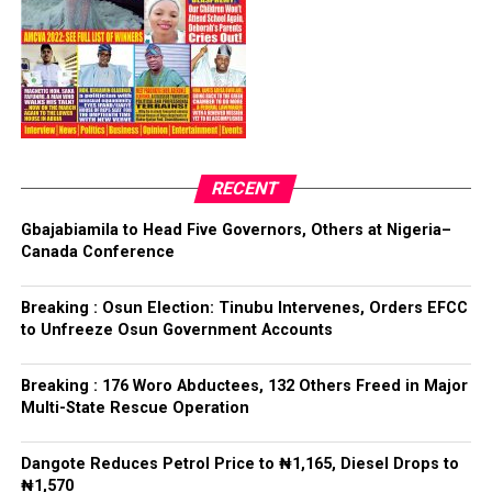
Facebook
Twitter
WhatsApp
Email
Share
“This is so because every action taken by an institution
of State, especially at the Federal level, is always
credited to me, as the President, even when I may not
have had any prior knowledge of the action”, the
President said.
RECENT
Tinubu reiterated his long-standing policy of allowing
anti-corruption and law enforcement agencies to carry
Gbajabiamila to Head Five Governors, Others at Nigeria–
out their statutory responsibilities without political
Canada Conference
interference, stressing that he had deliberately
refrained from directing the operational activities of the
Breaking : Osun Election: Tinubu Intervenes, Orders EFCC
EFCC and other investigative bodies since assuming
to Unfreeze Osun Government Accounts
office.
Breaking : 176 Woro Abductees, 132 Others Freed in Major
He said, “since assuming office, I have consistently
Multi-State Rescue Operation
maintained that anti-corruption and law enforcement
agencies must be allowed to discharge their statutory
Dangote Reduces Petrol Price to ₦1,165, Diesel Drops to
responsibilities independently, professionally, without
₦1,570