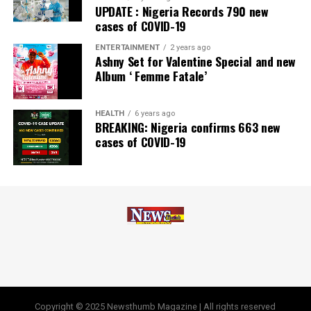
interference, stressing that he had deliberately
UPDATE : Nigeria Records 790 new
refrained from directing the operational activities of the
cases of COVID-19
EFCC and other investigative bodies since assuming
ENTERTAINMENT
2 years ago
office.
Ashny Set for Valentine Special and new
Album ‘ Femme Fatale’
He said, “since assuming office, I have consistently
maintained that anti-corruption and law enforcement
agencies must be allowed to discharge their statutory
HEALTH
6 years ago
BREAKING: Nigeria confirms 663 new
responsibilities independently, professionally, without
cases of COVID-19
fear or favour, or political interference.
“I have therefore deliberately refrained from directing
or interfering in the operational activities of the EFCC
or any other investigative or prosecutorial agency
because I firmly believe that strong democratic
institutions, operating within the confines of the law,
are indispensable to democratic good governance and
the rule of law”, he said.
Copyright © 2025 Newsthumb Magazine | All rights reserved
The President maintained that institutions established