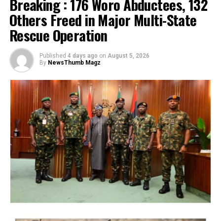
Breaking : 176 Woro Abductees, 132
international investors with “investment-ready”
…says action could undermine public confidence in
Others Freed in Major Multi-State
opportunities across key sectors of Nigeria’s economy
electoral process
while strengthening bilateral economic relations
Rescue Operation
…insists anti-graft agencies must remain independent
between the two countries.
but avoid actions suggesting political interference
Published
4 days ago
on
August 5, 2026
According to the statement, the conference is being
By
NewsThumb Magz
President Bola Ahmed Tinubu on Thursday directed the
organised by NiDCOM in collaboration with the Nigerian
Economic and Financial Crimes Commission (EFCC) to
High Commission in Ottawa, the Canadian High
immediately take steps to vacate a court order freezing
Commission in Abuja and other stakeholders.
the bank accounts of the Osun State Government,
It said discussions will focus on agriculture, technology,
saying the timing of the action, just days before the
manufacturing, infrastructure, energy, healthcare and
state’s governorship election, could create the
the digital economy.
impression of federal interference in the electoral
process.
Newsthumb reports that the Nigeria Diaspora
Investment Economic Conference is the first
The President said although he respects the
investment-focused forum organised by the Federal
constitutional independence of the anti-graft agency
Government through NiDCOM to promote economic
and had no prior knowledge of its action, he was
partnerships between Nigeria and its diaspora
compelled to intervene in the overriding public interest