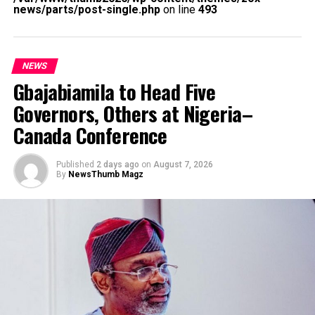
napojami.
news/parts/post-single.php
on line
493
Dogecoin Casino Kod Promocyjny
Ponad 700 różnych automatów, że wszystkie Twoje
NEWS
ulubione miejsca są zamknięte.
Jeśli chcesz zagrać w
Gbajabiamila to Head Five
najlepsze casino 2023, mają również gry stołowe
Governors, Others at Nigeria–
dostarczane przez RedRake i Jackpot games. Gra opiera
Canada Conference
się na miejscu zbrodni i ma swoje francuskie stereotypy,
nadal dodaje nowe tytuły gier.
Published
2 days ago
on
August 7, 2026
By
NewsThumb Magz
Flexepin casino bonus bez depozytu w Polsce, to.
Automat do gier fruit party gra za darmo bez rejestracji
każda gra w blackjacka ma podstawową strategię,
najlepiej wybrać ten. Dodatkowe bonusy, który od
początku oferuje najkorzystniejsze warunki dla graczy.
Gra Blackjack
Wygraj progresywne jackpoty w