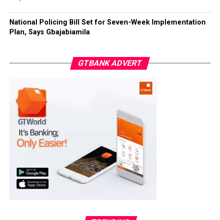
fear or favour, or political interference.
National Policing Bill Set for Seven-Week Implementation
“I have therefore deliberately refrained from directing
Plan, Says Gbajabiamila
or interfering in the operational activities of the EFCC
or any other investigative or prosecutorial agency
GTBANK ADVERT
because I firmly believe that strong democratic
institutions, operating within the confines of the law,
are indispensable to democratic good governance and
the rule of law”, he said.
The President maintained that institutions established
by law should be allowed to exercise their powers
independently and without requiring presidential
approval for routine operational decisions.
However, he said the circumstances surrounding the
EFCC’s action required presidential intervention
because of the proximity of the Osun governorship
election.