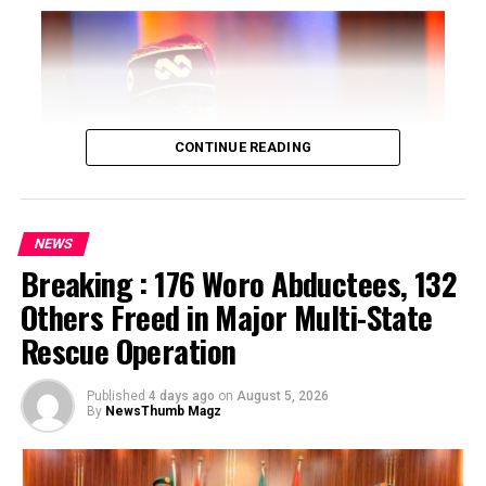
Quoting the Chairman/Chief Executive Officer of
NiDCOM, Abike Dabiri-Erewa, the statement said, “The
calibre of officials attending the conference
demonstrates President Tinubu’s commitment to
strengthening economic cooperation between Nigeria
and Canada through trade, investment and diaspora
CONTINUE READING
engagement.”
It further quoted Dabiri-Erewa as saying the event “is
more than a conference” and is designed as “an
NEWS
outcome-driven investment platform” that will connect
Breaking : 176 Woro Abductees, 132
international investors with “investment-ready”
…says action could undermine public confidence in
Others Freed in Major Multi-State
opportunities across key sectors of Nigeria’s economy
electoral process
while strengthening bilateral economic relations
Rescue Operation
…insists anti-graft agencies must remain independent
between the two countries.
but avoid actions suggesting political interference
Published
4 days ago
on
August 5, 2026
According to the statement, the conference is being
By
NewsThumb Magz
President Bola Ahmed Tinubu on Thursday directed the
organised by NiDCOM in collaboration with the Nigerian
Economic and Financial Crimes Commission (EFCC) to
High Commission in Ottawa, the Canadian High