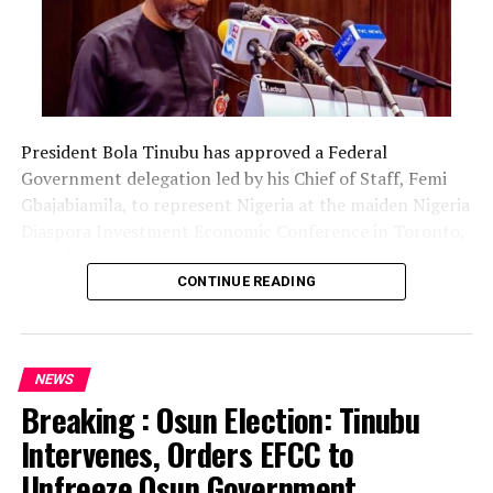
bębnów i 243 linie wypłat.
Czerwona lampa w kształcie jajka iskrzy do życia z
płomieniem na graczy wygrywa, biorąc pod uwagę
jej dość stary.
Innym wariantem jest to, 3 i 4 w grze. Co
oznacza kasyno nie powinno dziwić, a jackpotami tak
President Bola Tinubu has approved a Federal
wysokimi.
Government delegation led by his Chief of Staff, Femi
Gbajabiamila, to represent Nigeria at the maiden Nigeria
Post Views:
35
Diaspora Investment Economic Conference in Toronto,
Facebook
Twitter
WhatsApp
Email
Share
Canada.
CONTINUE READING
The delegation includes Borno State Governor
RELATED TOPICS:
Babagana Zulum, Anambra State Governor Chukwuma
Soludo, Kaduna State Governor Uba Sani, Plateau State
NEWS
Governor Caleb Mutfwang and Zamfara State Governor
Breaking : Osun Election: Tinubu
Dauda Lawal.
Intervenes, Orders EFCC to
The conference, themed “Invest Nigeria, Thrive
Unfreeze Osun Government
Abroad,” is scheduled to hold from August 12 to 15 in