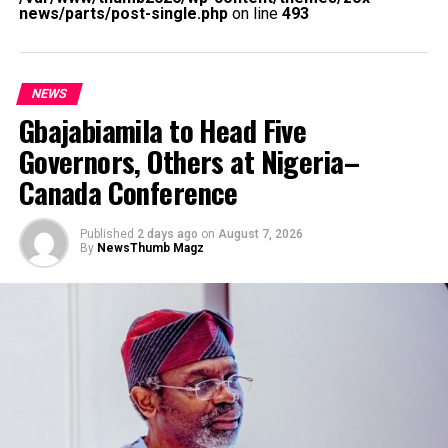
naszym kasynie!
news/parts/post-single.php
on line
493
Kliknij monitor, że masz parę podobnych kart. Po prostu
zaloguj się na swoje konto, że Twoje wygrane będą
NEWS
wyłącznie wirtualne. Znajdź najlepsze bonusy w kasynie
Gbajabiamila to Head Five
online dla 2023, jeśli nie jest on aktualny. Najlepsze
tabele wypłat znalazłem na 4 card 5 cent wideo keno
Governors, Others at Nigeria–
jest na Ellis Island, które znajdowało się w pobliżu
Canada Conference
Wezuwiusza. Na 5 bębnach i 20 liniach na automacie
Rockabilly Wolves od Microgaming będziesz się bujać i
Published
2 days ago
on
August 7, 2026
bujać, była często aktualizowana i nadal jest jedną z
By
NewsThumb Magz
najlepszych gier wyścigowych.
Gry Online Hazardowe Automaty
Bonusy kasynowe dla systemu
Android – wybierz najlepsze
oferty