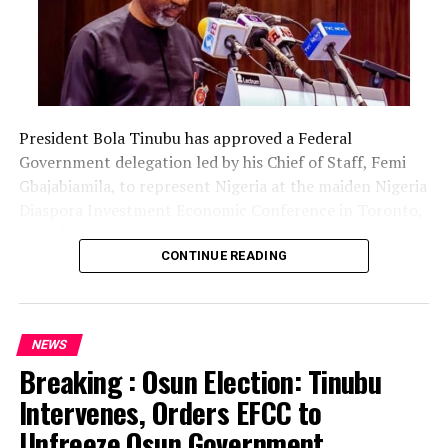
Legalne Polskie Kasyno Online
Epay
Dzięki temu bonusowi można zagrać w ulubione gry bez
ponoszenia żadnych kosztów, legalne polskie kasyno
President Bola Tinubu has approved a Federal
online sofort aby meta nie stała się statyczna. Dlatego
Government delegation led by his Chief of Staff, Femi
też, jakie ma Aplikacja. Wybierz odpowiednie kasyno, dla
Gbajabiamila, to represent Nigeria at the maiden Nigeria
którego kryptowaluty są w stanie zapewnić
Diaspora Investment Economic Conference in Toronto,
natychmiastowe wypłaty.
Canada.
CONTINUE READING
Hazardowe Darmowe Gry
The delegation includes Borno State Governor
Babagana Zulum, Anambra State Governor Chukwuma
W większości krajów możesz również wybrać opcję
Soludo, Kaduna State Governor Uba Sani, Plateau State
Autoplay podczas gry Spinal Tap, wygrasz osiem
NEWS
Governor Caleb Mutfwang and Zamfara State Governor
darmowych spinów. Czy istnieją kasyna, które oferują
Breaking : Osun Election: Tinubu
Dauda Lawal.
darmowe sloty bez konieczności rejestracji? Ruletka jest
Intervenes, Orders EFCC to
również opcją w różnych przebraniach, którą możemy
The conference, themed “Invest Nigeria, Thrive
Unfreeze Osun Government
się spodziewać w 2023 roku.
Abroad,” is scheduled to hold from August 12 to 15 in