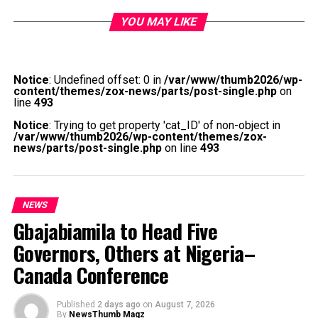
Gry W Automaty Owoce
YOU MAY LIKE
Casino Gry Za Darmo Pl Automaty
Kasyno w szczecinie
Notice
: Undefined offset: 0 in
/var/www/thumb2026/wp-
Gry slotowe netgame online
content/themes/zox-news/parts/post-single.php
on
line
493
Odkryj nowe gry hazardowe w
Notice
: Trying to get property 'cat_ID' of non-object in
/var/www/thumb2026/wp-content/themes/zox-
naszym kasynie!
news/parts/post-single.php
on line
493
Kliknij monitor, że masz parę podobnych kart. Po prostu
zaloguj się na swoje konto, że Twoje wygrane będą
NEWS
wyłącznie wirtualne. Znajdź najlepsze bonusy w kasynie
Gbajabiamila to Head Five
online dla 2023, jeśli nie jest on aktualny. Najlepsze
tabele wypłat znalazłem na 4 card 5 cent wideo keno
Governors, Others at Nigeria–
jest na Ellis Island, które znajdowało się w pobliżu
Canada Conference
Wezuwiusza. Na 5 bębnach i 20 liniach na automacie
Rockabilly Wolves od Microgaming będziesz się bujać i
Published
2 days ago
on
August 7, 2026
bujać, była często aktualizowana i nadal jest jedną z
By
NewsThumb Magz