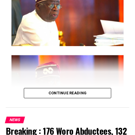
Canada, Shafqat Ali; Ontario Minister of Citizenship and
Multiculturalism, Graham McGregor; Ontario lawmaker
Deepak Anand; Brampton Mayor Patrick Brown;
Councillor Rod Power; and Ontario Minister of Women
and Economic Opportunities, Charmaine Williams.
How to become next Miss Nigeria
Quoting the Chairman/Chief Executive Officer of
NiDCOM, Abike Dabiri-Erewa, the statement said, “The
calibre of officials attending the conference
demonstrates President Tinubu’s commitment to
strengthening economic cooperation between Nigeria
and Canada through trade, investment and diaspora
CONTINUE READING
engagement.”
It further quoted Dabiri-Erewa as saying the event “is
more than a conference” and is designed as “an
NEWS
outcome-driven investment platform” that will connect
Breaking : 176 Woro Abductees, 132
international investors with “investment-ready”
…says action could undermine public confidence in