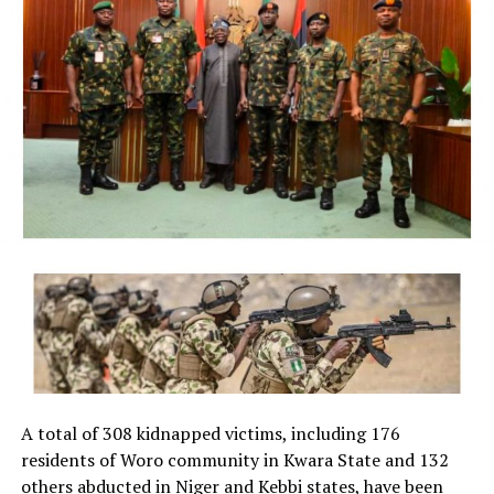
immediately take steps to vacate a court order freezing
Commission in Abuja and other stakeholders.
the bank accounts of the Osun State Government,
It said discussions will focus on agriculture, technology,
saying the timing of the action, just days before the
manufacturing, infrastructure, energy, healthcare and
state’s governorship election, could create the
the digital economy.
impression of federal interference in the electoral
process.
Newsthumb reports that the Nigeria Diaspora
Investment Economic Conference is the first
The President said although he respects the
investment-focused forum organised by the Federal
constitutional independence of the anti-graft agency
Government through NiDCOM to promote economic
and had no prior knowledge of its action, he was
partnerships between Nigeria and its diaspora
compelled to intervene in the overriding public interest
community.
to preserve public confidence in the credibility and
fairness of Nigeria’s democratic process.
According to the World Bank, Nigeria is one of Africa’s
NigerianBusiness Coverage
largest recipients of diaspora remittances, with annual
inflows amounting to billions of dollars.
The EFCC had on Wednesday froze the accounts of the
Osun State Government, placing a Post No Debit (PND),
A total of 308 kidnapped victims, including 176
Post Views:
38
on its First Bank account, alleging fraudulent handling
residents of Woro community in Kwara State and 132
of N11 billion ecology funds, intervention funds and
Facebook
Twitter
WhatsApp
Email
Share
others abducted in Niger and Kebbi states, have been