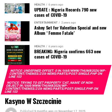
HEALTH
6 years ago
“Osun State is only a few days away from its
UPDATE : Nigeria Records 790 new
gubernatorial election. Therefore, nothing ought to be
cases of COVID-19
done to give an impression that the EFCC or indeed any
ENTERTAINMENT
2 years ago
other agency of the federal government is being used to
Ashny Set for Valentine Special and new
interfere with the election”, he stated.
Album ‘ Femme Fatale’
Tinubu said preserving public confidence in the
HEALTH
6 years ago
integrity of the electoral process was paramount,
BREAKING: Nigeria confirms 663 new
adding that he was duty-bound to act in the national
cases of COVID-19
interest.
“Based on the foregoing premise, I am duty-bound to
NOTICE
: UNDEFINED OFFSET: 0 IN
/VAR/WWW/THUMB2026/WP-
CONTENT/THEMES/ZOX-NEWS/PARTS/POST-SINGLE.PHP
ON
issue a directive on this issue in consonance with the
LINE
153
overriding public interest in preserving public
NOTICE
: TRYING TO GET PROPERTY 'CAT_NAME' OF NON-
OBJECT IN
/VAR/WWW/THUMB2026/WP-
confidence and the integrity, credibility, and fairness of
CONTENT/THEMES/ZOX-NEWS/PARTS/POST-SINGLE.PHP
ON
LINE
153
our democratic process”, he said.
Kasyno W Szczecinie
The President consequently directed the anti-graft
Published
9 months ago
on
November 17, 2025