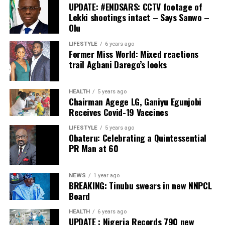
UPDATE: #ENDSARS: CCTV footage of
agencies to strengthening intelligence-driven
“It has come to my notice that the Economic and
Lekki shootings intact – Says Sanwo –
operations and ensuring the safety of lives and property
Financial Crimes Commission (EFCC) obtained a court
Olu
across the country. Further details on the operation and
order on August 5, 2026, freezing the accounts of the
LIFESTYLE
6 years ago
ongoing investigations are expected from the relevant
Osun State Government. I must state that I feel deeply
Former Miss World: Mixed reactions
authorities.
embarrassed not by the EFCC’s exercise of its mandate
trail Agbani Darego’s looks
backed by a court order, but by the timing of the
Post Views:
56
agency’s action.
HEALTH
5 years ago
Facebook
Twitter
WhatsApp
Email
Share
Chairman Agege LG, Ganiyu Egunjobi
“This is so because every action taken by an institution
Receives Covid-19 Vaccines
of State, especially at the Federal level, is always
LIFESTYLE
5 years ago
credited to me, as the President, even when I may not
Obateru: Celebrating a Quintessential
have had any prior knowledge of the action”, the
PR Man at 60
President said.
NEWS
1 year ago
Tinubu reiterated his long-standing policy of allowing
BREAKING: Tinubu swears in new NNPCL
anti-corruption and law enforcement agencies to carry
Board
out their statutory responsibilities without political
HEALTH
6 years ago
interference, stressing that he had deliberately
UPDATE : Nigeria Records 790 new