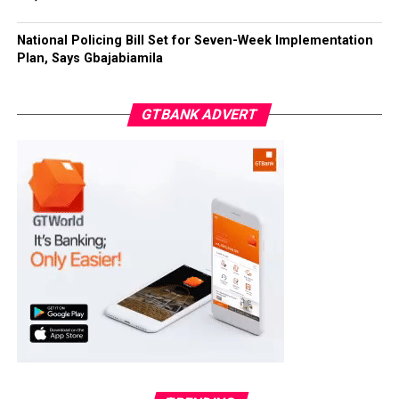
fear or favour, or political interference.
National Policing Bill Set for Seven-Week Implementation
“I have therefore deliberately refrained from directing
Plan, Says Gbajabiamila
or interfering in the operational activities of the EFCC
or any other investigative or prosecutorial agency
GTBANK ADVERT
because I firmly believe that strong democratic
institutions, operating within the confines of the law,
are indispensable to democratic good governance and
the rule of law”, he said.
The President maintained that institutions established
by law should be allowed to exercise their powers
independently and without requiring presidential
approval for routine operational decisions.
However, he said the circumstances surrounding the
EFCC’s action required presidential intervention
because of the proximity of the Osun governorship
election.