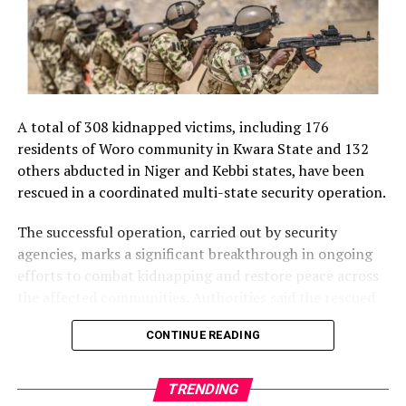
community.
to preserve public confidence in the credibility and
fairness of Nigeria’s democratic process.
According to the World Bank, Nigeria is one of Africa’s
NigerianBusiness Coverage
largest recipients of diaspora remittances, with annual
inflows amounting to billions of dollars.
The EFCC had on Wednesday froze the accounts of the
Osun State Government, placing a Post No Debit (PND),
A total of 308 kidnapped victims, including 176
Post Views:
38
on its First Bank account, alleging fraudulent handling
residents of Woro community in Kwara State and 132
of N11 billion ecology funds, intervention funds and
Facebook
Twitter
WhatsApp
Email
Share
others abducted in Niger and Kebbi states, have been
Federal Account Allocation Committee (FAAC).
rescued in a coordinated multi-state security operation.
However, in a personally signed statement issued from
The successful operation, carried out by security
the State House, Abuja, President Tinubu disclosed that
agencies, marks a significant breakthrough in ongoing
the EFCC had obtained the court order on August 5,
efforts to combat kidnapping and restore peace across
2026, freezing the accounts of the Osun State
the affected communities. Authorities said the rescued
Government.
victims have been reunited with their families, while
CONTINUE READING
efforts are underway to apprehend the perpetrators
He said he was “deeply embarrassed” by the timing of
and dismantle the criminal networks responsible for the
the development, explaining that actions taken by
abductions.
federal institutions are often attributed to the
TRENDING