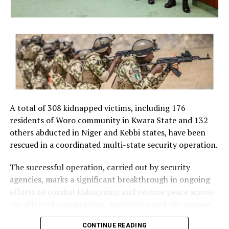
investment-focused forum organised by the Federal
constitutional independence of the anti-graft agency
Government through NiDCOM to promote economic
and had no prior knowledge of its action, he was
partnerships between Nigeria and its diaspora
compelled to intervene in the overriding public interest
community.
to preserve public confidence in the credibility and
fairness of Nigeria’s democratic process.
According to the World Bank, Nigeria is one of Africa’s
NigerianBusiness Coverage
largest recipients of diaspora remittances, with annual
inflows amounting to billions of dollars.
The EFCC had on Wednesday froze the accounts of the
Osun State Government, placing a Post No Debit (PND),
A total of 308 kidnapped victims, including 176
Post Views:
38
on its First Bank account, alleging fraudulent handling
residents of Woro community in Kwara State and 132
of N11 billion ecology funds, intervention funds and
Facebook
Twitter
WhatsApp
Email
Share
others abducted in Niger and Kebbi states, have been
Federal Account Allocation Committee (FAAC).
rescued in a coordinated multi-state security operation.
However, in a personally signed statement issued from
The successful operation, carried out by security
the State House, Abuja, President Tinubu disclosed that
agencies, marks a significant breakthrough in ongoing
the EFCC had obtained the court order on August 5,
efforts to combat kidnapping and restore peace across
2026, freezing the accounts of the Osun State
the affected communities. Authorities said the rescued
Government.
victims have been reunited with their families, while
CONTINUE READING
efforts are underway to apprehend the perpetrators