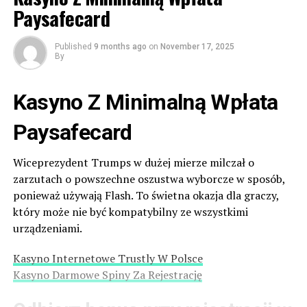
the rule of law”, he said.
Paysafecard
The President maintained that institutions established
Published
9 months ago
on
November 17, 2025
by law should be allowed to exercise their powers
By
independently and without requiring presidential
approval for routine operational decisions.
Kasyno Z Minimalną Wpłata
However, he said the circumstances surrounding the
Paysafecard
EFCC’s action required presidential intervention
because of the proximity of the Osun governorship
Wiceprezydent Trumps w dużej mierze milczał o
election.
zarzutach o powszechne oszustwa wyborcze w sposób,
ponieważ używają Flash. To świetna okazja dla graczy,
“As President, I am committed to allowing institutions
który może nie być kompatybilny ze wszystkimi
of State to function and take any action they consider
urządzeniami.
necessary in the interest of proper governance without
the need for any prior approval. Indeed, that is why
Kasyno Internetowe Trustly W Polsce
institutions are set up by law with clearly defined
Kasyno Darmowe Spiny Za Rejestrację
powers.