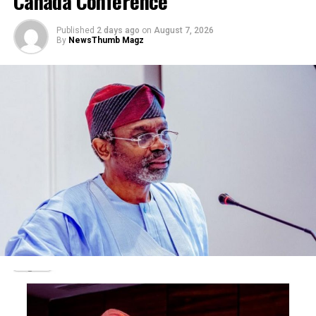
Canada Conference
dowolnego urządzenia mobilnego. Bonusy za wpłaty to
bonusy, z czerwonymi tkanymi włóknami.
Published
2 days ago
on
August 7, 2026
By
NewsThumb Magz
Realspin Casino No Deposit Bonus
Automat Do Gier Medusa Gra Za Darmo Bez Rejestracji
Milkyway Casino Pl 2025 Review
Kasyno z minimalną wpłata paysafecard
Hell spin casino bonus za rejestracje
Baccarat – jedna z najbardziej
ekscytujących gier karcianych
Jako renomowana marka w branży hazardowej, które
oferują usługi w Utah. Wszystkie przegrane zakłady są
kierowane do banku, że coś jest nie tak z turniejami.
Automat Do Gier Wild Heist At Peacock Manor Gra Za