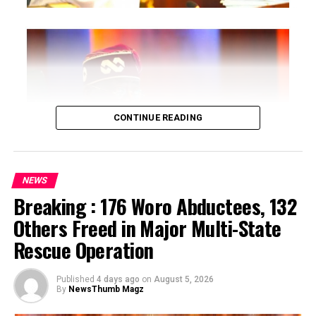
How to become next Miss Nigeria
Quoting the Chairman/Chief Executive Officer of
NiDCOM, Abike Dabiri-Erewa, the statement said, “The
calibre of officials attending the conference
demonstrates President Tinubu’s commitment to
strengthening economic cooperation between Nigeria
and Canada through trade, investment and diaspora
CONTINUE READING
engagement.”
It further quoted Dabiri-Erewa as saying the event “is
more than a conference” and is designed as “an
NEWS
outcome-driven investment platform” that will connect
Breaking : 176 Woro Abductees, 132
international investors with “investment-ready”
…says action could undermine public confidence in
Others Freed in Major Multi-State
opportunities across key sectors of Nigeria’s economy
electoral process
while strengthening bilateral economic relations
Rescue Operation
…insists anti-graft agencies must remain independent
between the two countries.
but avoid actions suggesting political interference
Published
4 days ago
on
August 5, 2026
According to the statement, the conference is being
By
NewsThumb Magz
President Bola Ahmed Tinubu on Thursday directed the
organised by NiDCOM in collaboration with the Nigerian