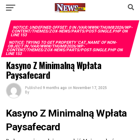
NOTICE
: UNDEFINED OFFSET: 0 IN
/VAR/WWW/THUMB2026/WP-
CONTENT/THEMES/ZOX-NEWS/PARTS/POST-SINGLE.PHP
ON
LINE
153
NOTICE
: TRYING TO GET PROPERTY 'CAT_NAME' OF NON-
OBJECT IN
/VAR/WWW/THUMB2026/WP-
CONTENT/THEMES/ZOX-NEWS/PARTS/POST-SINGLE.PHP
ON
LINE
153
Kasyno Z Minimalną Wpłata
Paysafecard
Published
9 months ago
on
November 17, 2025
By
Kasyno Z Minimalną Wpłata
Paysafecard