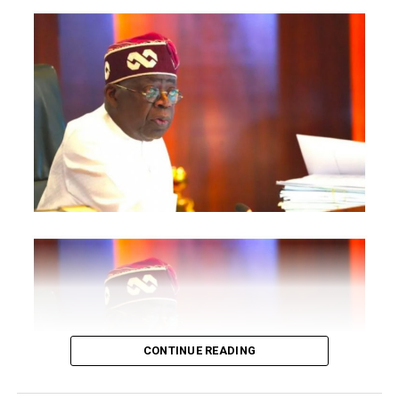
are also expected to participate.
The statement said Canadian officials expected at the
conference include President of the Treasury Board of
Canada, Shafqat Ali; Ontario Minister of Citizenship and
Multiculturalism, Graham McGregor; Ontario lawmaker
Deepak Anand; Brampton Mayor Patrick Brown;
Councillor Rod Power; and Ontario Minister of Women
and Economic Opportunities, Charmaine Williams.
How to become next Miss Nigeria
Quoting the Chairman/Chief Executive Officer of
NiDCOM, Abike Dabiri-Erewa, the statement said, “The
calibre of officials attending the conference
demonstrates President Tinubu’s commitment to
strengthening economic cooperation between Nigeria
and Canada through trade, investment and diaspora
CONTINUE READING
engagement.”