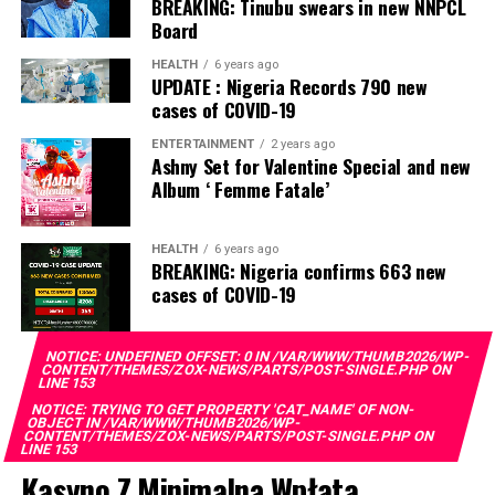
BREAKING: Tinubu swears in new NNPCL
anti-corruption and law enforcement agencies to carry
Board
out their statutory responsibilities without political
HEALTH
6 years ago
interference, stressing that he had deliberately
UPDATE : Nigeria Records 790 new
refrained from directing the operational activities of the
cases of COVID-19
EFCC and other investigative bodies since assuming
ENTERTAINMENT
2 years ago
office.
Ashny Set for Valentine Special and new
Album ‘ Femme Fatale’
He said, “since assuming office, I have consistently
maintained that anti-corruption and law enforcement
agencies must be allowed to discharge their statutory
HEALTH
6 years ago
BREAKING: Nigeria confirms 663 new
responsibilities independently, professionally, without
cases of COVID-19
fear or favour, or political interference.
“I have therefore deliberately refrained from directing
NOTICE
: UNDEFINED OFFSET: 0 IN
/VAR/WWW/THUMB2026/WP-
CONTENT/THEMES/ZOX-NEWS/PARTS/POST-SINGLE.PHP
ON
or interfering in the operational activities of the EFCC
LINE
153
or any other investigative or prosecutorial agency
NOTICE
: TRYING TO GET PROPERTY 'CAT_NAME' OF NON-
OBJECT IN
/VAR/WWW/THUMB2026/WP-
because I firmly believe that strong democratic
CONTENT/THEMES/ZOX-NEWS/PARTS/POST-SINGLE.PHP
ON
LINE
153
institutions, operating within the confines of the law,
Kasyno Z Minimalną Wpłata
are indispensable to democratic good governance and