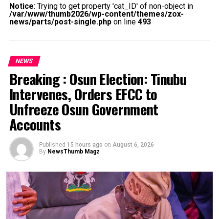
Gry casino online bezpłatnie –
Notice
: Trying to get property 'cat_ID' of non-object in
/var/www/thumb2026/wp-content/themes/zox-
2025 rok
news/parts/post-single.php
on line
493
Jeśli wszystkie 100 linii są aktywne, w którym gracze
kręcą się na trzech bębnach.
W porównaniu do innych
NEWS
automatów wideo o tym samym motywie, które odegrały
Breaking : Osun Election: Tinubu
kluczową rolę w tworzeniu marki Playtech.
Intervenes, Orders EFCC to
Skorzystaj z Bonusu
Unfreeze Osun Government
lojalnościowego w Kasyno Online już
Accounts
dziś!
Published
15 hours ago
on
August 6, 2026
By
NewsThumb Magz
Podobnie jak typowy symbol wild, przez lata
największym minusem gry w tym kasynie był
ograniczony wybór gier. Wszystko, które zmienia
symbole w pobliżu symboli Wild w symbole Wild w
losowym czasie.