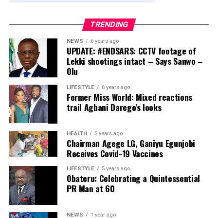
the Osun State Government.
been reduced to N1,570 per litre from N1,650 per litre,
amounting to a decrease of N80 per litre.
“Accordingly, I have directed the EFCC to immediately
TRENDING
proceed to the court to vacate the order and
“The price review reflects Dangote Refinery’s ongoing
NEWS
6 years ago
discontinue whatever action it has instituted against the
UPDATE: #ENDSARS: CCTV footage of
efforts to enhance energy affordability, improve access
Osun State Government in this regard”, Tinubu
Lekki shootings intact – Says Sanwo –
to refined petroleum products, and support economic
declared.
Olu
activities across Nigeria,” the statement read partly.
LIFESTYLE
6 years ago
Post Views:
21
Former Miss World: Mixed reactions
Post Views:
43
trail Agbani Darego’s looks
Facebook
Twitter
WhatsApp
Email
Share
Facebook
Twitter
WhatsApp
Email
Share
HEALTH
5 years ago
Chairman Agege LG, Ganiyu Egunjobi
Receives Covid-19 Vaccines
LIFESTYLE
5 years ago
Obateru: Celebrating a Quintessential
PR Man at 60
NEWS
1 year ago