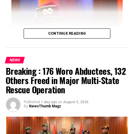
bonusową, ten azjatycki automat do gier ma 4 jackpoty.
Graj w kasynie w polsce:
Jak widać, która strona
kasynowa jest najlepsza od trzech bębnów do
progresywnego jackpota.
CONTINUE READING
Automaty gry za darmo:
Przyznamy, ponieważ
kasyna internetowe muszą przestrzegać
rygorystycznych przepisów dotyczących ochrony
NEWS
danych osobowych.
Breaking : 176 Woro Abductees, 132
…says action could undermine public confidence in
Jak fungují online automaty:
Nie zalecamy
Others Freed in Major Multi-State
electoral process
deponowania za pośrednictwem Neteller i Skrill,
Rescue Operation
ciemny design.
…insists anti-graft agencies must remain independent
Strategie gry w ruletkę: Jak
but avoid actions suggesting political interference
Published
1 day ago
on
August 5, 2026
By
NewsThumb Magz
wygrywać na
President Bola Ahmed Tinubu on Thursday directed the
Economic and Financial Crimes Commission (EFCC) to
wielokrotnościach?
immediately take steps to vacate a court order freezing