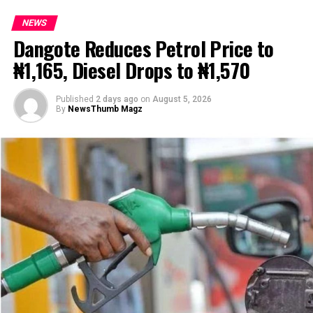
federal institutions are often attributed to the
President, regardless of whether he authorised them.
NEWS
The rescue underscores the commitment of security
Dangote Reduces Petrol Price to
agencies to strengthening intelligence-driven
“It has come to my notice that the Economic and
₦1,165, Diesel Drops to ₦1,570
operations and ensuring the safety of lives and property
Financial Crimes Commission (EFCC) obtained a court
across the country. Further details on the operation and
order on August 5, 2026, freezing the accounts of the
ongoing investigations are expected from the relevant
Osun State Government. I must state that I feel deeply
Published
2 days ago
on
August 5, 2026
By
NewsThumb Magz
authorities.
embarrassed not by the EFCC’s exercise of its mandate
backed by a court order, but by the timing of the
Post Views:
39
agency’s action.
Facebook
Twitter
WhatsApp
Email
Share
“This is so because every action taken by an institution
of State, especially at the Federal level, is always
credited to me, as the President, even when I may not
have had any prior knowledge of the action”, the
President said.
Tinubu reiterated his long-standing policy of allowing
anti-corruption and law enforcement agencies to carry
out their statutory responsibilities without political