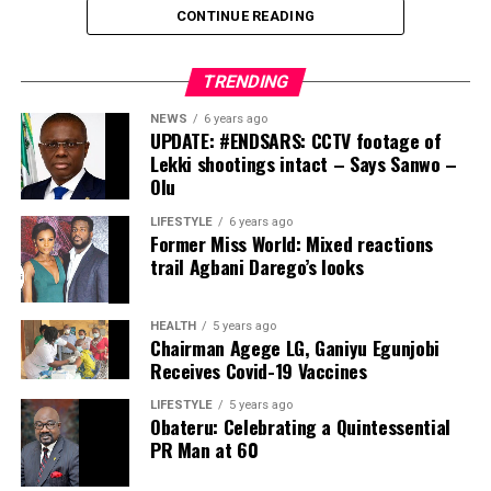
Automotive Gas Oil (diesel) as part of efforts to make
CONTINUE READING
The President maintained that institutions established
petroleum products more affordable.
by law should be allowed to exercise their powers
independently and without requiring presidential
Under the new pricing structure, the refinery reduced
TRENDING
approval for routine operational decisions.
the price of petrol from N1,215 per litre to N1,165,
NEWS
6 years ago
representing a N50 reduction, while diesel was cut from
UPDATE: #ENDSARS: CCTV footage of
However, he said the circumstances surrounding the
Lekki shootings intact – Says Sanwo –
N1,650 per litre to N1,570, amounting to an N80
EFCC’s action required presidential intervention
Olu
reduction.
because of the proximity of the Osun governorship
election.
LIFESTYLE
6 years ago
In a statement signed by the Dangote Group on
Former Miss World: Mixed reactions
Wednesday, the refinery said the price review was aimed
trail Agbani Darego’s looks
“As President, I am committed to allowing institutions
at enhancing energy affordability, improving access to
of State to function and take any action they consider
refined petroleum products and supporting economic
necessary in the interest of proper governance without
HEALTH
5 years ago
activities across Nigeria.
Chairman Agege LG, Ganiyu Egunjobi
the need for any prior approval. Indeed, that is why
Receives Covid-19 Vaccines
institutions are set up by law with clearly defined
According to the refinery, the move reflects its
powers.
LIFESTYLE
5 years ago
commitment to providing “affordable, high-quality
Obateru: Celebrating a Quintessential
petroleum products to the Nigerian market.”
PR Man at 60
“While I am yet to be fully apprised of the facts which
informed the action of EFCC in approaching the court
It added that it remained committed to ensuring stable