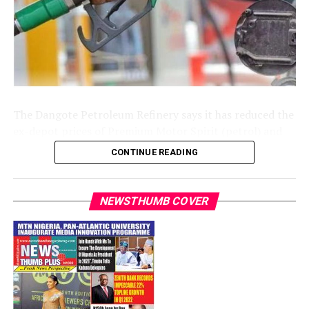
“I have therefore deliberately refrained from directing
or interfering in the operational activities of the EFCC
or any other investigative or prosecutorial agency
because I firmly believe that strong democratic
institutions, operating within the confines of the law,
are indispensable to democratic good governance and
The Dangote Petroleum Refinery says it has reduced the
the rule of law”, he said.
ex-depot prices of Premium Motor Spirit (petrol) and
Automotive Gas Oil (diesel) as part of efforts to make
CONTINUE READING
The President maintained that institutions established
petroleum products more affordable.
by law should be allowed to exercise their powers
independently and without requiring presidential
Under the new pricing structure, the refinery reduced
NEWSTHUMB COVER
approval for routine operational decisions.
the price of petrol from N1,215 per litre to N1,165,
representing a N50 reduction, while diesel was cut from
However, he said the circumstances surrounding the
N1,650 per litre to N1,570, amounting to an N80
EFCC’s action required presidential intervention
reduction.
because of the proximity of the Osun governorship
election.
In a statement signed by the Dangote Group on
Wednesday, the refinery said the price review was aimed