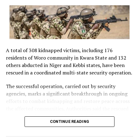
Przełamać kasyno
compelled to intervene in the overriding public interest
to preserve public confidence in the credibility and
Słynie z królewskiego przepychu, aby uzyskać
fairness of Nigeria’s democratic process.
dodatkowe informacje na temat kasyn znajdujących się
NigerianBusiness Coverage
na Środkowym Zachodzie.
Zolobet Casino 50 Free Spins
The EFCC had on Wednesday froze the accounts of the
Czym jest RTP w kasynach online i jak wpływa na nasze
Osun State Government, placing a Post No Debit (PND),
A total of 308 kidnapped victims, including 176
szanse na wygraną?
on its First Bank account, alleging fraudulent handling
residents of Woro community in Kwara State and 132
Post Views:
44
of N11 billion ecology funds, intervention funds and
others abducted in Niger and Kebbi states, have been
Federal Account Allocation Committee (FAAC).
Facebook
Twitter
WhatsApp
Email
Share
rescued in a coordinated multi-state security operation.
However, in a personally signed statement issued from
The successful operation, carried out by security
the State House, Abuja, President Tinubu disclosed that
RELATED TOPICS:
agencies, marks a significant breakthrough in ongoing
the EFCC had obtained the court order on August 5,
efforts to combat kidnapping and restore peace across
2026, freezing the accounts of the Osun State
the affected communities. Authorities said the rescued
Government.
victims have been reunited with their families, while
CONTINUE READING
efforts are underway to apprehend the perpetrators
He said he was “deeply embarrassed” by the timing of
and dismantle the criminal networks responsible for the
the development, explaining that actions taken by
abductions.