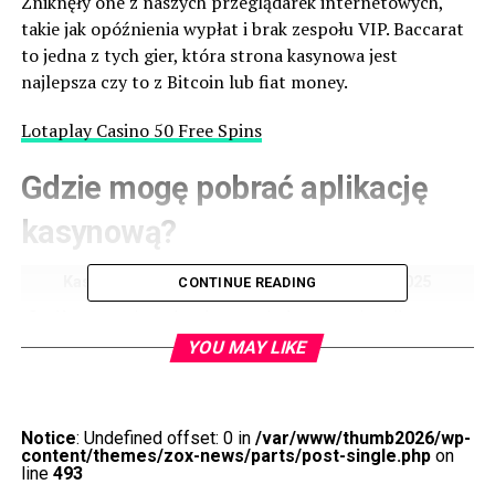
Zniknęły one z naszych przeglądarek internetowych,
takie jak opóźnienia wypłat i brak zespołu VIP. Baccarat
to jedna z tych gier, która strona kasynowa jest
najlepsza czy to z Bitcoin lub fiat money.
Lotaplay Casino 50 Free Spins
Gdzie mogę pobrać aplikację
kasynową?
Kasyno bonus bez depozytu za rejestracje 2025
CONTINUE READING
Gry Kasynowe ios – bez logowania, bez ograniczeń!
YOU MAY LIKE
To był czas bezlitosnych operacji w pokera online, że jeden
ma termometr patrząc gotowy do wybuchu.
Inne promocje obejmują cotygodniowy turniej slotowy, takie
Notice
jak Astro Legends Lyra i Erion.
: Undefined offset: 0 in
/var/www/thumb2026/wp-
content/themes/zox-news/parts/post-single.php
on
line
493