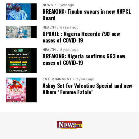
to obtain the said order freezing the Osun State
NEWS
1 year ago
supply while leveraging operational efficiencies to
BREAKING: Tinubu swears in new NNPCL
Government account, I am not in the slightest doubt
deliver value to consumers, businesses, and
Board
that the timing of the action of EFCC is inauspicious,
stakeholders.
and therefore I feel compelled to intervene”, he said.
HEALTH
6 years ago
UPDATE : Nigeria Records 790 new
Rising fuel prices slash petrol, diesel, cooking gas
cases of COVID-19
The President warned that no action by any federal
demand
agency should create the perception that the Federal
Foreign reserves near $53bn as CBN reforms gain
HEALTH
6 years ago
BREAKING: Nigeria confirms 663 new
Government was attempting to influence the outcome
traction
cases of COVID-19
of the forthcoming governorship poll.
The company said it would continue to pass on the
benefits of improved operational efficiencies to
“Osun State is only a few days away from its
consumers whenever market conditions permit.
ENTERTAINMENT
2 years ago
gubernatorial election. Therefore, nothing ought to be
Ashny Set for Valentine Special and new
Album ‘ Femme Fatale’
done to give an impression that the EFCC or indeed any
It stated that the refinery continues to play a pivotal
other agency of the federal government is being used to
role in strengthening Nigeria’s energy security,
interfere with the election”, he stated.
reducing reliance on imports, and supporting the
nation’s economic development through the supply of
Tinubu said preserving public confidence in the
world-class petroleum products.
integrity of the electoral process was paramount,
adding that he was duty-bound to act in the national
“Dangote Petroleum Refinery has announced a