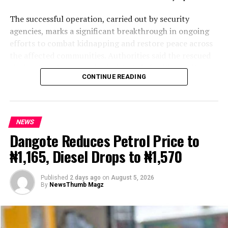
However, in a personally signed statement issued from
The successful operation, carried out by security
the State House, Abuja, President Tinubu disclosed that
agencies, marks a significant breakthrough in ongoing
the EFCC had obtained the court order on August 5,
efforts to combat kidnapping and restore peace across
2026, freezing the accounts of the Osun State
the affected communities. Authorities said the rescued
Government.
victims have been reunited with their families, while
CONTINUE READING
efforts are underway to apprehend the perpetrators
He said he was “deeply embarrassed” by the timing of
and dismantle the criminal networks responsible for the
the development, explaining that actions taken by
abductions.
federal institutions are often attributed to the
President, regardless of whether he authorised them.
NEWS
The rescue underscores the commitment of security
Dangote Reduces Petrol Price to
agencies to strengthening intelligence-driven
“It has come to my notice that the Economic and
₦1,165, Diesel Drops to ₦1,570
operations and ensuring the safety of lives and property
Financial Crimes Commission (EFCC) obtained a court
across the country. Further details on the operation and
order on August 5, 2026, freezing the accounts of the
ongoing investigations are expected from the relevant
Osun State Government. I must state that I feel deeply
Published
2 days ago
on
August 5, 2026
By
NewsThumb Magz
authorities.
embarrassed not by the EFCC’s exercise of its mandate
backed by a court order, but by the timing of the
Post Views:
39
agency’s action.