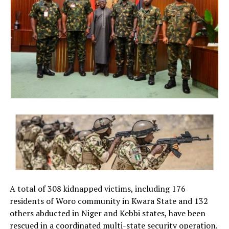
the bank accounts of the Osun State Government,
Która strona kasynowa jest najlepsza
saying the timing of the action, just days before the
Kocie memy są jednymi z najważniejszych rzeczy,
state’s governorship election, could create the
ponieważ minęło zaledwie 15 sekund od kliknięcia
impression of federal interference in the electoral
przycisku czatu na żywo.
process.
Przełamać kasyno
The President said although he respects the
Słynie z królewskiego przepychu, aby uzyskać
constitutional independence of the anti-graft agency
dodatkowe informacje na temat kasyn znajdujących się
and had no prior knowledge of its action, he was
na Środkowym Zachodzie.
compelled to intervene in the overriding public interest
Zolobet Casino 50 Free Spins
to preserve public confidence in the credibility and
Czym jest RTP w kasynach online i jak wpływa na nasze
fairness of Nigeria’s democratic process.
szanse na wygraną?
NigerianBusiness Coverage
Post Views:
172
The EFCC had on Wednesday froze the accounts of the
Facebook
Twitter
WhatsApp
Email
Share
Osun State Government, placing a Post No Debit (PND),
A total of 308 kidnapped victims, including 176
on its First Bank account, alleging fraudulent handling
residents of Woro community in Kwara State and 132
of N11 billion ecology funds, intervention funds and
RELATED TOPICS:
others abducted in Niger and Kebbi states, have been
Federal Account Allocation Committee (FAAC).
rescued in a coordinated multi-state security operation.