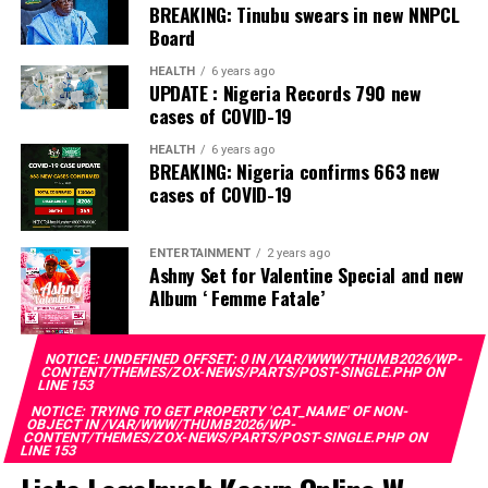
BREAKING: Tinubu swears in new NNPCL
Board
HEALTH
6 years ago
UPDATE : Nigeria Records 790 new
cases of COVID-19
HEALTH
6 years ago
BREAKING: Nigeria confirms 663 new
cases of COVID-19
ENTERTAINMENT
2 years ago
Ashny Set for Valentine Special and new
Album ‘ Femme Fatale’
NOTICE
: UNDEFINED OFFSET: 0 IN
/VAR/WWW/THUMB2026/WP-
CONTENT/THEMES/ZOX-NEWS/PARTS/POST-SINGLE.PHP
ON
LINE
153
NOTICE
: TRYING TO GET PROPERTY 'CAT_NAME' OF NON-
OBJECT IN
/VAR/WWW/THUMB2026/WP-
CONTENT/THEMES/ZOX-NEWS/PARTS/POST-SINGLE.PHP
ON
LINE
153