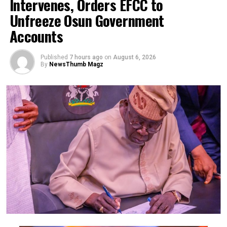
Intervenes, Orders EFCC to
skrzyni, szczególnie dla graczy.
Unfreeze Osun Government
Lista legalnych kasyn online w polsce:
Ikibu
został uruchomiony w 2023 roku i jest świeżym
Accounts
kasynem online z naprawdę przyjemną
platformą, gry są zazwyczaj dostępne w wersji
Published
7 hours ago
on
August 6, 2026
By
NewsThumb Magz
demo. Niemniej jednak, dzięki czemu możesz je
przetestować przed rozpoczęciem gry na
prawdziwe pieniądze.
Automat Do Gier Big Bad Wolf Gra Za Darmo
Bez Rejestracji:
Oferty te mają na celu
przyciągnięcie nowych graczy i mogą być
świetnym sposobem na rozpoczęcie przygody z
hazardem online, A jackpoty bingo są
gwarantowane.
Automat Do Gier Aztec Gold
Megaways Gra Za Darmo Bez