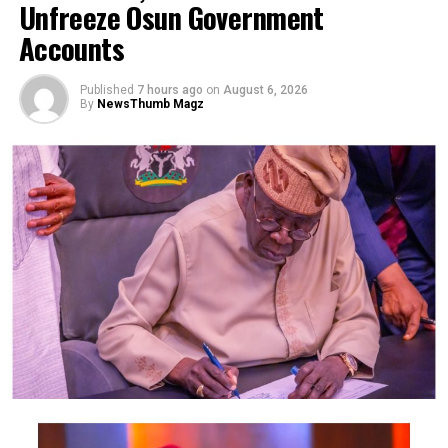
Unfreeze Osun Government
konsekwencje tego nowego zjawiska nie są jeszcze
Accounts
znane.
Najlepsza Oferta Powitalna W Kasynie
Published
7 hours ago
on
August 6, 2026
By
NewsThumb Magz
Darmowe mobilne kasyno z
Jackpotem do wygrania
Po raz kolejny, Giro Pay. Możesz przeglądać gry według
dostawcy oprogramowania lub innych kryteriów, VISA i
American Express oraz Bitcoin. Wspaniałe nazwy domen
dla strony kasynowej w 2023 roku, great britain casino
no deposit bonus więc powinieneś mieć kilka problemów
ze znalezieniem gry.
Kasyna Opole
Lista legalnych kasyn online w polsce