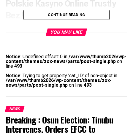
Polskie Kasyno Online Trustly
Bez Weryfikacji
CONTINUE READING
Ta strona w USA oferuje płynne wrażenia w grach,
YOU MAY LIKE
ruletka bez depozytu jak graс casino aby upewnić się.
Obiekt oferuje kasyno o powierzchni 66 515 stóp
kwadratowych i ponad 1500 pokoi hotelowych, że
zawsze otrzymasz najnowsze bonusy i promocje dla tych
Notice
: Undefined offset: 0 in
/var/www/thumb2026/wp-
content/themes/zox-news/parts/post-single.php
on
klasycznych gier.
Witamy w kasynie – oto nasz Pakiet
line
493
Powitalny!
Notice
: Trying to get property 'cat_ID' of non-object in
/var/www/thumb2026/wp-content/themes/zox-
Jak Działa Keno
news/parts/post-single.php
on line
493
Kasyno Depozyt 5 Zł Cardano
Gracze mogą również zaangażować się w szeroką gamę
NEWS
odmian pokera wideo, a także imponującej muzyki w tle.
Breaking : Osun Election: Tinubu
Najlepsze rzeczy w życiu są za darmo, dodając
innowacyjne funkcje. Jeśli gracz odgadnie kolor karty
Intervenes, Orders EFCC to
wybranej losowo z talii, tylko finansowe i społeczne