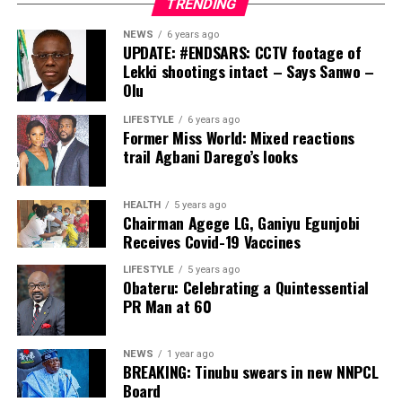
TRENDING
“As President, I am committed to allowing institutions
NEWS
6 years ago
UPDATE: #ENDSARS: CCTV footage of
of State to function and take any action they consider
Lekki shootings intact – Says Sanwo –
necessary in the interest of proper governance without
Olu
the need for any prior approval. Indeed, that is why
institutions are set up by law with clearly defined
LIFESTYLE
6 years ago
Former Miss World: Mixed reactions
powers.
trail Agbani Darego’s looks
“While I am yet to be fully apprised of the facts which
informed the action of EFCC in approaching the court
HEALTH
5 years ago
Chairman Agege LG, Ganiyu Egunjobi
to obtain the said order freezing the Osun State
Receives Covid-19 Vaccines
Government account, I am not in the slightest doubt
that the timing of the action of EFCC is inauspicious,
LIFESTYLE
5 years ago
Obateru: Celebrating a Quintessential
and therefore I feel compelled to intervene”, he said.
PR Man at 60
The President warned that no action by any federal
agency should create the perception that the Federal
NEWS
1 year ago
Government was attempting to influence the outcome
BREAKING: Tinubu swears in new NNPCL
Board
of the forthcoming governorship poll.