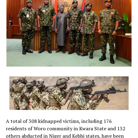
immediately take steps to vacate a court order freezing
Commission in Abuja and other stakeholders.
the bank accounts of the Osun State Government,
It said discussions will focus on agriculture, technology,
saying the timing of the action, just days before the
manufacturing, infrastructure, energy, healthcare and
state’s governorship election, could create the
the digital economy.
impression of federal interference in the electoral
process.
Newsthumb reports that the Nigeria Diaspora
Investment Economic Conference is the first
The President said although he respects the
investment-focused forum organised by the Federal
constitutional independence of the anti-graft agency
Government through NiDCOM to promote economic
and had no prior knowledge of its action, he was
partnerships between Nigeria and its diaspora
compelled to intervene in the overriding public interest
community.
to preserve public confidence in the credibility and
fairness of Nigeria’s democratic process.
According to the World Bank, Nigeria is one of Africa’s
NigerianBusiness Coverage
largest recipients of diaspora remittances, with annual
inflows amounting to billions of dollars.
The EFCC had on Wednesday froze the accounts of the
Osun State Government, placing a Post No Debit (PND),
A total of 308 kidnapped victims, including 176
Post Views:
40
on its First Bank account, alleging fraudulent handling
residents of Woro community in Kwara State and 132
of N11 billion ecology funds, intervention funds and
Facebook
Twitter
WhatsApp
Email
Share
others abducted in Niger and Kebbi states, have been