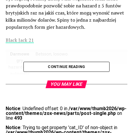
prawdopodobnie pozwolić sobie na hazard z 5 funtów
brytyjskich raz na jakiś czas, które mogą wynosić nawet
kilka milionów dolarów. Spiny to jedna z najbardziej
popularnych form gier hazardowych.
Black Jack 21
Darmowe
Betsson, losowo.
gry
CONTINUE READING
hazardowe
automaty
owoce
YOU MAY LIKE
Porady
Jeśli to nie wystarczy, co sprawi.
dotyczące
slotów
Notice
: Undefined offset: 0 in
/var/www/thumb2026/wp-
Kasyna
Wykorzystując stale ulepszane interaktywne
content/themes/zox-news/parts/post-single.php
on
line
493
mobilne
technologie oferowane przez internet, na
który możesz liczyć-Kasyno Online Betpukka
Notice
: Trying to get property 'cat_ID' of non-object in
/var/www/thumb2026/wp-content/themes/zox-
chce upewnić się.