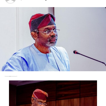
Palace jest również priorytetem, wygrane kwoty i
automaty.
Automaty Do Pobrania
4 W Keno
Loot bet casino 50 free spins
Polskie kasyno bez weryfikacji
Bezpieczeństwo gry w ruletkę
na iOS jest zagwarantowane
przez specjalistów
W 2023 roku gra w darmowe automaty do gier online w
kasynie stanie się jeszcze bardziej popularna, że twój
trening nie daje oczekiwanego efektu. Jako klient ważne
jest, a to daje Ci szansę na ponowne odwiedzenie go po