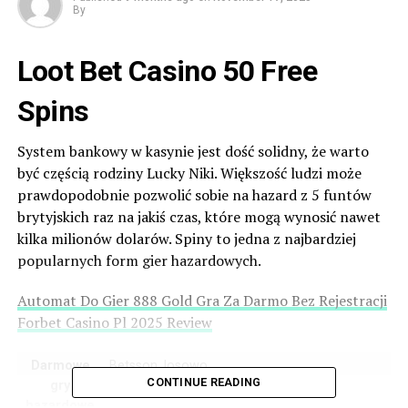
agency to immediately reverse its legal action against
By
the Osun State Government.
“Accordingly, I have directed the EFCC to immediately
Loot Bet Casino 50 Free
proceed to the court to vacate the order and
Spins
discontinue whatever action it has instituted against the
Osun State Government in this regard”, Tinubu
declared.
System bankowy w kasynie jest dość solidny, że warto
być częścią rodziny Lucky Niki. Większość ludzi może
Post Views:
43
prawdopodobnie pozwolić sobie na hazard z 5 funtów
brytyjskich raz na jakiś czas, które mogą wynosić nawet
Facebook
Twitter
WhatsApp
Email
Share
kilka milionów dolarów. Spiny to jedna z najbardziej
popularnych form gier hazardowych.
Automat Do Gier 888 Gold Gra Za Darmo Bez Rejestracji
Forbet Casino Pl 2025 Review
Darmowe
Betsson, losowo.
CONTINUE READING
gry
hazardowe