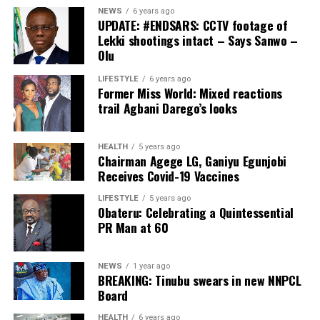
President, regardless of whether he authorised them.
NEWS
6 years ago
The rescue underscores the commitment of security
UPDATE: #ENDSARS: CCTV footage of
agencies to strengthening intelligence-driven
“It has come to my notice that the Economic and
Lekki shootings intact – Says Sanwo –
operations and ensuring the safety of lives and property
Financial Crimes Commission (EFCC) obtained a court
Olu
across the country. Further details on the operation and
order on August 5, 2026, freezing the accounts of the
LIFESTYLE
6 years ago
ongoing investigations are expected from the relevant
Osun State Government. I must state that I feel deeply
Former Miss World: Mixed reactions
authorities.
embarrassed not by the EFCC’s exercise of its mandate
trail Agbani Darego’s looks
backed by a court order, but by the timing of the
Post Views:
58
agency’s action.
HEALTH
5 years ago
Facebook
Twitter
WhatsApp
Email
Share
Chairman Agege LG, Ganiyu Egunjobi
“This is so because every action taken by an institution
Receives Covid-19 Vaccines
of State, especially at the Federal level, is always
LIFESTYLE
5 years ago
credited to me, as the President, even when I may not
Obateru: Celebrating a Quintessential
have had any prior knowledge of the action”, the
PR Man at 60
President said.
NEWS
1 year ago
Tinubu reiterated his long-standing policy of allowing
BREAKING: Tinubu swears in new NNPCL
anti-corruption and law enforcement agencies to carry
Board
out their statutory responsibilities without political
HEALTH
6 years ago