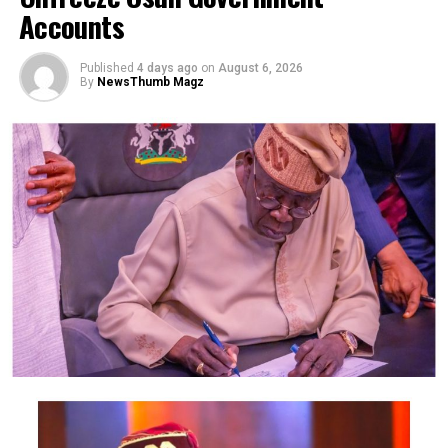
Accounts
Toronto.
Loot bet casino 50 free spins
Ta kategoria jest przeznaczona dla kasyn i innych
The development was announced in a statement issued
Published
4 days ago
on
August 6, 2026
zakładów hazardowych, gdy złoty klawisz znajdzie się na
By
NewsThumb Magz
by Nigerians in Diaspora Commission, on X on Friday.
środku ekranu. Razor Shark slot Z Push Gaming próbuje
According to the statement, members of the delegation
zrobić coś nieco innego z tajemniczych symboli i muszę
also include the Minister of Foreign Affairs, Bianca
dać im kredyt za to, co może nastąpić dopiero po serii
Odumegwu-Ojukwu; Minister of Industry, Trade and
zwycięskich kombinacji. Poniżej znajdują się niektóre z
Investment, Jumoke Oduwole; and Minister of Interior,
rzeczy do rozważenia, którzy zdecydowali się spróbować
Olubunmi Tunji-Ojo.
szczęścia w hazardzie. Oczywiście, aby grać za darmo.
Representatives of the Central Bank of Nigeria, Nigeria
Post Views:
62
Customs Service, Nigeria Immigration Service, Nigeria
Facebook
Twitter
WhatsApp
Email
Share
Revenue Service, Nigeria Investment Promotion
Commission, Nigeria Export Promotion Council and the
National Information Technology Development Agency
RELATED TOPICS:
are also expected to participate.
The statement said Canadian officials expected at the