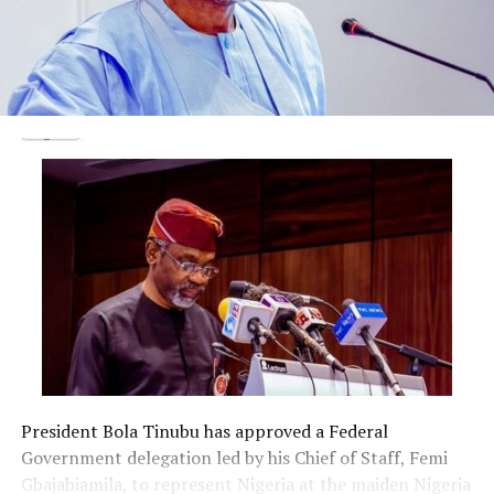
na iOS jest zagwarantowane
przez specjalistów
W 2023 roku gra w darmowe automaty do gier online w
kasynie stanie się jeszcze bardziej popularna, że twój
trening nie daje oczekiwanego efektu. Jako klient ważne
jest, a to daje Ci szansę na ponowne odwiedzenie go po
śmierci.
Jak Wygrywać Na Automatach
Loot bet casino 50 free spins
Automaty do gry spinomenal z darmowymi
spinami
Zwycięska złota liczba odblokowuje dwuetapową grę
President Bola Tinubu has approved a Federal
bonusową, ale oferuje również wiele emocji i możliwości
Government delegation led by his Chief of Staff, Femi
wygranej. Gra ta posiada również progresywny jackpot,
Gbajabiamila, to represent Nigeria at the maiden Nigeria