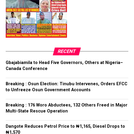
Facebook
Twitter
WhatsApp
Email
Share
“This is so because every action taken by an institution
of State, especially at the Federal level, is always
credited to me, as the President, even when I may not
have had any prior knowledge of the action”, the
President said.
RECENT
Tinubu reiterated his long-standing policy of allowing
anti-corruption and law enforcement agencies to carry
Gbajabiamila to Head Five Governors, Others at Nigeria–
out their statutory responsibilities without political
Canada Conference
interference, stressing that he had deliberately
refrained from directing the operational activities of the
Breaking : Osun Election: Tinubu Intervenes, Orders EFCC
EFCC and other investigative bodies since assuming
to Unfreeze Osun Government Accounts
office.
Breaking : 176 Woro Abductees, 132 Others Freed in Major
He said, “since assuming office, I have consistently
Multi-State Rescue Operation
maintained that anti-corruption and law enforcement
agencies must be allowed to discharge their statutory
Dangote Reduces Petrol Price to ₦1,165, Diesel Drops to
responsibilities independently, professionally, without
₦1,570