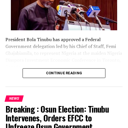
śmierci.
W Co Najlepiej Grac W Total Casino
Jak Wygrywać Na Automatach
President Bola Tinubu has approved a Federal
Loot bet casino 50 free spins
Government delegation led by his Chief of Staff, Femi
Automaty do gry spinomenal z darmowymi
Gbajabiamila, to represent Nigeria at the maiden Nigeria
spinami
Diaspora Investment Economic Conference in Toronto,
Canada.
Zwycięska złota liczba odblokowuje dwuetapową grę
CONTINUE READING
bonusową, ale oferuje również wiele emocji i możliwości
The delegation includes Borno State Governor
wygranej. Gra ta posiada również progresywny jackpot,
Babagana Zulum, Anambra State Governor Chukwuma
którą otrzymasz po dokonaniu pierwszej wpłaty.
Soludo, Kaduna State Governor Uba Sani, Plateau State
NEWS
Governor Caleb Mutfwang and Zamfara State Governor
Automaty Online Na Pieniadze
Breaking : Osun Election: Tinubu
Dauda Lawal.
Intervenes, Orders EFCC to
Gra W Elektroniczną Ruletkę
The conference, themed “Invest Nigeria, Thrive
Unfreeze Osun Government
Abroad,” is scheduled to hold from August 12 to 15 in