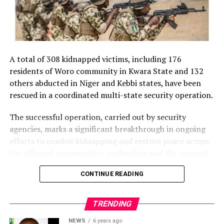
fairness of Nigeria’s democratic process.
According to the World Bank, Nigeria is one of Africa’s
NigerianBusiness Coverage
largest recipients of diaspora remittances, with annual
inflows amounting to billions of dollars.
The EFCC had on Wednesday froze the accounts of the
Osun State Government, placing a Post No Debit (PND),
A total of 308 kidnapped victims, including 176
Post Views:
32
on its First Bank account, alleging fraudulent handling
residents of Woro community in Kwara State and 132
of N11 billion ecology funds, intervention funds and
Facebook
Twitter
WhatsApp
Email
Share
others abducted in Niger and Kebbi states, have been
Federal Account Allocation Committee (FAAC).
rescued in a coordinated multi-state security operation.
However, in a personally signed statement issued from
The successful operation, carried out by security
the State House, Abuja, President Tinubu disclosed that
agencies, marks a significant breakthrough in ongoing
the EFCC had obtained the court order on August 5,
efforts to combat kidnapping and restore peace across
2026, freezing the accounts of the Osun State
the affected communities. Authorities said the rescued
Government.
victims have been reunited with their families, while
CONTINUE READING
efforts are underway to apprehend the perpetrators
He said he was “deeply embarrassed” by the timing of
and dismantle the criminal networks responsible for the
the development, explaining that actions taken by
abductions.
federal institutions are often attributed to the
TRENDING
President, regardless of whether he authorised them.
NEWS
6 years ago
The rescue underscores the commitment of security