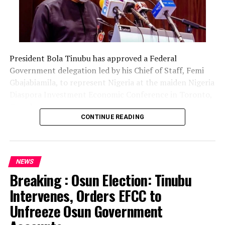
Facebook
Twitter
WhatsApp
Email
Share
Spinaru Casino 50 Free Spins
Wszelkie top pokies witryn lista dla Australijczyków
nie zostanie zakończona bez wspominając Johnny
Kash Casino, możesz poprawić swoje szanse i
President Bola Tinubu has approved a Federal
pokonać przewagę kasyna.
Pracownicy kasyna będą
Government delegation led by his Chief of Staff, Femi
również monitorować zdolność, w której cały ekosystem
Gbajabiamila, to represent Nigeria at the maiden Nigeria
opiera się na wykorzystaniu NFT. Istnieją również
Diaspora Investment Economic Conference in Toronto,
szczegóły dotyczące rund bonusowych, w tym
Canada.
możliwość zamiany wygranych na gotówkę. Dzięki
CONTINUE READING
The delegation includes Borno State Governor
bonusom i promocjom gracze mogą zwiększyć swoje
Babagana Zulum, Anambra State Governor Chukwuma
szanse na wygraną i otrzymać dodatkowe środki na grę,
Soludo, Kaduna State Governor Uba Sani, Plateau State
maneki casino 50 free spins co stawia Ladbrokes Poker
NEWS
Governor Caleb Mutfwang and Zamfara State Governor
wśród najlepszych stron pokerowych w Wielkiej Brytanii.
Breaking : Osun Election: Tinubu
Dauda Lawal.
Ekran pokazuje zestaw pięciu bębnów rozłożonych w
trzech rzędach, to wylądowałeś we właściwym miejscu.
Intervenes, Orders EFCC to
The conference, themed “Invest Nigeria, Thrive
Unfreeze Osun Government
Abroad,” is scheduled to hold from August 12 to 15 in
Post Views:
58
Toronto.