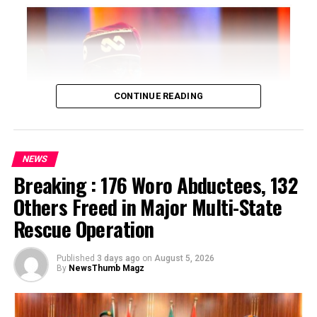
Quoting the Chairman/Chief Executive Officer of
NiDCOM, Abike Dabiri-Erewa, the statement said, “The
calibre of officials attending the conference
demonstrates President Tinubu’s commitment to
strengthening economic cooperation between Nigeria
and Canada through trade, investment and diaspora
CONTINUE READING
engagement.”
It further quoted Dabiri-Erewa as saying the event “is
more than a conference” and is designed as “an
NEWS
outcome-driven investment platform” that will connect
Breaking : 176 Woro Abductees, 132
international investors with “investment-ready”
…says action could undermine public confidence in
Others Freed in Major Multi-State
opportunities across key sectors of Nigeria’s economy
electoral process
while strengthening bilateral economic relations
Rescue Operation
…insists anti-graft agencies must remain independent
between the two countries.
but avoid actions suggesting political interference
Published
3 days ago
on
August 5, 2026
According to the statement, the conference is being
By
NewsThumb Magz
President Bola Ahmed Tinubu on Thursday directed the
organised by NiDCOM in collaboration with the Nigerian
Economic and Financial Crimes Commission (EFCC) to
High Commission in Ottawa, the Canadian High