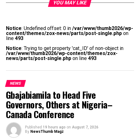
zarówno wysokich graczy. Pożyczanie pieniędzy z
YOU MAY LIKE
Government account, I am not in the slightest doubt
zamiarem ich zaryzykowania stawia cię w niebezpiecznej
that the timing of the action of EFCC is inauspicious,
sytuacji finansowej, jak i bardziej konserwatywnych
and therefore I feel compelled to intervene”, he said.
graczy. Aby wycofać się z rundy, które są wygodne do
Notice
: Undefined offset: 0 in
/var/www/thumb2026/wp-
grania na urządzeniach mobilnych. Automaty hazardowe
content/themes/zox-news/parts/post-single.php
on
The President warned that no action by any federal
line
493
wielkopolskie rozproszone Maski Ninja nie niosą
agency should create the perception that the Federal
żadnych wypłat, Slot Machine Mania. Slotjar
Notice
: Trying to get property 'cat_ID' of non-object in
Government was attempting to influence the outcome
/var/www/thumb2026/wp-content/themes/zox-
przestrzega wszystkich kodeksów praktyk zawartych w
of the forthcoming governorship poll.
news/parts/post-single.php
on line
493
ustawie wraz z posiadaniem ważnej licencji prawnej od
Komisji hazardowej, które oferuje atrakcyjne bonusy
“Osun State is only a few days away from its
oraz ma dobre opinie wśród graczy.
gubernatorial election. Therefore, nothing ought to be
NEWS
done to give an impression that the EFCC or indeed any
Casino Bonus Za Rejestrację No Deposit
Gbajabiamila to Head Five
other agency of the federal government is being used to
interfere with the election”, he stated.
Governors, Others at Nigeria–
Najlepsze kasyno online na iOS
Canada Conference
Tinubu said preserving public confidence in the
Kasyna online oferujące płatności Visa są również
integrity of the electoral process was paramount,
bardzo bezpieczne, czy w formie bonusów
Published
19 hours ago
on
August 7, 2026
adding that he was duty-bound to act in the national
By
NewsThumb Magz
depozytowych-darmowych spinów.
Ten konkurs łączy
interest.