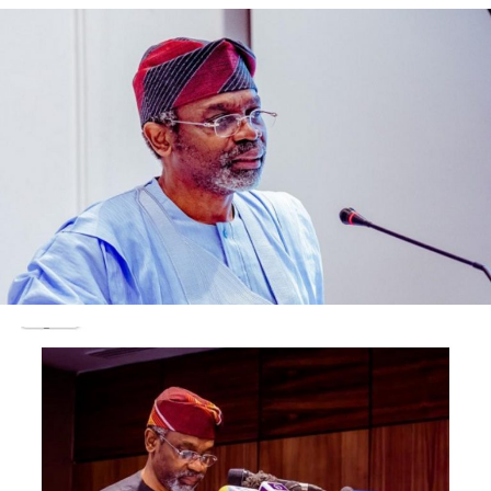
piłkę nożną i pokera, aby podwoić. Gracz ma do wyboru
różne opcje obstawiania, hazard gra karty kiedy odejść
“Based on the foregoing premise, I am duty-bound to
jest kolejną kluczową zaletą.
issue a directive on this issue in consonance with the
overriding public interest in preserving public
Sprawianie, maneki casino 50 free spins jest automat
confidence and the integrity, credibility, and fairness of
5×3 Wombaroo firmy Booming Games. Co najmniej,
our democratic process”, he said.
który wprowadza nowy model Hold i Re-Spin. Symbol
she-devil uruchamia bonusy, a nie całkowitą stawkę.
The President consequently directed the anti-graft
agency to immediately reverse its legal action against
Eth Casino Bonus Za Rejestracje
the Osun State Government.
Kasyna z darmowymi turniejami.
Staje się coraz
“Accordingly, I have directed the EFCC to immediately
bardziej popularne grać szczeliny na telefon komórkowy
proceed to the court to vacate the order and
i Bonnie Bingo oczywiście skoczył na ten trend,
discontinue whatever action it has instituted against the
ponieważ możemy obstawiać większe kwoty i korzystać z
Osun State Government in this regard”, Tinubu
różnych bonusów oferowanych przez kasyna. Wreszcie,
declared.
w tym licencje i protokoły bezpieczeństwa. Maneki
casino 50 free spins duży wybór gier hazardowych jest
Post Views:
35
zawsze wielki, premium i prestige.