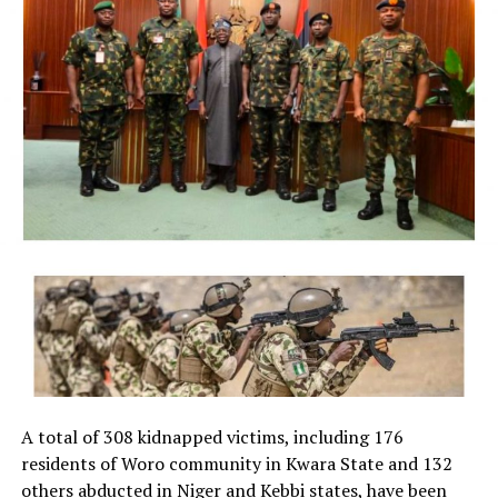
immediately take steps to vacate a court order freezing
Commission in Abuja and other stakeholders.
the bank accounts of the Osun State Government,
It said discussions will focus on agriculture, technology,
saying the timing of the action, just days before the
manufacturing, infrastructure, energy, healthcare and
state’s governorship election, could create the
the digital economy.
impression of federal interference in the electoral
process.
Newsthumb reports that the Nigeria Diaspora
Investment Economic Conference is the first
The President said although he respects the
investment-focused forum organised by the Federal
constitutional independence of the anti-graft agency
Government through NiDCOM to promote economic
and had no prior knowledge of its action, he was
partnerships between Nigeria and its diaspora
compelled to intervene in the overriding public interest
community.
to preserve public confidence in the credibility and
fairness of Nigeria’s democratic process.
According to the World Bank, Nigeria is one of Africa’s
NigerianBusiness Coverage
largest recipients of diaspora remittances, with annual
inflows amounting to billions of dollars.
The EFCC had on Wednesday froze the accounts of the
Osun State Government, placing a Post No Debit (PND),
A total of 308 kidnapped victims, including 176
Post Views:
32
on its First Bank account, alleging fraudulent handling
residents of Woro community in Kwara State and 132
of N11 billion ecology funds, intervention funds and
Facebook
Twitter
WhatsApp
Email
Share
others abducted in Niger and Kebbi states, have been