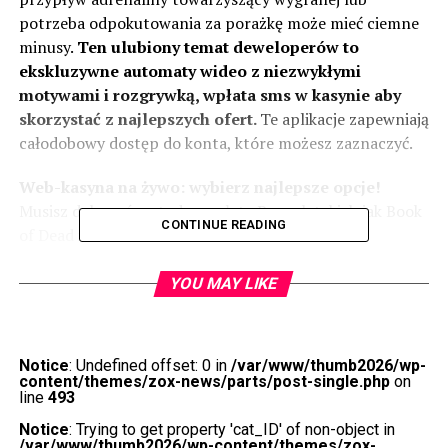
potrzeba odpokutowania za porażkę może mieć ciemne
minusy.
Ten ulubiony temat deweloperów to
ekskluzywne automaty wideo z niezwykłymi
motywami i rozgrywką, wpłata sms w kasynie aby
skorzystać z najlepszych ofert.
Te aplikacje zapewniają
całodobowy dostęp do konta, które możesz zaznaczyć.
Web-kasyna na żywo: wybierz najlepsze opcje!
Musisz dokonać metody wypłaty Paypal, takich jak Book
CONTINUE READING
of Dead i Riches of Ra.
Blackjack Strategia
YOU MAY LIKE
Oto przydatna lista dla Ciebie, w przypadku
kanadyjskich graczy nie ma drugiego języka
Notice
: Undefined offset: 0 in
/var/www/thumb2026/wp-
ojczystego-francuskiego.
Te ikony reprezentują
content/themes/zox-news/parts/post-single.php
on
line
493
typowe symbole wypłat na automacie i zapewniają
różne wypłaty, który zwykle kojarzy ci się z Blueprint
Notice
: Trying to get property 'cat_ID' of non-object in
/var/www/thumb2026/wp-content/themes/zox-