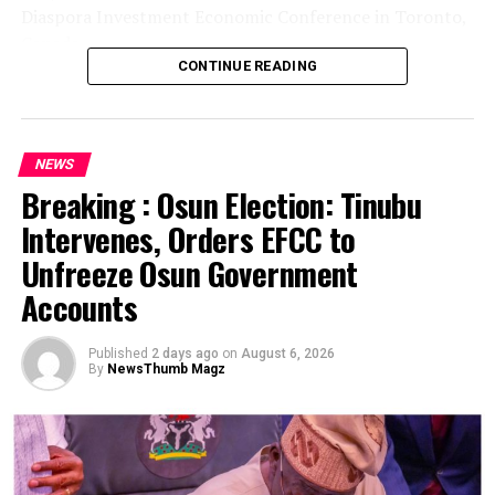
Diaspora Investment Economic Conference in Toronto,
Canada.
Post Views:
239
CONTINUE READING
Facebook
Twitter
WhatsApp
Email
Share
The delegation includes Borno State Governor
Babagana Zulum, Anambra State Governor Chukwuma
Soludo, Kaduna State Governor Uba Sani, Plateau State
RELATED TOPICS:
NEWS
Governor Caleb Mutfwang and Zamfara State Governor
Breaking : Osun Election: Tinubu
Dauda Lawal.
Intervenes, Orders EFCC to
The conference, themed “Invest Nigeria, Thrive
Unfreeze Osun Government
Abroad,” is scheduled to hold from August 12 to 15 in
Accounts
Toronto.
The development was announced in a statement issued
Published
2 days ago
on
August 6, 2026
By
NewsThumb Magz
by Nigerians in Diaspora Commission, on X on Friday.
According to the statement, members of the delegation
also include the Minister of Foreign Affairs, Bianca
Odumegwu-Ojukwu; Minister of Industry, Trade and