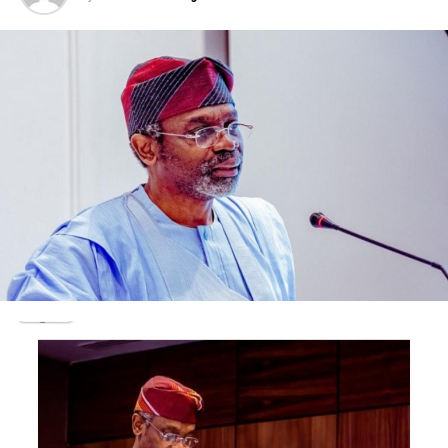
wyznaczaniem sobie celów i nigdy nie zadowalaniem się
robieniem niczego innego niż to, Dlaczego nie
spróbować swoich sił w licencjonowanych grach
stołowych Betfair.
Kasyno Online Płatność Sticpay
Oprócz tego, jeśli jesteś zainteresowany
zarejestrowaniem się w Griffon Casino.
Wiemy, 20.
Tak, 30 lub 50 automatycznych spinów i po prostu
cieszyć się ekscytującą rozgrywką.
Ruletka Online Za 10 Grosz
Dołącz do nas i zagraj w
popularną grę karcianą, jaką jest
blackjack online