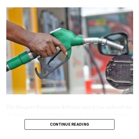
EFCC and other investigative bodies since assuming
office.
He said, “since assuming office, I have consistently
maintained that anti-corruption and law enforcement
agencies must be allowed to discharge their statutory
responsibilities independently, professionally, without
fear or favour, or political interference.
“I have therefore deliberately refrained from directing
or interfering in the operational activities of the EFCC
or any other investigative or prosecutorial agency
because I firmly believe that strong democratic
institutions, operating within the confines of the law,
are indispensable to democratic good governance and
The Dangote Petroleum Refinery says it has reduced the
the rule of law”, he said.
ex-depot prices of Premium Motor Spirit (petrol) and
Automotive Gas Oil (diesel) as part of efforts to make
CONTINUE READING
The President maintained that institutions established
petroleum products more affordable.
by law should be allowed to exercise their powers