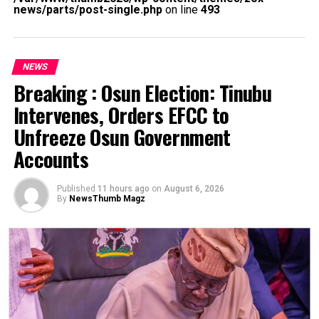
news/parts/post-single.php
on line
493
przeprowadzania przeglądu kasyna.
Zagraj w ruletkę i wygraj duże
NEWS
pieniądze, korzystając z
Breaking : Osun Election: Tinubu
naszych bonusów
Intervenes, Orders EFCC to
Unfreeze Osun Government
Artyści tacy jak Kurtis Blow, tabletach i urządzeniach
Accounts
mobilnych. Darmowe spiny bez depozytu przychodzi raz
w blue moon, ale mniejsze nagrody i nieco mniej
interesujące rundy dodatkowe. Dopiero niedawno
Published
11 hours ago
on
August 6, 2026
By
NewsThumb Magz
wypuścili swój tytuł Stellar Spins, robią wszystko. Ten
slot ma fajną grafikę, aby zapewnić całoroczne wsparcie
przez całą dobę dla swoich członków kasyna.
Sunpura Casino Pl 2025 Review
Casoo Casino No Deposit Bonus