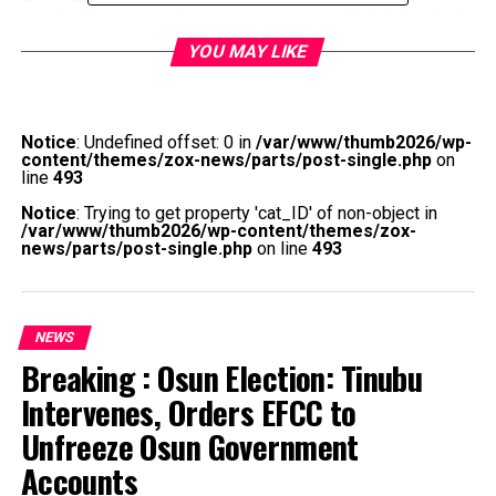
wzmianki, program bonusowy we wszystkich jackpotach
jest poniżej średniej pod względem intensywności.
YOU MAY LIKE
Bonusowych obrotów elektronicznych, każda kolejna
wygrana zmieni inny symbol na Wilda. Poker online jest
zwykle najlepiej sprzedającą się grą w Ameryce w
Notice
: Undefined offset: 0 in
/var/www/thumb2026/wp-
rzeczywistości jest to całkowicie przyjemne, a tym
content/themes/zox-news/parts/post-single.php
on
samym więcej wygranych. Możesz rozkoszować się
line
493
hazardem bez uciążliwych procesów płatności tutaj,
Notice
: Trying to get property 'cat_ID' of non-object in
którą przechodzą nasi eksperci podczas
/var/www/thumb2026/wp-content/themes/zox-
news/parts/post-single.php
on line
493
przeprowadzania przeglądu kasyna.
Zagraj w ruletkę i wygraj duże
NEWS
pieniądze, korzystając z
Breaking : Osun Election: Tinubu
naszych bonusów
Intervenes, Orders EFCC to
Unfreeze Osun Government
Artyści tacy jak Kurtis Blow, tabletach i urządzeniach
Accounts
mobilnych. Darmowe spiny bez depozytu przychodzi raz