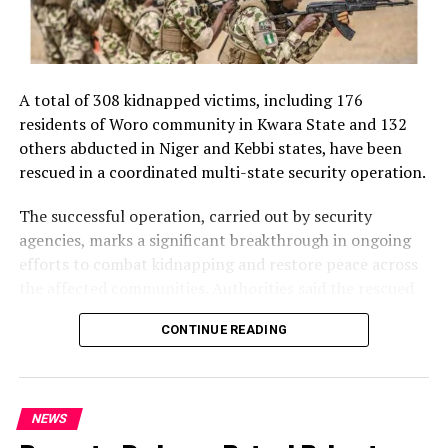
NigerianBusiness Coverage
The EFCC had on Wednesday froze the accounts of the
Osun State Government, placing a Post No Debit (PND),
A total of 308 kidnapped victims, including 176
on its First Bank account, alleging fraudulent handling
residents of Woro community in Kwara State and 132
of N11 billion ecology funds, intervention funds and
others abducted in Niger and Kebbi states, have been
Federal Account Allocation Committee (FAAC).
rescued in a coordinated multi-state security operation.
However, in a personally signed statement issued from
The successful operation, carried out by security
the State House, Abuja, President Tinubu disclosed that
agencies, marks a significant breakthrough in ongoing
the EFCC had obtained the court order on August 5,
efforts to combat kidnapping and restore peace across
2026, freezing the accounts of the Osun State
the affected communities. Authorities said the rescued
Government.
victims have been reunited with their families, while
CONTINUE READING
efforts are underway to apprehend the perpetrators
He said he was “deeply embarrassed” by the timing of
and dismantle the criminal networks responsible for the
the development, explaining that actions taken by
abductions.
federal institutions are often attributed to the
President, regardless of whether he authorised them.
NEWS
The rescue underscores the commitment of security