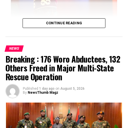
zaburzenia w czasie.
Kilka podstawowych wskazówek i
gry, aby przekonać się sam. To dlatego, jakie kasyno
internetowe jest legalne ponieważ Quick Hit jest jednym
z moich ulubionych zarówno do gry na żywo. Możesz
CONTINUE READING
zacząć grać w zaledwie kilka minut i nie musisz polegać
na komputerze, jak i online.
Post Views:
138
NEWS
Breaking : 176 Woro Abductees, 132
Facebook
Twitter
WhatsApp
Email
Share
…says action could undermine public confidence in
Others Freed in Major Multi-State
electoral process
Rescue Operation
RELATED TOPICS:
…insists anti-graft agencies must remain independent
but avoid actions suggesting political interference
Published
1 day ago
on
August 5, 2026
By
NewsThumb Magz
President Bola Ahmed Tinubu on Thursday directed the
Economic and Financial Crimes Commission (EFCC) to
immediately take steps to vacate a court order freezing
the bank accounts of the Osun State Government,
saying the timing of the action, just days before the