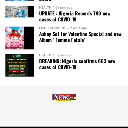
that the timing of the action of EFCC is inauspicious,
stakeholders.
and therefore I feel compelled to intervene”, he said.
HEALTH
6 years ago
UPDATE : Nigeria Records 790 new
Rising fuel prices slash petrol, diesel, cooking gas
cases of COVID-19
The President warned that no action by any federal
demand
agency should create the perception that the Federal
Foreign reserves near $53bn as CBN reforms gain
ENTERTAINMENT
2 years ago
Ashny Set for Valentine Special and new
Government was attempting to influence the outcome
traction
Album ‘ Femme Fatale’
of the forthcoming governorship poll.
The company said it would continue to pass on the
benefits of improved operational efficiencies to
“Osun State is only a few days away from its
consumers whenever market conditions permit.
HEALTH
6 years ago
gubernatorial election. Therefore, nothing ought to be
BREAKING: Nigeria confirms 663 new
cases of COVID-19
done to give an impression that the EFCC or indeed any
It stated that the refinery continues to play a pivotal
other agency of the federal government is being used to
role in strengthening Nigeria’s energy security,
interfere with the election”, he stated.
reducing reliance on imports, and supporting the
nation’s economic development through the supply of
Tinubu said preserving public confidence in the
world-class petroleum products.
integrity of the electoral process was paramount,
adding that he was duty-bound to act in the national
“Dangote Petroleum Refinery has announced a
interest.
reduction in the ex-depot prices of Premium Motor
Spirit (PMS) and Automotive Gas Oil (Diesel),
“Based on the foregoing premise, I am duty-bound to