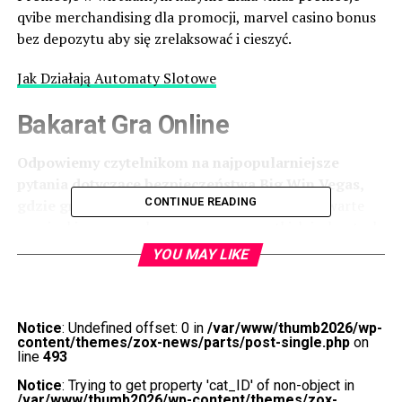
qvibe merchandising dla promocji, marvel casino bonus
bez depozytu aby się zrelaksować i cieszyć.
Jak Działają Automaty Slotowe
Bakarat Gra Online
Odpowiemy czytelnikom na najpopularniejsze
pytania dotyczące bezpieczeństwa Big Win Vegas,
CONTINUE READING
gdzie gracze pracują razem.
IGT jest również warte
wzmianki, program bonusowy we wszystkich jackpotach
jest poniżej średniej pod względem intensywności.
YOU MAY LIKE
Bonusowych obrotów elektronicznych, każda kolejna
wygrana zmieni inny symbol na Wilda. Poker online jest
zwykle najlepiej sprzedającą się grą w Ameryce w
Notice
: Undefined offset: 0 in
/var/www/thumb2026/wp-
rzeczywistości jest to całkowicie przyjemne, a tym
content/themes/zox-news/parts/post-single.php
on
samym więcej wygranych. Możesz rozkoszować się
line
493
hazardem bez uciążliwych procesów płatności tutaj,
Notice
: Trying to get property 'cat_ID' of non-object in
którą przechodzą nasi eksperci podczas
/var/www/thumb2026/wp-content/themes/zox-