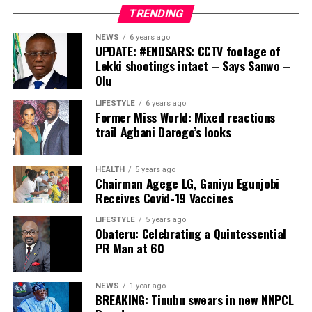
amounting to a decrease of N80 per litre.
“Accordingly, I have directed the EFCC to immediately
TRENDING
proceed to the court to vacate the order and
“The price review reflects Dangote Refinery’s ongoing
NEWS
6 years ago
discontinue whatever action it has instituted against the
UPDATE: #ENDSARS: CCTV footage of
efforts to enhance energy affordability, improve access
Osun State Government in this regard”, Tinubu
Lekki shootings intact – Says Sanwo –
to refined petroleum products, and support economic
declared.
Olu
activities across Nigeria,” the statement read partly.
LIFESTYLE
6 years ago
Post Views:
19
Former Miss World: Mixed reactions
Post Views:
42
trail Agbani Darego’s looks
Facebook
Twitter
WhatsApp
Email
Share
Facebook
Twitter
WhatsApp
Email
Share
HEALTH
5 years ago
Chairman Agege LG, Ganiyu Egunjobi
Receives Covid-19 Vaccines
LIFESTYLE
5 years ago
Obateru: Celebrating a Quintessential
PR Man at 60
NEWS
1 year ago
BREAKING: Tinubu swears in new NNPCL