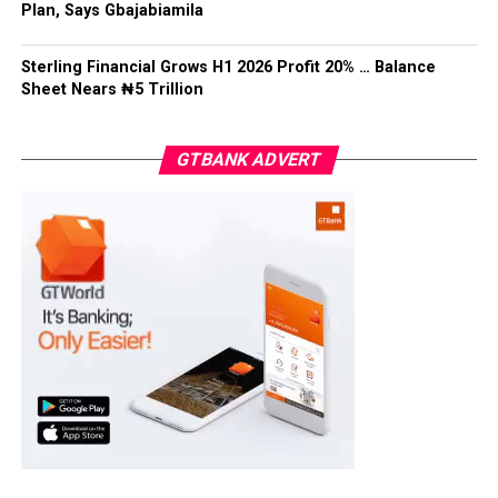
Plan, Says Gbajabiamila
done to give an impression that the EFCC or indeed any
It stated that the refinery continues to play a pivotal
other agency of the federal government is being used to
role in strengthening Nigeria’s energy security,
Sterling Financial Grows H1 2026 Profit 20% … Balance
interfere with the election”, he stated.
reducing reliance on imports, and supporting the
Sheet Nears ₦5 Trillion
nation’s economic development through the supply of
Tinubu said preserving public confidence in the
world-class petroleum products.
integrity of the electoral process was paramount,
GTBANK ADVERT
adding that he was duty-bound to act in the national
“Dangote Petroleum Refinery has announced a
interest.
reduction in the ex-depot prices of Premium Motor
Spirit (PMS) and Automotive Gas Oil (Diesel),
“Based on the foregoing premise, I am duty-bound to
reaffirming its commitment to providing affordable,
issue a directive on this issue in consonance with the
high-quality petroleum products to the Nigerian
overriding public interest in preserving public
market.
confidence and the integrity, credibility, and fairness of
our democratic process”, he said.
“Under the new pricing structure, the refinery has
reduced the ex-depot price of PMS to N1,165 per litre,
The President consequently directed the anti-graft
down from N1,215 per litre, representing a reduction of
agency to immediately reverse its legal action against
N50 per litre. Similarly, the ex-depot price of Diesel has
the Osun State Government.
been reduced to N1,570 per litre from N1,650 per litre,