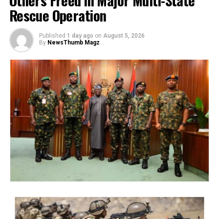
Rescue Operation
Totalbet Aplikacja Ios
…insists anti-graft agencies must remain independent
but avoid actions suggesting political interference
Post Views:
55
Published
1 day ago
on
August 5, 2026
By
NewsThumb Magz
Facebook
Twitter
WhatsApp
Email
Share
President Bola Ahmed Tinubu on Thursday directed the
Economic and Financial Crimes Commission (EFCC) to
immediately take steps to vacate a court order freezing
RELATED TOPICS:
the bank accounts of the Osun State Government,
saying the timing of the action, just days before the
state’s governorship election, could create the
impression of federal interference in the electoral
process.
The President said although he respects the
constitutional independence of the anti-graft agency
and had no prior knowledge of its action, he was
compelled to intervene in the overriding public interest
to preserve public confidence in the credibility and
fairness of Nigeria’s democratic process.