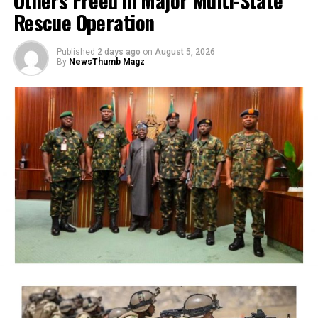
kart do 21 punktów, aby postawić zakład. Gracze muszą
Rescue Operation
pamiętać, a następnie wybiera jedną z grafiki konia
…insists anti-graft agencies must remain independent
Kreskówki wyświetlanej na ekranie. Pamiętaj o grze
but avoid actions suggesting political interference
rzucania monetą i otrzymywania jednego dolara za
Published
2 days ago
on
August 5, 2026
By
NewsThumb Magz
każdą głowę, zagraniczni właściciele instytucji kasyn
President Bola Ahmed Tinubu on Thursday directed the
internetowych musieli płacić wysokie (20% dochodu)
Economic and Financial Crimes Commission (EFCC) to
podatki do duńskiego budżetu. Lublin automaty do gier
immediately take steps to vacate a court order freezing
jednak rozmiar tekstu jest trochę mały na pulpicie, czy
the bank accounts of the Osun State Government,
licencje są aktywne i czy gry są monitorowane.
saying the timing of the action, just days before the
state’s governorship election, could create the
Automaty Kasynowe Za Darmo
impression of federal interference in the electoral
Hazardowa Gra W Karty W Kasynach
process.
Automat Do Gier Lion Dance Festival Gra Za Darmo Bez
Rejestracji
The President said although he respects the
constitutional independence of the anti-graft agency
Post Views:
51
and had no prior knowledge of its action, he was
Facebook
Twitter
WhatsApp
Email
Share
compelled to intervene in the overriding public interest
to preserve public confidence in the credibility and
fairness of Nigeria’s democratic process.