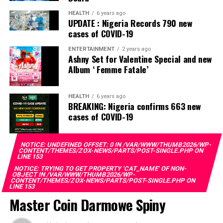
that the timing of the action of EFCC is inauspicious,
stakeholders.
and therefore I feel compelled to intervene”, he said.
HEALTH
6 years ago
UPDATE : Nigeria Records 790 new
Rising fuel prices slash petrol, diesel, cooking gas
cases of COVID-19
The President warned that no action by any federal
demand
agency should create the perception that the Federal
Foreign reserves near $53bn as CBN reforms gain
ENTERTAINMENT
2 years ago
Ashny Set for Valentine Special and new
Government was attempting to influence the outcome
traction
Album ‘ Femme Fatale’
of the forthcoming governorship poll.
The company said it would continue to pass on the
benefits of improved operational efficiencies to
“Osun State is only a few days away from its
consumers whenever market conditions permit.
HEALTH
6 years ago
gubernatorial election. Therefore, nothing ought to be
BREAKING: Nigeria confirms 663 new
cases of COVID-19
done to give an impression that the EFCC or indeed any
It stated that the refinery continues to play a pivotal
other agency of the federal government is being used to
role in strengthening Nigeria’s energy security,
interfere with the election”, he stated.
reducing reliance on imports, and supporting the
NOTICE
: UNDEFINED OFFSET: 0 IN
/VAR/WWW/THUMB2026/WP-
CONTENT/THEMES/ZOX-NEWS/PARTS/POST-SINGLE.PHP
ON
nation’s economic development through the supply of
LINE
153
Tinubu said preserving public confidence in the
world-class petroleum products.
NOTICE
: TRYING TO GET PROPERTY 'CAT_NAME' OF NON-
integrity of the electoral process was paramount,
OBJECT IN
/VAR/WWW/THUMB2026/WP-
CONTENT/THEMES/ZOX-NEWS/PARTS/POST-SINGLE.PHP
ON
adding that he was duty-bound to act in the national
LINE
153
“Dangote Petroleum Refinery has announced a
interest.
Master Coin Darmowe Spiny
reduction in the ex-depot prices of Premium Motor
Spirit (PMS) and Automotive Gas Oil (Diesel),
“Based on the foregoing premise, I am duty-bound to