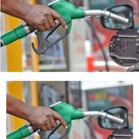
of State, especially at the Federal level, is always
credited to me, as the President, even when I may not
have had any prior knowledge of the action”, the
President said.
Tinubu reiterated his long-standing policy of allowing
anti-corruption and law enforcement agencies to carry
out their statutory responsibilities without political
interference, stressing that he had deliberately
refrained from directing the operational activities of the
EFCC and other investigative bodies since assuming
office.
He said, “since assuming office, I have consistently
maintained that anti-corruption and law enforcement
agencies must be allowed to discharge their statutory
responsibilities independently, professionally, without
fear or favour, or political interference.