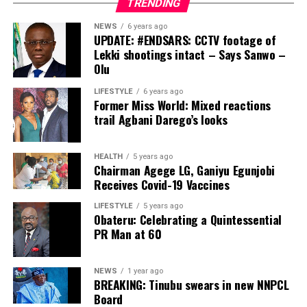
Under the new pricing structure, the refinery reduced
TRENDING
approval for routine operational decisions.
the price of petrol from N1,215 per litre to N1,165,
NEWS
6 years ago
representing a N50 reduction, while diesel was cut from
UPDATE: #ENDSARS: CCTV footage of
However, he said the circumstances surrounding the
Lekki shootings intact – Says Sanwo –
N1,650 per litre to N1,570, amounting to an N80
EFCC’s action required presidential intervention
Olu
reduction.
because of the proximity of the Osun governorship
election.
LIFESTYLE
6 years ago
In a statement signed by the Dangote Group on
Former Miss World: Mixed reactions
Wednesday, the refinery said the price review was aimed
trail Agbani Darego’s looks
“As President, I am committed to allowing institutions
at enhancing energy affordability, improving access to
of State to function and take any action they consider
refined petroleum products and supporting economic
necessary in the interest of proper governance without
HEALTH
5 years ago
activities across Nigeria.
Chairman Agege LG, Ganiyu Egunjobi
the need for any prior approval. Indeed, that is why
Receives Covid-19 Vaccines
institutions are set up by law with clearly defined
According to the refinery, the move reflects its
powers.
LIFESTYLE
5 years ago
commitment to providing “affordable, high-quality
Obateru: Celebrating a Quintessential
petroleum products to the Nigerian market.”
PR Man at 60
“While I am yet to be fully apprised of the facts which
informed the action of EFCC in approaching the court
It added that it remained committed to ensuring stable
to obtain the said order freezing the Osun State
NEWS
1 year ago
supply while leveraging operational efficiencies to
BREAKING: Tinubu swears in new NNPCL
Government account, I am not in the slightest doubt
deliver value to consumers, businesses, and
Board
that the timing of the action of EFCC is inauspicious,