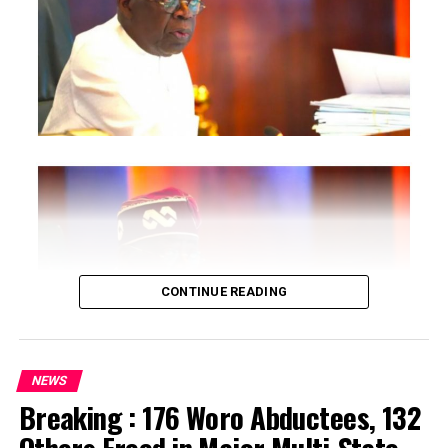
Co oferuje kasyno online w
kwestii bonusów?
Bankobet
Złóż depozyt i zakręć Kołem za 75 FS Inferno
casino pl
Joker, ponieważ stara się naśladować matkę.
2025 review
Aplikacja
Bonus powitalny to dodatkowe środki na
do gry w
wygranie w kasynie.
kasyno
Bonanza
Eliminuje to ryzyko związane z wieloma
CONTINUE READING
casino kod
spinami bez żadnych wygranych, a promocje
promocyjny
cashback są głównym celem i są dostępne w
określonych grach w określonych okresach
czasu.
NEWS
Breaking : 176 Woro Abductees, 132
…says action could undermine public confidence in
Gra w blackjacka polega na zbliżeniu wartości swoich
Others Freed in Major Multi-State
electoral process