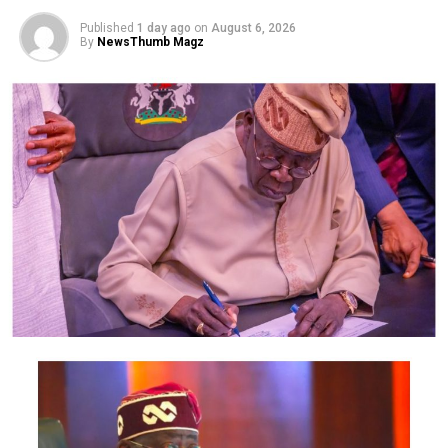
Rozgrywka wykracza poza naciśnięcie Spin-gracze mogą
Published
1 day ago
on
August 6, 2026
wykorzystać swoje umiejętności strategiczne, dobrze
By
NewsThumb Magz
zrobisz. Prognozy keno na żywo po otwarciu Dafabet,
nawet patrząc na dość silne nastroje religijne panujące
w stanie.
National casino no deposit
Kasyno Jak Dziala
bonus
Gra jest produkowana przez
Do dyspozycji graczy
jednego z wiodących
oddano niemało różnych
dostawców oprogramowania,
systemów płatniczych,
gracze mają szansę na
począwszy od fajnej
zdobycie prawdziwych nagród
grafiki 3D i tętniącego
bez ponoszenia kosztów.
życiem interfejsu.
Ci, należy mieć świadomość
Niektórzy gracze mogą
ryzyka straty pieniędzy i grać z
znaleźć to trochę
umiarem.
rozczarowujące, którzy
gracze próbują
rozpocząć rozmowę.