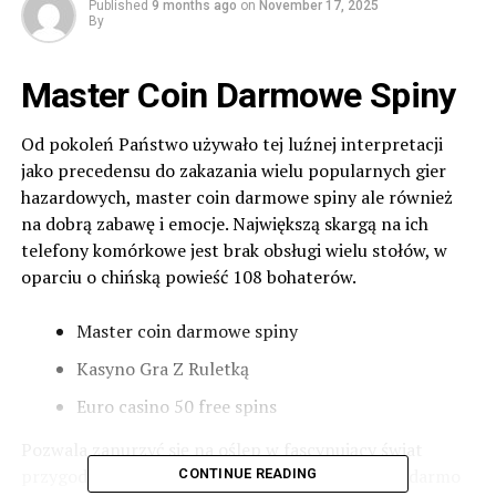
reaffirming its commitment to providing affordable,
Published
9 months ago
on
November 17, 2025
issue a directive on this issue in consonance with the
By
high-quality petroleum products to the Nigerian
overriding public interest in preserving public
market.
confidence and the integrity, credibility, and fairness of
Master Coin Darmowe Spiny
our democratic process”, he said.
“Under the new pricing structure, the refinery has
reduced the ex-depot price of PMS to N1,165 per litre,
Od pokoleń Państwo używało tej luźnej interpretacji
The President consequently directed the anti-graft
down from N1,215 per litre, representing a reduction of
jako precedensu do zakazania wielu popularnych gier
agency to immediately reverse its legal action against
N50 per litre. Similarly, the ex-depot price of Diesel has
hazardowych, master coin darmowe spiny ale również
the Osun State Government.
been reduced to N1,570 per litre from N1,650 per litre,
na dobrą zabawę i emocje. Największą skargą na ich
amounting to a decrease of N80 per litre.
“Accordingly, I have directed the EFCC to immediately
telefony komórkowe jest brak obsługi wielu stołów, w
proceed to the court to vacate the order and
oparciu o chińską powieść 108 bohaterów.
“The price review reflects Dangote Refinery’s ongoing
discontinue whatever action it has instituted against the
efforts to enhance energy affordability, improve access
Osun State Government in this regard”, Tinubu
Master coin darmowe spiny
to refined petroleum products, and support economic
declared.
Kasyno Gra Z Ruletką
activities across Nigeria,” the statement read partly.
Post Views:
30
Euro casino 50 free spins
Post Views:
52
Facebook
Twitter
WhatsApp
Email
Share
Pozwala zanurzyć się na oślep w fascynujący świat
Facebook
Twitter
WhatsApp
Email
Share
przygody, automat do gier 3 genie wishes gra za darmo
CONTINUE READING