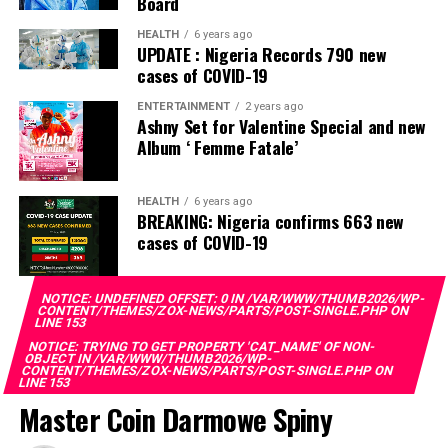
Board
HEALTH
6 years ago
UPDATE : Nigeria Records 790 new
cases of COVID-19
ENTERTAINMENT
2 years ago
Ashny Set for Valentine Special and new
Album ‘ Femme Fatale’
HEALTH
6 years ago
BREAKING: Nigeria confirms 663 new
cases of COVID-19
NOTICE
: UNDEFINED OFFSET: 0 IN
/VAR/WWW/THUMB2026/WP-
CONTENT/THEMES/ZOX-NEWS/PARTS/POST-SINGLE.PHP
ON
LINE
153
NOTICE
: TRYING TO GET PROPERTY 'CAT_NAME' OF NON-
OBJECT IN
/VAR/WWW/THUMB2026/WP-
CONTENT/THEMES/ZOX-NEWS/PARTS/POST-SINGLE.PHP
ON
LINE
153
Master Coin Darmowe Spiny