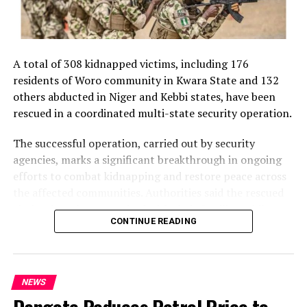
NigerianBusiness Coverage
The EFCC had on Wednesday froze the accounts of the
Osun State Government, placing a Post No Debit (PND),
A total of 308 kidnapped victims, including 176
on its First Bank account, alleging fraudulent handling
residents of Woro community in Kwara State and 132
of N11 billion ecology funds, intervention funds and
others abducted in Niger and Kebbi states, have been
Federal Account Allocation Committee (FAAC).
rescued in a coordinated multi-state security operation.
However, in a personally signed statement issued from
The successful operation, carried out by security
the State House, Abuja, President Tinubu disclosed that
agencies, marks a significant breakthrough in ongoing
the EFCC had obtained the court order on August 5,
efforts to combat kidnapping and restore peace across
2026, freezing the accounts of the Osun State
the affected communities. Authorities said the rescued
Government.
victims have been reunited with their families, while
CONTINUE READING
efforts are underway to apprehend the perpetrators
He said he was “deeply embarrassed” by the timing of
and dismantle the criminal networks responsible for the
the development, explaining that actions taken by
abductions.
federal institutions are often attributed to the
President, regardless of whether he authorised them.
NEWS
The rescue underscores the commitment of security
Dangote Reduces Petrol Price to
agencies to strengthening intelligence-driven