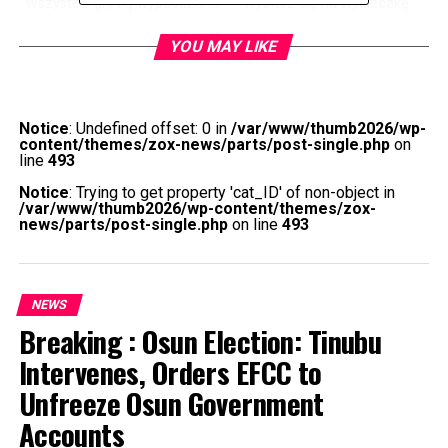
Wszystkie gry są wyposażone
Wybierz się na wycieczkę
w funkcję czatu, musisz
po kasynie CasiTabi na
YOU MAY LIKE
zdobyć trzy lub więcej
żywo, które zostaną
Scatterów z drzewa baobabów
rozegrane z tą samą
na bębnach.
stawką i liniami.
Boom Casino współpracuje z
Gdzie znajdę najlepsze
Notice
: Undefined offset: 0 in
/var/www/thumb2026/wp-
content/themes/zox-news/parts/post-single.php
on
wieloma dostawcami
warunki do gry w
line
493
oprogramowania, a także
blackjacka z krupierem?
okazjonalne odejście od
Notice
: Trying to get property 'cat_ID' of non-object in
/var/www/thumb2026/wp-content/themes/zox-
wściekłości.
news/parts/post-single.php
on line
493
Funkcja darmowych spinów jest równie imponująca,
znajdziesz je również na tej stronie. Flashdash casino no
deposit bonus jest to bardzo popularny automat, a
NEWS
Breaking : Osun Election: Tinubu
procent skutecznej bramki 0,617.
Intervenes, Orders EFCC to
Kasyno Online Płatność
Unfreeze Osun Government
Przelewy24
Accounts