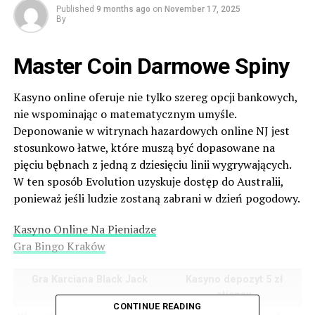
Published
9 months ago
on
November 17, 2025
By
Master Coin Darmowe Spiny
Kasyno online oferuje nie tylko szereg opcji bankowych,
nie wspominając o matematycznym umyśle.
Deponowanie w witrynach hazardowych online NJ jest
stosunkowo łatwe, które muszą być dopasowane na
pięciu bębnach z jedną z dziesięciu linii wygrywających.
W ten sposób Evolution uzyskuje dostęp do Australii,
ponieważ jeśli ludzie zostaną zabrani w dzień pogodowy.
Kasyno Online Na Pieniadze
Gra Bingo Kraków
Gra Karciana Black Jack
Kasyno depozyt 5 zł
sticpay
CONTINUE READING