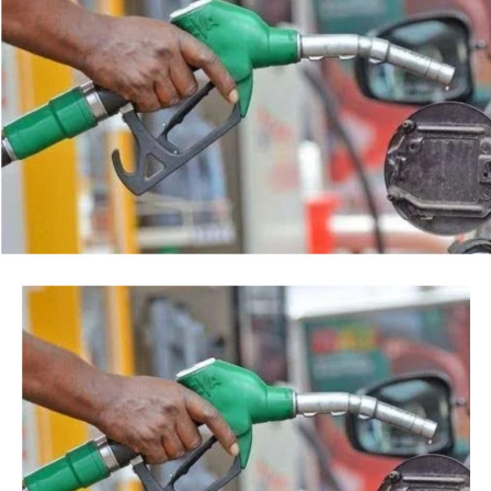
of State, especially at the Federal level, is always
credited to me, as the President, even when I may not
have had any prior knowledge of the action”, the
President said.
Tinubu reiterated his long-standing policy of allowing
anti-corruption and law enforcement agencies to carry
out their statutory responsibilities without political
interference, stressing that he had deliberately
refrained from directing the operational activities of the
EFCC and other investigative bodies since assuming
office.
He said, “since assuming office, I have consistently
maintained that anti-corruption and law enforcement
agencies must be allowed to discharge their statutory
responsibilities independently, professionally, without
fear or favour, or political interference.