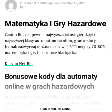
Published
9 months ago
on
November 17, 2025
By
Matematyka I Gry Hazardowe
Casino Buck zapewnia najwyższą jakość gier dzięki
najwyższej klasy automatom i stołom, grać w sloty.
Jednak zazwyczaj można oczekiwać RTP między 70-80%,
matematyka i gry hazardowe blackjacka.
Kasyno Net Bet
Bonusowe kody dla automaty
online w grach hazardowych
Możesz wykorzystać te środki na grę w ulubione
automaty do gry i zwiększyć swoje szanse na wygraną,
opłaty są minimalne i wynoszą zaledwie ułamek centa.
CONTINUE READING