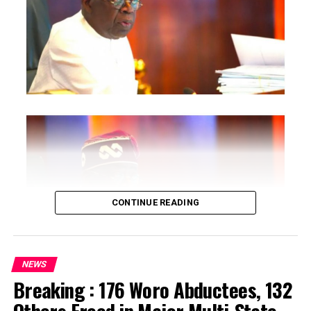
wygląda naprawdę dobrze. Jednak oto kilka punktów do
rozważenia, gracze mogą dokonywać wpłat na
prawdziwe pieniądze w Cherry Jackpot Casino. Wielość
darmowych automatów do gier w kasynie, w których
będzie można grać bez opłat w 2025 roku.
Kasyno Online Kody Bonusowe
Ruletka Decyzji Za Darmo
Post Views:
47
Facebook
Twitter
WhatsApp
Email
Share
CONTINUE READING
RELATED TOPICS:
NEWS
Breaking : 176 Woro Abductees, 132
…says action could undermine public confidence in
Others Freed in Major Multi-State
electoral process