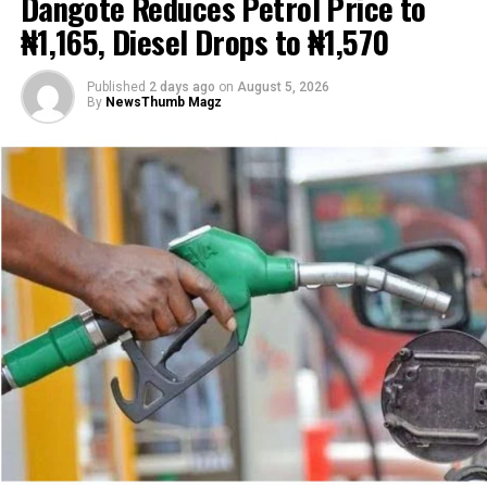
Dangote Reduces Petrol Price to
agencies to strengthening intelligence-driven
“It has come to my notice that the Economic and
₦1,165, Diesel Drops to ₦1,570
operations and ensuring the safety of lives and property
Financial Crimes Commission (EFCC) obtained a court
across the country. Further details on the operation and
order on August 5, 2026, freezing the accounts of the
ongoing investigations are expected from the relevant
Osun State Government. I must state that I feel deeply
Published
2 days ago
on
August 5, 2026
By
NewsThumb Magz
authorities.
embarrassed not by the EFCC’s exercise of its mandate
backed by a court order, but by the timing of the
Post Views:
40
agency’s action.
Facebook
Twitter
WhatsApp
Email
Share
“This is so because every action taken by an institution
of State, especially at the Federal level, is always
credited to me, as the President, even when I may not
have had any prior knowledge of the action”, the
President said.
Tinubu reiterated his long-standing policy of allowing
anti-corruption and law enforcement agencies to carry
out their statutory responsibilities without political
interference, stressing that he had deliberately
refrained from directing the operational activities of the