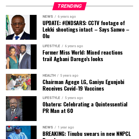
amounting to a decrease of N80 per litre.
“Accordingly, I have directed the EFCC to immediately
TRENDING
proceed to the court to vacate the order and
“The price review reflects Dangote Refinery’s ongoing
NEWS
6 years ago
discontinue whatever action it has instituted against the
UPDATE: #ENDSARS: CCTV footage of
efforts to enhance energy affordability, improve access
Osun State Government in this regard”, Tinubu
Lekki shootings intact – Says Sanwo –
to refined petroleum products, and support economic
declared.
Olu
activities across Nigeria,” the statement read partly.
LIFESTYLE
6 years ago
Post Views:
27
Former Miss World: Mixed reactions
Post Views:
50
trail Agbani Darego’s looks
Facebook
Twitter
WhatsApp
Email
Share
Facebook
Twitter
WhatsApp
Email
Share
HEALTH
5 years ago
Chairman Agege LG, Ganiyu Egunjobi
Receives Covid-19 Vaccines
LIFESTYLE
5 years ago
Obateru: Celebrating a Quintessential
PR Man at 60
NEWS
1 year ago
BREAKING: Tinubu swears in new NNPCL