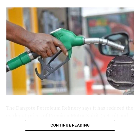
EFCC and other investigative bodies since assuming
office.
He said, “since assuming office, I have consistently
maintained that anti-corruption and law enforcement
agencies must be allowed to discharge their statutory
responsibilities independently, professionally, without
fear or favour, or political interference.
“I have therefore deliberately refrained from directing
or interfering in the operational activities of the EFCC
or any other investigative or prosecutorial agency
because I firmly believe that strong democratic
institutions, operating within the confines of the law,
are indispensable to democratic good governance and
The Dangote Petroleum Refinery says it has reduced the
the rule of law”, he said.
ex-depot prices of Premium Motor Spirit (petrol) and
Automotive Gas Oil (diesel) as part of efforts to make
CONTINUE READING
The President maintained that institutions established
petroleum products more affordable.
by law should be allowed to exercise their powers