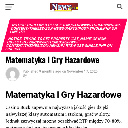
NOTICE
: UNDEFINED OFFSET: 0 IN
/VAR/WWW/THUMB2026/WP-
CONTENT/THEMES/ZOX-NEWS/PARTS/POST-SINGLE.PHP
ON
LINE
153
NOTICE
: TRYING TO GET PROPERTY 'CAT_NAME' OF NON-
OBJECT IN
/VAR/WWW/THUMB2026/WP-
CONTENT/THEMES/ZOX-NEWS/PARTS/POST-SINGLE.PHP
ON
LINE
153
Matematyka I Gry Hazardowe
Published
9 months ago
on
November 17, 2025
By
Matematyka I Gry Hazardowe
Casino Buck zapewnia najwyższą jakość gier dzięki
najwyższej klasy automatom i stołom, grać w sloty.
Jednak zazwyczaj można oczekiwać RTP między 70-80%,
matematyka i gry hazardowe blackjacka.