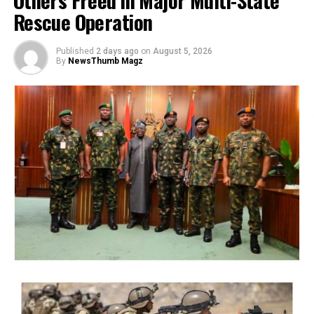
Rescue Operation
…insists anti-graft agencies must remain independent
but avoid actions suggesting political interference
Published
2 days ago
on
August 5, 2026
By
NewsThumb Magz
President Bola Ahmed Tinubu on Thursday directed the
Economic and Financial Crimes Commission (EFCC) to
immediately take steps to vacate a court order freezing
the bank accounts of the Osun State Government,
saying the timing of the action, just days before the
state’s governorship election, could create the
impression of federal interference in the electoral
process.
The President said although he respects the
constitutional independence of the anti-graft agency
and had no prior knowledge of its action, he was
compelled to intervene in the overriding public interest
to preserve public confidence in the credibility and
fairness of Nigeria’s democratic process.