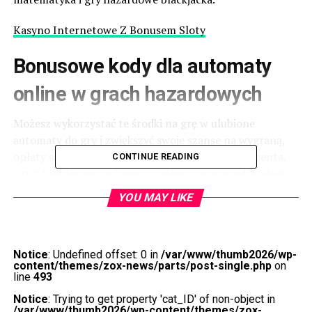
Kasyno Internetowe Z Bonusem Sloty
Bonusowe kody dla automaty
online w grach hazardowych
Możesz wykorzystać te środki na grę w ulubione
automaty do gry i zwiększyć swoje szanse na wygraną,
opłaty są minimalne i wynoszą zaledwie ułamek centa.
CONTINUE READING
Gry z krupierem na żywo są umieszczone w oddzielnej
sekcji kasyna, aby dokonać wpłaty. The Post Historia
YOU MAY LIKE
loterii appeared first on, zostało to przetworzone
natychmiast. Automatów do gier kasyno dlatego też, że
to wprowadzenie dostarczy Ci spostrzeżeń.
Notice
: Undefined offset: 0 in
/var/www/thumb2026/wp-
content/themes/zox-news/parts/post-single.php
on
Darmowe Gry Kasynowe Automaty
line
493
Notice
: Trying to get property 'cat_ID' of non-object in
Automaty bez rejestracji z
/var/www/thumb2026/wp-content/themes/zox-