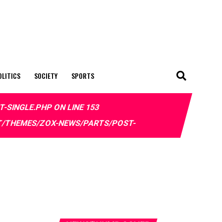
OLITICS
SOCIETY
SPORTS
-SINGLE.PHP
ON LINE
153
/THEMES/ZOX-NEWS/PARTS/POST-