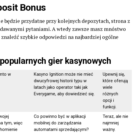
osit Bonus
e będzie przydatne przy kolejnych depozytach, strona z
 zadawanymi pytaniami. A wtedy zawsze masz mnóstwo
 znaleźć szybkie odpowiedzi na najbardziej ogólne
 popularnych gier kasynowych
onto w
Kasyno Ignition może nie mieć
Upewnij się,
dwucyfrowej historii typu w
które oferują
latach jako operator taki jak
wiele
Everygame, aby dowiedzieć się.
różnych
opcji i
funkcji.
wojej
Co powinno być w aplikacji
Teraz, ale nie
na tym, więc
mobilnej do zarządzania
najmniej
chomienie
automatami sprzedającymi?
ważny.