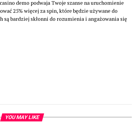
al casino demo podwaja Twoje szanse na uruchomienie
tować 25% więcej za spin, które będzie używane do
 są bardziej skłonni do rozumienia i angażowania się
YOU MAY LIKE