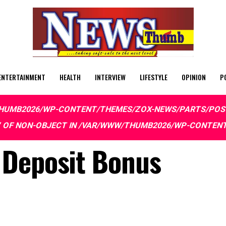
ENTERTAINMENT
HEALTH
INTERVIEW
LIFESTYLE
OPINION
P
HUMB2026/WP-CONTENT/THEMES/ZOX-NEWS/PARTS/POST
' OF NON-OBJECT IN
/VAR/WWW/THUMB2026/WP-CONTENT
 Deposit Bonus