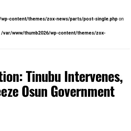
wp-content/themes/zox-news/parts/post-single.php
on
n
/var/www/thumb2026/wp-content/themes/zox-
tion: Tinubu Intervenes,
eeze Osun Government