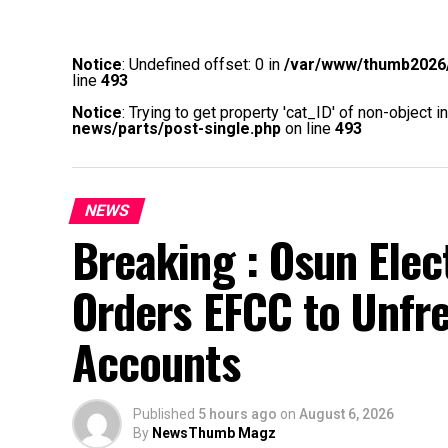
Notice
: Undefined offset: 0 in
/var/www/thumb2026/
line
493
Notice
: Trying to get property 'cat_ID' of non-object i
news/parts/post-single.php
on line
493
NEWS
Breaking : Osun Elec
Orders EFCC to Unfr
Accounts
Published
5 hours ago
on
August 6, 2026
By
NewsThumb Magz