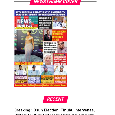
NEWSTHUMB COVER
RECENT
Breaking : Osun Election: Tinubu Intervenes,