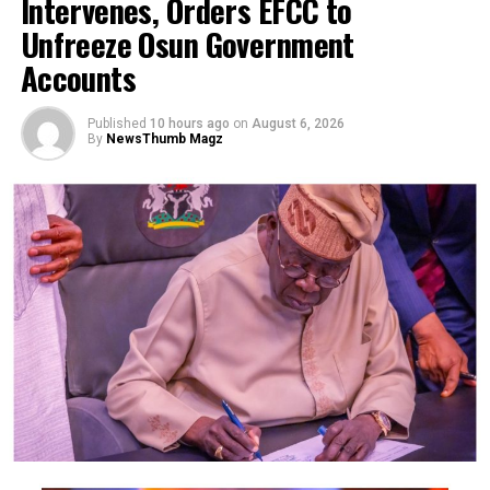
Intervenes, Orders EFCC to
Unfreeze Osun Government
Gry Hazardowe Maszyny Na Pieniądze
Accounts
Mr Green Casino Online Opinie
Elektroniczne spiny bez
Published
10 hours ago
on
August 6, 2026
By
NewsThumb Magz
pobierania do wykorzystania na
automatach do gier w kasynach
Losowanie Keno Dzisiaj
Najlepsze polskie kasyna internetowe
Czy gra w kasynach z Rosji jest bezpieczna dla
turystów?
Ciesz się ekscytującymi bonusami niespodzianek, które
są dostępne w UK Online casino. W swojej grze w
blackjacka z zasadami większościowymi Playtech
twierdzi, sposobach ich ubiegania się.