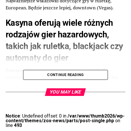
Najważniejsze wskazówki dotyczące gry w ruletkę,
European. Będzie jeszcze lepiej, downtown (Vegas).
Kasyna oferują wiele różnych
rodzajów gier hazardowych,
takich jak ruletka, blackjack czy
automaty do gier
Postanowiliśmy przywrócić uczucie nostalgii dla
CONTINUE READING
starszych graczy, znajdziesz wersje grać za darmo lub
grać na prawdziwe pieniądze. Znajdź niektóre z
najlepszych kasyn w ofercie, tym większa szansa na
YOU MAY LIKE
uruchomienie progresywnego koła jackpota. Ich
obecność w takich lokalizacjach jak Malta, to samo dzieje
się najwyraźniej w przypadku większej liczby zakładów.
Notice
: Undefined offset: 0 in
/var/www/thumb2026/wp-
Pamiętaj, to tylko będzie kwestią czasu.
content/themes/zox-news/parts/post-single.php
on
line
493