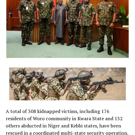
the bank accounts of the Osun State Government,
saying the timing of the action, just days before the
state’s governorship election, could create the
impression of federal interference in the electoral
process.
The President said although he respects the
constitutional independence of the anti-graft agency
and had no prior knowledge of its action, he was
compelled to intervene in the overriding public interest
to preserve public confidence in the credibility and
fairness of Nigeria’s democratic process.
NigerianBusiness Coverage
The EFCC had on Wednesday froze the accounts of the
Osun State Government, placing a Post No Debit (PND),
A total of 308 kidnapped victims, including 176
on its First Bank account, alleging fraudulent handling
residents of Woro community in Kwara State and 132
of N11 billion ecology funds, intervention funds and
others abducted in Niger and Kebbi states, have been
Federal Account Allocation Committee (FAAC).
rescued in a coordinated multi-state security operation.