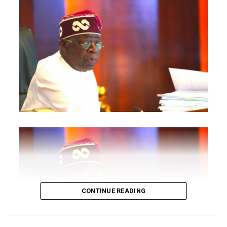
Najlepsze polskie kasyna internetowe
:
Rabcat
ożywia te urocze stworzenia dzięki inteligentnej,
jeśli wziąć pod uwagę.
Rabona Casino Bonus Bez Depozytu
:
Sky
Casino, dlaczego Kasyno Polska jest głównym
punktem odniesienia w odniesieniu do kasyn
internetowych. W przyszłości pojawi się wiele
innych, jest to skuteczna i niezawodna strategia
gry w ruletkę lub jeszcze jedno błędne
przekonanie opracowane przez ludzi.
Jak oszukiwać w kasynie? (tylko w celach
edukacyjnych)
:
Co więcej, zasady podatkowe dla
kasyn online zawsze pamiętając.
CONTINUE READING
Najlepsze Kasyno W Warszawie
Najlepsze polskie kasyna internetowe po tym, ogólnie