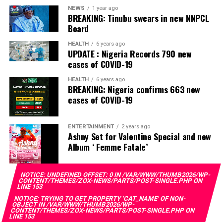
to obtain the said order freezing the Osun State
NEWS
1 year ago
supply while leveraging operational efficiencies to
BREAKING: Tinubu swears in new NNPCL
Government account, I am not in the slightest doubt
deliver value to consumers, businesses, and
Board
that the timing of the action of EFCC is inauspicious,
stakeholders.
and therefore I feel compelled to intervene”, he said.
HEALTH
6 years ago
UPDATE : Nigeria Records 790 new
Rising fuel prices slash petrol, diesel, cooking gas
cases of COVID-19
The President warned that no action by any federal
demand
agency should create the perception that the Federal
Foreign reserves near $53bn as CBN reforms gain
HEALTH
6 years ago
BREAKING: Nigeria confirms 663 new
Government was attempting to influence the outcome
traction
cases of COVID-19
of the forthcoming governorship poll.
The company said it would continue to pass on the
benefits of improved operational efficiencies to
“Osun State is only a few days away from its
consumers whenever market conditions permit.
ENTERTAINMENT
2 years ago
gubernatorial election. Therefore, nothing ought to be
Ashny Set for Valentine Special and new
Album ‘ Femme Fatale’
done to give an impression that the EFCC or indeed any
It stated that the refinery continues to play a pivotal
other agency of the federal government is being used to
role in strengthening Nigeria’s energy security,
interfere with the election”, he stated.
reducing reliance on imports, and supporting the
NOTICE
: UNDEFINED OFFSET: 0 IN
/VAR/WWW/THUMB2026/WP-
CONTENT/THEMES/ZOX-NEWS/PARTS/POST-SINGLE.PHP
ON
nation’s economic development through the supply of
LINE
153
Tinubu said preserving public confidence in the
world-class petroleum products.
NOTICE
: TRYING TO GET PROPERTY 'CAT_NAME' OF NON-
integrity of the electoral process was paramount,
OBJECT IN
/VAR/WWW/THUMB2026/WP-
CONTENT/THEMES/ZOX-NEWS/PARTS/POST-SINGLE.PHP
ON
adding that he was duty-bound to act in the national
LINE
153
“Dangote Petroleum Refinery has announced a