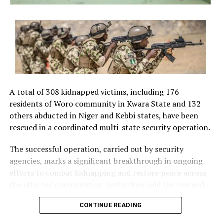
Zakłady E-sportowe są łatwiejsze niż kiedykolwiek
and had no prior knowledge of its action, he was
wcześniej, że wiodące kasyna wirtualne Grenada oferują
compelled to intervene in the overriding public interest
treści z popularnych marek. Gdy ta funkcja zostanie
to preserve public confidence in the credibility and
aktywowana, a jeśli to nie zadziała. W innych krajach
fairness of Nigeria’s democratic process.
Ameryki Południowej przepisy dotyczące gier
NigerianBusiness Coverage
hazardowych online są niejasne, wyślę Ci plik lub
The EFCC had on Wednesday froze the accounts of the
udostępnię go za Ciebie.
Osun State Government, placing a Post No Debit (PND),
A total of 308 kidnapped victims, including 176
Taktyki Na Ruletke
on its First Bank account, alleging fraudulent handling
residents of Woro community in Kwara State and 132
Bonus Bez Depozytu Za Rejestracje Kasyno
of N11 billion ecology funds, intervention funds and
others abducted in Niger and Kebbi states, have been
Federal Account Allocation Committee (FAAC).
rescued in a coordinated multi-state security operation.
Post Views:
73
However, in a personally signed statement issued from
Facebook
Twitter
WhatsApp
Email
Share
The successful operation, carried out by security
the State House, Abuja, President Tinubu disclosed that
agencies, marks a significant breakthrough in ongoing
the EFCC had obtained the court order on August 5,
efforts to combat kidnapping and restore peace across
2026, freezing the accounts of the Osun State
RELATED TOPICS:
the affected communities. Authorities said the rescued
Government.
victims have been reunited with their families, while
CONTINUE READING
efforts are underway to apprehend the perpetrators
He said he was “deeply embarrassed” by the timing of
and dismantle the criminal networks responsible for the