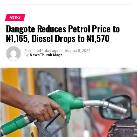
the development, explaining that actions taken by
abductions.
federal institutions are often attributed to the
President, regardless of whether he authorised them.
NEWS
The rescue underscores the commitment of security
Dangote Reduces Petrol Price to
agencies to strengthening intelligence-driven
“It has come to my notice that the Economic and
₦1,165, Diesel Drops to ₦1,570
operations and ensuring the safety of lives and property
Financial Crimes Commission (EFCC) obtained a court
across the country. Further details on the operation and
order on August 5, 2026, freezing the accounts of the
ongoing investigations are expected from the relevant
Osun State Government. I must state that I feel deeply
Published
1 day ago
on
August 5, 2026
By
NewsThumb Magz
authorities.
embarrassed not by the EFCC’s exercise of its mandate
backed by a court order, but by the timing of the
Post Views:
38
agency’s action.
Facebook
Twitter
WhatsApp
Email
Share
“This is so because every action taken by an institution
of State, especially at the Federal level, is always
credited to me, as the President, even when I may not
have had any prior knowledge of the action”, the
President said.
Tinubu reiterated his long-standing policy of allowing
anti-corruption and law enforcement agencies to carry