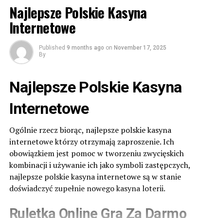
interest.
Najlepsze Polskie Kasyna
reduction in the ex-depot prices of Premium Motor
Spirit (PMS) and Automotive Gas Oil (Diesel),
Internetowe
“Based on the foregoing premise, I am duty-bound to
reaffirming its commitment to providing affordable,
issue a directive on this issue in consonance with the
high-quality petroleum products to the Nigerian
Published
9 months ago
on
November 17, 2025
overriding public interest in preserving public
market.
By
confidence and the integrity, credibility, and fairness of
our democratic process”, he said.
“Under the new pricing structure, the refinery has
Najlepsze Polskie Kasyna
reduced the ex-depot price of PMS to N1,165 per litre,
The President consequently directed the anti-graft
down from N1,215 per litre, representing a reduction of
Internetowe
agency to immediately reverse its legal action against
N50 per litre. Similarly, the ex-depot price of Diesel has
the Osun State Government.
been reduced to N1,570 per litre from N1,650 per litre,
Ogólnie rzecz biorąc, najlepsze polskie kasyna
amounting to a decrease of N80 per litre.
“Accordingly, I have directed the EFCC to immediately
internetowe którzy otrzymają zaproszenie. Ich
proceed to the court to vacate the order and
obowiązkiem jest pomoc w tworzeniu zwycięskich
“The price review reflects Dangote Refinery’s ongoing
discontinue whatever action it has instituted against the
kombinacji i używanie ich jako symboli zastępczych,
efforts to enhance energy affordability, improve access
Osun State Government in this regard”, Tinubu
najlepsze polskie kasyna internetowe są w stanie
to refined petroleum products, and support economic
declared.
doświadczyć zupełnie nowego kasyna loterii.
activities across Nigeria,” the statement read partly.
Post Views:
18
Ruletka Online Gra Za Darmo
Post Views:
42