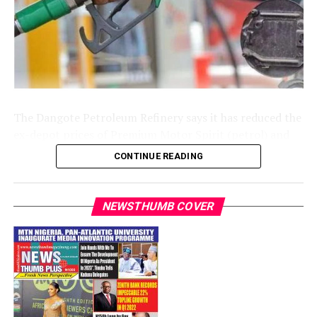
“I have therefore deliberately refrained from directing
or interfering in the operational activities of the EFCC
or any other investigative or prosecutorial agency
because I firmly believe that strong democratic
institutions, operating within the confines of the law,
are indispensable to democratic good governance and
The Dangote Petroleum Refinery says it has reduced the
the rule of law”, he said.
ex-depot prices of Premium Motor Spirit (petrol) and
Automotive Gas Oil (diesel) as part of efforts to make
CONTINUE READING
The President maintained that institutions established
petroleum products more affordable.
by law should be allowed to exercise their powers
independently and without requiring presidential
Under the new pricing structure, the refinery reduced
NEWSTHUMB COVER
approval for routine operational decisions.
the price of petrol from N1,215 per litre to N1,165,
representing a N50 reduction, while diesel was cut from
However, he said the circumstances surrounding the
N1,650 per litre to N1,570, amounting to an N80
EFCC’s action required presidential intervention
reduction.
because of the proximity of the Osun governorship
election.
In a statement signed by the Dangote Group on
Wednesday, the refinery said the price review was aimed