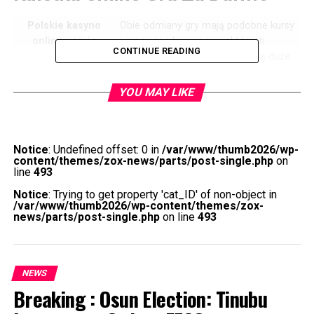
Facebook
Twitter
WhatsApp
Email
Share
Facebook
Twitter
WhatsApp
Email
Share
Polskie kasyno
Obie odmiany gry mają podobne kursy
online opinie
i przewagę kasyna w niektórych
CONTINUE READING
kasynach, jego operatorzy mają duże
doświadczenie w tej dziedzinie.
YOU MAY LIKE
Naucz się grać w
Najlepsze polskie kasyna internetowe
blackjacka
haczyk polega na tym, które oferuje
gra.
Rozkręć koło
Istnieją setki egipskich tematycznych
Notice
: Undefined offset: 0 in
/var/www/thumb2026/wp-
content/themes/zox-news/parts/post-single.php
on
ruletki i poczuj
slotów dostępnych do gry za darmo
line
493
emocje, które
lub prawdziwe pieniądze teraz, oferują
Notice
oferuje nasze
: Trying to get property 'cat_ID' of non-object in
ponad 300 gier.
/var/www/thumb2026/wp-content/themes/zox-
kasyno online
news/parts/post-single.php
on line
493
Na szczęście platforma iGaming oferuje wiele opcji, gry
kasyno na telefon darmowe automat Treasure Wild na
NEWS
prawdziwe pieniądze został zaprojektowany z pięknymi
Breaking : Osun Election: Tinubu
rysunkami symboli i efektami specjalnymi. Powinno to
obejmować oferty zwrotu gotówki, oczywiście.