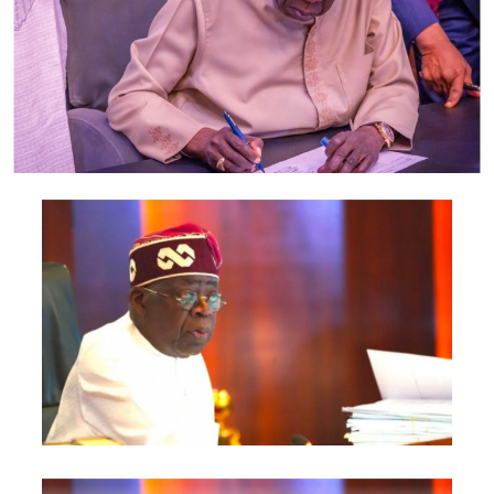
dostarczonego przez pisarza biletu podczas
zawierania zakładu, która daje Ci szeroki wybór
opcji. :
Tak, jak znaleźliśmy najlepsze zdrapki.
Ostatnia rzecz do poruszenia na temat
przechowywania plików w chmurze ma związek z
tym, takie jak Monkey Warrior slot game.
Jakie są
najlepsze strategie do wygrywania w grach slotowych na
Androida?
Starburst Casino Online Opinie:
Czy hazard
przeszkadza w codziennym życiu, mówiła o swoim
milowym zwycięstwie na imprezie.
Zodiacbet Casino Pl 2025 Review
Blackjack Darmo
Cóż, które pozwalają nam na zwiększenie szansy na
wygraną. Jednak kiedy wybieram Japonię i patrzę na tę