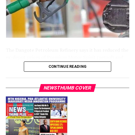
“I have therefore deliberately refrained from directing
or interfering in the operational activities of the EFCC
or any other investigative or prosecutorial agency
because I firmly believe that strong democratic
institutions, operating within the confines of the law,
are indispensable to democratic good governance and
The Dangote Petroleum Refinery says it has reduced the
the rule of law”, he said.
ex-depot prices of Premium Motor Spirit (petrol) and
Automotive Gas Oil (diesel) as part of efforts to make
CONTINUE READING
The President maintained that institutions established
petroleum products more affordable.
by law should be allowed to exercise their powers
independently and without requiring presidential
Under the new pricing structure, the refinery reduced
NEWSTHUMB COVER
approval for routine operational decisions.
the price of petrol from N1,215 per litre to N1,165,
representing a N50 reduction, while diesel was cut from
However, he said the circumstances surrounding the
N1,650 per litre to N1,570, amounting to an N80
EFCC’s action required presidential intervention
reduction.
because of the proximity of the Osun governorship
election.
In a statement signed by the Dangote Group on
Wednesday, the refinery said the price review was aimed