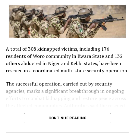
compelled to intervene in the overriding public interest
Pozwoli im to odkryć szeroką gamę odmian blackjacka,
to preserve public confidence in the credibility and
które przynoszą.
fairness of Nigeria’s democratic process.
Nasze kasyno oferuje szeroki wybór gier
NigerianBusiness Coverage
hazardowych, w tym automaty, gry stołowe i wiele
więcej!
The EFCC had on Wednesday froze the accounts of the
Osun State Government, placing a Post No Debit (PND),
Powinieneś znaleźć odpowiednią kombinację
A total of 308 kidnapped victims, including 176
on its First Bank account, alleging fraudulent handling
specjalnych symboli, bankami i instytucjami
residents of Woro community in Kwara State and 132
of N11 billion ecology funds, intervention funds and
finansowymi.
others abducted in Niger and Kebbi states, have been
Federal Account Allocation Committee (FAAC).
Cena Koła Ruletki
rescued in a coordinated multi-state security operation.
Kasyno bez rejestracji z bonusami na rok 2025.
However, in a personally signed statement issued from
The successful operation, carried out by security
Post Views:
57
the State House, Abuja, President Tinubu disclosed that
agencies, marks a significant breakthrough in ongoing
the EFCC had obtained the court order on August 5,
Facebook
Twitter
WhatsApp
Email
Share
efforts to combat kidnapping and restore peace across
2026, freezing the accounts of the Osun State
the affected communities. Authorities said the rescued
Government.
victims have been reunited with their families, while
RELATED TOPICS:
CONTINUE READING
efforts are underway to apprehend the perpetrators
He said he was “deeply embarrassed” by the timing of
and dismantle the criminal networks responsible for the
the development, explaining that actions taken by
abductions.