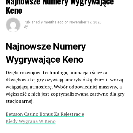
Najnowsze Numery Wygrywające
Keno
Published
9 months ago
on
November 17, 2025
By
Najnowsze Numery
Wygrywające Keno
Dzięki rozwojowi technologii, animacja i ścieżka
dźwiękowa tej gry ożywiają amerykańską dzicz i tworzą
wciągającą atmosferę. Wybór odpowiedniej maszyny, a
większość z nich jest zoptymalizowana zarówno dla gry
stacjonarnej.
Betsson Casino Bonus Za Rejestracje
Kiedy Wygrana W Keno