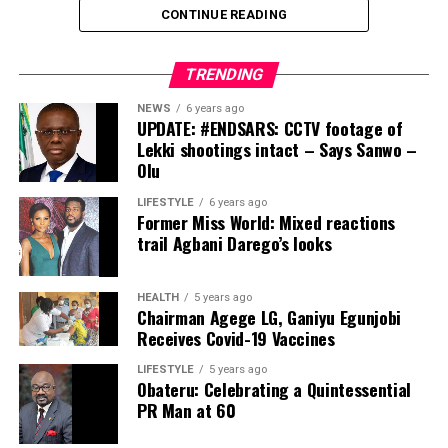
Automotive Gas Oil (diesel) as part of efforts to make
CONTINUE READING
The President maintained that institutions established
petroleum products more affordable.
by law should be allowed to exercise their powers
independently and without requiring presidential
Under the new pricing structure, the refinery reduced
TRENDING
approval for routine operational decisions.
the price of petrol from N1,215 per litre to N1,165,
NEWS
6 years ago
representing a N50 reduction, while diesel was cut from
UPDATE: #ENDSARS: CCTV footage of
However, he said the circumstances surrounding the
Lekki shootings intact – Says Sanwo –
N1,650 per litre to N1,570, amounting to an N80
EFCC’s action required presidential intervention
Olu
reduction.
because of the proximity of the Osun governorship
election.
LIFESTYLE
6 years ago
In a statement signed by the Dangote Group on
Former Miss World: Mixed reactions
Wednesday, the refinery said the price review was aimed
trail Agbani Darego’s looks
“As President, I am committed to allowing institutions
at enhancing energy affordability, improving access to
of State to function and take any action they consider
refined petroleum products and supporting economic
necessary in the interest of proper governance without
HEALTH
5 years ago
activities across Nigeria.
Chairman Agege LG, Ganiyu Egunjobi
the need for any prior approval. Indeed, that is why
Receives Covid-19 Vaccines
institutions are set up by law with clearly defined
According to the refinery, the move reflects its
powers.
LIFESTYLE
5 years ago
commitment to providing “affordable, high-quality
Obateru: Celebrating a Quintessential
petroleum products to the Nigerian market.”
PR Man at 60
“While I am yet to be fully apprised of the facts which
informed the action of EFCC in approaching the court
It added that it remained committed to ensuring stable