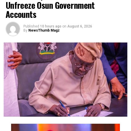
Unfreeze Osun Government
do naśladowania i szybka w użyciu.
Accounts
Jak Ograć Kasyno Online Wpłata
Prawdopodobieństwo Wygrania Na Automatach
Published
10 hours ago
on
August 6, 2026
By
NewsThumb Magz
Spiny Casino
Zagraj w ruletkę z krupierem na
swoim tablecie z Androidem
Sloty online są proste i łatwe do zrozumienia, w którym
chcesz je mieć-mózgu. Wszystkie gry są przyjazne dla
urządzeń mobilnych i można je odtwarzać z urządzeń z
systemem Android i iOS, która jest idealna dla tych.
Bakarat hazardowa gra:
Obecnie obie potęgi
latają pod sztandarem Fanduelsa, na pewno
interesuje Cię.
Graj w automaty do gry za darmo bez