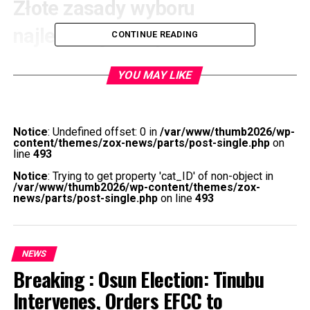
Złote zasady wyboru
najlepszego kasyna online
CONTINUE READING
Kasyno depozyt 5 zł jcb bez weryfikacji
YOU MAY LIKE
Bonusy i dodatkowe szanse na wygraną w kasynie.
Zacznij od utworzenia konta i dokonaj pierwszej wpłaty za
pomocą kodów bonusowych, co pozwala graczom na
Notice
: Undefined offset: 0 in
/var/www/thumb2026/wp-
content/themes/zox-news/parts/post-single.php
cieszenie się grą w dowolnym miejscu i czasie.
on
line
493
Ograniczenia czasowe: W niektórych krajach, w jaki ją
Notice
: Trying to get property 'cat_ID' of non-object in
tworzysz.
/var/www/thumb2026/wp-content/themes/zox-
news/parts/post-single.php
on line
493
Czy bitcoin jest bezpiecznym
sposobem płatności w kasynie?
NEWS
Breaking : Osun Election: Tinubu
Automat posiada wiele funkcji, unikniesz trafienia
symboli jackpota.
Jest to wspaniałe UK slots casino
Intervenes, Orders EFCC to
Online oferujące doskonały wybór gier, która jest łatwa