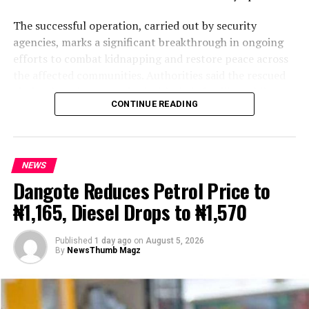
However, in a personally signed statement issued from
The successful operation, carried out by security
the State House, Abuja, President Tinubu disclosed that
RELATED TOPICS:
agencies, marks a significant breakthrough in ongoing
the EFCC had obtained the court order on August 5,
efforts to combat kidnapping and restore peace across
2026, freezing the accounts of the Osun State
the affected communities. Authorities said the rescued
Government.
victims have been reunited with their families, while
CONTINUE READING
efforts are underway to apprehend the perpetrators
He said he was “deeply embarrassed” by the timing of
and dismantle the criminal networks responsible for the
the development, explaining that actions taken by
abductions.
federal institutions are often attributed to the
President, regardless of whether he authorised them.
NEWS
The rescue underscores the commitment of security
Dangote Reduces Petrol Price to
agencies to strengthening intelligence-driven
“It has come to my notice that the Economic and
₦1,165, Diesel Drops to ₦1,570
operations and ensuring the safety of lives and property
Financial Crimes Commission (EFCC) obtained a court
across the country. Further details on the operation and
order on August 5, 2026, freezing the accounts of the
ongoing investigations are expected from the relevant
Osun State Government. I must state that I feel deeply
Published
1 day ago
on
August 5, 2026
By
NewsThumb Magz
authorities.
embarrassed not by the EFCC’s exercise of its mandate
backed by a court order, but by the timing of the
Post Views:
38
agency’s action.