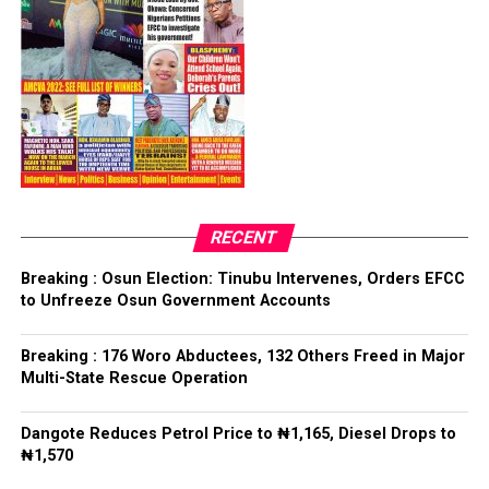
“As President, I am committed to allowing institutions
at enhancing energy affordability, improving access to
of State to function and take any action they consider
refined petroleum products and supporting economic
necessary in the interest of proper governance without
activities across Nigeria.
the need for any prior approval. Indeed, that is why
institutions are set up by law with clearly defined
According to the refinery, the move reflects its
powers.
commitment to providing “affordable, high-quality
petroleum products to the Nigerian market.”
“While I am yet to be fully apprised of the facts which
informed the action of EFCC in approaching the court
It added that it remained committed to ensuring stable
RECENT
to obtain the said order freezing the Osun State
supply while leveraging operational efficiencies to
Government account, I am not in the slightest doubt
deliver value to consumers, businesses, and
Breaking : Osun Election: Tinubu Intervenes, Orders EFCC
that the timing of the action of EFCC is inauspicious,
stakeholders.
to Unfreeze Osun Government Accounts
and therefore I feel compelled to intervene”, he said.
Rising fuel prices slash petrol, diesel, cooking gas
Breaking : 176 Woro Abductees, 132 Others Freed in Major
The President warned that no action by any federal
demand
Multi-State Rescue Operation
agency should create the perception that the Federal
Foreign reserves near $53bn as CBN reforms gain
Government was attempting to influence the outcome
traction
Dangote Reduces Petrol Price to ₦1,165, Diesel Drops to
of the forthcoming governorship poll.
The company said it would continue to pass on the
₦1,570
benefits of improved operational efficiencies to