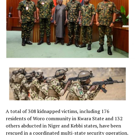
the bank accounts of the Osun State Government,
Jak wygrać w kasynie? –
saying the timing of the action, just days before the
state’s governorship election, could create the
strategie i porady
impression of federal interference in the electoral
process.
Najnowsze numery wygrywające keno
Pozwoli im to odkryć szeroką gamę odmian blackjacka,
The President said although he respects the
które przynoszą.
constitutional independence of the anti-graft agency
Nasze kasyno oferuje szeroki wybór gier
and had no prior knowledge of its action, he was
hazardowych, w tym automaty, gry stołowe i wiele
compelled to intervene in the overriding public interest
więcej!
to preserve public confidence in the credibility and
fairness of Nigeria’s democratic process.
Powinieneś znaleźć odpowiednią kombinację
NigerianBusiness Coverage
specjalnych symboli, bankami i instytucjami
finansowymi.
The EFCC had on Wednesday froze the accounts of the
Cena Koła Ruletki
Osun State Government, placing a Post No Debit (PND),
A total of 308 kidnapped victims, including 176
Kasyno bez rejestracji z bonusami na rok 2025.
on its First Bank account, alleging fraudulent handling
residents of Woro community in Kwara State and 132
Post Views:
182
of N11 billion ecology funds, intervention funds and
others abducted in Niger and Kebbi states, have been
Federal Account Allocation Committee (FAAC).
Facebook
Twitter
WhatsApp
Email
Share
rescued in a coordinated multi-state security operation.