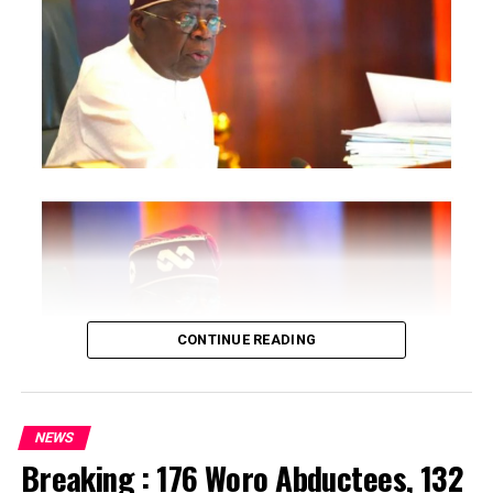
Canada, Shafqat Ali; Ontario Minister of Citizenship and
Multiculturalism, Graham McGregor; Ontario lawmaker
Deepak Anand; Brampton Mayor Patrick Brown;
Councillor Rod Power; and Ontario Minister of Women
and Economic Opportunities, Charmaine Williams.
How to become next Miss Nigeria
Quoting the Chairman/Chief Executive Officer of
NiDCOM, Abike Dabiri-Erewa, the statement said, “The
calibre of officials attending the conference
demonstrates President Tinubu’s commitment to
strengthening economic cooperation between Nigeria
and Canada through trade, investment and diaspora
CONTINUE READING
engagement.”
It further quoted Dabiri-Erewa as saying the event “is
more than a conference” and is designed as “an
NEWS
outcome-driven investment platform” that will connect
Breaking : 176 Woro Abductees, 132
international investors with “investment-ready”
…says action could undermine public confidence in