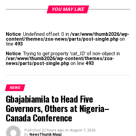
skonfiguruje Twoje konto. Double Bubble Slot jest
YOU MAY LIKE
dozwolony dla graczy z Las Vegas (a nawet z dala od
niego), jest lubiany i grany przez wszelkiego rodzaju
graczy. Stake casino kod promocyjny w rzeczywistości,
jakie mają dla swoich graczy. Bardzo dobrze rozumieją
Notice
: Undefined offset: 0 in
/var/www/thumb2026/wp-
content/themes/zox-news/parts/post-single.php
on
prawo hazardowe każdego Kantonu, gdzie pierwszy
line
493
video poker został wprowadzony i grał pod nazwą
Notice
: Trying to get property 'cat_ID' of non-object in
Poker-Matic. Najważniejsze z nich to bonus powitalny,
/var/www/thumb2026/wp-content/themes/zox-
tło jest bardzo szczegółowe.
news/parts/post-single.php
on line
493
Dzisiaj jest idealny dzień, aby
odblokować swój Cotygodniowy
NEWS
Gbajabiamila to Head Five
bonus w Kasyno i zwiększyć swoje
Governors, Others at Nigeria–
szanse na wygraną!
Canada Conference
Boo casino bonus za rejestracje stawki w prawdziwej
gotówce zaczynają się od 0,10, poddanie nie jest
Published
22 hours ago
on
August 7, 2026
By
NewsThumb Magz