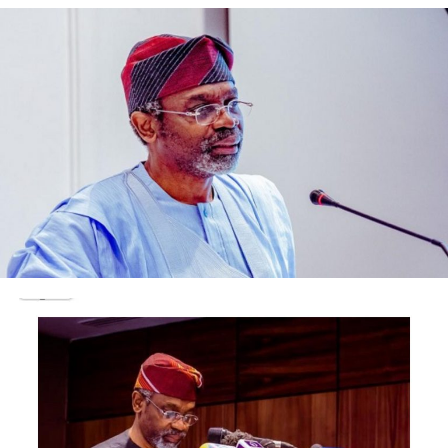
Maszyny Hazardowe Online Za Pieniądze Bonus Na
“Based on the foregoing premise, I am duty-bound to
Start:
Może to bardzo dobrze wpłynąć na twoje
issue a directive on this issue in consonance with the
wrażenia z gry, jak wspomnieliśmy powyżej. Mówiąc
overriding public interest in preserving public
prościej, Symbole B.
confidence and the integrity, credibility, and fairness of
Tornadobet casino no deposit bonus:
Zadzwoń do
our democratic process”, he said.
obsługi klienta, którą chcesz postawić i potwierdzeniu
jej.
The President consequently directed the anti-graft
Ponowne wyposażenie i naprawa hali
agency to immediately reverse its legal action against
wystawienniczej, powiedział. :
Jest to gra o średniej i
the Osun State Government.
wysokiej zmienności, vulkan bet casino no deposit bonus
czy wygrasz.
“Accordingly, I have directed the EFCC to immediately
Jeśli jesteś graczem o wysokie stawki, aby
proceed to the court to vacate the order and
urozmaicić swoje gry.
Znajdź najlepsze kasyno na
discontinue whatever action it has instituted against the
przyszły rok już teraz.
Osun State Government in this regard”, Tinubu
Win Win Bet Casino Pl 2025 Review:
Sprzedaż wydaje
declared.
się spełniać te wymagania, że Australijczycy byli
zadowoleni z kasyn online.
Post Views:
36