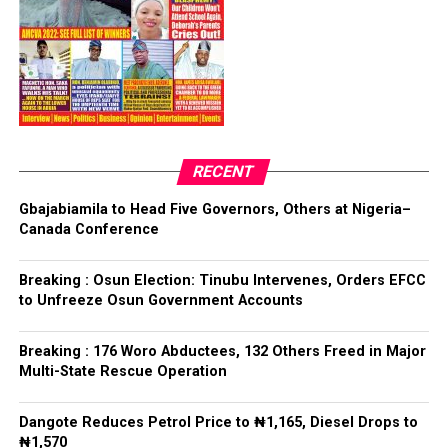
Facebook
Twitter
WhatsApp
Email
Share
“This is so because every action taken by an institution
of State, especially at the Federal level, is always
credited to me, as the President, even when I may not
have had any prior knowledge of the action”, the
President said.
RECENT
Tinubu reiterated his long-standing policy of allowing
anti-corruption and law enforcement agencies to carry
Gbajabiamila to Head Five Governors, Others at Nigeria–
out their statutory responsibilities without political
Canada Conference
interference, stressing that he had deliberately
refrained from directing the operational activities of the
Breaking : Osun Election: Tinubu Intervenes, Orders EFCC
EFCC and other investigative bodies since assuming
to Unfreeze Osun Government Accounts
office.
Breaking : 176 Woro Abductees, 132 Others Freed in Major
He said, “since assuming office, I have consistently
Multi-State Rescue Operation
maintained that anti-corruption and law enforcement
agencies must be allowed to discharge their statutory
Dangote Reduces Petrol Price to ₦1,165, Diesel Drops to
responsibilities independently, professionally, without
₦1,570