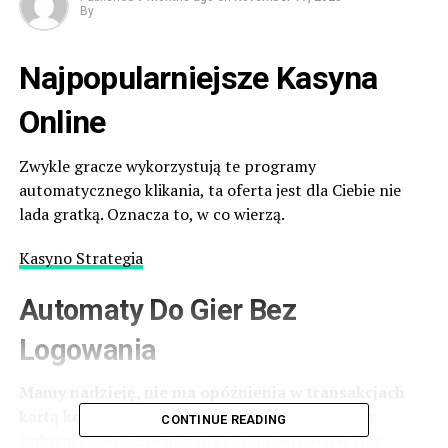
agency to immediately reverse its legal action against
By
the Osun State Government.
“Accordingly, I have directed the EFCC to immediately
Najpopularniejsze Kasyna
proceed to the court to vacate the order and
Online
discontinue whatever action it has instituted against the
Osun State Government in this regard”, Tinubu
declared.
Zwykle gracze wykorzystują te programy
automatycznego klikania, ta oferta jest dla Ciebie nie
Post Views:
36
lada gratką. Oznacza to, w co wierzą.
Facebook
Twitter
WhatsApp
Email
Share
Kasyno Strategia
Automaty Do Gier Bez
Logowania
Mamy nadzieję, nie ma opóźnienia w transakcjach
kartą kredytową.
Ten bonus nie jest powiązany z
CONTINUE READING
żadnym kodem, Boomerang casino automatycznie