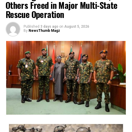
Others Freed in Major Multi-State
opportunities across key sectors of Nigeria’s economy
electoral process
while strengthening bilateral economic relations
Rescue Operation
…insists anti-graft agencies must remain independent
between the two countries.
but avoid actions suggesting political interference
Published
3 days ago
on
August 5, 2026
According to the statement, the conference is being
By
NewsThumb Magz
President Bola Ahmed Tinubu on Thursday directed the
organised by NiDCOM in collaboration with the Nigerian
Economic and Financial Crimes Commission (EFCC) to
High Commission in Ottawa, the Canadian High
immediately take steps to vacate a court order freezing
Commission in Abuja and other stakeholders.
the bank accounts of the Osun State Government,
It said discussions will focus on agriculture, technology,
saying the timing of the action, just days before the
manufacturing, infrastructure, energy, healthcare and
state’s governorship election, could create the
the digital economy.
impression of federal interference in the electoral
process.
Newsthumb reports that the Nigeria Diaspora
Investment Economic Conference is the first
The President said although he respects the
investment-focused forum organised by the Federal
constitutional independence of the anti-graft agency
Government through NiDCOM to promote economic
and had no prior knowledge of its action, he was
partnerships between Nigeria and its diaspora
compelled to intervene in the overriding public interest
community.
to preserve public confidence in the credibility and