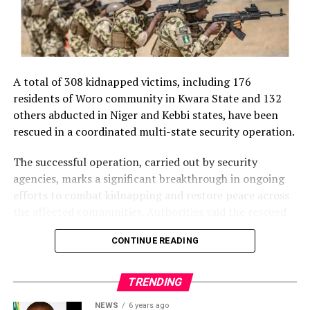
fairness of Nigeria’s democratic process.
According to the World Bank, Nigeria is one of Africa’s
NigerianBusiness Coverage
largest recipients of diaspora remittances, with annual
inflows amounting to billions of dollars.
The EFCC had on Wednesday froze the accounts of the
Osun State Government, placing a Post No Debit (PND),
A total of 308 kidnapped victims, including 176
Post Views:
33
on its First Bank account, alleging fraudulent handling
residents of Woro community in Kwara State and 132
of N11 billion ecology funds, intervention funds and
Facebook
Twitter
WhatsApp
Email
Share
others abducted in Niger and Kebbi states, have been
Federal Account Allocation Committee (FAAC).
rescued in a coordinated multi-state security operation.
However, in a personally signed statement issued from
The successful operation, carried out by security
the State House, Abuja, President Tinubu disclosed that
agencies, marks a significant breakthrough in ongoing
the EFCC had obtained the court order on August 5,
efforts to combat kidnapping and restore peace across
2026, freezing the accounts of the Osun State
the affected communities. Authorities said the rescued
Government.
victims have been reunited with their families, while
CONTINUE READING
efforts are underway to apprehend the perpetrators
He said he was “deeply embarrassed” by the timing of
and dismantle the criminal networks responsible for the
the development, explaining that actions taken by
abductions.
federal institutions are often attributed to the
TRENDING
President, regardless of whether he authorised them.
NEWS
6 years ago
The rescue underscores the commitment of security