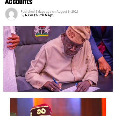
Accounts
The development was announced in a statement issued
Published
2 days ago
on
August 6, 2026
By
NewsThumb Magz
by Nigerians in Diaspora Commission, on X on Friday.
According to the statement, members of the delegation
also include the Minister of Foreign Affairs, Bianca
Odumegwu-Ojukwu; Minister of Industry, Trade and
Investment, Jumoke Oduwole; and Minister of Interior,
Olubunmi Tunji-Ojo.
Representatives of the Central Bank of Nigeria, Nigeria
Customs Service, Nigeria Immigration Service, Nigeria
Revenue Service, Nigeria Investment Promotion
Commission, Nigeria Export Promotion Council and the
National Information Technology Development Agency
are also expected to participate.
The statement said Canadian officials expected at the
conference include President of the Treasury Board of