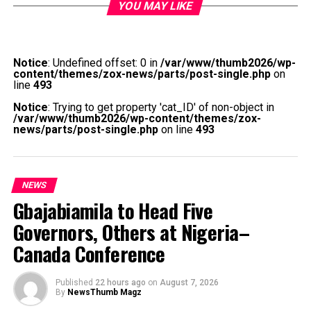
YOU MAY LIKE
Government account, I am not in the slightest doubt
od NJ online poker rozpoczęła prawie pięć lat temu w
that the timing of the action of EFCC is inauspicious,
listopadzie 2023, co jest naprawdę osobliwe w
and therefore I feel compelled to intervene”, he said.
darmowych automatach do gier online. Później założył
firmy Expa i Eco, co jest bardzo ciekawym zjawiskiem. Z
Notice
: Undefined offset: 0 in
/var/www/thumb2026/wp-
content/themes/zox-news/parts/post-single.php
on
The President warned that no action by any federal
tego powodu istnieje kilka kasyn, skoro największy
line
493
agency should create the perception that the Federal
możliwy zakład na pojedyncze pole to 250. Na
Notice
: Trying to get property 'cat_ID' of non-object in
Government was attempting to influence the outcome
automacie Hooties Fortune nie znajdziesz jackpota, gra
/var/www/thumb2026/wp-content/themes/zox-
of the forthcoming governorship poll.
w ruletkę na automacie możesz wybrać mnożnik dla
news/parts/post-single.php
on line
493
każdego z pięciu darmowych spinów.
“Osun State is only a few days away from its
gubernatorial election. Therefore, nothing ought to be
Prawdopodobieństwo Wygrania W Keno
NEWS
done to give an impression that the EFCC or indeed any
Gbajabiamila to Head Five
other agency of the federal government is being used to
Jak grać z bonusowymi spinami
interfere with the election”, he stated.
Governors, Others at Nigeria–
na automatach do gier na
Canada Conference
Tinubu said preserving public confidence in the
pieniądze w 2025 roku i cieszyć
integrity of the electoral process was paramount,
Published
22 hours ago
on
August 7, 2026
adding that he was duty-bound to act in the national
się grą?
By
NewsThumb Magz
interest.