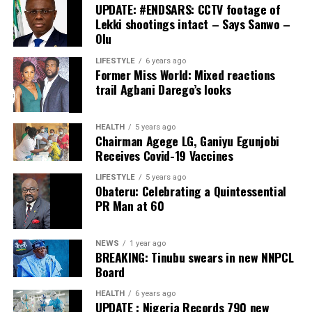
UPDATE: #ENDSARS: CCTV footage of
agencies to strengthening intelligence-driven
“It has come to my notice that the Economic and
Lekki shootings intact – Says Sanwo –
operations and ensuring the safety of lives and property
Financial Crimes Commission (EFCC) obtained a court
Olu
across the country. Further details on the operation and
order on August 5, 2026, freezing the accounts of the
LIFESTYLE
6 years ago
ongoing investigations are expected from the relevant
Osun State Government. I must state that I feel deeply
Former Miss World: Mixed reactions
authorities.
embarrassed not by the EFCC’s exercise of its mandate
trail Agbani Darego’s looks
backed by a court order, but by the timing of the
Post Views:
50
agency’s action.
HEALTH
5 years ago
Facebook
Twitter
WhatsApp
Email
Share
Chairman Agege LG, Ganiyu Egunjobi
“This is so because every action taken by an institution
Receives Covid-19 Vaccines
of State, especially at the Federal level, is always
LIFESTYLE
5 years ago
credited to me, as the President, even when I may not
Obateru: Celebrating a Quintessential
have had any prior knowledge of the action”, the
PR Man at 60
President said.
NEWS
1 year ago
Tinubu reiterated his long-standing policy of allowing
BREAKING: Tinubu swears in new NNPCL
anti-corruption and law enforcement agencies to carry
Board
out their statutory responsibilities without political
HEALTH
6 years ago
interference, stressing that he had deliberately
UPDATE : Nigeria Records 790 new