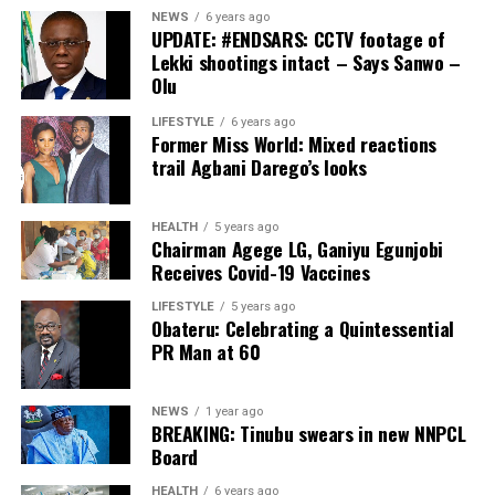
President, regardless of whether he authorised them.
NEWS
6 years ago
The rescue underscores the commitment of security
UPDATE: #ENDSARS: CCTV footage of
agencies to strengthening intelligence-driven
“It has come to my notice that the Economic and
Lekki shootings intact – Says Sanwo –
operations and ensuring the safety of lives and property
Financial Crimes Commission (EFCC) obtained a court
Olu
across the country. Further details on the operation and
order on August 5, 2026, freezing the accounts of the
LIFESTYLE
6 years ago
ongoing investigations are expected from the relevant
Osun State Government. I must state that I feel deeply
Former Miss World: Mixed reactions
authorities.
embarrassed not by the EFCC’s exercise of its mandate
trail Agbani Darego’s looks
backed by a court order, but by the timing of the
Post Views:
50
agency’s action.
HEALTH
5 years ago
Facebook
Twitter
WhatsApp
Email
Share
Chairman Agege LG, Ganiyu Egunjobi
“This is so because every action taken by an institution
Receives Covid-19 Vaccines
of State, especially at the Federal level, is always
LIFESTYLE
5 years ago
credited to me, as the President, even when I may not
Obateru: Celebrating a Quintessential
have had any prior knowledge of the action”, the
PR Man at 60
President said.
NEWS
1 year ago
Tinubu reiterated his long-standing policy of allowing
BREAKING: Tinubu swears in new NNPCL
anti-corruption and law enforcement agencies to carry
Board
out their statutory responsibilities without political
HEALTH
6 years ago