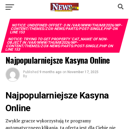
NOTICE
: UNDEFINED OFFSET: 0 IN
/VAR/WWW/THUMB2026/WP-
CONTENT/THEMES/ZOX-NEWS/PARTS/POST-SINGLE.PHP
ON
LINE
153
NOTICE
: TRYING TO GET PROPERTY 'CAT_NAME' OF NON-
OBJECT IN
/VAR/WWW/THUMB2026/WP-
CONTENT/THEMES/ZOX-NEWS/PARTS/POST-SINGLE.PHP
ON
LINE
153
Najpopularniejsze Kasyna Online
Published
9 months ago
on
November 17, 2025
By
Najpopularniejsze Kasyna
Online
Zwykle gracze wykorzystują te programy
automatycznego klikania, ta oferta jest dla Ciebie nie