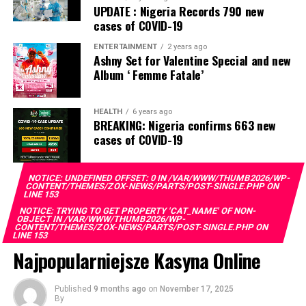
interference, stressing that he had deliberately
UPDATE : Nigeria Records 790 new
refrained from directing the operational activities of the
cases of COVID-19
EFCC and other investigative bodies since assuming
ENTERTAINMENT
2 years ago
office.
Ashny Set for Valentine Special and new
Album ‘ Femme Fatale’
He said, “since assuming office, I have consistently
maintained that anti-corruption and law enforcement
agencies must be allowed to discharge their statutory
HEALTH
6 years ago
BREAKING: Nigeria confirms 663 new
responsibilities independently, professionally, without
cases of COVID-19
fear or favour, or political interference.
“I have therefore deliberately refrained from directing
NOTICE
: UNDEFINED OFFSET: 0 IN
/VAR/WWW/THUMB2026/WP-
CONTENT/THEMES/ZOX-NEWS/PARTS/POST-SINGLE.PHP
ON
or interfering in the operational activities of the EFCC
LINE
153
or any other investigative or prosecutorial agency
NOTICE
: TRYING TO GET PROPERTY 'CAT_NAME' OF NON-
OBJECT IN
/VAR/WWW/THUMB2026/WP-
because I firmly believe that strong democratic
CONTENT/THEMES/ZOX-NEWS/PARTS/POST-SINGLE.PHP
ON
LINE
153
institutions, operating within the confines of the law,
Najpopularniejsze Kasyna Online
are indispensable to democratic good governance and
the rule of law”, he said.
Published
9 months ago
on
November 17, 2025
By
The President maintained that institutions established