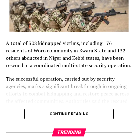
community.
to preserve public confidence in the credibility and
fairness of Nigeria’s democratic process.
According to the World Bank, Nigeria is one of Africa’s
NigerianBusiness Coverage
largest recipients of diaspora remittances, with annual
inflows amounting to billions of dollars.
The EFCC had on Wednesday froze the accounts of the
Osun State Government, placing a Post No Debit (PND),
A total of 308 kidnapped victims, including 176
Post Views:
33
on its First Bank account, alleging fraudulent handling
residents of Woro community in Kwara State and 132
of N11 billion ecology funds, intervention funds and
Facebook
Twitter
WhatsApp
Email
Share
others abducted in Niger and Kebbi states, have been
Federal Account Allocation Committee (FAAC).
rescued in a coordinated multi-state security operation.
However, in a personally signed statement issued from
The successful operation, carried out by security
the State House, Abuja, President Tinubu disclosed that
agencies, marks a significant breakthrough in ongoing
the EFCC had obtained the court order on August 5,
efforts to combat kidnapping and restore peace across
2026, freezing the accounts of the Osun State
the affected communities. Authorities said the rescued
Government.
victims have been reunited with their families, while
CONTINUE READING
efforts are underway to apprehend the perpetrators
He said he was “deeply embarrassed” by the timing of
and dismantle the criminal networks responsible for the
the development, explaining that actions taken by
abductions.
federal institutions are often attributed to the
TRENDING