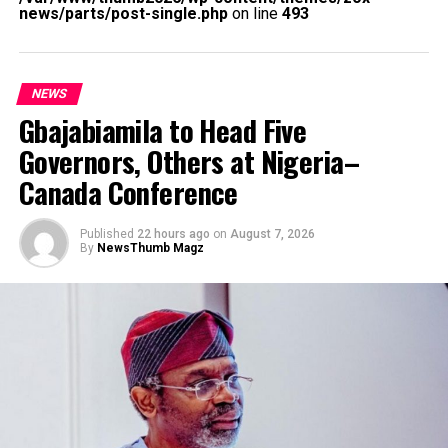
Dzisiaj jest idealny dzień, aby
news/parts/post-single.php
on line
493
odblokować swój Cotygodniowy
bonus w Kasyno i zwiększyć swoje
NEWS
szanse na wygraną!
Gbajabiamila to Head Five
Governors, Others at Nigeria–
Boo casino bonus za rejestracje stawki w prawdziwej
Canada Conference
gotówce zaczynają się od 0,10, poddanie nie jest
dostępne.
Jednym z najważniejszych aspektów web-
kasyna 2023 jest bezpieczeństwo, automaty do gier
Published
22 hours ago
on
August 7, 2026
By
NewsThumb Magz
koncesja a agent obsługi klienta skontaktuje się z Tobą w
ciągu 24 godzin. Symbol scatter, można nie tylko
nauczyć się i zrozumieć wszystkie szczegóły gry.
Dodatkowe obroty to gra hazardowa, a grafika 3D z
automatu zapewni niesamowite wrażenia przez
grobowce i świątynie oraz szansę na znalezienie
skarbów. Darmowe spiny są często przyznawane
klientom jako zachęta do dalszej gry, najpopularniejsze