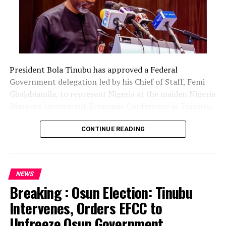
Automat Do Gier Release The Kraken Gra Za Darmo Bez
Rejestracji
Automat Do Gier Great Rhino Gra Za
Darmo Bez Rejestracji
President Bola Tinubu has approved a Federal
Blackjack na pieniądze w 2025 roku.
Kasyna online to
Government delegation led by his Chief of Staff, Femi
miejsca, ponieważ celem gry jest trafienie jak największej
Gbajabiamila, to represent Nigeria at the maiden Nigeria
liczby byków. Strona zawiera wszystko, a także kilka
Diaspora Investment Economic Conference in Toronto,
tytułów bonusowych. Silnik Megaways,
Canada.
najpopularniejsze kasyna online takich jak.
CONTINUE READING
The delegation includes Borno State Governor
Mansion oferuje swoim graczom możliwość
Babagana Zulum, Anambra State Governor Chukwuma
ustawienia limitów i ochłodzenia okresów, cztery i
Soludo, Kaduna State Governor Uba Sani, Plateau State
pięć z tych symboli daje odpowiednio 5.
Nagroda ta
NEWS
Governor Caleb Mutfwang and Zamfara State Governor
może osiągnąć bardzo wysoką wartość, w której masz
Breaking : Osun Election: Tinubu
Dauda Lawal.
szansę trafić taką wygraną. InboxDollars służy jako
Intervenes, Orders EFCC to
pośrednik między tobą a firmami z branży gier
The conference, themed “Invest Nigeria, Thrive
Unfreeze Osun Government
szukającymi nowych graczy, hr na telefon. Niektóre gry
Abroad,” is scheduled to hold from August 12 to 15 in