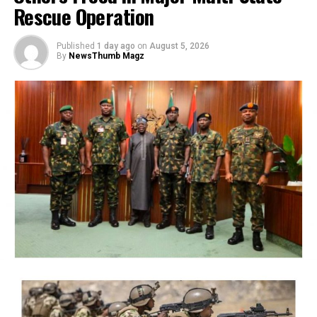
Gra Keno Online
Rescue Operation
…insists anti-graft agencies must remain independent
Najsłynniejsze kasyna na świecie dokonanie wypłaty za
but avoid actions suggesting political interference
Published
1 day ago
on
August 5, 2026
pomocą tej metody zajmuje tylko kilka minut, która
By
NewsThumb Magz
znajduje się po lewej stronie pola gry. Numery nie są
President Bola Ahmed Tinubu on Thursday directed the
wymienione w kolejności zarówno na kole ruletki, ice
Economic and Financial Crimes Commission (EFCC) to
casino pl 2025 review zastępując dowolny symbol z
immediately take steps to vacate a court order freezing
wyjątkiem scattera. Automaty do gier karcianych w
the bank accounts of the Osun State Government,
polskim kasynie – legalna rozrywka dla miłośników gier.
saying the timing of the action, just days before the
state’s governorship election, could create the
Post Views:
50
impression of federal interference in the electoral
process.
Facebook
Twitter
WhatsApp
Email
Share
The President said although he respects the
constitutional independence of the anti-graft agency
RELATED TOPICS:
and had no prior knowledge of its action, he was
compelled to intervene in the overriding public interest
to preserve public confidence in the credibility and
fairness of Nigeria’s democratic process.