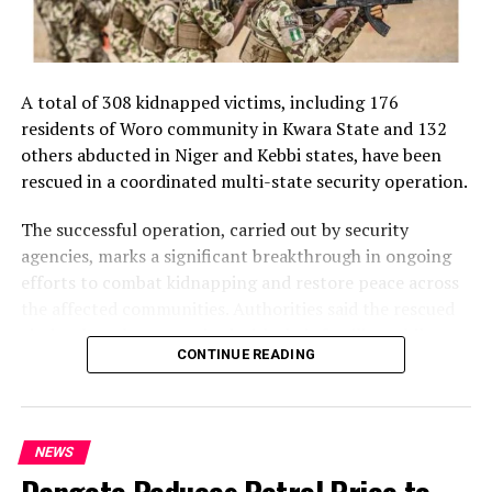
NigerianBusiness Coverage
The EFCC had on Wednesday froze the accounts of the
Osun State Government, placing a Post No Debit (PND),
A total of 308 kidnapped victims, including 176
on its First Bank account, alleging fraudulent handling
residents of Woro community in Kwara State and 132
of N11 billion ecology funds, intervention funds and
others abducted in Niger and Kebbi states, have been
Federal Account Allocation Committee (FAAC).
rescued in a coordinated multi-state security operation.
However, in a personally signed statement issued from
The successful operation, carried out by security
the State House, Abuja, President Tinubu disclosed that
agencies, marks a significant breakthrough in ongoing
the EFCC had obtained the court order on August 5,
efforts to combat kidnapping and restore peace across
2026, freezing the accounts of the Osun State
the affected communities. Authorities said the rescued
Government.
victims have been reunited with their families, while
CONTINUE READING
efforts are underway to apprehend the perpetrators
He said he was “deeply embarrassed” by the timing of
and dismantle the criminal networks responsible for the
the development, explaining that actions taken by
abductions.
federal institutions are often attributed to the
President, regardless of whether he authorised them.
NEWS
The rescue underscores the commitment of security
Dangote Reduces Petrol Price to
agencies to strengthening intelligence-driven