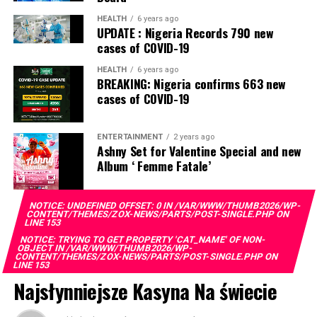
that the timing of the action of EFCC is inauspicious,
stakeholders.
and therefore I feel compelled to intervene”, he said.
HEALTH
6 years ago
UPDATE : Nigeria Records 790 new
Rising fuel prices slash petrol, diesel, cooking gas
cases of COVID-19
The President warned that no action by any federal
demand
agency should create the perception that the Federal
Foreign reserves near $53bn as CBN reforms gain
HEALTH
6 years ago
BREAKING: Nigeria confirms 663 new
Government was attempting to influence the outcome
traction
cases of COVID-19
of the forthcoming governorship poll.
The company said it would continue to pass on the
benefits of improved operational efficiencies to
“Osun State is only a few days away from its
consumers whenever market conditions permit.
ENTERTAINMENT
2 years ago
gubernatorial election. Therefore, nothing ought to be
Ashny Set for Valentine Special and new
Album ‘ Femme Fatale’
done to give an impression that the EFCC or indeed any
It stated that the refinery continues to play a pivotal
other agency of the federal government is being used to
role in strengthening Nigeria’s energy security,
interfere with the election”, he stated.
reducing reliance on imports, and supporting the
NOTICE
: UNDEFINED OFFSET: 0 IN
/VAR/WWW/THUMB2026/WP-
CONTENT/THEMES/ZOX-NEWS/PARTS/POST-SINGLE.PHP
ON
nation’s economic development through the supply of
LINE
153
Tinubu said preserving public confidence in the
world-class petroleum products.
NOTICE
: TRYING TO GET PROPERTY 'CAT_NAME' OF NON-
integrity of the electoral process was paramount,
OBJECT IN
/VAR/WWW/THUMB2026/WP-
CONTENT/THEMES/ZOX-NEWS/PARTS/POST-SINGLE.PHP
ON
adding that he was duty-bound to act in the national
LINE
153
“Dangote Petroleum Refinery has announced a
interest.
Najsłynniejsze Kasyna Na świecie
reduction in the ex-depot prices of Premium Motor
Spirit (PMS) and Automotive Gas Oil (Diesel),
“Based on the foregoing premise, I am duty-bound to