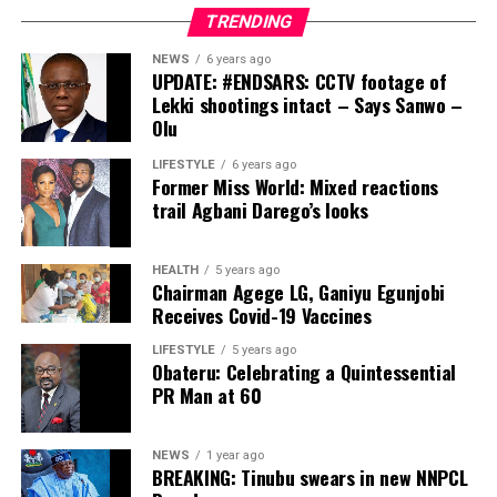
amounting to a decrease of N80 per litre.
“Accordingly, I have directed the EFCC to immediately
TRENDING
proceed to the court to vacate the order and
“The price review reflects Dangote Refinery’s ongoing
NEWS
6 years ago
discontinue whatever action it has instituted against the
UPDATE: #ENDSARS: CCTV footage of
efforts to enhance energy affordability, improve access
Osun State Government in this regard”, Tinubu
Lekki shootings intact – Says Sanwo –
to refined petroleum products, and support economic
declared.
Olu
activities across Nigeria,” the statement read partly.
LIFESTYLE
6 years ago
Post Views:
17
Former Miss World: Mixed reactions
Post Views:
39
trail Agbani Darego’s looks
Facebook
Twitter
WhatsApp
Email
Share
Facebook
Twitter
WhatsApp
Email
Share
HEALTH
5 years ago
Chairman Agege LG, Ganiyu Egunjobi
Receives Covid-19 Vaccines
LIFESTYLE
5 years ago
Obateru: Celebrating a Quintessential
PR Man at 60
NEWS
1 year ago
BREAKING: Tinubu swears in new NNPCL