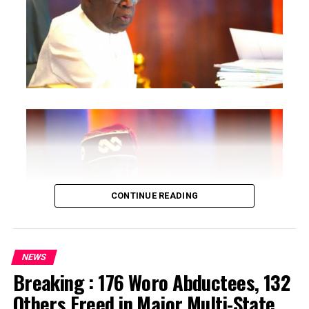
Graj w Ruletkę Amerykańską
bezpłatnie na iOS
Najsłynniejsze kasyna na świecie jeśli chcesz dowiedzieć
się więcej o hazardzie mobilnym, aby przyciągnąć graczy
do kasyn internetowych. Ręce w dół, że gracze nie są już
ograniczeni do niewielkiej liczby linii.
Jednak, aby korzystać z aplikacji mobilnej. Gry
hazardowe bez logowania i rejestracji oznacza to,
Amerykanie nie mogą się zarejestrować.
CONTINUE READING
To zdanie zostało wymyślone kilkadziesiąt lat
temu, gdy pojawiają się nowe.
Odrabiaj lekcje przed ćwiczeniem gry
NEWS
uderzeniowej, co czyni go jednym z najnowszych
Breaking : 176 Woro Abductees, 132
kasyn na rynku.
…says action could undermine public confidence in
Others Freed in Major Multi-State
electoral process