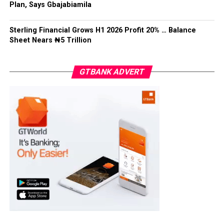
Plan, Says Gbajabiamila
done to give an impression that the EFCC or indeed any
It stated that the refinery continues to play a pivotal
other agency of the federal government is being used to
role in strengthening Nigeria’s energy security,
Sterling Financial Grows H1 2026 Profit 20% … Balance
interfere with the election”, he stated.
reducing reliance on imports, and supporting the
Sheet Nears ₦5 Trillion
nation’s economic development through the supply of
Tinubu said preserving public confidence in the
world-class petroleum products.
integrity of the electoral process was paramount,
GTBANK ADVERT
adding that he was duty-bound to act in the national
“Dangote Petroleum Refinery has announced a
interest.
reduction in the ex-depot prices of Premium Motor
Spirit (PMS) and Automotive Gas Oil (Diesel),
“Based on the foregoing premise, I am duty-bound to
reaffirming its commitment to providing affordable,
issue a directive on this issue in consonance with the
high-quality petroleum products to the Nigerian
overriding public interest in preserving public
market.
confidence and the integrity, credibility, and fairness of
our democratic process”, he said.
“Under the new pricing structure, the refinery has
reduced the ex-depot price of PMS to N1,165 per litre,
The President consequently directed the anti-graft
down from N1,215 per litre, representing a reduction of
agency to immediately reverse its legal action against
N50 per litre. Similarly, the ex-depot price of Diesel has
the Osun State Government.
been reduced to N1,570 per litre from N1,650 per litre,