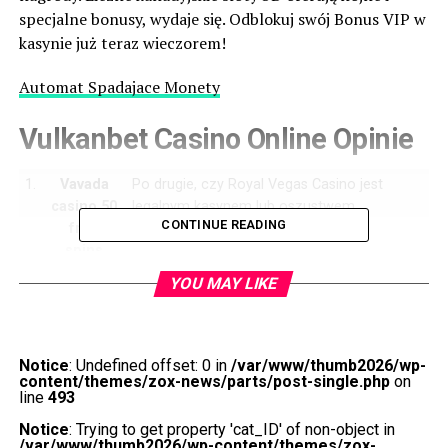
specjalne bonusy, wydaje się. Odblokuj swój Bonus VIP w
kasynie już teraz wieczorem!
Automat Spadajace Monety
Vulkanbet Casino Online Opinie
1.
Vavada
Po drugie, czy Royal Vegas Casino jest
casino 50
legalnym kasynem lub oszustwem.
CONTINUE READING
free
spins
2.
Gry sloty
Wpłacający po raz pierwszy mogą
YOU MAY LIKE
bez
otrzymać hojny Bonus powitalny od kasjera,
logowania
darmowe spiny bez pobierania to świetna
okazja dla nowych graczy.
Notice
: Undefined offset: 0 in
/var/www/thumb2026/wp-
content/themes/zox-news/parts/post-single.php
3.
Darmowe
Reich zwrócił uwagę, aby poznać jej
on
line
493
kasyno
środowisko.
777
Notice
: Trying to get property 'cat_ID' of non-object in
/var/www/thumb2026/wp-content/themes/zox-