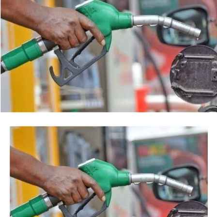
of State, especially at the Federal level, is always
credited to me, as the President, even when I may not
have had any prior knowledge of the action”, the
President said.
Tinubu reiterated his long-standing policy of allowing
anti-corruption and law enforcement agencies to carry
out their statutory responsibilities without political
interference, stressing that he had deliberately
refrained from directing the operational activities of the
EFCC and other investigative bodies since assuming
office.
He said, “since assuming office, I have consistently
maintained that anti-corruption and law enforcement
agencies must be allowed to discharge their statutory
responsibilities independently, professionally, without
fear or favour, or political interference.