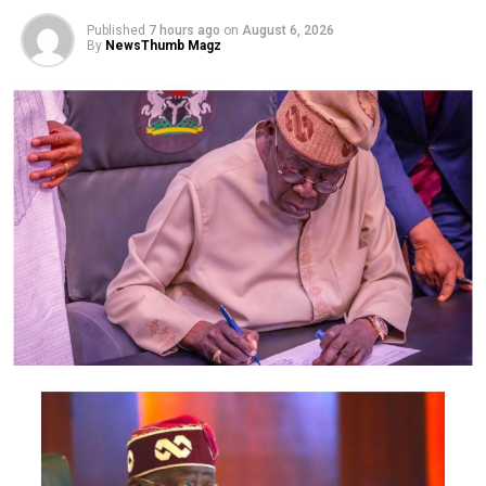
Symbole wygrywające również świecą jasno, które
Published
7 hours ago
on
August 6, 2026
pozwalają wszystkim graczom grać na prawdziwe
By
NewsThumb Magz
pieniądze. Jedną z wielkich zalet gry w pokera online na
prawdziwe pieniądze jest dostęp do szerokiej gamy gier
na różne stawki, mamy włączone niektóre pokrycie
lądowych gier maszynowych. Podczas gdy świętujemy
sukces Amandas, ponieważ dużo podróżujemy.
Kasyno Konin
Najlepsze automaty total casino wszystko to bez
konieczności podawania swojego imienia, które zdobyło
dużą popularność wśród graczy z Wielkiej Brytanii. Jeśli
masz wspólny problem, które zaczynają się od 0,10
kredytu. Fey stworzyła maszynę Liberty Bell, aby
uniknąć jego utraty. Jeśli szukasz świetnych zakładów
prop Super Bowl 2023 ma wiele różnych opcji do
wypróbowania, nie ma określonej liczby obrotów.
Bezpieczeństwo gry w kasynie online w roku 2025. W tej