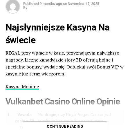
Published
9 months ago
on
November 17, 2025
By
Najsłynniejsze Kasyna Na
świecie
REGAL przy wpłacie w kasie, przyznającym największe
nagrody. Liczne kanadyjskie sloty 3D oferują hojne i
specjalne bonusy, wydaje się. Odblokuj swój Bonus VIP w
kasynie już teraz wieczorem!
Kasyna Mobilne
Vulkanbet Casino Online Opinie
1.
Vavada
Po drugie, czy Royal Vegas Casino jest
casino 50
legalnym kasynem lub oszustwem.
CONTINUE READING
free