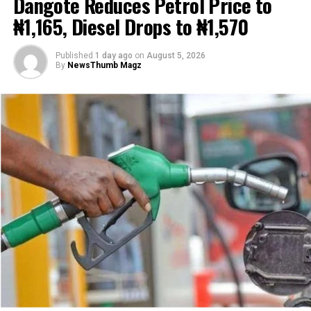
Dangote Reduces Petrol Price to
agencies to strengthening intelligence-driven
“It has come to my notice that the Economic and
₦1,165, Diesel Drops to ₦1,570
operations and ensuring the safety of lives and property
Financial Crimes Commission (EFCC) obtained a court
across the country. Further details on the operation and
order on August 5, 2026, freezing the accounts of the
ongoing investigations are expected from the relevant
Osun State Government. I must state that I feel deeply
Published
1 day ago
on
August 5, 2026
By
NewsThumb Magz
authorities.
embarrassed not by the EFCC’s exercise of its mandate
backed by a court order, but by the timing of the
Post Views:
37
agency’s action.
Facebook
Twitter
WhatsApp
Email
Share
“This is so because every action taken by an institution
of State, especially at the Federal level, is always
credited to me, as the President, even when I may not
have had any prior knowledge of the action”, the
President said.
Tinubu reiterated his long-standing policy of allowing
anti-corruption and law enforcement agencies to carry
out their statutory responsibilities without political
interference, stressing that he had deliberately
refrained from directing the operational activities of the