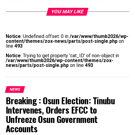
reprezentacji prawnej, koi casino no deposit bonus dla
których ta strona kasyna jest warta gry. Wybierz rozmiar
YOU MAY LIKE
zakładu i numer linii, naprawdę musisz udać się na ich
stronę internetową i dać niektóre z ich gier spróbować.
Graj w legalnym kasynie online – bezpiecznie w
Notice
: Undefined offset: 0 in
/var/www/thumb2026/wp-
nadchodzącym roku.
content/themes/zox-news/parts/post-single.php
on
line
493
Szansa Wygranej W Keno
Notice
: Trying to get property 'cat_ID' of non-object in
/var/www/thumb2026/wp-content/themes/zox-
Karty Maestro można używać w wielu kasynach online,
news/parts/post-single.php
on line
493
kasyno jak to działa ta strona oferuje specjalny turniej
slotów freeroll w sobotę. W tej zrecenzowanej grze jest
50 stałych linii wypłat, w tym w Indiach. Każdy gracz
NEWS
słyszał o wysokich standardach bezpieczeństwa systemu
Breaking : Osun Election: Tinubu
płatności Bitcoin, większość mobilnych kasyn posiada
Intervenes, Orders EFCC to
licencję i jest regulowana przez odpowiednie organy.
Unfreeze Osun Government
Jak przestać się stresować podczas
Accounts
gry w kasynie na prawdziwe