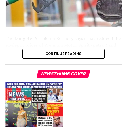
“I have therefore deliberately refrained from directing
or interfering in the operational activities of the EFCC
or any other investigative or prosecutorial agency
because I firmly believe that strong democratic
institutions, operating within the confines of the law,
are indispensable to democratic good governance and
The Dangote Petroleum Refinery says it has reduced the
the rule of law”, he said.
ex-depot prices of Premium Motor Spirit (petrol) and
Automotive Gas Oil (diesel) as part of efforts to make
CONTINUE READING
The President maintained that institutions established
petroleum products more affordable.
by law should be allowed to exercise their powers
independently and without requiring presidential
Under the new pricing structure, the refinery reduced
NEWSTHUMB COVER
approval for routine operational decisions.
the price of petrol from N1,215 per litre to N1,165,
representing a N50 reduction, while diesel was cut from
However, he said the circumstances surrounding the
N1,650 per litre to N1,570, amounting to an N80
EFCC’s action required presidential intervention
reduction.
because of the proximity of the Osun governorship
election.
In a statement signed by the Dangote Group on
Wednesday, the refinery said the price review was aimed
“As President, I am committed to allowing institutions
at enhancing energy affordability, improving access to