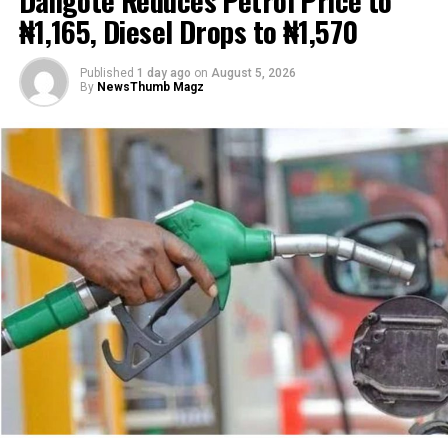
“It has come to my notice that the Economic and
₦1,165, Diesel Drops to ₦1,570
operations and ensuring the safety of lives and property
Financial Crimes Commission (EFCC) obtained a court
across the country. Further details on the operation and
order on August 5, 2026, freezing the accounts of the
ongoing investigations are expected from the relevant
Osun State Government. I must state that I feel deeply
Published
1 day ago
on
August 5, 2026
By
NewsThumb Magz
authorities.
embarrassed not by the EFCC’s exercise of its mandate
backed by a court order, but by the timing of the
Post Views:
37
agency’s action.
Facebook
Twitter
WhatsApp
Email
Share
“This is so because every action taken by an institution
of State, especially at the Federal level, is always
credited to me, as the President, even when I may not
have had any prior knowledge of the action”, the
President said.
Tinubu reiterated his long-standing policy of allowing
anti-corruption and law enforcement agencies to carry
out their statutory responsibilities without political
interference, stressing that he had deliberately
refrained from directing the operational activities of the