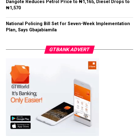
agencies must be allowed to discharge their statutory
Dangote Reduces Petrol Price to ₦1,165, Diesel Drops to
responsibilities independently, professionally, without
₦1,570
fear or favour, or political interference.
National Policing Bill Set for Seven-Week Implementation
“I have therefore deliberately refrained from directing
Plan, Says Gbajabiamila
or interfering in the operational activities of the EFCC
or any other investigative or prosecutorial agency
GTBANK ADVERT
because I firmly believe that strong democratic
institutions, operating within the confines of the law,
are indispensable to democratic good governance and
the rule of law”, he said.
The President maintained that institutions established
by law should be allowed to exercise their powers
independently and without requiring presidential
approval for routine operational decisions.
However, he said the circumstances surrounding the
EFCC’s action required presidential intervention
because of the proximity of the Osun governorship