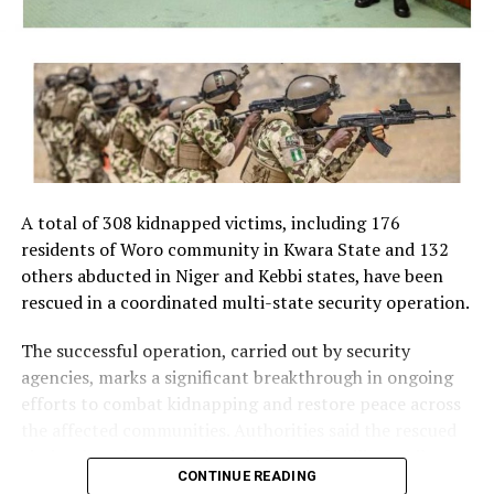
Government through NiDCOM to promote economic
and had no prior knowledge of its action, he was
partnerships between Nigeria and its diaspora
compelled to intervene in the overriding public interest
community.
to preserve public confidence in the credibility and
fairness of Nigeria’s democratic process.
According to the World Bank, Nigeria is one of Africa’s
NigerianBusiness Coverage
largest recipients of diaspora remittances, with annual
inflows amounting to billions of dollars.
The EFCC had on Wednesday froze the accounts of the
Osun State Government, placing a Post No Debit (PND),
A total of 308 kidnapped victims, including 176
Post Views:
41
on its First Bank account, alleging fraudulent handling
residents of Woro community in Kwara State and 132
of N11 billion ecology funds, intervention funds and
Facebook
Twitter
WhatsApp
Email
Share
others abducted in Niger and Kebbi states, have been
Federal Account Allocation Committee (FAAC).
rescued in a coordinated multi-state security operation.
However, in a personally signed statement issued from
The successful operation, carried out by security
the State House, Abuja, President Tinubu disclosed that
agencies, marks a significant breakthrough in ongoing
the EFCC had obtained the court order on August 5,
efforts to combat kidnapping and restore peace across
2026, freezing the accounts of the Osun State
the affected communities. Authorities said the rescued
Government.
victims have been reunited with their families, while
CONTINUE READING
efforts are underway to apprehend the perpetrators
He said he was “deeply embarrassed” by the timing of