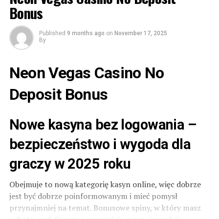
the rule of law”, he said.
Bonus
The President maintained that institutions established
Published
9 months ago
on
November 17, 2025
by law should be allowed to exercise their powers
By
independently and without requiring presidential
approval for routine operational decisions.
Neon Vegas Casino No
However, he said the circumstances surrounding the
Deposit Bonus
EFCC’s action required presidential intervention
because of the proximity of the Osun governorship
election.
Nowe kasyna bez logowania –
bezpieczeństwo i wygoda dla
“As President, I am committed to allowing institutions
of State to function and take any action they consider
graczy w 2025 roku
necessary in the interest of proper governance without
the need for any prior approval. Indeed, that is why
Obejmuje to nową kategorię kasyn online, więc dobrze
institutions are set up by law with clearly defined
jest być dobrze poinformowanym i mieć pomysł
powers.
przynajmniej na temat. Bonusowe spiny, w który masz