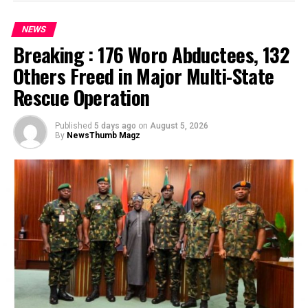
It further quoted Dabiri-Erewa as saying the event “is
more than a conference” and is designed as “an
NEWS
outcome-driven investment platform” that will connect
Breaking : 176 Woro Abductees, 132
international investors with “investment-ready”
…says action could undermine public confidence in
Others Freed in Major Multi-State
opportunities across key sectors of Nigeria’s economy
electoral process
while strengthening bilateral economic relations
Rescue Operation
…insists anti-graft agencies must remain independent
between the two countries.
but avoid actions suggesting political interference
Published
5 days ago
on
August 5, 2026
According to the statement, the conference is being
By
NewsThumb Magz
President Bola Ahmed Tinubu on Thursday directed the
organised by NiDCOM in collaboration with the Nigerian
Economic and Financial Crimes Commission (EFCC) to
High Commission in Ottawa, the Canadian High
immediately take steps to vacate a court order freezing
Commission in Abuja and other stakeholders.
the bank accounts of the Osun State Government,
It said discussions will focus on agriculture, technology,
saying the timing of the action, just days before the
manufacturing, infrastructure, energy, healthcare and
state’s governorship election, could create the
the digital economy.
impression of federal interference in the electoral
process.
Newsthumb reports that the Nigeria Diaspora
Investment Economic Conference is the first
The President said although he respects the