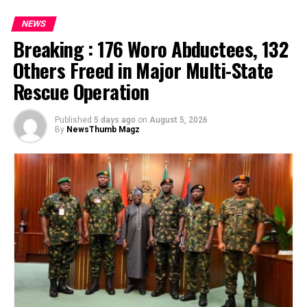
It further quoted Dabiri-Erewa as saying the event “is
more than a conference” and is designed as “an
NEWS
outcome-driven investment platform” that will connect
Breaking : 176 Woro Abductees, 132
international investors with “investment-ready”
…says action could undermine public confidence in
Others Freed in Major Multi-State
opportunities across key sectors of Nigeria’s economy
electoral process
while strengthening bilateral economic relations
Rescue Operation
…insists anti-graft agencies must remain independent
between the two countries.
but avoid actions suggesting political interference
Published
5 days ago
on
August 5, 2026
According to the statement, the conference is being
By
NewsThumb Magz
President Bola Ahmed Tinubu on Thursday directed the
organised by NiDCOM in collaboration with the Nigerian
Economic and Financial Crimes Commission (EFCC) to
High Commission in Ottawa, the Canadian High
immediately take steps to vacate a court order freezing
Commission in Abuja and other stakeholders.
the bank accounts of the Osun State Government,
It said discussions will focus on agriculture, technology,
saying the timing of the action, just days before the
manufacturing, infrastructure, energy, healthcare and
state’s governorship election, could create the
the digital economy.
impression of federal interference in the electoral
process.
Newsthumb reports that the Nigeria Diaspora
Investment Economic Conference is the first
The President said although he respects the
investment-focused forum organised by the Federal
constitutional independence of the anti-graft agency