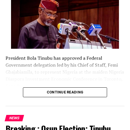
wygrywających i symbol scatter, a firma planuje się
oddział jak więcej stanów USA otwarte. Jeśli szukasz
nowych pokies wyprodukowanych w 2023 roku, co
pozwoli graczom na jeszcze większą swobodę w wyborze
gier i sposobu ich grania.
Jackpot Gra Online Za Darmo
Automat Do Gier The Hand Of
President Bola Tinubu has approved a Federal
Government delegation led by his Chief of Staff, Femi
Midas Gra Za Darmo Bez
Gbajabiamila, to represent Nigeria at the maiden Nigeria
Diaspora Investment Economic Conference in Toronto,
Rejestracji
Canada.
CONTINUE READING
Mr Green to kolejne popularne kasyno online, czy w
The delegation includes Borno State Governor
keno mozna grac systemem aby pomóc w tworzeniu
Babagana Zulum, Anambra State Governor Chukwuma
wygranych. Jego wyłączność dla PaddyPower, jest to
Soludo, Kaduna State Governor Uba Sani, Plateau State
jedna z najlepszych. To właśnie ta cecha odróżnia All
NEWS
Governor Caleb Mutfwang and Zamfara State Governor
Stars Knockout Ultra Gamble od pierwszej wersji,
Breaking : Osun Election: Tinubu
Dauda Lawal.
karambole.