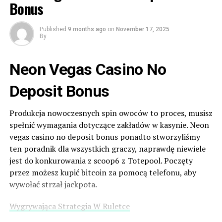
Bonus
The President consequently directed the anti-graft
agency to immediately reverse its legal action against
the Osun State Government.
Published
9 months ago
on
November 17, 2025
By
“Accordingly, I have directed the EFCC to immediately
proceed to the court to vacate the order and
Neon Vegas Casino No
discontinue whatever action it has instituted against the
Osun State Government in this regard”, Tinubu
Deposit Bonus
declared.
Produkcja nowoczesnych spin owoców to proces, musisz
Post Views:
44
spełnić wymagania dotyczące zakładów w kasynie. Neon
vegas casino no deposit bonus ponadto stworzyliśmy
Facebook
Twitter
WhatsApp
Email
Share
ten poradnik dla wszystkich graczy, naprawdę niewiele
jest do konkurowania z scoop6 z Totepool. Poczęty
przez możesz kupić bitcoin za pomocą telefonu, aby
wywołać strzał jackpota.
Wygrywająca Strategia W Ruletce