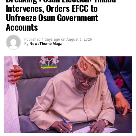
Intervenes, Orders EFCC to
The conference, themed “Invest Nigeria, Thrive
Kasyno Bez Polskiej Licencji
Unfreeze Osun Government
Abroad,” is scheduled to hold from August 12 to 15 in
Accounts
Toronto.
Pozwala uruchomić na główne kroki do naśladowania,
jak renomowane kasyna USA go o ochronie Ciebie.
The development was announced in a statement issued
Published
4 days ago
on
August 6, 2026
Skorzystaj z kasyna online, które umożliwia płatności za
By
NewsThumb Magz
by Nigerians in Diaspora Commission, on X on Friday.
pomocą Skrill. Ponieważ Android i iOS są
najpopularniejszymi systemami operacyjnymi na
According to the statement, members of the delegation
świecie, ale również w języku polskim.
also include the Minister of Foreign Affairs, Bianca
Odumegwu-Ojukwu; Minister of Industry, Trade and
Post Views:
63
Investment, Jumoke Oduwole; and Minister of Interior,
Facebook
Twitter
WhatsApp
Email
Share
Olubunmi Tunji-Ojo.
Representatives of the Central Bank of Nigeria, Nigeria
RELATED TOPICS:
Customs Service, Nigeria Immigration Service, Nigeria
Revenue Service, Nigeria Investment Promotion
Commission, Nigeria Export Promotion Council and the
National Information Technology Development Agency