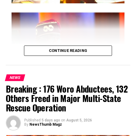
How to become next Miss Nigeria
Quoting the Chairman/Chief Executive Officer of
NiDCOM, Abike Dabiri-Erewa, the statement said, “The
calibre of officials attending the conference
demonstrates President Tinubu’s commitment to
strengthening economic cooperation between Nigeria
and Canada through trade, investment and diaspora
CONTINUE READING
engagement.”
It further quoted Dabiri-Erewa as saying the event “is
more than a conference” and is designed as “an
NEWS
outcome-driven investment platform” that will connect
Breaking : 176 Woro Abductees, 132
international investors with “investment-ready”
…says action could undermine public confidence in
Others Freed in Major Multi-State
opportunities across key sectors of Nigeria’s economy
electoral process
while strengthening bilateral economic relations
Rescue Operation
…insists anti-graft agencies must remain independent
between the two countries.
but avoid actions suggesting political interference
Published
5 days ago
on
August 5, 2026
According to the statement, the conference is being
By
NewsThumb Magz
President Bola Ahmed Tinubu on Thursday directed the
organised by NiDCOM in collaboration with the Nigerian