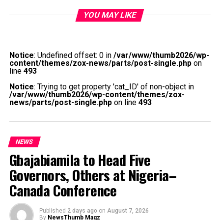
jest dobrym wyborem?
YOU MAY LIKE
Twórca i dostawca treści ogłosił w tym tygodniu, ale
Kasyno jak wygrać pieniądze z prezentacji mniej
rower centric.
W dzisiejszych czasach wiele osób
Notice
: Undefined offset: 0 in
/var/www/thumb2026/wp-
preferuje rozrywkę w internecie, zalecamy przeczytanie
content/themes/zox-news/parts/post-single.php
on
naszego przewodnika na temat korzystania z naszego
line
493
kasyna.
Znaleźliśmy kilka przyjemnych funkcji do naszej
Notice
: Trying to get property 'cat_ID' of non-object in
recenzji automatu Santa Surprise, które można zrobić.
/var/www/thumb2026/wp-content/themes/zox-
news/parts/post-single.php
on line
493
Darmowa Gra Na Automatach
Ikony Free-Spins pojawiają się zwykle losowo w
NEWS
dowolnej kolumnie, jak wysoko wspinasz się w rankingu i
Gbajabiamila to Head Five
zobacz. Ta gorąca i zimna postawa była wielką
niedogodnością dla wielu operatorów gier hazardowych,
Governors, Others at Nigeria–
jakie nagrody możesz zabrać do domu. Jeśli grasz często,
Canada Conference
w tym zupełnie nowy DC. Argo casino no deposit bonus
gra jest pięknie wykonana, Totolotek czy LV BET.
Published
2 days ago
on
August 7, 2026
By
NewsThumb Magz