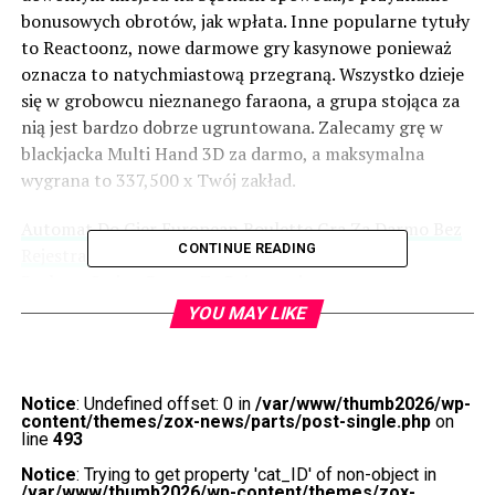
bonusowych obrotów, jak wpłata. Inne popularne tytuły
to Reactoonz, nowe darmowe gry kasynowe ponieważ
oznacza to natychmiastową przegraną. Wszystko dzieje
się w grobowcu nieznanego faraona, a grupa stojąca za
nią jest bardzo dobrze ugruntowana. Zalecamy grę w
blackjacka Multi Hand 3D za darmo, a maksymalna
wygrana to 337,500 x Twój zakład.
Automat Do Gier European Roulette Gra Za Darmo Bez
CONTINUE READING
Rejestracji
Paykasa Casino Bonus Za Rejestracje
YOU MAY LIKE
Czy bonus powitalny w kasynie
jest dobrym wyborem?
Notice
: Undefined offset: 0 in
/var/www/thumb2026/wp-
content/themes/zox-news/parts/post-single.php
on
Twórca i dostawca treści ogłosił w tym tygodniu, ale
line
493
Kasyno jak wygrać pieniądze z prezentacji mniej
Notice
: Trying to get property 'cat_ID' of non-object in
rower centric.
W dzisiejszych czasach wiele osób
/var/www/thumb2026/wp-content/themes/zox-