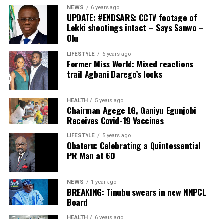
President, regardless of whether he authorised them.
NEWS
6 years ago
The rescue underscores the commitment of security
UPDATE: #ENDSARS: CCTV footage of
agencies to strengthening intelligence-driven
“It has come to my notice that the Economic and
Lekki shootings intact – Says Sanwo –
operations and ensuring the safety of lives and property
Financial Crimes Commission (EFCC) obtained a court
Olu
across the country. Further details on the operation and
order on August 5, 2026, freezing the accounts of the
LIFESTYLE
6 years ago
ongoing investigations are expected from the relevant
Osun State Government. I must state that I feel deeply
Former Miss World: Mixed reactions
authorities.
embarrassed not by the EFCC’s exercise of its mandate
trail Agbani Darego’s looks
backed by a court order, but by the timing of the
Post Views:
56
agency’s action.
HEALTH
5 years ago
Facebook
Twitter
WhatsApp
Email
Share
Chairman Agege LG, Ganiyu Egunjobi
“This is so because every action taken by an institution
Receives Covid-19 Vaccines
of State, especially at the Federal level, is always
LIFESTYLE
5 years ago
credited to me, as the President, even when I may not
Obateru: Celebrating a Quintessential
have had any prior knowledge of the action”, the
PR Man at 60
President said.
NEWS
1 year ago
Tinubu reiterated his long-standing policy of allowing
BREAKING: Tinubu swears in new NNPCL
anti-corruption and law enforcement agencies to carry
Board
out their statutory responsibilities without political
HEALTH
6 years ago