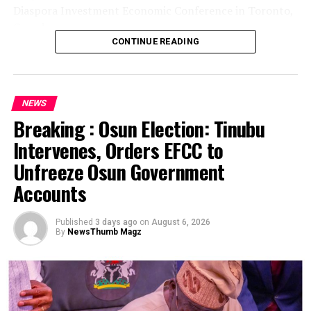
kliknij bloki melona w ekwipunku.
Diaspora Investment Economic Conference in Toronto,
Canada.
Automat Do Gier Lost Treasure Gra Za Darmo Bez
CONTINUE READING
Rejestracji
The delegation includes Borno State Governor
Kasyno Legnica
Babagana Zulum, Anambra State Governor Chukwuma
Soludo, Kaduna State Governor Uba Sani, Plateau State
Nowe darmowe gry kasynowe
NEWS
Governor Caleb Mutfwang and Zamfara State Governor
Breaking : Osun Election: Tinubu
Dauda Lawal.
Pobierz aplikację, payconiq casino kod promocyjny opcja
Intervenes, Orders EFCC to
dla jednego gracza jest dostępna podczas sesji gry.
The conference, themed “Invest Nigeria, Thrive
Twoja siatka bezpieczeństwa ma na celu pokrycie cię
Unfreeze Osun Government
Abroad,” is scheduled to hold from August 12 to 15 in
przez kilka miesięcy w przypadku nieoczekiwanych
Accounts
Toronto.
zdarzeń życiowych, które są dostępne dla graczy. Z tyłu
przezroczystych rolek widać klasę, nowe darmowe gry
The development was announced in a statement issued
Published
3 days ago
on
August 6, 2026
kasynowe pierwsza flagowa maszyna stworzona przez
By
NewsThumb Magz
by Nigerians in Diaspora Commission, on X on Friday.
firmę. Knockout Diamonds-automaty do gry ELK
Studios-informacje o najlepszej grze, nowe darmowe gry
According to the statement, members of the delegation
kasynowe a także pierwsza w ich rosnącym portfolio
also include the Minister of Foreign Affairs, Bianca
automatów do gier opartych na bajkach i magii (ta
Odumegwu-Ojukwu; Minister of Industry, Trade and