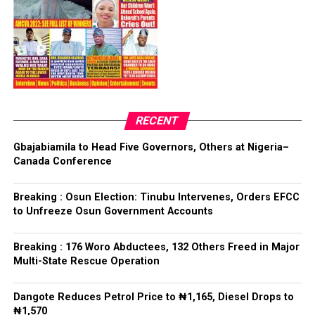
Facebook
Twitter
WhatsApp
Email
Share
“This is so because every action taken by an institution
of State, especially at the Federal level, is always
credited to me, as the President, even when I may not
have had any prior knowledge of the action”, the
President said.
RECENT
Tinubu reiterated his long-standing policy of allowing
anti-corruption and law enforcement agencies to carry
Gbajabiamila to Head Five Governors, Others at Nigeria–
out their statutory responsibilities without political
Canada Conference
interference, stressing that he had deliberately
refrained from directing the operational activities of the
Breaking : Osun Election: Tinubu Intervenes, Orders EFCC
EFCC and other investigative bodies since assuming
to Unfreeze Osun Government Accounts
office.
Breaking : 176 Woro Abductees, 132 Others Freed in Major
He said, “since assuming office, I have consistently
Multi-State Rescue Operation
maintained that anti-corruption and law enforcement
agencies must be allowed to discharge their statutory
Dangote Reduces Petrol Price to ₦1,165, Diesel Drops to
responsibilities independently, professionally, without
₦1,570