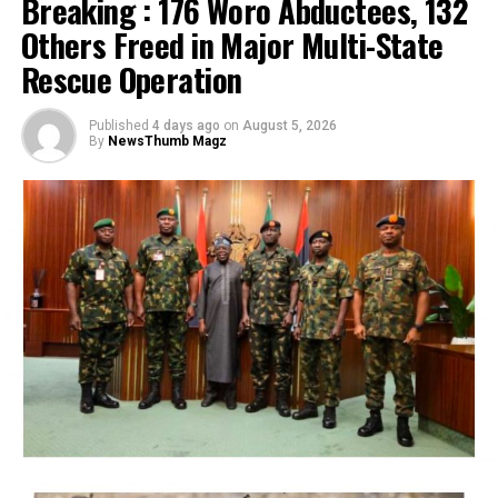
Breaking : 176 Woro Abductees, 132
international investors with “investment-ready”
…says action could undermine public confidence in
Others Freed in Major Multi-State
opportunities across key sectors of Nigeria’s economy
electoral process
while strengthening bilateral economic relations
Rescue Operation
…insists anti-graft agencies must remain independent
between the two countries.
but avoid actions suggesting political interference
Published
4 days ago
on
August 5, 2026
According to the statement, the conference is being
By
NewsThumb Magz
President Bola Ahmed Tinubu on Thursday directed the
organised by NiDCOM in collaboration with the Nigerian
Economic and Financial Crimes Commission (EFCC) to
High Commission in Ottawa, the Canadian High
immediately take steps to vacate a court order freezing
Commission in Abuja and other stakeholders.
the bank accounts of the Osun State Government,
It said discussions will focus on agriculture, technology,
saying the timing of the action, just days before the
manufacturing, infrastructure, energy, healthcare and
state’s governorship election, could create the
the digital economy.
impression of federal interference in the electoral
process.
Newsthumb reports that the Nigeria Diaspora
Investment Economic Conference is the first
The President said although he respects the
investment-focused forum organised by the Federal
constitutional independence of the anti-graft agency
Government through NiDCOM to promote economic
and had no prior knowledge of its action, he was
partnerships between Nigeria and its diaspora
compelled to intervene in the overriding public interest