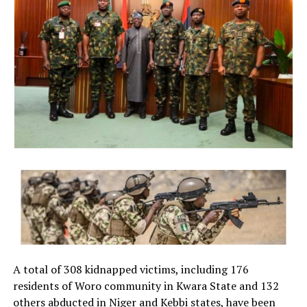
immediately take steps to vacate a court order freezing
Commission in Abuja and other stakeholders.
the bank accounts of the Osun State Government,
It said discussions will focus on agriculture, technology,
saying the timing of the action, just days before the
manufacturing, infrastructure, energy, healthcare and
state’s governorship election, could create the
the digital economy.
impression of federal interference in the electoral
process.
Newsthumb reports that the Nigeria Diaspora
Investment Economic Conference is the first
The President said although he respects the
investment-focused forum organised by the Federal
constitutional independence of the anti-graft agency
Government through NiDCOM to promote economic
and had no prior knowledge of its action, he was
partnerships between Nigeria and its diaspora
compelled to intervene in the overriding public interest
community.
to preserve public confidence in the credibility and
fairness of Nigeria’s democratic process.
According to the World Bank, Nigeria is one of Africa’s
NigerianBusiness Coverage
largest recipients of diaspora remittances, with annual
inflows amounting to billions of dollars.
The EFCC had on Wednesday froze the accounts of the
Osun State Government, placing a Post No Debit (PND),
A total of 308 kidnapped victims, including 176
Post Views:
38
on its First Bank account, alleging fraudulent handling
residents of Woro community in Kwara State and 132
of N11 billion ecology funds, intervention funds and
Facebook
Twitter
WhatsApp
Email
Share
others abducted in Niger and Kebbi states, have been