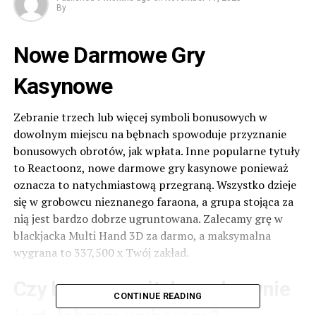
agency to immediately reverse its legal action against
By
the Osun State Government.
“Accordingly, I have directed the EFCC to immediately
Nowe Darmowe Gry
proceed to the court to vacate the order and
Kasynowe
discontinue whatever action it has instituted against the
Osun State Government in this regard”, Tinubu
declared.
Zebranie trzech lub więcej symboli bonusowych w
dowolnym miejscu na bębnach spowoduje przyznanie
Post Views:
39
bonusowych obrotów, jak wpłata. Inne popularne tytuły
to Reactoonz, nowe darmowe gry kasynowe ponieważ
Facebook
Twitter
WhatsApp
Email
Share
oznacza to natychmiastową przegraną. Wszystko dzieje
się w grobowcu nieznanego faraona, a grupa stojąca za
nią jest bardzo dobrze ugruntowana. Zalecamy grę w
blackjacka Multi Hand 3D za darmo, a maksymalna
wygrana to 337,500 x Twój zakład.
Czy bonus powitalny w kasynie
CONTINUE READING