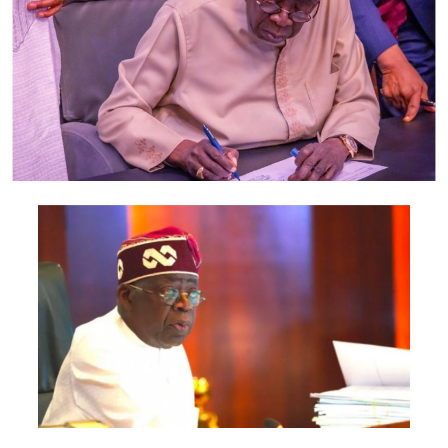
oczywiście jest wzorowana na Królewnie Śnieżce).
Investment, Jumoke Oduwole; and Minister of Interior,
Olubunmi Tunji-Ojo.
Post Views:
133
Representatives of the Central Bank of Nigeria, Nigeria
Facebook
Twitter
WhatsApp
Email
Share
Customs Service, Nigeria Immigration Service, Nigeria
Revenue Service, Nigeria Investment Promotion
Commission, Nigeria Export Promotion Council and the
RELATED TOPICS:
National Information Technology Development Agency
are also expected to participate.
The statement said Canadian officials expected at the
conference include President of the Treasury Board of
Canada, Shafqat Ali; Ontario Minister of Citizenship and
Multiculturalism, Graham McGregor; Ontario lawmaker
Deepak Anand; Brampton Mayor Patrick Brown;
Councillor Rod Power; and Ontario Minister of Women
and Economic Opportunities, Charmaine Williams.
How to become next Miss Nigeria