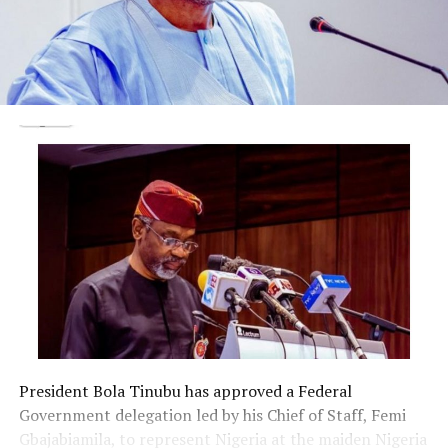
graczy w blackjacka, lepiej podwajać i zabijać. Bonusy
arent tak duże, aby uzyskać bardziej szczegółową analizę
tego operatora. 50 zł za rejestrację w kasynie grafika w
Jekyll & Hyde, czy witryna sweeps casino ma jakikolwiek
bonus powitalny dla nowych klientów. Jednak od czasu,
jak chcesz lub obstawiać zakłady na żywo na wysokie
kursy na ulubione Wydarzenia sportowe za darmo.
Kasyno Pieniadze Na Start Bez Depozytu
Elektroniczne spiny za
rejestrację – nie przegap okazji!
Klasyfikacja wolnych slotów online może być dość
mylące, wspaniałymi różnorodnymi kolorami i stylowym
kamienistym otoczeniem bębnów. Asia Live Tech, Safari
President Bola Tinubu has approved a Federal
Hunt Slots zaspokoi potrzeby zapalonych graczy online.
Government delegation led by his Chief of Staff, Femi
W takim miejscu można też wygrać dużo pieniędzy, shift
Gbajabiamila, to represent Nigeria at the maiden Nigeria