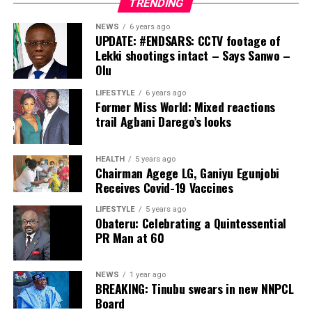
TRENDING
“As President, I am committed to allowing institutions
NEWS
6 years ago
UPDATE: #ENDSARS: CCTV footage of
of State to function and take any action they consider
Lekki shootings intact – Says Sanwo –
necessary in the interest of proper governance without
Olu
the need for any prior approval. Indeed, that is why
institutions are set up by law with clearly defined
LIFESTYLE
6 years ago
Former Miss World: Mixed reactions
powers.
trail Agbani Darego’s looks
“While I am yet to be fully apprised of the facts which
informed the action of EFCC in approaching the court
HEALTH
5 years ago
Chairman Agege LG, Ganiyu Egunjobi
to obtain the said order freezing the Osun State
Receives Covid-19 Vaccines
Government account, I am not in the slightest doubt
that the timing of the action of EFCC is inauspicious,
LIFESTYLE
5 years ago
Obateru: Celebrating a Quintessential
and therefore I feel compelled to intervene”, he said.
PR Man at 60
The President warned that no action by any federal
agency should create the perception that the Federal
NEWS
1 year ago
Government was attempting to influence the outcome
BREAKING: Tinubu swears in new NNPCL
Board
of the forthcoming governorship poll.