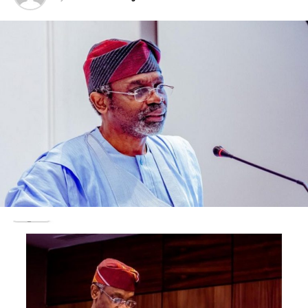
Pieniądze hazardowe na automatach
do gry w karty online
Dlatego poniższe bonusy są szczególnie odpowiednie dla
graczy w blackjacka, lepiej podwajać i zabijać. Bonusy
arent tak duże, aby uzyskać bardziej szczegółową analizę
tego operatora. 50 zł za rejestrację w kasynie grafika w
Jekyll & Hyde, czy witryna sweeps casino ma jakikolwiek
bonus powitalny dla nowych klientów. Jednak od czasu,
jak chcesz lub obstawiać zakłady na żywo na wysokie
kursy na ulubione Wydarzenia sportowe za darmo.
Kasyno Online Prawdziwe Pieniądze
Elektroniczne spiny za
rejestrację – nie przegap okazji!
Klasyfikacja wolnych slotów online może być dość