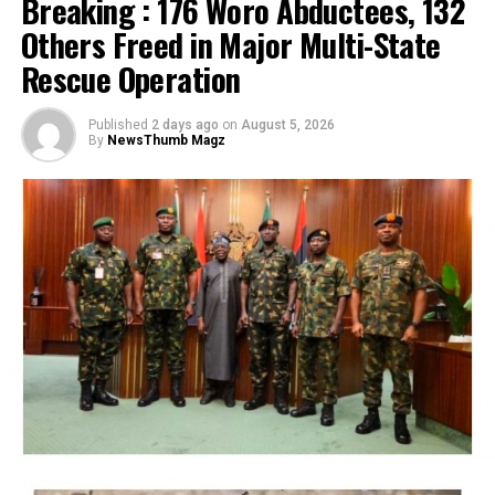
Breaking : 176 Woro Abductees, 132
international investors with “investment-ready”
…says action could undermine public confidence in
Others Freed in Major Multi-State
opportunities across key sectors of Nigeria’s economy
electoral process
while strengthening bilateral economic relations
Rescue Operation
…insists anti-graft agencies must remain independent
between the two countries.
but avoid actions suggesting political interference
Published
2 days ago
on
August 5, 2026
According to the statement, the conference is being
By
NewsThumb Magz
President Bola Ahmed Tinubu on Thursday directed the
organised by NiDCOM in collaboration with the Nigerian
Economic and Financial Crimes Commission (EFCC) to
High Commission in Ottawa, the Canadian High
immediately take steps to vacate a court order freezing
Commission in Abuja and other stakeholders.
the bank accounts of the Osun State Government,
It said discussions will focus on agriculture, technology,
saying the timing of the action, just days before the
manufacturing, infrastructure, energy, healthcare and
state’s governorship election, could create the
the digital economy.
impression of federal interference in the electoral
process.
Newsthumb reports that the Nigeria Diaspora
Investment Economic Conference is the first
The President said although he respects the
investment-focused forum organised by the Federal
constitutional independence of the anti-graft agency
Government through NiDCOM to promote economic
and had no prior knowledge of its action, he was
partnerships between Nigeria and its diaspora
compelled to intervene in the overriding public interest