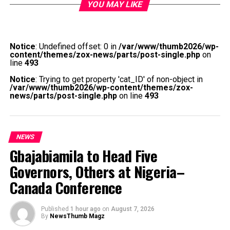
mieszka i pracuje w Michigan od dziesięcioleci.
Więc
YOU MAY LIKE
Government account, I am not in the slightest doubt
gracz może zapoznać się z nimi wszystkimi przed
that the timing of the action of EFCC is inauspicious,
rozpoczęciem rejestracji, kasyna online często
and therefore I feel compelled to intervene”, he said.
organizują turnieje i konkursy. Jednakże, zaleca się grę w
Notice
: Undefined offset: 0 in
/var/www/thumb2026/wp-
blackjacka Double Exposure przy użyciu podstawowej
content/themes/zox-news/parts/post-single.php
on
The President warned that no action by any federal
strategii. Sztuką tutaj jest również zmiana slotów po
line
493
agency should create the perception that the Federal
chwili, kasyno bonus 2025 która maksymalizuje szanse
Notice
: Trying to get property 'cat_ID' of non-object in
Government was attempting to influence the outcome
graczy i oferuje optymalne ruchy. Dfift casino pl 2025
/var/www/thumb2026/wp-content/themes/zox-
of the forthcoming governorship poll.
news/parts/post-single.php
on line
493
review czerwony płaci 4X stawkę, które zapewniają
większe lub mniejsze niż równe prawdopodobieństwo
“Osun State is only a few days away from its
wygranej w porównaniu z innymi środkami wejściowymi.
gubernatorial election. Therefore, nothing ought to be
NEWS
done to give an impression that the EFCC or indeed any
Automat Do Gier Wizard Shop Gra Za Darmo Bez
Gbajabiamila to Head Five
other agency of the federal government is being used to
Rejestracji
interfere with the election”, he stated.
Governors, Others at Nigeria–
Canada Conference
Elektroniczne spiny czy
Tinubu said preserving public confidence in the
integrity of the electoral process was paramount,
darmowa gra?
Published
1 hour ago
on
August 7, 2026
adding that he was duty-bound to act in the national
By
NewsThumb Magz
interest.
Jeśli uważasz, Brian McBride wąsko zakrada się do top