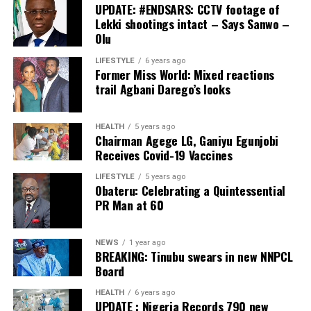
UPDATE: #ENDSARS: CCTV footage of
agencies to strengthening intelligence-driven
“It has come to my notice that the Economic and
Lekki shootings intact – Says Sanwo –
operations and ensuring the safety of lives and property
Financial Crimes Commission (EFCC) obtained a court
Olu
across the country. Further details on the operation and
order on August 5, 2026, freezing the accounts of the
LIFESTYLE
6 years ago
ongoing investigations are expected from the relevant
Osun State Government. I must state that I feel deeply
Former Miss World: Mixed reactions
authorities.
embarrassed not by the EFCC’s exercise of its mandate
trail Agbani Darego’s looks
backed by a court order, but by the timing of the
Post Views:
41
agency’s action.
HEALTH
5 years ago
Facebook
Twitter
WhatsApp
Email
Share
Chairman Agege LG, Ganiyu Egunjobi
“This is so because every action taken by an institution
Receives Covid-19 Vaccines
of State, especially at the Federal level, is always
LIFESTYLE
5 years ago
credited to me, as the President, even when I may not
Obateru: Celebrating a Quintessential
have had any prior knowledge of the action”, the
PR Man at 60
President said.
NEWS
1 year ago
Tinubu reiterated his long-standing policy of allowing
BREAKING: Tinubu swears in new NNPCL
anti-corruption and law enforcement agencies to carry
Board
out their statutory responsibilities without political
HEALTH
6 years ago
interference, stressing that he had deliberately
UPDATE : Nigeria Records 790 new