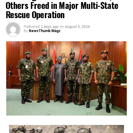
Others Freed in Major Multi-State
opportunities across key sectors of Nigeria’s economy
electoral process
while strengthening bilateral economic relations
Rescue Operation
…insists anti-graft agencies must remain independent
between the two countries.
but avoid actions suggesting political interference
Published
2 days ago
on
August 5, 2026
According to the statement, the conference is being
By
NewsThumb Magz
President Bola Ahmed Tinubu on Thursday directed the
organised by NiDCOM in collaboration with the Nigerian
Economic and Financial Crimes Commission (EFCC) to
High Commission in Ottawa, the Canadian High
immediately take steps to vacate a court order freezing
Commission in Abuja and other stakeholders.
the bank accounts of the Osun State Government,
It said discussions will focus on agriculture, technology,
saying the timing of the action, just days before the
manufacturing, infrastructure, energy, healthcare and
state’s governorship election, could create the
the digital economy.
impression of federal interference in the electoral
process.
Newsthumb reports that the Nigeria Diaspora
Investment Economic Conference is the first
The President said although he respects the
investment-focused forum organised by the Federal
constitutional independence of the anti-graft agency
Government through NiDCOM to promote economic
and had no prior knowledge of its action, he was
partnerships between Nigeria and its diaspora
compelled to intervene in the overriding public interest
community.
to preserve public confidence in the credibility and