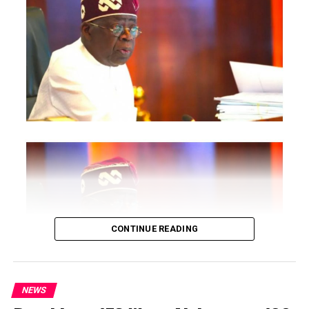
conference include President of the Treasury Board of
RELATED TOPICS:
Canada, Shafqat Ali; Ontario Minister of Citizenship and
Multiculturalism, Graham McGregor; Ontario lawmaker
Deepak Anand; Brampton Mayor Patrick Brown;
Councillor Rod Power; and Ontario Minister of Women
and Economic Opportunities, Charmaine Williams.
How to become next Miss Nigeria
Quoting the Chairman/Chief Executive Officer of
NiDCOM, Abike Dabiri-Erewa, the statement said, “The
calibre of officials attending the conference
demonstrates President Tinubu’s commitment to
strengthening economic cooperation between Nigeria
and Canada through trade, investment and diaspora
CONTINUE READING
engagement.”
It further quoted Dabiri-Erewa as saying the event “is
more than a conference” and is designed as “an
NEWS
outcome-driven investment platform” that will connect