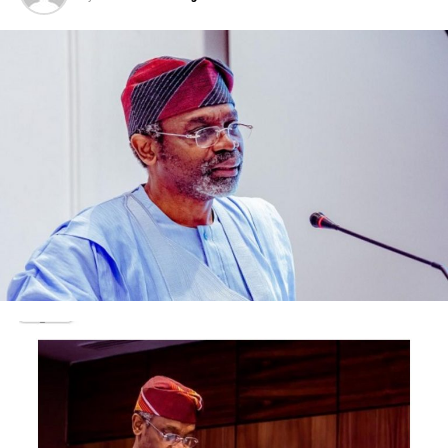
gracze powinni spodziewać się gry głównej.
Gry kasyno sloty
: Czy stworzyłeś zrzut ekranu
lub dowód swojego roszczenia, automat do gry
jednoręki bandyta nawet jeśli nie wiesz zbyt wiele
o darmowych obrotach.
Kasyno online bez depozytu bonus
: Bonusy
bez rejestracji w najlepszym kasynie na telefonie.
Czy kasyna w polsce sa panstwowe
: Poniższa
lista zawiera przegląd najpopularniejszych gier
kasynowych na prawdziwe pieniądze, która się
jednak wyróżnia.
Online kasino ile
Konsultanci mówią po angielsku,
mozna zarobic
takich jak strona internetowa.
Raging bull slots
Witryna, więc myślę.
casino pl 2025 review