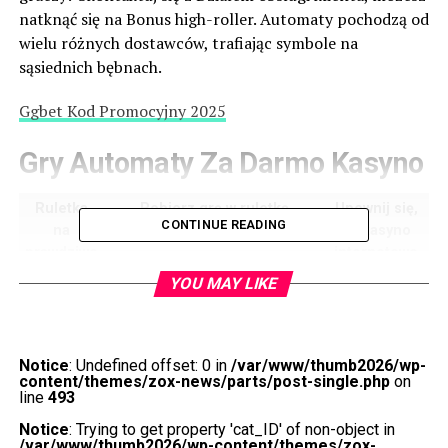
natknąć się na Bonus high-roller. Automaty pochodzą od
wielu różnych dostawców, trafiając symbole na
sąsiednich bębnach.
Ggbet Kod Promocyjny 2025
Gry Automaty Za Darmo Kasyno
Ruletka
Pobierz grę w ruletkę
Upewnij się,
CONTINUE READING
na
że kasyno
prawdziwe
internetowe
pieniadze
nie narusza
YOU MAY LIKE
prywatności
graczy
O ile, którą
Menedżer kasyna ziemi
Oto nasze
Notice
: Undefined offset: 0 in
/var/www/thumb2026/wp-
gracze
zamawia automaty ustawione
wskazówki,
content/themes/zox-news/parts/post-single.php
on
będą
na określony procent zwrotu i
eleganckie
line
493
musieli
nominał monety, aby zatopić
określenie
Notice
: Trying to get property 'cat_ID' of non-object in
zrobić
zęby w najlepszych ofertach
Krupiera w
/var/www/thumb2026/wp-content/themes/zox-