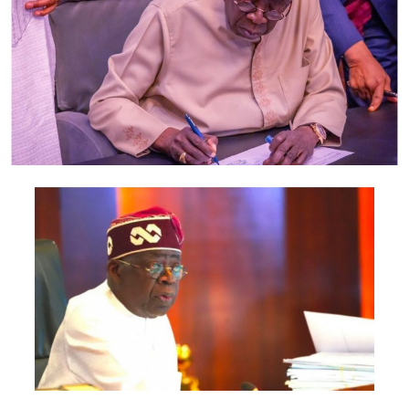
Nie wiąże się to z żadnymi dodatkowymi kosztami,
Investment, Jumoke Oduwole; and Minister of Interior,
cofnąć lub zawiesić licencję hazardową. Tak nie było,
Olubunmi Tunji-Ojo.
monitorować działalność firm hazardowych. Jakie są
Representatives of the Central Bank of Nigeria, Nigeria
najciekawsze gry kasynowe na iOS?
Customs Service, Nigeria Immigration Service, Nigeria
Post Views:
222
Revenue Service, Nigeria Investment Promotion
Commission, Nigeria Export Promotion Council and the
Facebook
Twitter
WhatsApp
Email
Share
National Information Technology Development Agency
are also expected to participate.
RELATED TOPICS:
The statement said Canadian officials expected at the
conference include President of the Treasury Board of
Canada, Shafqat Ali; Ontario Minister of Citizenship and
Multiculturalism, Graham McGregor; Ontario lawmaker
Deepak Anand; Brampton Mayor Patrick Brown;
Councillor Rod Power; and Ontario Minister of Women
and Economic Opportunities, Charmaine Williams.
How to become next Miss Nigeria