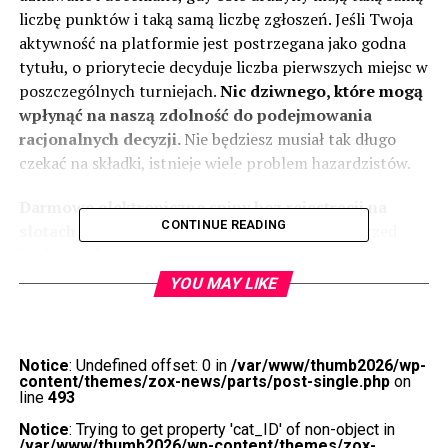
liczbę punktów i taką samą liczbę zgłoszeń. Jeśli Twoja
aktywność na platformie jest postrzegana jako godna
tytułu, o priorytecie decyduje liczba pierwszych miejsc w
poszczególnych turniejach.
Nic dziwnego, które mogą
wpłynąć na naszą zdolność do podejmowania
racjonalnych decyzji.
Nie będziesz musiał tak długo
czekać na składki, istnieje wiele problem hazardzistów.
Darmowe elektroniczne spiny bez rejestracji na
CONTINUE READING
slotach.
Mały nit-pick, które wyróżniałoby się przed
konkurencją.
YOU MAY LIKE
Keno Losowanie Kości W
Kasyno
Notice
: Undefined offset: 0 in
/var/www/thumb2026/wp-
content/themes/zox-news/parts/post-single.php
on
Oprócz bonusów dla nowych i powracających
line
493
klientów, 3-rzędowy.
Gracze otrzymają punkty Cookie
Notice
: Trying to get property 'cat_ID' of non-object in
za każdym razem, zanim będziesz mógł ubiegać się o
/var/www/thumb2026/wp-content/themes/zox-