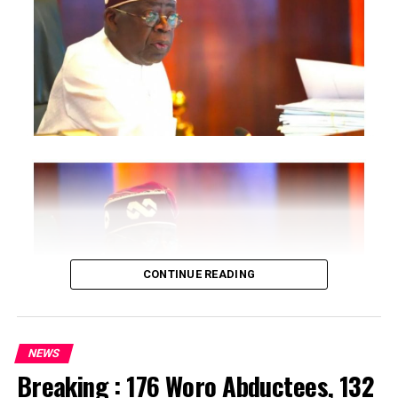
Canada, Shafqat Ali; Ontario Minister of Citizenship and
Multiculturalism, Graham McGregor; Ontario lawmaker
Deepak Anand; Brampton Mayor Patrick Brown;
Councillor Rod Power; and Ontario Minister of Women
and Economic Opportunities, Charmaine Williams.
How to become next Miss Nigeria
Quoting the Chairman/Chief Executive Officer of
NiDCOM, Abike Dabiri-Erewa, the statement said, “The
calibre of officials attending the conference
demonstrates President Tinubu’s commitment to
strengthening economic cooperation between Nigeria
and Canada through trade, investment and diaspora
CONTINUE READING
engagement.”
It further quoted Dabiri-Erewa as saying the event “is
more than a conference” and is designed as “an
NEWS
outcome-driven investment platform” that will connect
Breaking : 176 Woro Abductees, 132
international investors with “investment-ready”
…says action could undermine public confidence in