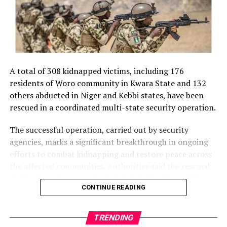
community.
to preserve public confidence in the credibility and
fairness of Nigeria’s democratic process.
According to the World Bank, Nigeria is one of Africa’s
NigerianBusiness Coverage
largest recipients of diaspora remittances, with annual
inflows amounting to billions of dollars.
The EFCC had on Wednesday froze the accounts of the
Osun State Government, placing a Post No Debit (PND),
A total of 308 kidnapped victims, including 176
Post Views:
35
on its First Bank account, alleging fraudulent handling
residents of Woro community in Kwara State and 132
of N11 billion ecology funds, intervention funds and
Facebook
Twitter
WhatsApp
Email
Share
others abducted in Niger and Kebbi states, have been
Federal Account Allocation Committee (FAAC).
rescued in a coordinated multi-state security operation.
However, in a personally signed statement issued from
The successful operation, carried out by security
the State House, Abuja, President Tinubu disclosed that
agencies, marks a significant breakthrough in ongoing
the EFCC had obtained the court order on August 5,
efforts to combat kidnapping and restore peace across
2026, freezing the accounts of the Osun State
the affected communities. Authorities said the rescued
Government.
victims have been reunited with their families, while
CONTINUE READING
efforts are underway to apprehend the perpetrators
He said he was “deeply embarrassed” by the timing of
and dismantle the criminal networks responsible for the
the development, explaining that actions taken by
abductions.
federal institutions are often attributed to the
TRENDING