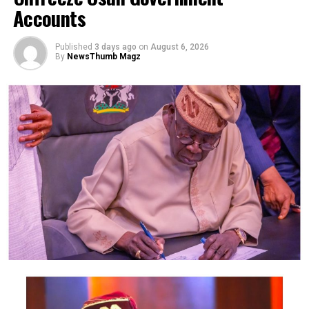
RELATED TOPICS:
Accounts
Toronto.
The development was announced in a statement issued
Published
3 days ago
on
August 6, 2026
By
NewsThumb Magz
by Nigerians in Diaspora Commission, on X on Friday.
According to the statement, members of the delegation
also include the Minister of Foreign Affairs, Bianca
Odumegwu-Ojukwu; Minister of Industry, Trade and
Investment, Jumoke Oduwole; and Minister of Interior,
Olubunmi Tunji-Ojo.
Representatives of the Central Bank of Nigeria, Nigeria
Customs Service, Nigeria Immigration Service, Nigeria
Revenue Service, Nigeria Investment Promotion
Commission, Nigeria Export Promotion Council and the
National Information Technology Development Agency
are also expected to participate.
The statement said Canadian officials expected at the