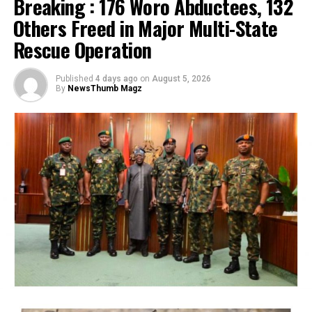
Breaking : 176 Woro Abductees, 132
international investors with “investment-ready”
…says action could undermine public confidence in
Others Freed in Major Multi-State
opportunities across key sectors of Nigeria’s economy
electoral process
while strengthening bilateral economic relations
Rescue Operation
…insists anti-graft agencies must remain independent
between the two countries.
but avoid actions suggesting political interference
Published
4 days ago
on
August 5, 2026
According to the statement, the conference is being
By
NewsThumb Magz
President Bola Ahmed Tinubu on Thursday directed the
organised by NiDCOM in collaboration with the Nigerian
Economic and Financial Crimes Commission (EFCC) to
High Commission in Ottawa, the Canadian High
immediately take steps to vacate a court order freezing
Commission in Abuja and other stakeholders.
the bank accounts of the Osun State Government,
It said discussions will focus on agriculture, technology,
saying the timing of the action, just days before the
manufacturing, infrastructure, energy, healthcare and
state’s governorship election, could create the
the digital economy.
impression of federal interference in the electoral
process.
Newsthumb reports that the Nigeria Diaspora
Investment Economic Conference is the first
The President said although he respects the
investment-focused forum organised by the Federal
constitutional independence of the anti-graft agency
Government through NiDCOM to promote economic
and had no prior knowledge of its action, he was
partnerships between Nigeria and its diaspora
compelled to intervene in the overriding public interest