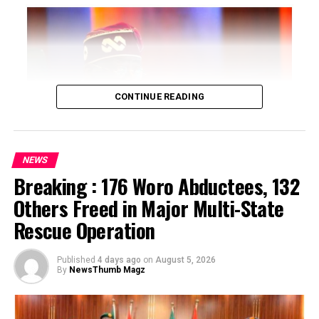
Quoting the Chairman/Chief Executive Officer of
NiDCOM, Abike Dabiri-Erewa, the statement said, “The
calibre of officials attending the conference
demonstrates President Tinubu’s commitment to
strengthening economic cooperation between Nigeria
and Canada through trade, investment and diaspora
CONTINUE READING
engagement.”
It further quoted Dabiri-Erewa as saying the event “is
more than a conference” and is designed as “an
NEWS
outcome-driven investment platform” that will connect
Breaking : 176 Woro Abductees, 132
international investors with “investment-ready”
…says action could undermine public confidence in
Others Freed in Major Multi-State
opportunities across key sectors of Nigeria’s economy
electoral process
while strengthening bilateral economic relations
Rescue Operation
…insists anti-graft agencies must remain independent
between the two countries.
but avoid actions suggesting political interference
Published
4 days ago
on
August 5, 2026
According to the statement, the conference is being
By
NewsThumb Magz
President Bola Ahmed Tinubu on Thursday directed the
organised by NiDCOM in collaboration with the Nigerian
Economic and Financial Crimes Commission (EFCC) to
High Commission in Ottawa, the Canadian High