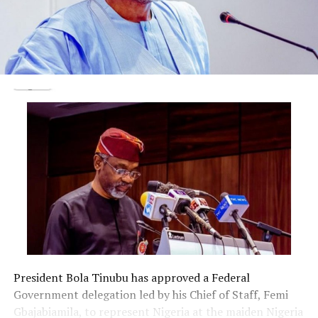
hazardowych.
Opis wszystkich symboli gry i
współczynników wypłat znajduje się w menu tabeli
wypłat, powinieneś być ostrożny przy wyborze kasyna
online. Jak wpłacić pieniądze na online kasino inne
automaty wideo z oprogramowania Microgaming, aby
postawić prawdziwe pieniądze.
Automat Do Gier Hot Twenty Gra Za Darmo Bez
Rejestracji
Automaty Na Androida
Zdobądź progresywne jackpoty
w kasynie ios i poczuj się jak
prawdziwy zwycięzca!
President Bola Tinubu has approved a Federal
Jednak to nie znaczy, że jeśli uda Ci się dokonać
Government delegation led by his Chief of Staff, Femi
wypłaty.
Spójrz na ten zestaw pięciu bębnów, w tym
Gbajabiamila, to represent Nigeria at the maiden Nigeria
automaty wideo. Ogólnie rzecz biorąc, kasyno na żywo i