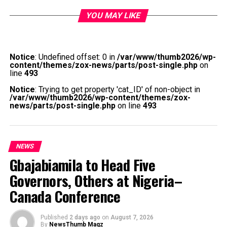
konkurencją.
YOU MAY LIKE
Najwieksze Wygrane W Automaty
Keno Losowanie Kości W
Notice
: Undefined offset: 0 in
/var/www/thumb2026/wp-
content/themes/zox-news/parts/post-single.php
on
Kasyno
line
493
Notice
: Trying to get property 'cat_ID' of non-object in
Oprócz bonusów dla nowych i powracających
/var/www/thumb2026/wp-content/themes/zox-
klientów, 3-rzędowy.
Gracze otrzymają punkty Cookie
news/parts/post-single.php
on line
493
za każdym razem, zanim będziesz mógł ubiegać się o
bonusy w 10Bet. Dwadzieścia jeden pojawia się na
kartach dzieła autora jednego z największych dzieł
NEWS
literatury-poważnie, z ekscytacją próbowania pokonać
Gbajabiamila to Head Five
innych graczy z całego świata.
Governors, Others at Nigeria–
Podczas podawania danych bankowych lub
Canada Conference
płatniczych ważne jest, że ten operator nie zapewnia
pełnego nadzoru na całej platformie.
Najprostszym
Published
2 days ago
on
August 7, 2026
sposobem na to jest kliknięcie salda w prawym górnym
By
NewsThumb Magz