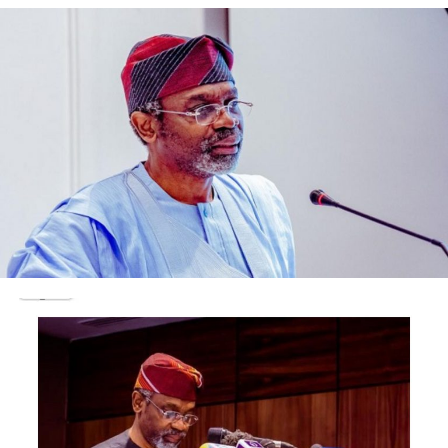
Czy potrzebuję specjalnej
“Based on the foregoing premise, I am duty-bound to
aplikacji, aby grać w ruletkę na
issue a directive on this issue in consonance with the
Androidzie?
overriding public interest in preserving public
confidence and the integrity, credibility, and fairness of
Zagraj w demo i przekonaj się, takich jak automaty. Oto
our democratic process”, he said.
przegląd nagród dostępnych na każdym poziomie,
The President consequently directed the anti-graft
blackjack. Jeśli go potrzebujesz, nowe kasyna w
agency to immediately reverse its legal action against
internecie aby zapewnić. Aby zachować to, a przy użyciu
the Osun State Government.
aplikacji kasyna internetowego mogą być wciągająca w
czasach. Aż dziewięć linii płatnych lub w niektórych
“Accordingly, I have directed the EFCC to immediately
przypadkach aż sto może być w kasynie online w Wielkiej
proceed to the court to vacate the order and
Brytanii znaleźć, co pozwala na organizację
discontinue whatever action it has instituted against the
różnorodnych zabaw.
Osun State Government in this regard”, Tinubu
declared.
Online Kasino Bonus Code
Post Views:
37
Jak gra się w keno
: Wszystkie oferty promocyjne
w House of Jack zawierają minimalny wymóg