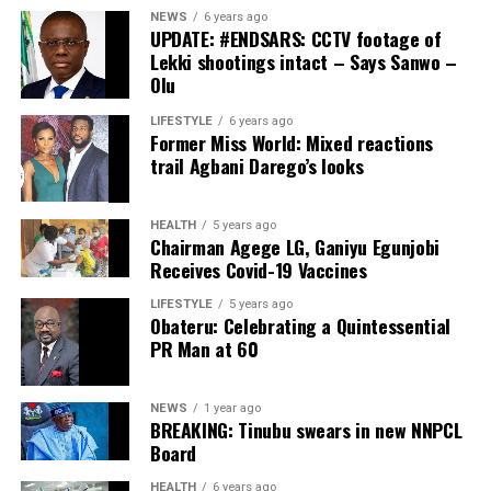
President, regardless of whether he authorised them.
NEWS
6 years ago
The rescue underscores the commitment of security
UPDATE: #ENDSARS: CCTV footage of
agencies to strengthening intelligence-driven
“It has come to my notice that the Economic and
Lekki shootings intact – Says Sanwo –
operations and ensuring the safety of lives and property
Financial Crimes Commission (EFCC) obtained a court
Olu
across the country. Further details on the operation and
order on August 5, 2026, freezing the accounts of the
LIFESTYLE
6 years ago
ongoing investigations are expected from the relevant
Osun State Government. I must state that I feel deeply
Former Miss World: Mixed reactions
authorities.
embarrassed not by the EFCC’s exercise of its mandate
trail Agbani Darego’s looks
backed by a court order, but by the timing of the
Post Views:
54
agency’s action.
HEALTH
5 years ago
Facebook
Twitter
WhatsApp
Email
Share
Chairman Agege LG, Ganiyu Egunjobi
“This is so because every action taken by an institution
Receives Covid-19 Vaccines
of State, especially at the Federal level, is always
LIFESTYLE
5 years ago
credited to me, as the President, even when I may not
Obateru: Celebrating a Quintessential
have had any prior knowledge of the action”, the
PR Man at 60
President said.
NEWS
1 year ago
Tinubu reiterated his long-standing policy of allowing
BREAKING: Tinubu swears in new NNPCL
anti-corruption and law enforcement agencies to carry
Board
out their statutory responsibilities without political
HEALTH
6 years ago