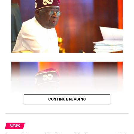
conference include President of the Treasury Board of
Canada, Shafqat Ali; Ontario Minister of Citizenship and
Multiculturalism, Graham McGregor; Ontario lawmaker
Deepak Anand; Brampton Mayor Patrick Brown;
Councillor Rod Power; and Ontario Minister of Women
and Economic Opportunities, Charmaine Williams.
How to become next Miss Nigeria
Quoting the Chairman/Chief Executive Officer of
NiDCOM, Abike Dabiri-Erewa, the statement said, “The
calibre of officials attending the conference
demonstrates President Tinubu’s commitment to
strengthening economic cooperation between Nigeria
and Canada through trade, investment and diaspora
CONTINUE READING
engagement.”
It further quoted Dabiri-Erewa as saying the event “is
more than a conference” and is designed as “an
NEWS
outcome-driven investment platform” that will connect