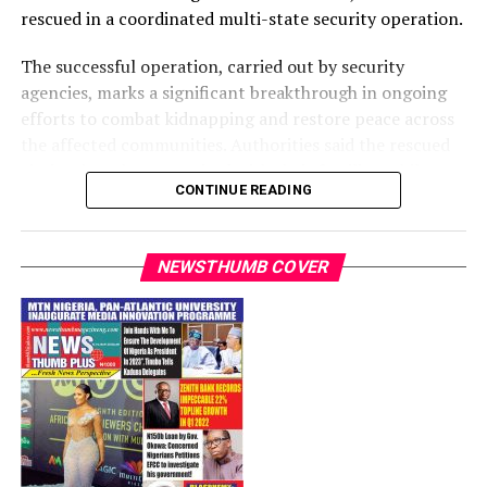
Federal Account Allocation Committee (FAAC).
rescued in a coordinated multi-state security operation.
However, in a personally signed statement issued from
The successful operation, carried out by security
the State House, Abuja, President Tinubu disclosed that
agencies, marks a significant breakthrough in ongoing
the EFCC had obtained the court order on August 5,
efforts to combat kidnapping and restore peace across
2026, freezing the accounts of the Osun State
the affected communities. Authorities said the rescued
Government.
victims have been reunited with their families, while
CONTINUE READING
efforts are underway to apprehend the perpetrators
He said he was “deeply embarrassed” by the timing of
and dismantle the criminal networks responsible for the
the development, explaining that actions taken by
abductions.
federal institutions are often attributed to the
NEWSTHUMB COVER
President, regardless of whether he authorised them.
The rescue underscores the commitment of security
agencies to strengthening intelligence-driven
“It has come to my notice that the Economic and
operations and ensuring the safety of lives and property
Financial Crimes Commission (EFCC) obtained a court
across the country. Further details on the operation and
order on August 5, 2026, freezing the accounts of the
ongoing investigations are expected from the relevant
Osun State Government. I must state that I feel deeply
authorities.
embarrassed not by the EFCC’s exercise of its mandate
backed by a court order, but by the timing of the
Post Views:
54
agency’s action.