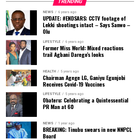
TRENDING
“As President, I am committed to allowing institutions
NEWS
6 years ago
UPDATE: #ENDSARS: CCTV footage of
of State to function and take any action they consider
Lekki shootings intact – Says Sanwo –
necessary in the interest of proper governance without
Olu
the need for any prior approval. Indeed, that is why
institutions are set up by law with clearly defined
LIFESTYLE
6 years ago
Former Miss World: Mixed reactions
powers.
trail Agbani Darego’s looks
“While I am yet to be fully apprised of the facts which
informed the action of EFCC in approaching the court
HEALTH
5 years ago
Chairman Agege LG, Ganiyu Egunjobi
to obtain the said order freezing the Osun State
Receives Covid-19 Vaccines
Government account, I am not in the slightest doubt
that the timing of the action of EFCC is inauspicious,
LIFESTYLE
5 years ago
Obateru: Celebrating a Quintessential
and therefore I feel compelled to intervene”, he said.
PR Man at 60
The President warned that no action by any federal
agency should create the perception that the Federal
NEWS
1 year ago
Government was attempting to influence the outcome
BREAKING: Tinubu swears in new NNPCL
Board
of the forthcoming governorship poll.