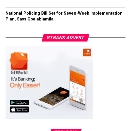
fear or favour, or political interference.
National Policing Bill Set for Seven-Week Implementation
“I have therefore deliberately refrained from directing
Plan, Says Gbajabiamila
or interfering in the operational activities of the EFCC
or any other investigative or prosecutorial agency
GTBANK ADVERT
because I firmly believe that strong democratic
institutions, operating within the confines of the law,
are indispensable to democratic good governance and
the rule of law”, he said.
The President maintained that institutions established
by law should be allowed to exercise their powers
independently and without requiring presidential
approval for routine operational decisions.
However, he said the circumstances surrounding the
EFCC’s action required presidential intervention
because of the proximity of the Osun governorship
election.