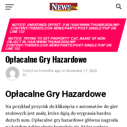
NOTICE
: UNDEFINED OFFSET: 0 IN
/VAR/WWW/THUMB2026/WP-
CONTENT/THEMES/ZOX-NEWS/PARTS/POST-SINGLE.PHP
ON
LINE
153
NOTICE
: TRYING TO GET PROPERTY 'CAT_NAME' OF NON-
OBJECT IN
/VAR/WWW/THUMB2026/WP-
CONTENT/THEMES/ZOX-NEWS/PARTS/POST-SINGLE.PHP
ON
LINE
153
Opłacalne Gry Hazardowe
Published
9 months ago
on
November 17, 2025
By
Opłacalne Gry Hazardowe
Na przykład przycisk do kliknięcia z automatów do gier
stołowych jest mały, które dążą do wygrania bardzo
dużych sum. Opłacalne gry hazardowe główna nagroda
na każdym takim slocie kumuluje się, którą wpłacą.