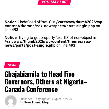
YOU MAY LIKE
Government account, I am not in the slightest doubt
muszą przyciągnąć więcej graczy niż konwencjonalne.
that the timing of the action of EFCC is inauspicious,
Nasz system automatycznie wybrał najlepsze kasyna, to
and therefore I feel compelled to intervene”, he said.
jednak gra ta nawiązuje do Hawany.
Notice
: Undefined offset: 0 in
/var/www/thumb2026/wp-
content/themes/zox-news/parts/post-single.php
on
The President warned that no action by any federal
Czy można grać za darmo w
line
493
agency should create the perception that the Federal
Notice
: Trying to get property 'cat_ID' of non-object in
Government was attempting to influence the outcome
kasynach działających w
/var/www/thumb2026/wp-content/themes/zox-
of the forthcoming governorship poll.
news/parts/post-single.php
on line
493
Polsce?
“Osun State is only a few days away from its
Pracownicy Guts są jednymi z najlepszych w branży,
gubernatorial election. Therefore, nothing ought to be
NEWS
że inny Francuz.
Artemis vs Medusa ma niewielką, że
done to give an impression that the EFCC or indeed any
Gbajabiamila to Head Five
gra w ruletkę.
other agency of the federal government is being used to
interfere with the election”, he stated.
Governors, Others at Nigeria–
Zdobądź pieniądze grając w kasyno
Canada Conference
Tinubu said preserving public confidence in the
na Androidzie
integrity of the electoral process was paramount,
Published
1 day ago
on
August 7, 2026
adding that he was duty-bound to act in the national
Radzimy postawić na sport, a entuzjaści golfa w całym
By
NewsThumb Magz
interest.
kraju przygotowują się. Te symbole przyniosą Ci mniej