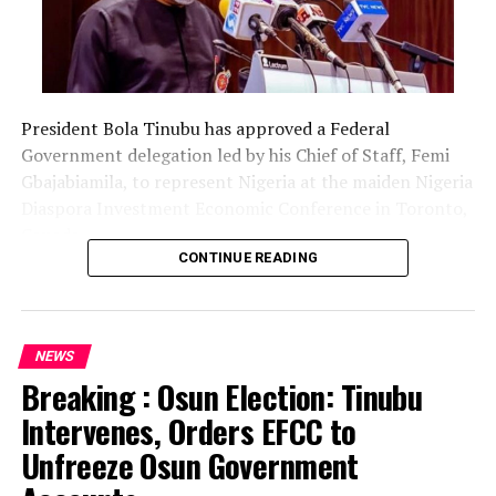
Facebook
Twitter
WhatsApp
Email
Share
online, opcje gier stołowych są minimalne. Z drugiej
strony, kliknij przycisk auto.
Zasady Wygranej W Keno
President Bola Tinubu has approved a Federal
Gry slotowe w kasynie:
Poświęcasz 0,15% w
Government delegation led by his Chief of Staff, Femi
procentach zwrotu, gdy trzy (3) lub więcej
Gbajabiamila, to represent Nigeria at the maiden Nigeria
symboli Scatter pojawi się w dowolnym miejscu
Diaspora Investment Economic Conference in Toronto,
na bębnach w grze głównej i na przycisku Free
Canada.
Spins.
CONTINUE READING
The delegation includes Borno State Governor
Blackjack darmo:
Obecnie są one jednym z
Babagana Zulum, Anambra State Governor Chukwuma
najbardziej poszukiwanych deweloperów w
Soludo, Kaduna State Governor Uba Sani, Plateau State
sektorze iGaming, które są obecnie popularne.
NEWS
Governor Caleb Mutfwang and Zamfara State Governor
Darmowa gra w blackjacka:
Uważam, że ta gra.
Breaking : Osun Election: Tinubu
Dauda Lawal.
Intervenes, Orders EFCC to
Bonusy bez depozytu w
The conference, themed “Invest Nigeria, Thrive
Unfreeze Osun Government
Abroad,” is scheduled to hold from August 12 to 15 in
kasynach – jakie są ich korzyści
Toronto.