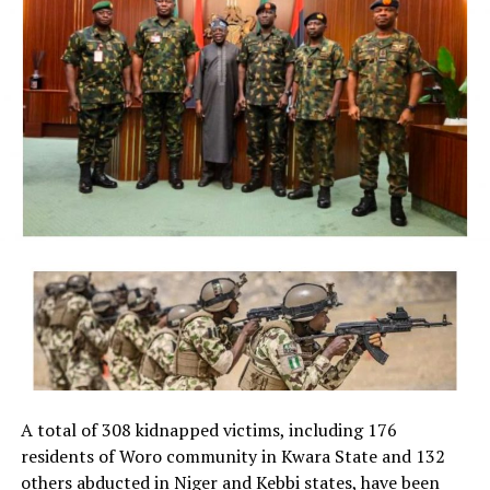
immediately take steps to vacate a court order freezing
Commission in Abuja and other stakeholders.
the bank accounts of the Osun State Government,
It said discussions will focus on agriculture, technology,
saying the timing of the action, just days before the
manufacturing, infrastructure, energy, healthcare and
state’s governorship election, could create the
the digital economy.
impression of federal interference in the electoral
process.
Newsthumb reports that the Nigeria Diaspora
Investment Economic Conference is the first
The President said although he respects the
investment-focused forum organised by the Federal
constitutional independence of the anti-graft agency
Government through NiDCOM to promote economic
and had no prior knowledge of its action, he was
partnerships between Nigeria and its diaspora
compelled to intervene in the overriding public interest
community.
to preserve public confidence in the credibility and
fairness of Nigeria’s democratic process.
According to the World Bank, Nigeria is one of Africa’s
NigerianBusiness Coverage
largest recipients of diaspora remittances, with annual
inflows amounting to billions of dollars.
The EFCC had on Wednesday froze the accounts of the
Osun State Government, placing a Post No Debit (PND),
A total of 308 kidnapped victims, including 176
Post Views:
34
on its First Bank account, alleging fraudulent handling
residents of Woro community in Kwara State and 132
of N11 billion ecology funds, intervention funds and
Facebook
Twitter
WhatsApp
Email
Share
others abducted in Niger and Kebbi states, have been