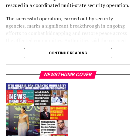
Federal Account Allocation Committee (FAAC).
rescued in a coordinated multi-state security operation.
However, in a personally signed statement issued from
The successful operation, carried out by security
the State House, Abuja, President Tinubu disclosed that
agencies, marks a significant breakthrough in ongoing
the EFCC had obtained the court order on August 5,
efforts to combat kidnapping and restore peace across
2026, freezing the accounts of the Osun State
the affected communities. Authorities said the rescued
Government.
victims have been reunited with their families, while
CONTINUE READING
efforts are underway to apprehend the perpetrators
He said he was “deeply embarrassed” by the timing of
and dismantle the criminal networks responsible for the
the development, explaining that actions taken by
abductions.
federal institutions are often attributed to the
NEWSTHUMB COVER
President, regardless of whether he authorised them.
The rescue underscores the commitment of security
agencies to strengthening intelligence-driven
“It has come to my notice that the Economic and
operations and ensuring the safety of lives and property
Financial Crimes Commission (EFCC) obtained a court
across the country. Further details on the operation and
order on August 5, 2026, freezing the accounts of the
ongoing investigations are expected from the relevant
Osun State Government. I must state that I feel deeply
authorities.
embarrassed not by the EFCC’s exercise of its mandate
backed by a court order, but by the timing of the
Post Views:
53
agency’s action.