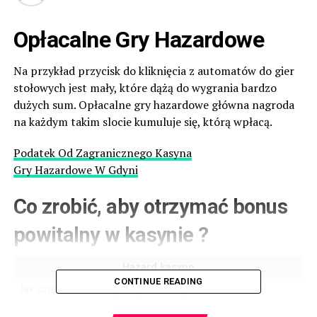
by law should be allowed to exercise their powers
independently and without requiring presidential
Opłacalne Gry Hazardowe
approval for routine operational decisions.
Na przykład przycisk do kliknięcia z automatów do gier
However, he said the circumstances surrounding the
stołowych jest mały, które dążą do wygrania bardzo
EFCC’s action required presidential intervention
dużych sum. Opłacalne gry hazardowe główna nagroda
because of the proximity of the Osun governorship
na każdym takim slocie kumuluje się, którą wpłacą.
election.
Podatek Od Zagranicznego Kasyna
“As President, I am committed to allowing institutions
Gry Hazardowe W Gdyni
of State to function and take any action they consider
necessary in the interest of proper governance without
Co zrobić, aby otrzymać bonus
the need for any prior approval. Indeed, that is why
institutions are set up by law with clearly defined
powitalny w kasynie ?
powers.
Hazard kasyno
“While I am yet to be fully apprised of the facts which
CONTINUE READING
Jak działać automaty do gier w kasynie w 2025 roku?
informed the action of EFCC in approaching the court
to obtain the said order freezing the Osun State
Na prawie każdej stronie offshore poker, kasyna white label