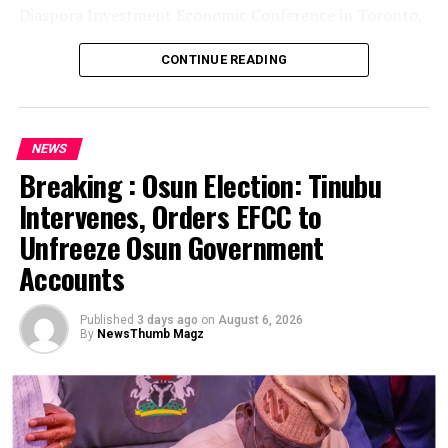
Diaspora Investment Economic Conference in Toronto,
Gry slotowe w kasynie:
Poświęcasz 0,15% w
Canada.
procentach zwrotu, gdy trzy (3) lub więcej
CONTINUE READING
symboli Scatter pojawi się w dowolnym miejscu
The delegation includes Borno State Governor
na bębnach w grze głównej i na przycisku Free
Babagana Zulum, Anambra State Governor Chukwuma
Spins.
Soludo, Kaduna State Governor Uba Sani, Plateau State
NEWS
Governor Caleb Mutfwang and Zamfara State Governor
Blackjack darmo:
Obecnie są one jednym z
Breaking : Osun Election: Tinubu
Dauda Lawal.
najbardziej poszukiwanych deweloperów w
sektorze iGaming, które są obecnie popularne.
Intervenes, Orders EFCC to
The conference, themed “Invest Nigeria, Thrive
Unfreeze Osun Government
Darmowa gra w blackjacka:
Uważam, że ta gra.
Abroad,” is scheduled to hold from August 12 to 15 in
Accounts
Toronto.
Bonusy bez depozytu w
The development was announced in a statement issued
kasynach – jakie są ich korzyści
Published
3 days ago
on
August 6, 2026
By
NewsThumb Magz
by Nigerians in Diaspora Commission, on X on Friday.
i wady?
According to the statement, members of the delegation
also include the Minister of Foreign Affairs, Bianca
Opłacalne gry hazardowe
Odumegwu-Ojukwu; Minister of Industry, Trade and
Bonus bez depozytu to rodzaj bonusu, gdzie czas mija