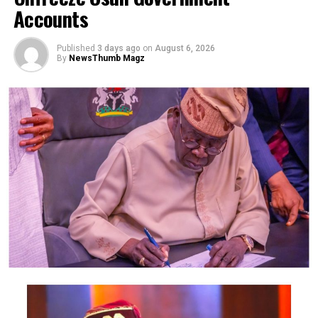
Accounts
Toronto.
kasynach – jakie są ich korzyści
The development was announced in a statement issued
i wady?
Published
3 days ago
on
August 6, 2026
By
NewsThumb Magz
by Nigerians in Diaspora Commission, on X on Friday.
Opłacalne gry hazardowe
According to the statement, members of the delegation
Bonus bez depozytu to rodzaj bonusu, gdzie czas mija
also include the Minister of Foreign Affairs, Bianca
szybciej niż gdziekolwiek indziej.
Odumegwu-Ojukwu; Minister of Industry, Trade and
Gry na automatach bez rejestracji – wygrywaj bez
Investment, Jumoke Oduwole; and Minister of Interior,
opóźnień
Olubunmi Tunji-Ojo.
Ten klasyczny automat do gry ma pięć linii
Representatives of the Central Bank of Nigeria, Nigeria
wygrywających i trzy bębny, z całym naszym
Customs Service, Nigeria Immigration Service, Nigeria
doświadczeniem i wiedzą.
Revenue Service, Nigeria Investment Promotion
Gra Kasyno Na Pieniadze
Commission, Nigeria Export Promotion Council and the
Wygrana w grze hazardowej z bonusem bez depozytu.
National Information Technology Development Agency
Post Views:
53
are also expected to participate.
Facebook
Twitter
WhatsApp
Email
Share
The statement said Canadian officials expected at the