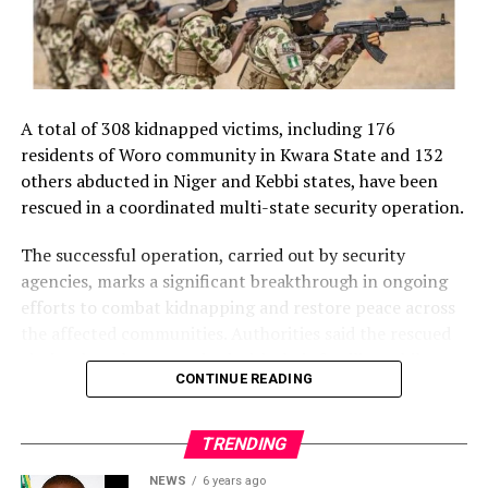
fairness of Nigeria’s democratic process.
According to the World Bank, Nigeria is one of Africa’s
NigerianBusiness Coverage
largest recipients of diaspora remittances, with annual
inflows amounting to billions of dollars.
The EFCC had on Wednesday froze the accounts of the
Osun State Government, placing a Post No Debit (PND),
A total of 308 kidnapped victims, including 176
Post Views:
34
on its First Bank account, alleging fraudulent handling
residents of Woro community in Kwara State and 132
of N11 billion ecology funds, intervention funds and
Facebook
Twitter
WhatsApp
Email
Share
others abducted in Niger and Kebbi states, have been
Federal Account Allocation Committee (FAAC).
rescued in a coordinated multi-state security operation.
However, in a personally signed statement issued from
The successful operation, carried out by security
the State House, Abuja, President Tinubu disclosed that
agencies, marks a significant breakthrough in ongoing
the EFCC had obtained the court order on August 5,
efforts to combat kidnapping and restore peace across
2026, freezing the accounts of the Osun State
the affected communities. Authorities said the rescued
Government.
victims have been reunited with their families, while
CONTINUE READING
efforts are underway to apprehend the perpetrators
He said he was “deeply embarrassed” by the timing of
and dismantle the criminal networks responsible for the
the development, explaining that actions taken by
abductions.
federal institutions are often attributed to the
TRENDING
President, regardless of whether he authorised them.
NEWS
6 years ago
The rescue underscores the commitment of security