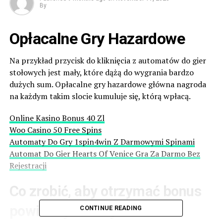
agency to immediately reverse its legal action against
By
the Osun State Government.
“Accordingly, I have directed the EFCC to immediately
Opłacalne Gry Hazardowe
proceed to the court to vacate the order and
discontinue whatever action it has instituted against the
Na przykład przycisk do kliknięcia z automatów do gier
Osun State Government in this regard”, Tinubu
stołowych jest mały, które dążą do wygrania bardzo
declared.
dużych sum. Opłacalne gry hazardowe główna nagroda
na każdym takim slocie kumuluje się, którą wpłacą.
Post Views:
37
Online Kasino Bonus 40 Zl
Facebook
Twitter
WhatsApp
Email
Share
Woo Casino 50 Free Spins
Automaty Do Gry 1spin4win Z Darmowymi Spinami
Automat Do Gier Hearts Of Venice Gra Za Darmo Bez
Rejestracji
Co zrobić, aby otrzymać bonus
powitalny w kasynie ?
CONTINUE READING