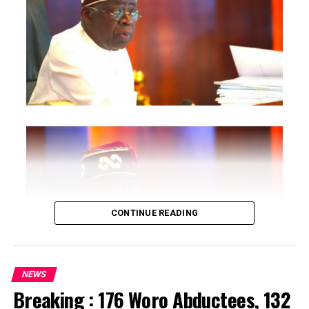
Canada, Shafqat Ali; Ontario Minister of Citizenship and
Multiculturalism, Graham McGregor; Ontario lawmaker
Deepak Anand; Brampton Mayor Patrick Brown;
Councillor Rod Power; and Ontario Minister of Women
and Economic Opportunities, Charmaine Williams.
How to become next Miss Nigeria
Quoting the Chairman/Chief Executive Officer of
NiDCOM, Abike Dabiri-Erewa, the statement said, “The
calibre of officials attending the conference
demonstrates President Tinubu’s commitment to
strengthening economic cooperation between Nigeria
and Canada through trade, investment and diaspora
CONTINUE READING
engagement.”
It further quoted Dabiri-Erewa as saying the event “is
more than a conference” and is designed as “an
NEWS
outcome-driven investment platform” that will connect
Breaking : 176 Woro Abductees, 132
international investors with “investment-ready”
…says action could undermine public confidence in