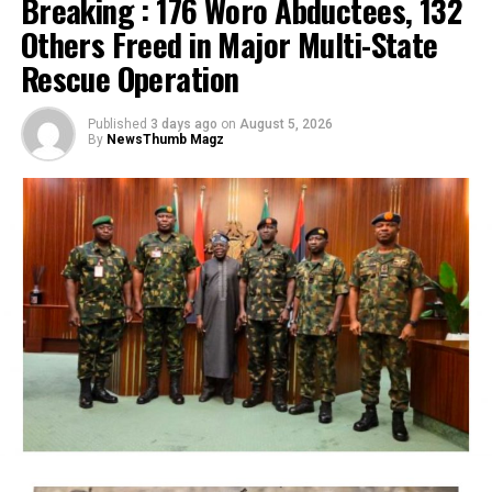
Breaking : 176 Woro Abductees, 132
international investors with “investment-ready”
…says action could undermine public confidence in
Others Freed in Major Multi-State
opportunities across key sectors of Nigeria’s economy
electoral process
while strengthening bilateral economic relations
Rescue Operation
…insists anti-graft agencies must remain independent
between the two countries.
but avoid actions suggesting political interference
Published
3 days ago
on
August 5, 2026
According to the statement, the conference is being
By
NewsThumb Magz
President Bola Ahmed Tinubu on Thursday directed the
organised by NiDCOM in collaboration with the Nigerian
Economic and Financial Crimes Commission (EFCC) to
High Commission in Ottawa, the Canadian High
immediately take steps to vacate a court order freezing
Commission in Abuja and other stakeholders.
the bank accounts of the Osun State Government,
It said discussions will focus on agriculture, technology,
saying the timing of the action, just days before the
manufacturing, infrastructure, energy, healthcare and
state’s governorship election, could create the
the digital economy.
impression of federal interference in the electoral
process.
Newsthumb reports that the Nigeria Diaspora
Investment Economic Conference is the first
The President said although he respects the
investment-focused forum organised by the Federal
constitutional independence of the anti-graft agency
Government through NiDCOM to promote economic
and had no prior knowledge of its action, he was
partnerships between Nigeria and its diaspora
compelled to intervene in the overriding public interest