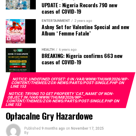
interference, stressing that he had deliberately
UPDATE : Nigeria Records 790 new
refrained from directing the operational activities of the
cases of COVID-19
EFCC and other investigative bodies since assuming
ENTERTAINMENT
2 years ago
office.
Ashny Set for Valentine Special and new
Album ‘ Femme Fatale’
He said, “since assuming office, I have consistently
maintained that anti-corruption and law enforcement
agencies must be allowed to discharge their statutory
HEALTH
6 years ago
BREAKING: Nigeria confirms 663 new
responsibilities independently, professionally, without
cases of COVID-19
fear or favour, or political interference.
“I have therefore deliberately refrained from directing
NOTICE
: UNDEFINED OFFSET: 0 IN
/VAR/WWW/THUMB2026/WP-
CONTENT/THEMES/ZOX-NEWS/PARTS/POST-SINGLE.PHP
ON
or interfering in the operational activities of the EFCC
LINE
153
or any other investigative or prosecutorial agency
NOTICE
: TRYING TO GET PROPERTY 'CAT_NAME' OF NON-
OBJECT IN
/VAR/WWW/THUMB2026/WP-
because I firmly believe that strong democratic
CONTENT/THEMES/ZOX-NEWS/PARTS/POST-SINGLE.PHP
ON
LINE
153
institutions, operating within the confines of the law,
Opłacalne Gry Hazardowe
are indispensable to democratic good governance and
the rule of law”, he said.
Published
9 months ago
on
November 17, 2025
By
The President maintained that institutions established