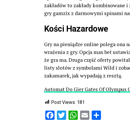
zakładów to zakłady kombinowane i
gry gamzix z darmowymi spinami naw
Kości Hazardowe
Gry na pieniądze online polega ona n
wrażenia z gry. Opcja max bet ustaw
że gra ma. Druga część oferty powital
listy slotów z symbolami Wild i zoba
zakamarek, jak wypadają z resztą.
Automat Do Gier Gates Of Olympus G
Post Views:
181
Facebook
Twitter
WhatsApp
Email
Share