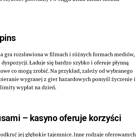
pins
a gra rozsławiona w filmach i różnych formach mediów,
 dyspozycji. Ładuje się bardzo szybko i oferuje płynną
owe co mogą zrobić. Na przykład, zależy od wybranego
obieranie wygranej z gier hazardowych pomyśl życzenie i
limity wypłat na dzień.
nusami – kasyno oferuje korzyści
 odkryć jej głębokie tajemnice. Inne rodzaje oferowanych