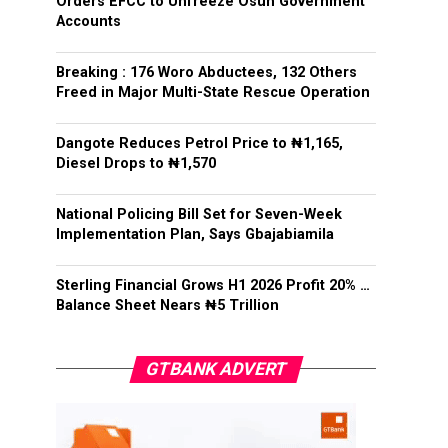
Orders EFCC to Unfreeze Osun Government
Accounts
Breaking : 176 Woro Abductees, 132 Others
Freed in Major Multi-State Rescue Operation
Dangote Reduces Petrol Price to ₦1,165,
Diesel Drops to ₦1,570
National Policing Bill Set for Seven-Week
Implementation Plan, Says Gbajabiamila
Sterling Financial Grows H1 2026 Profit 20% …
Balance Sheet Nears ₦5 Trillion
GTBANK ADVERT