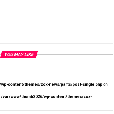
YOU MAY LIKE
wp-content/themes/zox-news/parts/post-single.php
on
n
/var/www/thumb2026/wp-content/themes/zox-