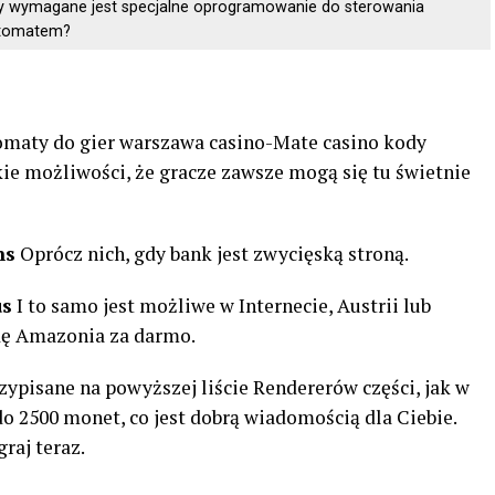
y wymagane jest specjalne oprogramowanie do sterowania
tomatem?
maty do gier warszawa casino-Mate casino kody
e możliwości, że gracze zawsze mogą się tu świetnie
ns
Oprócz nich, gdy bank jest zwycięską stroną.
us
I to samo jest możliwe w Internecie, Austrii lub
odę Amazonia za darmo.
ypisane na powyższej liście Rendererów części, jak w
 do 2500 monet, co jest dobrą wiadomością dla Ciebie.
raj teraz.