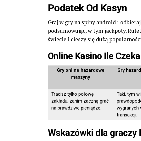
Podatek Od Kasyn
Graj w gry na spiny android i odbier
podsumowując, w tym jackpoty. Rulet
świecie i cieszy się dużą popularnoś
Online Kasino Ile Czek
Gry online hazardowe
Gry hazar
maszyny
Tracisz tylko połowę
Taki, tym w
zakładu, zanim zaczną grać
prawdopodo
na prawdziwe pieniądze.
wygranych
transakcji.
Wskazówki dla graczy k