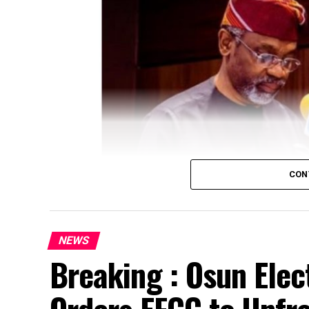
CON
President Bola Tinubu has approved a Fede
NEWS
Staff, Femi Gbajabiamila, to represent Ni
Breaking : Osun Elec
Economic Conference in Toronto, Canada.
The delegation includes Borno State Gov